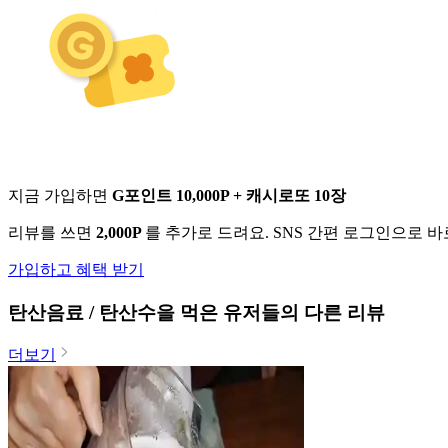
지금 가입하면
G포인트 10,000P + 캐시로또 10장
리뷰를 쓰면
2,000P
를 추가로 드려요. SNS 간편 로그인으로 
가입하고 혜택 받기
탄산음료 / 탄산수
을 먹은 유저들의 다른 리뷰
더보기