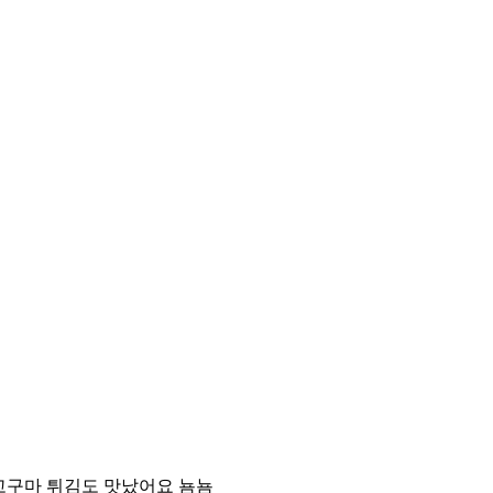
고구마 튀김도 맛났어요 뇸뇸