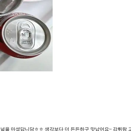
지널을 마셨답니당ㅎㅎ 생각보다 더 든든하구 맛났어요~ 감튀랑 