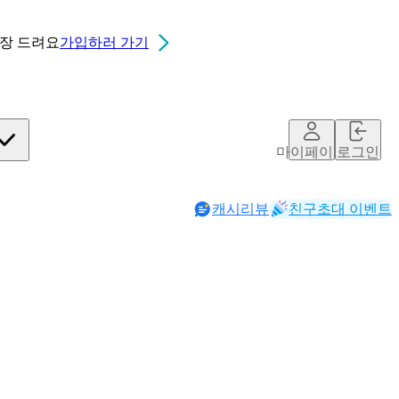
0장
드려요
가입하러 가기
마이페이지
로그인
캐시리뷰
친구초대 이벤트