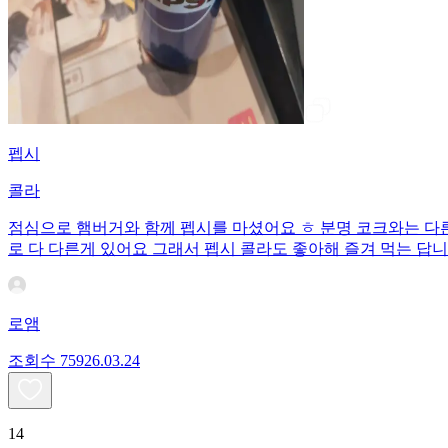
펩시
콜라
점심으로 햄버거와 함께 펩시를 마셨어요 ㅎ 분명 코크와는 다른
로 다 다른게 있어요 그래서 펩시 콜라도 좋아해 즐겨 먹는 답니
로앰
조회수
759
26.03.24
14