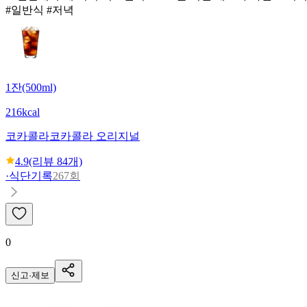
#일반식 #저녁
1잔(500ml)
216kcal
코카콜라
코카콜라 오리지널
4.9
(리뷰
84
개)
·
식단기록
267회
0
신고·제보