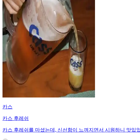
카스
카스 후레쉬
카스 후레쉬를 마셨는데, 신선함이 느껴지면서 시원하니 맛있었