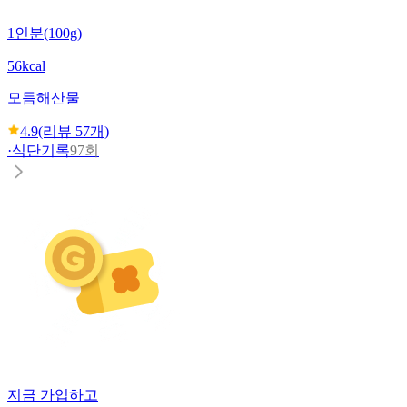
1인분(100g)
56kcal
모듬해산물
4.9
(리뷰
57
개)
·
식단기록
97회
지금 가입하고