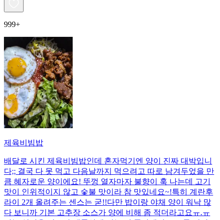
999+
제육비빔밥
배달로 시킨 제육비빔밥인데 혼자먹기엔 양이 진짜 대박입니
다;; 결국 다 못 먹고 다음날까지 먹으려고 따로 남겨두었을 만
큼 혜자로운 양이에요! 뚜껑 열자마자 불향이 훅 나는데 고기
맛이 인위적이지 않고 숯불 맛이라 참 맛있네요~!특히 계란후
라이 2개 올려주는 센스는 굳!! ​다만 밥이랑 야채 양이 워낙 많
다 보니까 기본 고추장 소스가 양에 비해 좀 적더라고요ㅠ.ㅠ