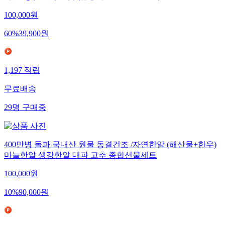
100,000
원
60
%
39,900
원
1,197
적립
무료배송
29
명
구매중
400만병 돌파 국내산 원물 동결건조 /자연한알 (해산물+한우)
마늘한알 생강한알 대파 고추 종합선물세트
100,000
원
10
%
90,000
원