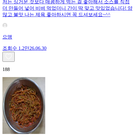
저는 싱거운 것보다 매콤하게 먹는 걸 좋아해서 소스를 직접
더 만들어 넣어 비벼 먹었더니 간이 딱 맞고 맛있었습니다! 양
많고 불맛 나는 제육 좋아하시면 꼭 드셔보세요~^^
으앵
조회수
1.2만
26.06.30
188