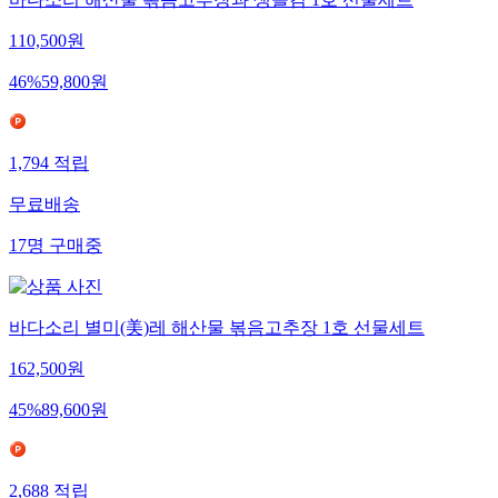
바다소리 해산물 볶음고추장과 생돌김 1호 선물세트
110,500
원
46
%
59,800
원
1,794
적립
무료배송
17
명
구매중
바다소리 별미(美)레 해산물 볶음고추장 1호 선물세트
162,500
원
45
%
89,600
원
2,688
적립