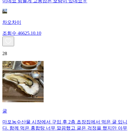
이네요 힘들게 고동잡은 보람이 있네요ㅎ
차오차이
조회수
466
25.10.10
28
굴
마포농수산물 시장에서 구입 후 2층 초장집에서 먹은 굴 입니
다. 함께 먹은 홍합탕 너무 깔끔했고 굴은 걱정을 했지만 아무