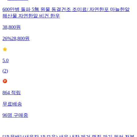
600만병 돌파 5無 원물 동결건조 조미료/ 자연한포 마늘한알
해산물 자연한알 비건 한우
38,800
원
26
%
28,800
원
5.0
(
2
)
864
적립
무료배송
96
명
구매중