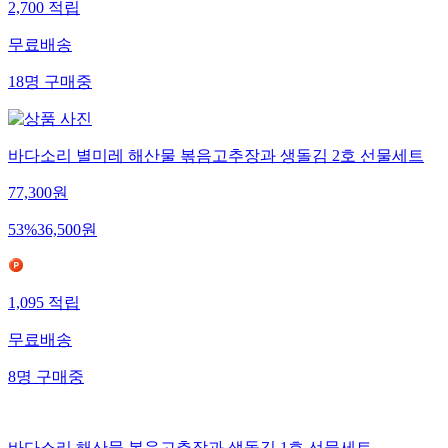
2,700
적립
무료배송
18
명
구매중
바다소리 별미레 해산물 볶음고추장과 생돌김 2호 선물세트
77,300
원
53
%
36,500
원
1,095
적립
무료배송
8
명
구매중