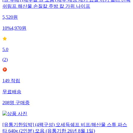
[1P 무배] (새우칼 1P 모음) 새우 내장 제거 껍질 까기 필러 전복
쉬림프 해산물 손질칼 주방 칼 가위 나이프
5,520
원
10
%
4,970
원
5.0
(
2
)
149
적립
무료배송
208
명
구매중
[유통기한임박] (4팩구성) 오세득쉐프 비프/해산물 스튜 파스
타 640g (2인분) 모음 (유통기한 26년 8월 1일)