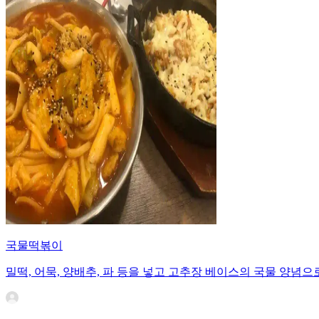
국물떡볶이
밀떡, 어묵, 양배추, 파 등을 넣고 고추장 베이스의 국물 양념