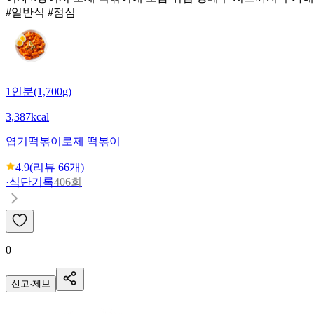
#일반식 #점심
1인분(1,700g)
3,387kcal
엽기떡볶이
로제 떡볶이
4.9
(리뷰
66
개)
·
식단기록
406회
0
신고·제보