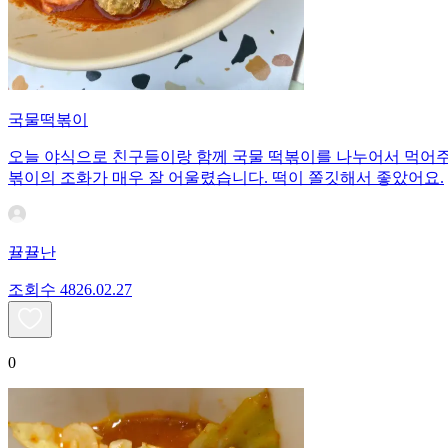
국물떡볶이
오늘 야식으로 친구들이랑 함께 국물 떡볶이를 나누어서 먹어주었
볶이의 조화가 매우 잘 어울렸습니다. 떡이 쫄깃해서 좋았어요.
뀰뀰난
조회수
48
26.02.27
0