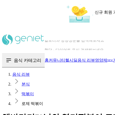
신규 회원 
칼로리와 영양성분을 검색해보세요
혈당 · 다이어트 음식 검색해보세요
음식 · 영양제 리뷰를 찾아보세요
음식 카테고리
홈
커뮤니티
헬시딜
음식 리뷰
영양제
NEW
음식 리뷰
분식
떡볶이
로제 떡볶이