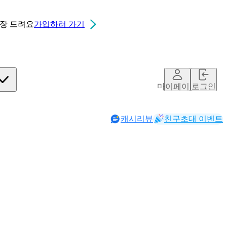
0장
드려요
가입하러 가기
마이페이지
로그인
캐시리뷰
친구초대 이벤트