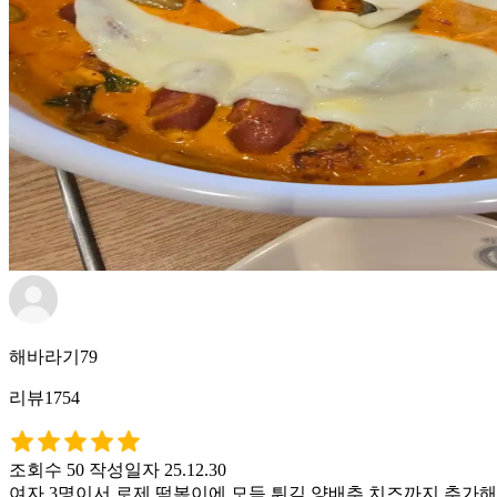
해바라기79
리뷰1754
조회수 50
작성일자 25.12.30
여자 3명이서 로제 떡볶이에 모듬 튀김 양배추 치즈까지 추가