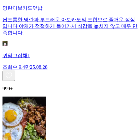
명란아보카도덮밥
짭조름한 명란과 부드러운 아보카도의 조합으로 즐거운 점심
입니다 야채가 적절하게 들어가서 식감을 놓치지 않고 매우 만
족합니다.
귀염그잡채1
조회수
9.4만
25.08.28
999+