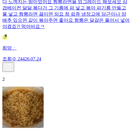
다 느껴지는 밤이었어요 짬뽕라면을 업그레이드 해보세요 삼
겹베이컨 달달 볶다가 그 기름에 파 넣고 볶아 파기름 만들고
물 넣고 짬뽕라면 끓이면 되요 참 쉽쥬 냉장고에 당근이나 양
배추 있으면 같이 볶아주면 좋아요 짬뽕은 달걀은 풀어서 넣어
야겠죠?! 먹어바요ㅋ
희망ㆍ
조회수
244
26.07.24
2