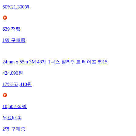
50
%
21,300
원
639
적립
1
명
구매중
24mm x 55m 3M 48개 1박스 필라멘트 테이프 8915
424,090
원
17
%
353,410
원
10,602
적립
무료배송
2
명
구매중