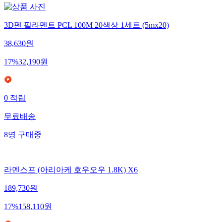
3D펜 필라멘트 PCL 100M 20색상 1세트 (5mx20)
38,630
원
17
%
32,190
원
0
적립
무료배송
8
명
구매중
라멘스프 (아리아케 호우오우 1.8K) X6
189,730
원
17
%
158,110
원