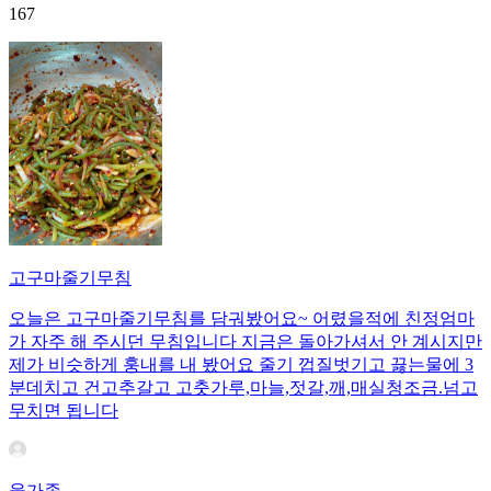
167
고구마줄기무침
오늘은 고구마줄기무침를 담궈봤어요~ 어렸을적에 친정엄마
가 자주 해 주시던 무침입니다 지금은 돌아가셔서 안 계시지만
제가 비슷하게 훙내를 내 봤어요 줄기 껍질벗기고 끓는물에 3
분데치고 건고추갈고 고춧가루,마늘,젓갈,깨,매실청조금.넘고
무치면 됩니다
울가족