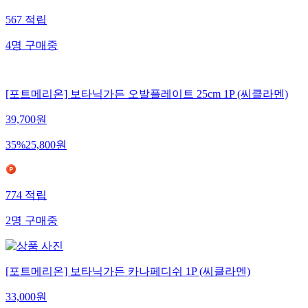
567
적립
4
명
구매중
[포트메리온] 보타닉가든 오발플레이트 25cm 1P (씨클라멘)
39,700
원
35
%
25,800
원
774
적립
2
명
구매중
[포트메리온] 보타닉가든 카나페디쉬 1P (씨클라멘)
33,000
원