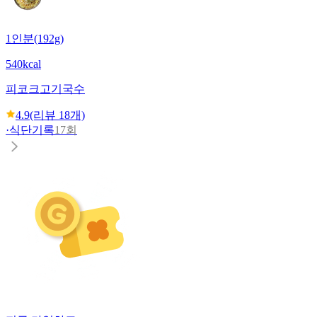
1인분(192g)
540kcal
피코크
고기국수
4.9
(리뷰
18
개)
·
식단기록
17회