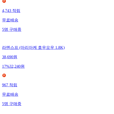
4,743
적립
무료배송
5
명
구매중
라멘스프 (아리아케 호우오우 1.8K)
38,690
원
17
%
32,240
원
967
적립
무료배송
5
명
구매중