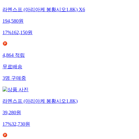
라멘스프 (아리아케 봉황시오1.8K) X6
194,580
원
17
%
162,150
원
4,864
적립
무료배송
3
명
구매중
라멘스프 (아리아케 봉황시오1.8K)
39,280
원
17
%
32,730
원