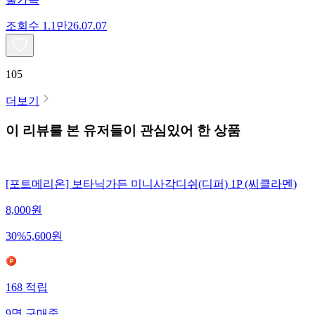
조회수
1.1만
26.07.07
105
더보기
이 리뷰를 본 유저들이 관심있어 한 상품
[포트메리온] 보타닉가든 미니사각디쉬(디퍼) 1P (씨클라멘)
8,000
원
30
%
5,600
원
168
적립
9
명
구매중