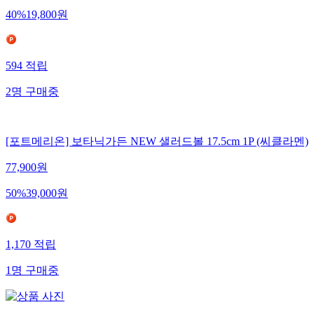
40
%
19,800
원
594
적립
2
명
구매중
[포트메리온] 보타닉가든 NEW 샐러드볼 17.5cm 1P (씨클라멘)
77,900
원
50
%
39,000
원
1,170
적립
1
명
구매중