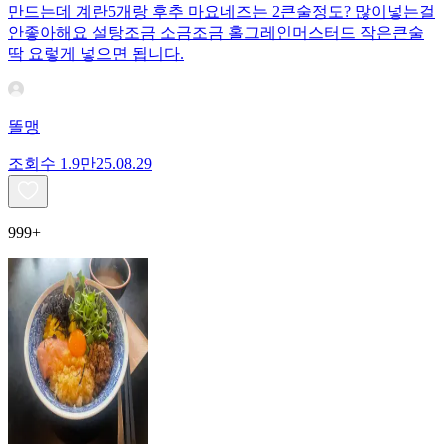
만드는데 계란5개랑 후추 마요네즈는 2큰술정도? 많이넣는걸
안좋아해요 설탕조금 소금조금 홀그레인머스터드 작은큰술
딱 요렇게 넣으면 됩니다.
똘맹
조회수
1.9만
25.08.29
999+