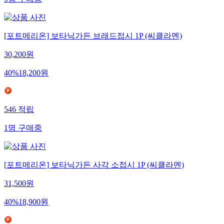
[포트메리온] 보타닉가든 브래드접시 1P (씨클라멘)
30,200
원
40
%
18,200
원
546
적립
1
명
구매중
[포트메리온] 보타닉가든 사각 소접시 1P (씨클라멘)
31,500
원
40
%
18,900
원