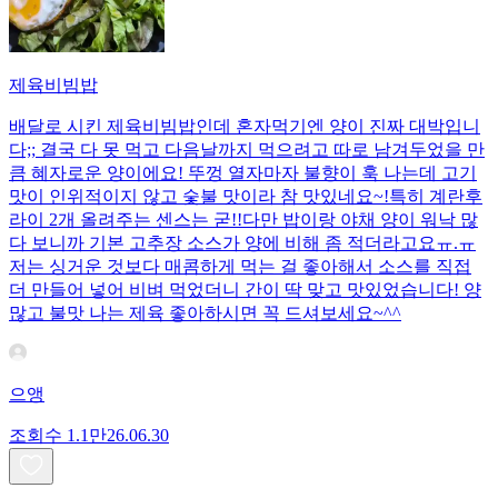
제육비빔밥
배달로 시킨 제육비빔밥인데 혼자먹기엔 양이 진짜 대박입니
다;; 결국 다 못 먹고 다음날까지 먹으려고 따로 남겨두었을 만
큼 혜자로운 양이에요! 뚜껑 열자마자 불향이 훅 나는데 고기
맛이 인위적이지 않고 숯불 맛이라 참 맛있네요~!특히 계란후
라이 2개 올려주는 센스는 굳!! ​다만 밥이랑 야채 양이 워낙 많
다 보니까 기본 고추장 소스가 양에 비해 좀 적더라고요ㅠ.ㅠ
저는 싱거운 것보다 매콤하게 먹는 걸 좋아해서 소스를 직접
더 만들어 넣어 비벼 먹었더니 간이 딱 맞고 맛있었습니다! 양
많고 불맛 나는 제육 좋아하시면 꼭 드셔보세요~^^
으앵
조회수
1.1만
26.06.30