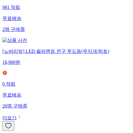
981
적립
무료배송
2
명
구매중
[노바리빙] LED 필라멘트 전구 무드등(무지개/하트)
18,900
원
0
적립
무료배송
26
명
구매중
더보기