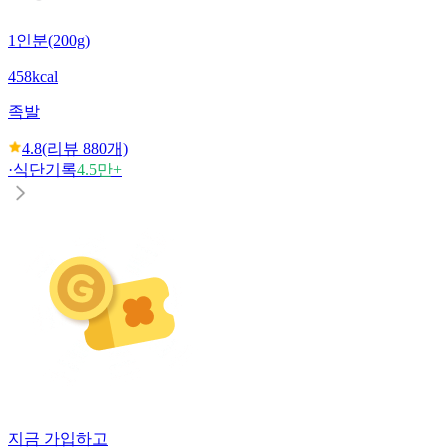
1인분(200g)
458kcal
족발
4.8
(리뷰
880
개)
·
식단기록
4.5만+
지금 가입하고