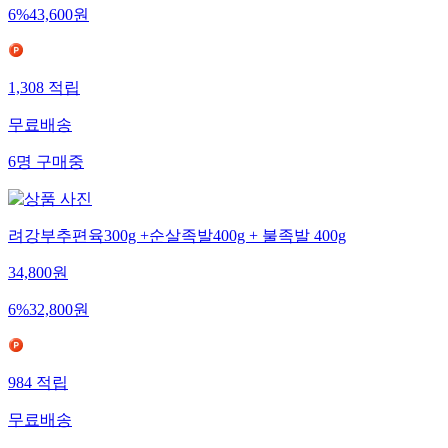
6
%
43,600
원
1,308
적립
무료배송
6
명
구매중
려강부추편육300g +순살족발400g + 불족발 400g
34,800
원
6
%
32,800
원
984
적립
무료배송