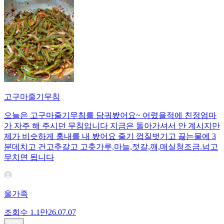
고구마줄기무침
오늘은 고구마줄기무침를 담궈봤어요~ 어렸을적에 친정엄마
가 자주 해 주시던 무침입니다 지금은 돌아가셔서 안 계시지만
제가 비슷하게 훙내를 내 봤어요 줄기 껍질벗기고 끓는물에 3
분데치고 건고추갈고 고춧가루,마늘,젓갈,깨,매실청조금.넘고
무치면 됩니다
울가족
조회수
1.1만
26.07.07