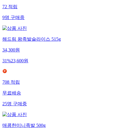
72
적립
9
명
구매중
해드림 왕족발슬라이스 515g
34,300
원
31
%
23,600
원
708
적립
무료배송
25
명
구매중
매콤한미니족발 500g