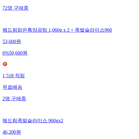
72
명
구매중
해드림맑은특양곰탕 1,060g x 2 + 족발슬라이스960
53,600
원
6
%
50,600
원
1,518
적립
무료배송
2
명
구매중
해드림족발슬라이스 960gx2
46,200
원