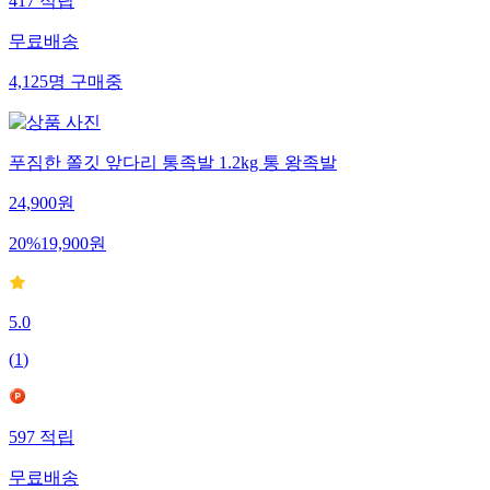
417
적립
무료배송
4,125
명
구매중
푸짐한 쫄깃 앞다리 통족발 1.2kg 통 왕족발
24,900
원
20
%
19,900
원
5.0
(
1
)
597
적립
무료배송