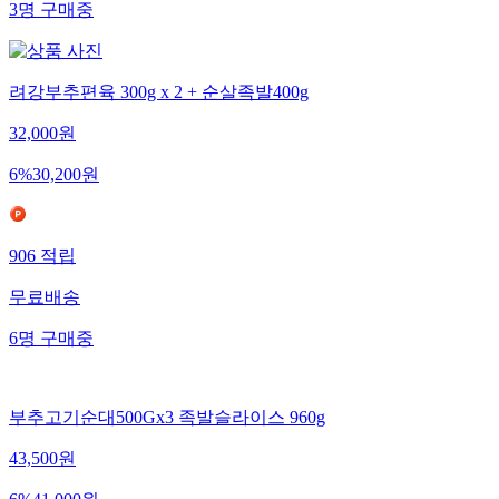
3
명
구매중
려강부추편육 300g x 2 + 순살족발400g
32,000
원
6
%
30,200
원
906
적립
무료배송
6
명
구매중
부추고기순대500Gx3 족발슬라이스 960g
43,500
원