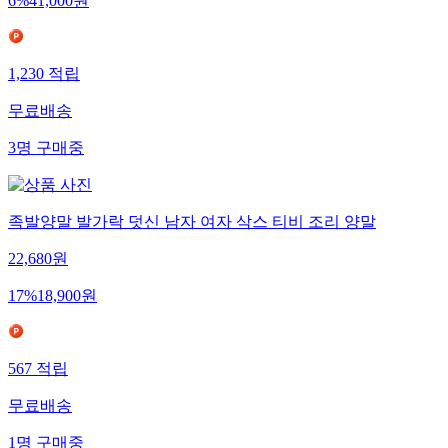
6
%
41,000
원
1,230
적립
무료배송
3
명
구매중
족발양말 발가락 덧신 남자 여자 삭스 티비 조리 양말
22,680
원
17
%
18,900
원
567
적립
무료배송