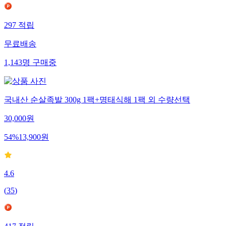
297
적립
무료배송
1,143
명
구매중
국내산 순살족발 300g 1팩+명태식해 1팩 외 수량선택
30,000
원
54
%
13,900
원
4.6
(
35
)