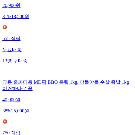
26,900
원
31
%
18,500
원
555
적립
무료배송
13
명
구매중
교동 홈파티용 MD픽 BBQ 폭립 1kg, 야들야들 순살 족발 1kg
이거하나로 끝
40,000
원
38
%
25,000
원
750
적립