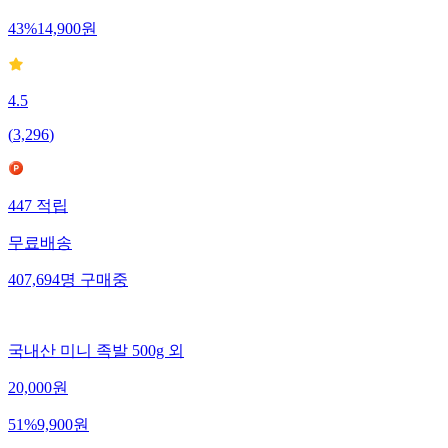
43
%
14,900
원
4.5
(
3,296
)
447
적립
무료배송
407,694
명
구매중
국내산 미니 족발 500g 외
20,000
원
51
%
9,900
원