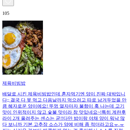
105
제육비빔밥
배달로 시킨 제육비빔밥인데 혼자먹기엔 양이 진짜 대박입니
다;; 결국 다 못 먹고 다음날까지 먹으려고 따로 남겨두었을 만
큼 혜자로운 양이에요! 뚜껑 열자마자 불향이 훅 나는데 고기
맛이 인위적이지 않고 숯불 맛이라 참 맛있네요~!특히 계란후
라이 2개 올려주는 센스는 굳!! ​다만 밥이랑 야채 양이 워낙 많
다 보니까 기본 고추장 소스가 양에 비해 좀 적더라고요ㅠ.ㅠ