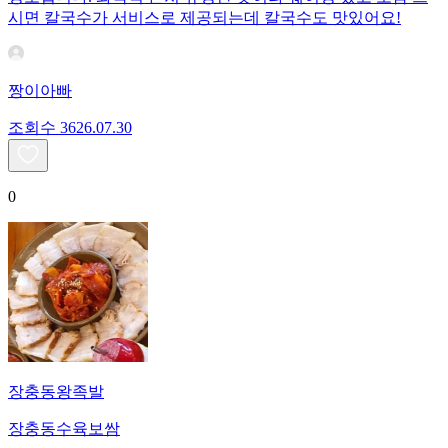
시면 칼국수가 서비스로 제공되는데 칼국수도 맛있어요!
짱이아빠
조회수
36
26.07.30
0
장충동왕족발
장충동수육보쌈