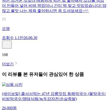
저는 싱거운 것보다 매콤하게 먹는 걸 좋아해서 소스를 직접
더 만들어 넣어 비벼 먹었더니 간이 딱 맞고 맛있었습니다! 양
많고 불맛 나는 제육 좋아하시면 꼭 드셔보세요~^^
으앵
조회수
1.1만
26.06.30
168
더보기
이 리뷰를 본 유저들이 관심있어 한 상품
[세이브밀] 줄서서먹는 47년 강릉맛집 동해막국수 (물막국수/
비빔막국수/명태식해/녹두감자전/순살족발)
26,000
원