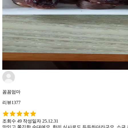
꼼꼼엄마
리뷰1377
조회수 49
작성일자 25.12.31
맛있고 쫄깃한 순대에요. 한끼 식사로도 든든하더라구요. 소금