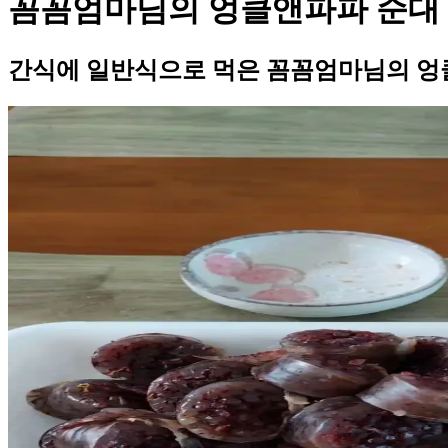
꼼꼼엄마님의 엉클앤파파 순대
간식에 일반식으로 먹은 꼼꼼엄마님의 엉