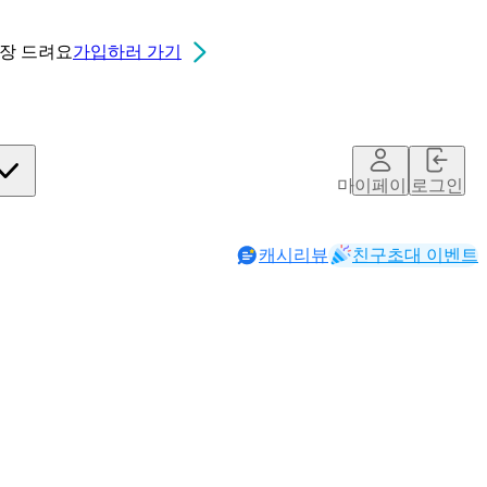
0장
드려요
가입하러 가기
마이페이지
로그인
캐시리뷰
친구초대 이벤트