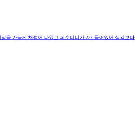
 내장을 가늘게 채썰어 나왔고 피순디니가 2개 들어있어 생각보다