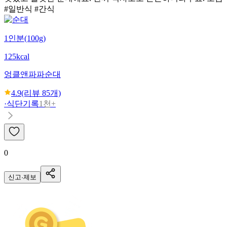
#일반식 #간식
1인분(100g)
125kcal
엉클앤파파
순대
4.9
(리뷰
85
개)
·
식단기록
1천+
0
신고·제보