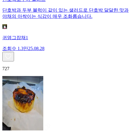
단호박과 두부 블럭이 같이 있는 샐러드로 단호박 달달한 맛과
야채의 아싹이는 식감이 매우 조화롭습니다.
귀염그잡채1
조회수
1.3만
25.08.28
727