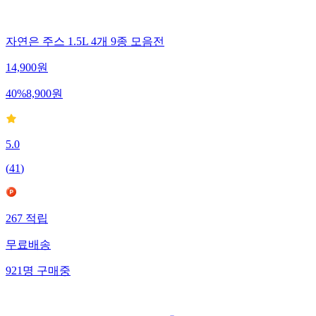
자연은 주스 1.5L 4개 9종 모음전
14,900
원
40
%
8,900
원
5.0
(
41
)
267
적립
무료배송
921
명
구매중