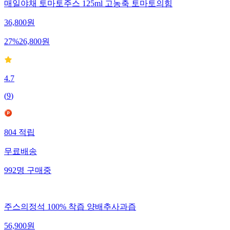
매일야채 토마토주스 125ml 고농축 토마토의힘
36,800
원
27
%
26,800
원
4.7
(
9
)
804
적립
무료배송
992
명
구매중
주스의정석 100% 착즙 양배추사과즙
56,900
원