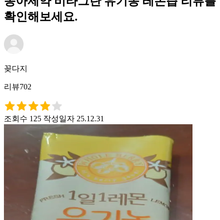
동아제약 비타그란 유기농 레몬즙 리뷰를
확인해보세요.
꽂다지
리뷰702
조회수 125
작성일자 25.12.31