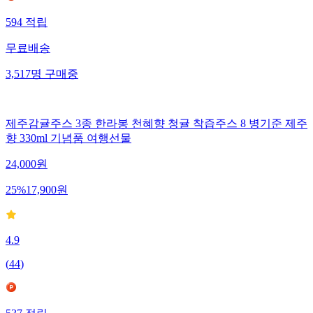
594
적립
무료배송
3,517
명
구매중
제주감귤주스 3종 한라봉 천혜향 청귤 착즙주스 8 병기준 제주
향 330ml 기념품 여행선물
24,000
원
25
%
17,900
원
4.9
(
44
)