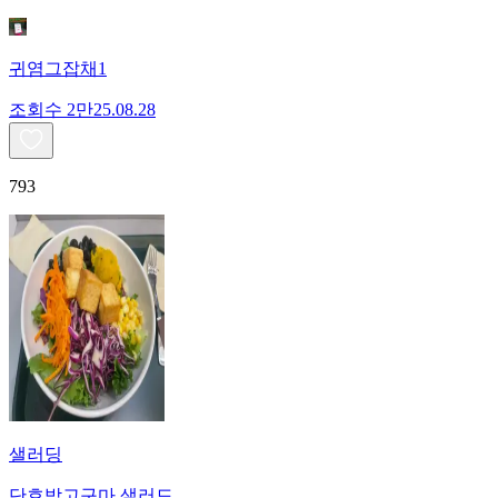
귀염그잡채1
조회수
2만
25.08.28
793
샐러딩
단호박고구마 샐러드