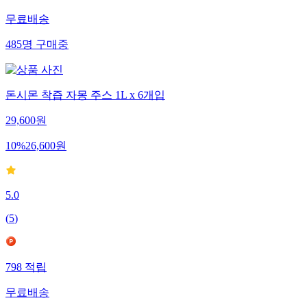
무료배송
485
명
구매중
돈시몬 착즙 자몽 주스 1L x 6개입
29,600
원
10
%
26,600
원
5.0
(
5
)
798
적립
무료배송