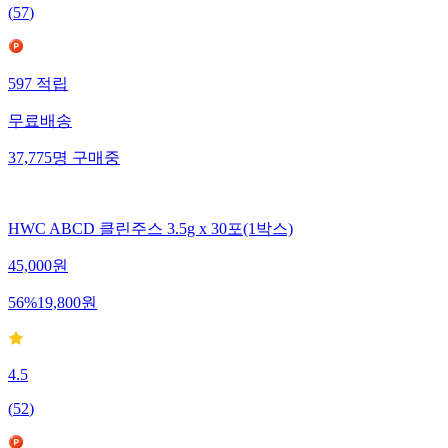
(
57
)
597
적립
무료배송
37,775
명
구매중
HWC ABCD 클린주스 3.5g x 30포(1박스)
45,000
원
56
%
19,800
원
4.5
(
52
)