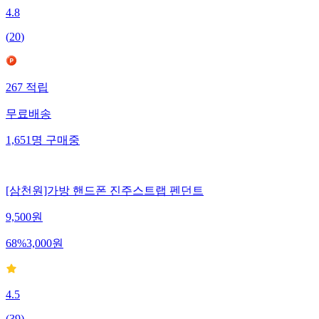
4.8
(
20
)
267
적립
무료배송
1,651
명
구매중
[삼천원]가방 핸드폰 진주스트랩 펜던트
9,500
원
68
%
3,000
원
4.5