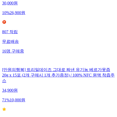
30,000
원
10
%
26,900
원
807
적립
무료배송
16
명
구매중
[만원의행복] 트리밀데이즈 그대로 짜낸 유기농 베르가못즙
20g x 15포 (2개 구매시 1개 추가증정) / 100% NFC 원액 착즙주
스
34,900
원
71
%
10,000
원