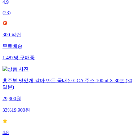
4.9
(
23
)
300
적립
무료배송
1,487
명
구매중
홍주부 맛있게 갈아 만든 국내산 CCA 주스 100ml X 30포 (30
일분)
29,900
원
33
%
19,900
원
4.8