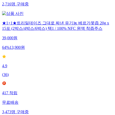
2,716
명
구매중
★1+1★트리밀데이즈 그대로 짜낸 유기농 베르가못즙 20g x
15포 (2박스/4박스/6박스) 택1 / 100% NFC 원액 착즙주스
39,000
원
64
%
13,900
원
4.9
(
36
)
417
적립
무료배송
3,473
명
구매중