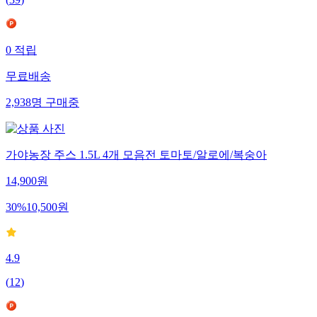
(
39
)
0
적립
무료배송
2,938
명
구매중
가야농장 주스 1.5L 4개 모음전 토마토/알로에/복숭아
14,900
원
30
%
10,500
원
4.9
(
12
)