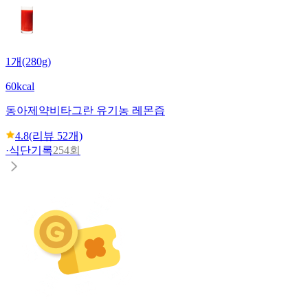
1개(280g)
60kcal
동아제약
비타그란 유기농 레몬즙
4.8
(리뷰
52
개)
·
식단기록
254회