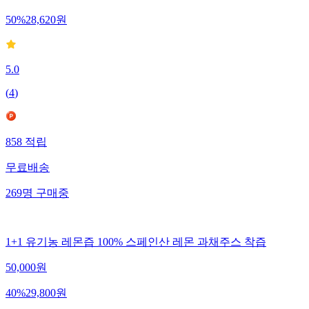
50
%
28,620
원
5.0
(
4
)
858
적립
무료배송
269
명
구매중
1+1 유기농 레몬즙 100% 스페인산 레몬 과채주스 착즙
50,000
원
40
%
29,800
원