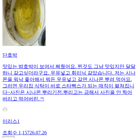
단호박
맛있는 밤호박이 보여서 쪄줬어요. 찐것도 그냥 맛있지만 달달
하니 갈고싶더라구요. 우유넣고 휘리닉 갈았습니다. 저는 시나
몬을 워낙 좋아해서 뭐든 우유넣고 갈면 시나몬 뿌려 먹어요.
그러면 우리집 식탁이 바로 스타빡스가 되는 매직이 펼쳐집니
다~사진은 시나몬 뿌리기전.뿌리고는 급해서 사진을 안 찍어
버리고 먹어버린.ㅋ
이리스1
조회수
1,157
26.07.26