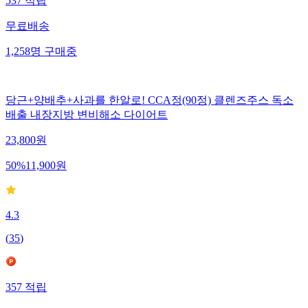
537
적립
무료배송
1,258
명
구매중
당근+양배추+사과를 한알로! CCA정(90정) 클렌즈주스 독소
배출 내장지방 변비해소 다이어트
23,800
원
50
%
11,900
원
4.3
(
35
)
357
적립