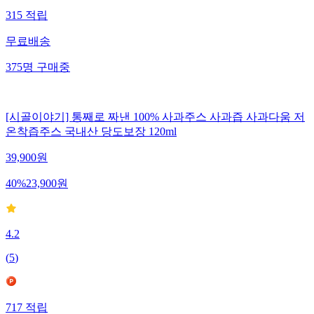
315
적립
무료배송
375
명
구매중
[시골이야기] 통째로 짜낸 100% 사과주스 사과즙 사과다움 저
온착즙주스 국내산 당도보장 120ml
39,900
원
40
%
23,900
원
4.2
(
5
)
717
적립