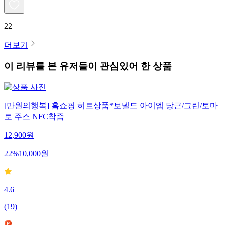
22
더보기
이 리뷰를 본 유저들이 관심있어 한 상품
[만원의행복] 홈쇼핑 히트상품*보넬드 아이엠 당근/그린/토마
토 주스 NFC착즙
12,900
원
22
%
10,000
원
4.6
(
19
)