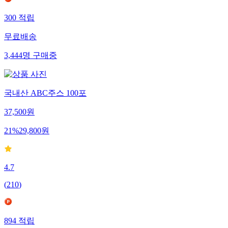
300
적립
무료배송
3,444
명
구매중
국내산 ABC주스 100포
37,500
원
21
%
29,800
원
4.7
(
210
)
894
적립