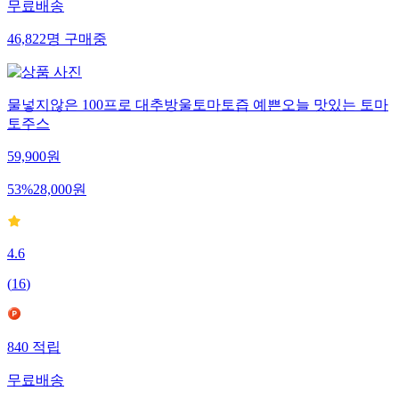
무료배송
46,822
명
구매중
물넣지않은 100프로 대추방울토마토즙 예쁜오늘 맛있는 토마
토주스
59,900
원
53
%
28,000
원
4.6
(
16
)
840
적립
무료배송