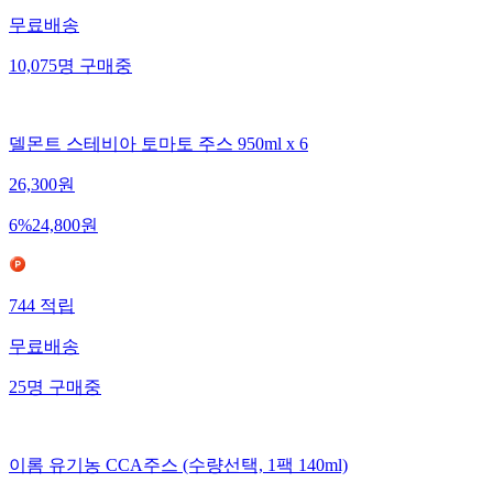
무료배송
10,075
명
구매중
델몬트 스테비아 토마토 주스 950ml x 6
26,300
원
6
%
24,800
원
744
적립
무료배송
25
명
구매중
이롬 유기농 CCA주스 (수량선택, 1팩 140ml)