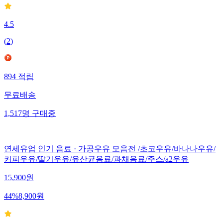
4.5
(
2
)
894
적립
무료배송
1,517
명
구매중
연세유업 인기 음료 · 가공우유 모음전 /초코우유/바나나우유/
커피우유/딸기우유/유산균음료/과채음료/주스/a2우유
15,900
원
44
%
8,900
원