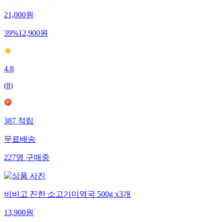
21,000
원
39
%
12,900
원
4.8
(
8
)
387
적립
무료배송
227
명
구매중
비비고 진한 소고기미역국 500g x3개
13,900
원