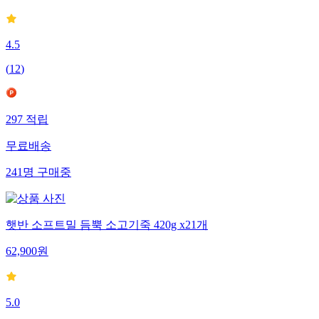
4.5
(
12
)
297
적립
무료배송
241
명
구매중
햇반 소프트밀 듬뿍 소고기죽 420g x21개
62,900
원
5.0