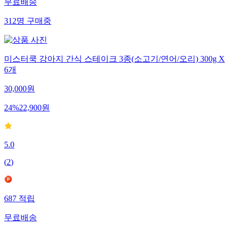
무료배송
312
명
구매중
미스터쿡 강아지 간식 스테이크 3종(소고기/연어/오리) 300g X
6개
30,000
원
24
%
22,900
원
5.0
(
2
)
687
적립
무료배송