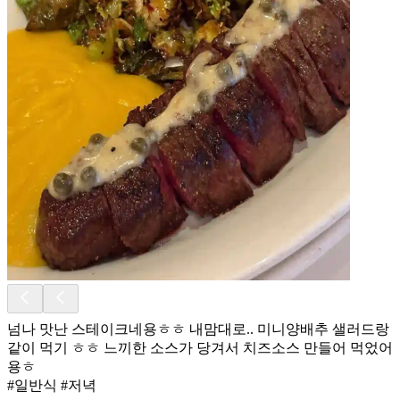
넘나 맛난 스테이크네용ㅎㅎ 내맘대로.. 미니양배추 샐러드랑
같이 먹기 ㅎㅎ 느끼한 소스가 당겨서 치즈소스 만들어 먹었어
용ㅎ
#일반식 #저녁