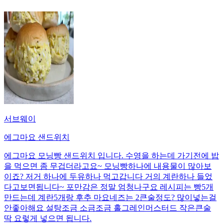
서브웨이
에그마요 샌드위치
에그마요 모닝빵 샌드위치 입니다. 수영을 하는데 가기전에 밥
을 먹으면 좀 무겁더라고요~ 모닝빵하나에 내용물이 많아보
이죠? 저거 하나에 두유하나 먹고갑니다 거의 계란하나 들었
다고보면됩니다~ 포만감은 정말 엄청나구요 레시피는 빵5개
만드는데 계란5개랑 후추 마요네즈는 2큰술정도? 많이넣는걸
안좋아해요 설탕조금 소금조금 홀그레인머스터드 작은큰술
딱 요렇게 넣으면 됩니다.