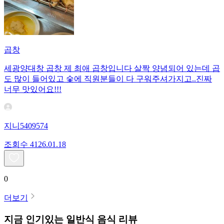
곱창
세광양대창 곱창 제 최애 곱창입니다 살짝 양념되어 있는데 곱
도 많이 들어있고 숯에 직원분들이 다 구워주셔가지고..진짜
너무 맛있어요!!!
지니5409574
조회수
41
26.01.18
0
더보기
지금 인기있는
일반식
음식 리뷰