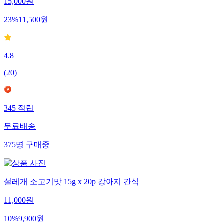
15,000
원
23
%
11,500
원
4.8
(
20
)
345
적립
무료배송
375
명
구매중
설레개 소고기맛 15g x 20p 강아지 간식
11,000
원
10
%
9,900
원