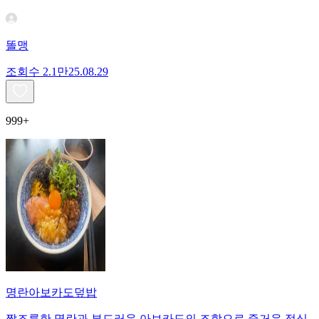
똘맹
조회수
2.1만
25.08.29
999+
명란아보카도덮밥
짭조름한 명란과 부드러운 아보카도의 조합으로 즐거운 점심