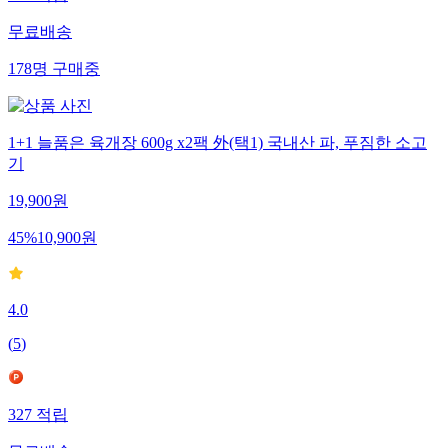
354
적립
무료배송
178
명
구매중
1+1 늘품은 육개장 600g x2팩 外(택1) 국내산 파, 푸짐한 소고
기
19,900
원
45
%
10,900
원
4.0
(
5
)
327
적립