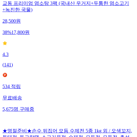
교동 프리미엄 염소탕 3팩 (국내산 우거지+두툼한 염소고기
+녹진한 국물)
28,500
원
38
%
17,800
원
4.3
(
141
)
534
적립
무료배송
5,675
명
구매중
★명절준비★손수 뒤집어 모듬 수제전 5종 1kg 외 / 오색꼬지,