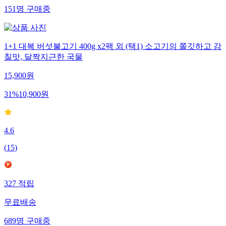
151
명
구매중
1+1 대복 버섯불고기 400g x2팩 외 (택1) 소고기의 쫄깃하고 감
칠맛, 달짝지근한 국물
15,900
원
31
%
10,900
원
4.6
(
15
)
327
적립
무료배송
689
명
구매중