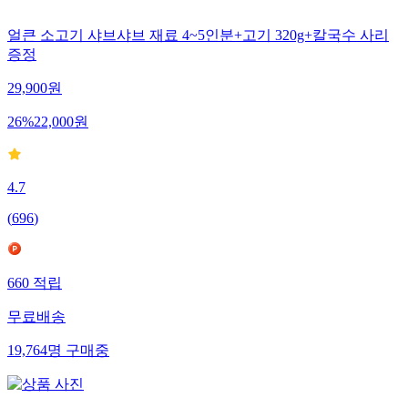
얼큰 소고기 샤브샤브 재료 4~5인분+고기 320g+칼국수 사리
증정
29,900
원
26
%
22,000
원
4.7
(
696
)
660
적립
무료배송
19,764
명
구매중