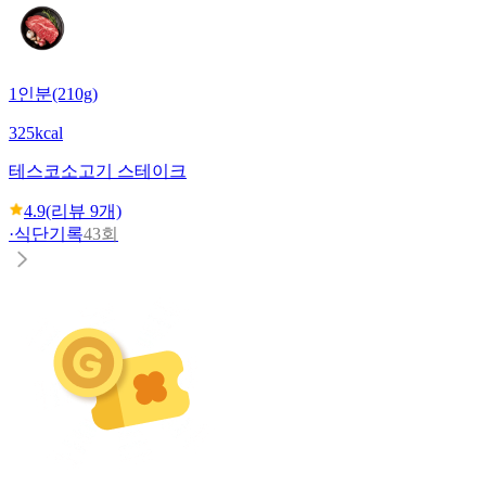
1인분(210g)
325kcal
테스코
소고기 스테이크
4.9
(리뷰
9
개)
·
식단기록
43회