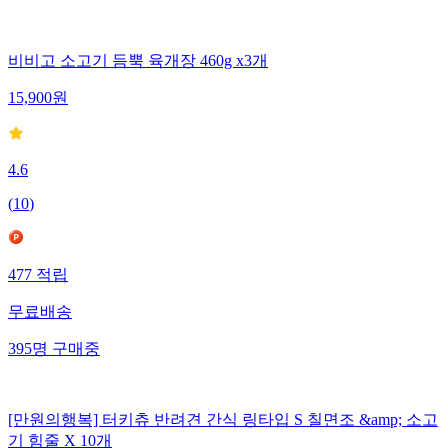
비비고 소고기 듬뿍 육개장 460g x3개
15,900
원
4.6
(
10
)
477
적립
무료배송
395
명
구매중
[만원의행복] 터키츄 반려견 간식 링타입 S 칠면조 &amp; 소고
기 힘줄 X 10개