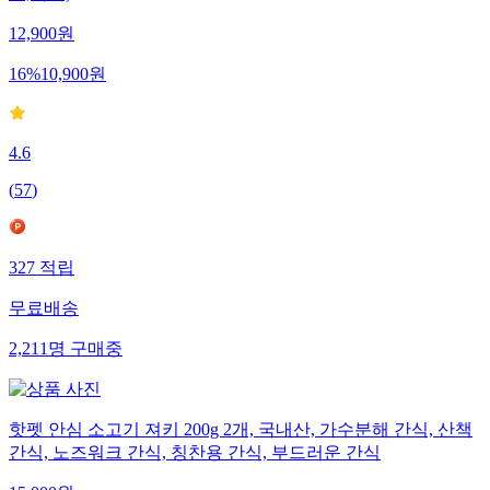
12,900
원
16
%
10,900
원
4.6
(
57
)
327
적립
무료배송
2,211
명
구매중
핫펫 안심 소고기 져키 200g 2개, 국내산, 가수분해 간식, 산책
간식, 노즈워크 간식, 칭찬용 간식, 부드러운 간식