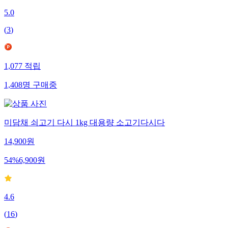
5.0
(
3
)
1,077
적립
1,408
명
구매중
미담채 쇠고기 다시 1kg 대용량 소고기다시다
14,900
원
54
%
6,900
원
4.6
(
16
)