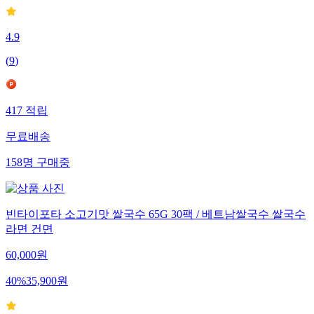
4.9
(
9
)
417
적립
무료배송
158
명
구매중
빈타이포타 소고기맛 쌀국수 65G 30팩 / 베트남쌀국수 쌀국수
라면 건면
60,000
원
40
%
35,900
원