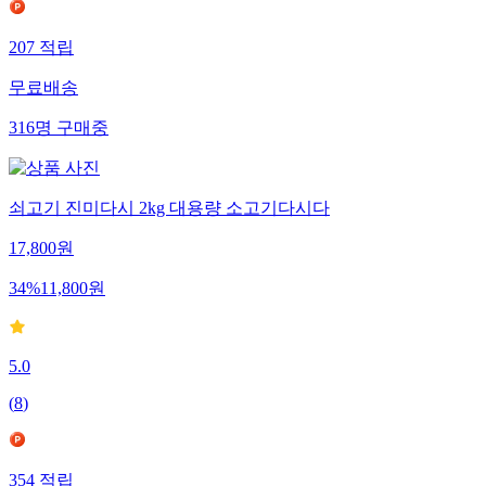
207
적립
무료배송
316
명
구매중
쇠고기 진미다시 2kg 대용량 소고기다시다
17,800
원
34
%
11,800
원
5.0
(
8
)