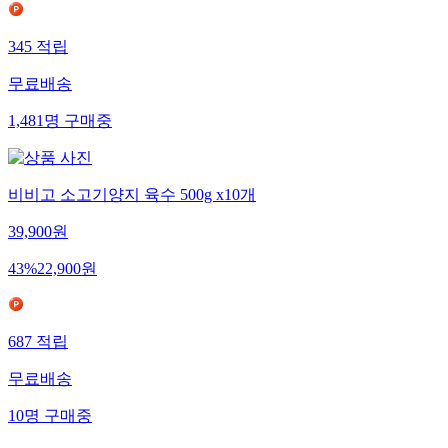
345
적립
무료배송
1,481
명
구매중
비비고 소고기양지 육수 500g x10개
39,900
원
43
%
22,900
원
687
적립
무료배송
10
명
구매중