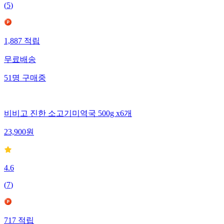
(
5
)
1,887
적립
무료배송
51
명
구매중
비비고 진한 소고기미역국 500g x6개
23,900
원
4.6
(
7
)
717
적립