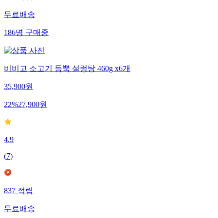
무료배송
186
명
구매중
비비고 소고기 듬뿍 설렁탕 460g x6개
35,900
원
22
%
27,900
원
4.9
(
7
)
837
적립
무료배송