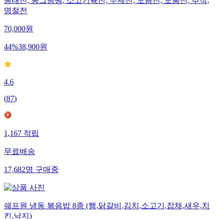
동태전, 동그랑땡, 소고기육전, 수제전, 모듬전, 모둠전, 추석,
명절전
70,000
원
44
%
38,900
원
4.6
(
87
)
1,167
적립
무료배송
17,682
명
구매중
쉐프원 냉동 볶음밥 8종 (햄,닭갈비,김치,소고기,잡채,새우,치
킨,낙지)