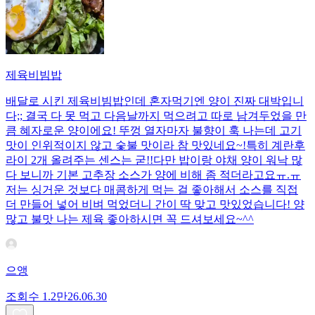
제육비빔밥
배달로 시킨 제육비빔밥인데 혼자먹기엔 양이 진짜 대박입니
다;; 결국 다 못 먹고 다음날까지 먹으려고 따로 남겨두었을 만
큼 혜자로운 양이에요! 뚜껑 열자마자 불향이 훅 나는데 고기
맛이 인위적이지 않고 숯불 맛이라 참 맛있네요~!특히 계란후
라이 2개 올려주는 센스는 굳!! ​다만 밥이랑 야채 양이 워낙 많
다 보니까 기본 고추장 소스가 양에 비해 좀 적더라고요ㅠ.ㅠ
저는 싱거운 것보다 매콤하게 먹는 걸 좋아해서 소스를 직접
더 만들어 넣어 비벼 먹었더니 간이 딱 맞고 맛있었습니다! 양
많고 불맛 나는 제육 좋아하시면 꼭 드셔보세요~^^
으앵
조회수
1.2만
26.06.30