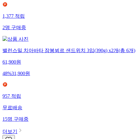
1,377
적립
2
명
구매중
밸런스밀 치아바타 잠봉뵈르 샌드위치 3입(390g) x2개(총 6개)
61,900
원
48
%
31,900
원
957
적립
무료배송
15
명
구매중
더보기