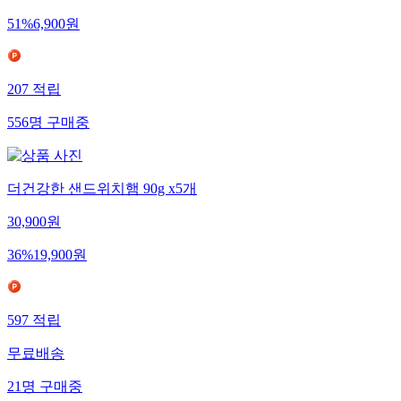
51
%
6,900
원
207
적립
556
명
구매중
더건강한 샌드위치햄 90g x5개
30,900
원
36
%
19,900
원
597
적립
무료배송
21
명
구매중