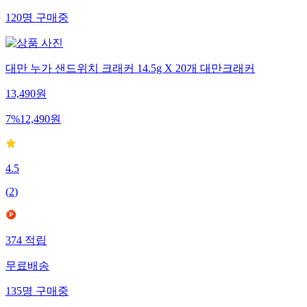
120
명
구매중
대만 누가 샌드위치 크래커 14.5g X 20개 대만크래커
13,490
원
7
%
12,490
원
4.5
(
2
)
374
적립
무료배송
135
명
구매중