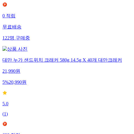
0
적립
무료배송
122
명
구매중
대만 누가 샌드위치 크래커 580g 14.5g X 40개 대만크래커
21,990
원
5
%
20,990
원
5.0
(
1
)