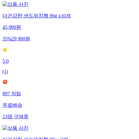
더건강한 샌드위치햄 90g x10개
45,900
원
35
%
29,900
원
5.0
(
1
)
897
적립
무료배송
23
명
구매중