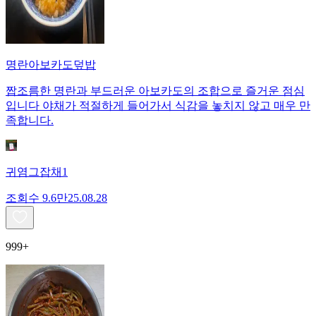
명란아보카도덮밥
짭조름한 명란과 부드러운 아보카도의 조합으로 즐거운 점심
입니다 야채가 적절하게 들어가서 식감을 놓치지 않고 매우 만
족합니다.
귀염그잡채1
조회수
9.6만
25.08.28
999+