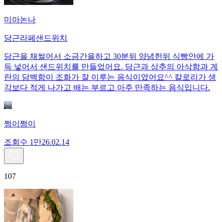
미아논나
당근라페샌드위치
당근을 채썰어서 소금간을하고 30분뒤 양념한뒤 식빵안에 가
득 넣어서 샌드위치를 만들었어요. 당근과 상추의 아삭함과 계
란의 담백함이 조화가 잘 이루는 음식이였어요^^ 칼로리가 생
각보다 적게 나가고 배는 부르고 아주 만족하는 음식입니다.
쩡이쩡이
조회수
1만
26.02.14
107