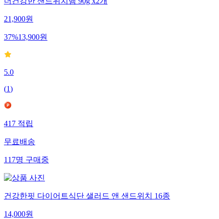
더건강한 샌드위치햄 90g x2개
21,900
원
37
%
13,900
원
5.0
(
1
)
417
적립
무료배송
117
명
구매중
건강한핏 다이어트식단 샐러드 앤 샌드위치 16종
14,000
원