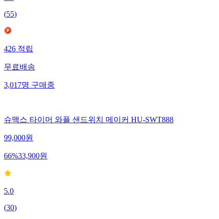
(
55
)
426
적립
무료배송
3,017
명
구매중
슈맥스 타이머 와플 샌드위치 메이커 HU-SWT888
99,000
원
66
%
33,900
원
5.0
(
30
)