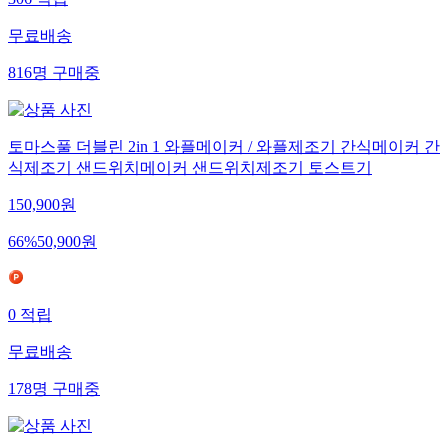
306
적립
무료배송
816
명
구매중
토마스풀 더블린 2in 1 와플메이커 / 와플제조기 간식메이커 간
식제조기 샌드위치메이커 샌드위치제조기 토스트기
150,900
원
66
%
50,900
원
0
적립
무료배송
178
명
구매중