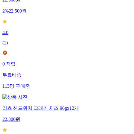
22,900
원
2
%
22,500
원
4.0
(
1
)
0
적립
무료배송
113
명
구매중
리츠 샌드위치 크래커 치즈 96gx12개
22,300
원