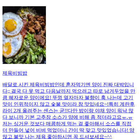
제육비빔밥
배달로 시킨 제육비빔밥인데 혼자먹기엔 양이 진짜 대박입니
다;; 결국 다 못 먹고 다음날까지 먹으려고 따로 남겨두었을 만
큼 혜자로운 양이에요! 뚜껑 열자마자 불향이 훅 나는데 고기
맛이 인위적이지 않고 숯불 맛이라 참 맛있네요~!특히 계란후
라이 2개 올려주는 센스는 굳!! ​다만 밥이랑 야채 양이 워낙 많
다 보니까 기본 고추장 소스가 양에 비해 좀 적더라고요ㅠ.ㅠ
저는 싱거운 것보다 매콤하게 먹는 걸 좋아해서 소스를 직접
더 만들어 넣어 비벼 먹었더니 간이 딱 맞고 맛있었습니다! 양
많고 불맛 나는 제육 좋아하시면 꼭 드셔보세요~^^