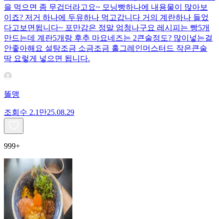
을 먹으면 좀 무겁더라고요~ 모닝빵하나에 내용물이 많아보
이죠? 저거 하나에 두유하나 먹고갑니다 거의 계란하나 들었
다고보면됩니다~ 포만감은 정말 엄청나구요 레시피는 빵5개
만드는데 계란5개랑 후추 마요네즈는 2큰술정도? 많이넣는걸
안좋아해요 설탕조금 소금조금 홀그레인머스터드 작은큰술
딱 요렇게 넣으면 됩니다.
똘맹
조회수
2.1만
25.08.29
999+