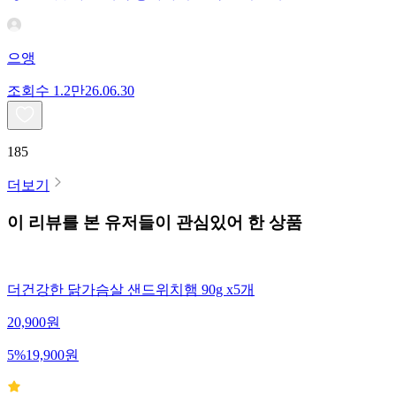
으앵
조회수
1.2만
26.06.30
185
더보기
이 리뷰를 본 유저들이 관심있어 한 상품
더건강한 닭가슴살 샌드위치햄 90g x5개
20,900
원
5
%
19,900
원