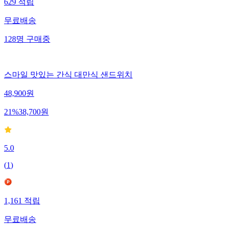
629
적립
무료배송
128
명
구매중
스마일 맛있는 간식 대만식 샌드위치
48,900
원
21
%
38,700
원
5.0
(
1
)
1,161
적립
무료배송