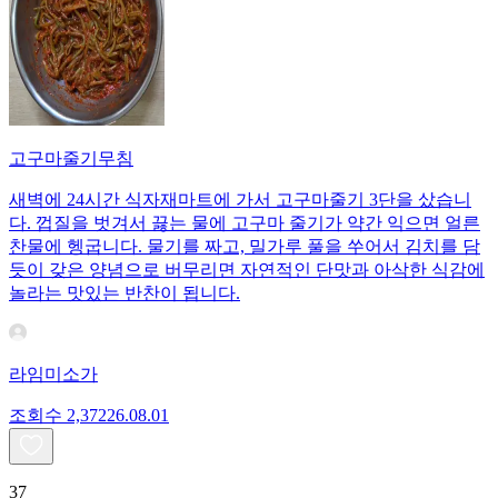
고구마줄기무침
새벽에 24시간 식자재마트에 가서 고구마줄기 3단을 샀습니
다. 껍질을 벗겨서 끓는 물에 고구마 줄기가 약간 익으면 얼른
찬물에 헹굽니다. 물기를 짜고, 밀가루 풀을 쑤어서 김치를 담
듯이 갖은 양념으로 버무리면 자연적인 단맛과 아삭한 식감에
놀라는 맛있는 반찬이 됩니다.
라임미소가
조회수
2,372
26.08.01
37