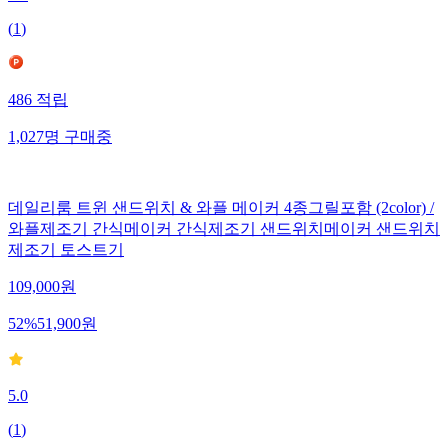
5.0
(
1
)
486
적립
1,027
명
구매중
데일리룸 트윈 샌드위치 & 와플 메이커 4종그릴포함 (2color) /
와플제조기 간식메이커 간식제조기 샌드위치메이커 샌드위치
제조기 토스트기
109,000
원
52
%
51,900
원
5.0
(
1
)