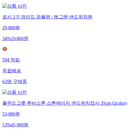
로시 2구 와이드 와플팬 / 에그팬 샌드위치팬
29,800
원
34
%
19,800
원
594
적립
무료배송
63
명
구매중
폴란드그릇 루비스톤 스톤에이지 샌드위치접시 35cm (2color)
53,000
원
13
%
45,900
원