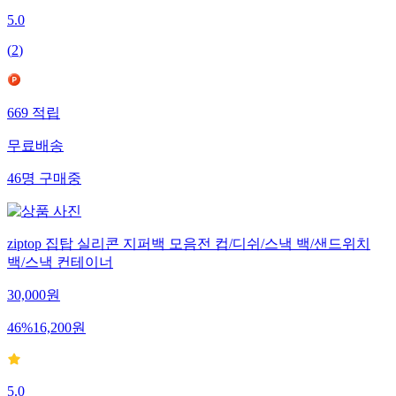
5.0
(
2
)
669
적립
무료배송
46
명
구매중
ziptop 집탑 실리콘 지퍼백 모음전 컵/디쉬/스낵 백/샌드위치
백/스낵 컨테이너
30,000
원
46
%
16,200
원