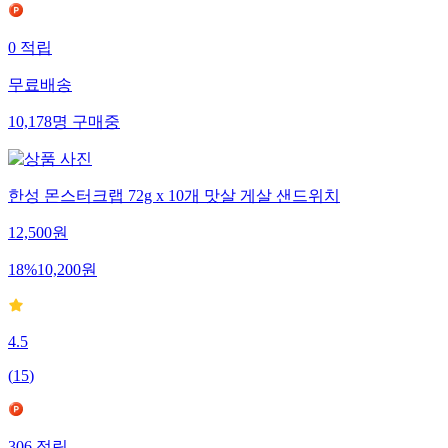
0
적립
무료배송
10,178
명
구매중
한성 몬스터크랩 72g x 10개 맛살 게살 샌드위치
12,500
원
18
%
10,200
원
4.5
(
15
)