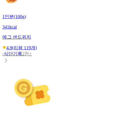
1인분(100g)
341kcal
에그 샌드위치
4.9
(리뷰
119
개)
·
식단기록
2천+