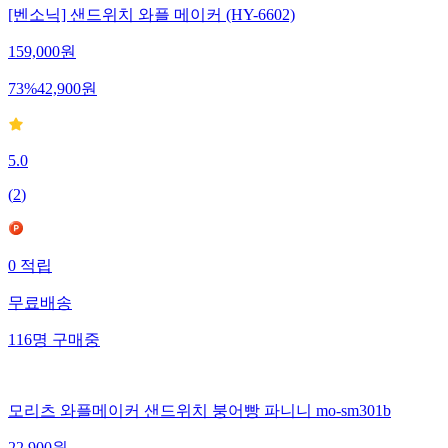
[벤소닉] 샌드위치 와플 메이커 (HY-6602)
159,000
원
73
%
42,900
원
5.0
(
2
)
0
적립
무료배송
116
명
구매중
모리츠 와플메이커 샌드위치 붕어빵 파니니 mo-sm301b