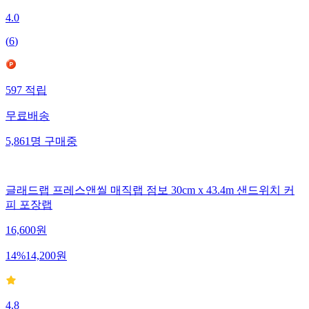
4.0
(
6
)
597
적립
무료배송
5,861
명
구매중
글래드랩 프레스앤씰 매직랩 점보 30cm x 43.4m 샌드위치 커
피 포장랩
16,600
원
14
%
14,200
원
4.8