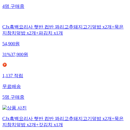
4
명
구매중
CJx흑백요리사 햇반 컵반 꽈리고추돼지고기덮밥 x2개+묵은
지참치덮밥 x2개+파김치 x1개
54,900
원
31
%
37,900
원
1,137
적립
무료배송
5
명
구매중
CJx흑백요리사 햇반 컵반 꽈리고추돼지고기덮밥 x2개+묵은
지참치덮밥 x2개+갓김치 x1개