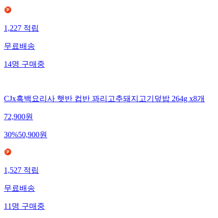
1,227
적립
무료배송
14
명
구매중
CJx흑백요리사 햇반 컵반 꽈리고추돼지고기덮밥 264g x8개
72,900
원
30
%
50,900
원
1,527
적립
무료배송
11
명
구매중