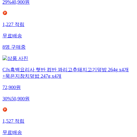
29
%
40,900
원
1,227
적립
무료배송
8
명
구매중
CJx흑백요리사 햇반 컵반 꽈리고추돼지고기덮밥 264g x4개
+묵은지참치덮밥 247g x4개
72,900
원
30
%
50,900
원
1,527
적립
무료배송