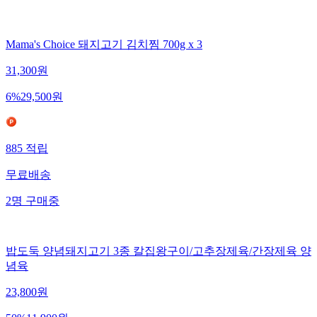
Mama's Choice 돼지고기 김치찜 700g x 3
31,300
원
6
%
29,500
원
885
적립
무료배송
2
명
구매중
밥도둑 양념돼지고기 3종 칼집왕구이/고추장제육/간장제육 양
념육
23,800
원