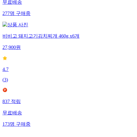
무료배송
277
명
구매중
비비고 돼지고기김치찌개 460g x6개
27,900
원
4.7
(
3
)
837
적립
무료배송
173
명
구매중