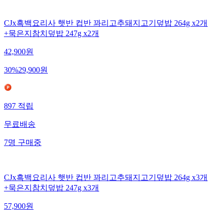
CJx흑백요리사 햇반 컵반 꽈리고추돼지고기덮밥 264g x2개
+묵은지참치덮밥 247g x2개
42,900
원
30
%
29,900
원
897
적립
무료배송
7
명
구매중
CJx흑백요리사 햇반 컵반 꽈리고추돼지고기덮밥 264g x3개
+묵은지참치덮밥 247g x3개
57,900
원