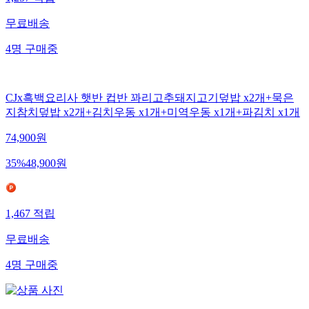
1,257
적립
무료배송
4
명
구매중
CJx흑백요리사 햇반 컵반 꽈리고추돼지고기덮밥 x2개+묵은
지참치덮밥 x2개+김치우동 x1개+미역우동 x1개+파김치 x1개
74,900
원
35
%
48,900
원
1,467
적립
무료배송
4
명
구매중