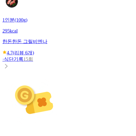
1인분(100g)
295kcal
한돈
한돈 그릴비엔나
4.7
(리뷰
6
개)
·
식단기록
15회