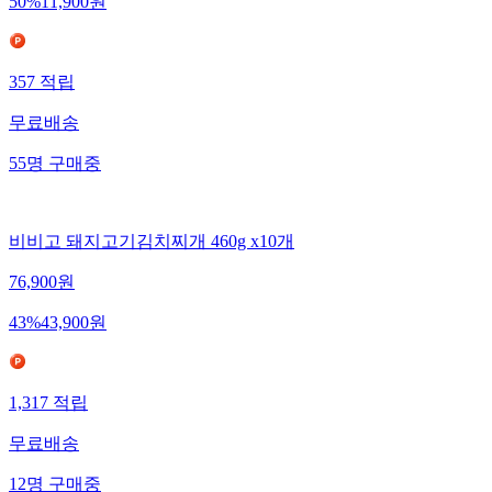
50
%
11,900
원
357
적립
무료배송
55
명
구매중
비비고 돼지고기김치찌개 460g x10개
76,900
원
43
%
43,900
원
1,317
적립
무료배송
12
명
구매중