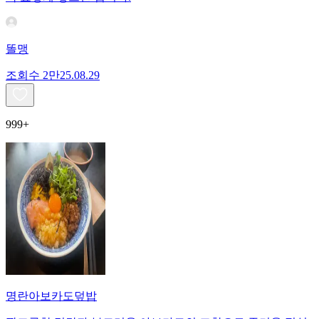
똘맹
조회수
2만
25.08.29
999+
명란아보카도덮밥