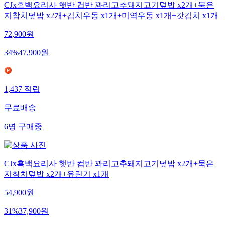
CJx흑백요리사 햇반 컵반 꽈리고추돼지고기덮밥 x2개+묵은
지참치덮밥 x2개+김치우동 x1개+미역우동 x1개+갓김치 x1개
72,900
원
34
%
47,900
원
1,437
적립
무료배송
6
명
구매중
CJx흑백요리사 햇반 컵반 꽈리고추돼지고기덮밥 x2개+묵은
지참치덮밥 x2개+유린기 x1개
54,900
원
31
%
37,900
원