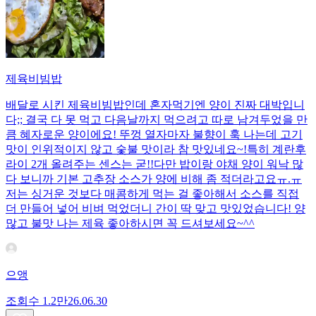
제육비빔밥
배달로 시킨 제육비빔밥인데 혼자먹기엔 양이 진짜 대박입니
다;; 결국 다 못 먹고 다음날까지 먹으려고 따로 남겨두었을 만
큼 혜자로운 양이에요! 뚜껑 열자마자 불향이 훅 나는데 고기
맛이 인위적이지 않고 숯불 맛이라 참 맛있네요~!특히 계란후
라이 2개 올려주는 센스는 굳!! ​다만 밥이랑 야채 양이 워낙 많
다 보니까 기본 고추장 소스가 양에 비해 좀 적더라고요ㅠ.ㅠ
저는 싱거운 것보다 매콤하게 먹는 걸 좋아해서 소스를 직접
더 만들어 넣어 비벼 먹었더니 간이 딱 맞고 맛있었습니다! 양
많고 불맛 나는 제육 좋아하시면 꼭 드셔보세요~^^
으앵
조회수
1.2만
26.06.30