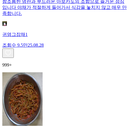
짭조름한 명란과 부드러운 아보카도의 조합으로 즐거운 점심
입니다 야채가 적절하게 들어가서 식감을 놓치지 않고 매우 만
족합니다.
귀염그잡채1
조회수
9.5만
25.08.28
999+