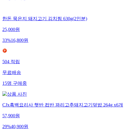
한돈 묵은지 돼지고기 김치찜 630g(2인분)
25,000
원
33
%
16,800
원
504
적립
무료배송
15
명
구매중
CJx흑백요리사 햇반 컵반 꽈리고추돼지고기덮밥 264g x6개
57,900
원
29
%
40,900
원