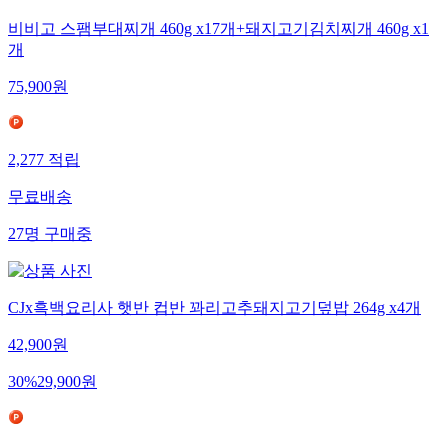
비비고 스팸부대찌개 460g x17개+돼지고기김치찌개 460g x1
개
75,900
원
2,277
적립
무료배송
27
명
구매중
CJx흑백요리사 햇반 컵반 꽈리고추돼지고기덮밥 264g x4개
42,900
원
30
%
29,900
원