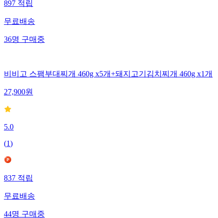
897
적립
무료배송
36
명
구매중
비비고 스팸부대찌개 460g x5개+돼지고기김치찌개 460g x1개
27,900
원
5.0
(
1
)
837
적립
무료배송
44
명
구매중