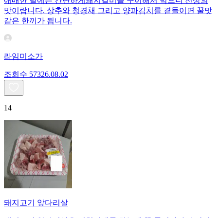
애매한 날에는 간단하게돼지갈비를 구이해서 먹으니 천상의
맛이랍니다. 상추와 청경채 그리고 양파김치를 곁들이면 꿀맛
같은 한끼가 됩니다.
라임미소가
조회수
573
26.08.02
14
돼지고기 앞다리살