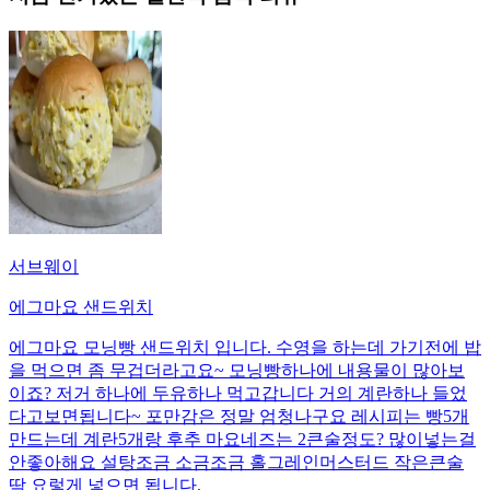
서브웨이
에그마요 샌드위치
에그마요 모닝빵 샌드위치 입니다. 수영을 하는데 가기전에 밥
을 먹으면 좀 무겁더라고요~ 모닝빵하나에 내용물이 많아보
이죠? 저거 하나에 두유하나 먹고갑니다 거의 계란하나 들었
다고보면됩니다~ 포만감은 정말 엄청나구요 레시피는 빵5개
만드는데 계란5개랑 후추 마요네즈는 2큰술정도? 많이넣는걸
안좋아해요 설탕조금 소금조금 홀그레인머스터드 작은큰술
딱 요렇게 넣으면 됩니다.