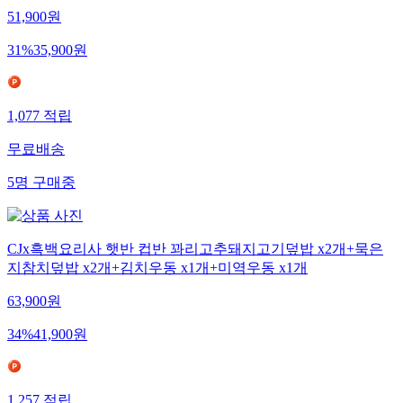
51,900
원
31
%
35,900
원
1,077
적립
무료배송
5
명
구매중
CJx흑백요리사 햇반 컵반 꽈리고추돼지고기덮밥 x2개+묵은
지참치덮밥 x2개+김치우동 x1개+미역우동 x1개
63,900
원
34
%
41,900
원