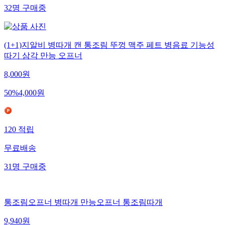
32
명
구매중
(1+1)지알비 병따개 캔 통조림 뚜껑 맥주 페트 병음료 기능성
따기 삼각 만능 오프너
8,000
원
50
%
4,000
원
120
적립
무료배송
31
명
구매중
통조림오프너 병따개 만능오프너 통조림따개
9,940
원