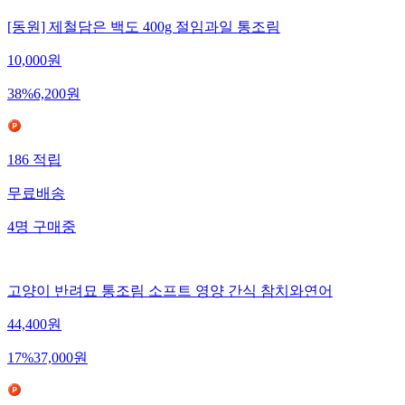
[동원] 제철담은 백도 400g 절임과일 통조림
10,000
원
38
%
6,200
원
186
적립
무료배송
4
명
구매중
고양이 반려묘 통조림 소프트 영양 간식 참치와연어
44,400
원
17
%
37,000
원