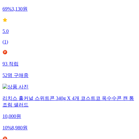
69
%
3,130
원
5.0
(
1
)
93
적립
52
명
구매중
리치스 홀커널 스위트콘 340g X 4개 코스트코 옥수수콘 캔 통
조림 샐러드
10,000
원
10
%
8,980
원