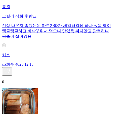
동원
그릴리 직화 후랑크
신상 나온지 좀됬는데 마트가따가 세일하길레 하나 샀음 햄이
탱글탱글하고 바삭꾸워서 먹으니 맛있음 짜지않고 담백하니
육즙이 살아있음
커스
조회수
46
25.12.13
0