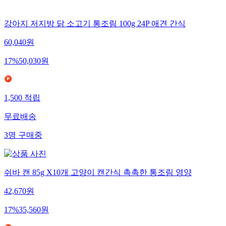
강아지 저지방 닭 소고기 통조림 100g 24P 애견 간식
60,040
원
17
%
50,030
원
1,500
적립
무료배송
3
명
구매중
쉬바 캔 85g X10개 고양이 캔간식 촉촉한 통조림 영양
42,670
원
17
%
35,560
원