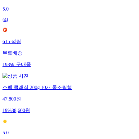
5.0
(
4
)
615
적립
무료배송
193
명
구매중
스팸 클래식 200g 10개 통조림햄
47,800
원
19
%
38,600
원
5.0