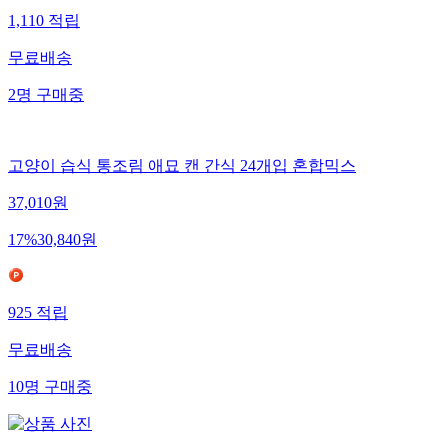
1,110
적립
무료배송
2
명
구매중
고양이 습식 통조림 애묘 캔 간식 24개입 혼합믹스
37,010
원
17
%
30,840
원
925
적립
무료배송
10
명
구매중