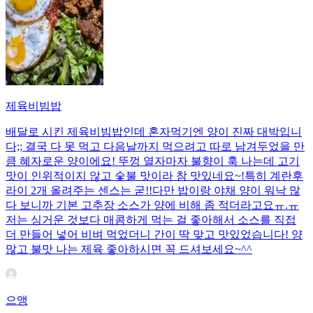
제육비빔밥
배달로 시킨 제육비빔밥인데 혼자먹기엔 양이 진짜 대박입니
다;; 결국 다 못 먹고 다음날까지 먹으려고 따로 남겨두었을 만
큼 혜자로운 양이에요! 뚜껑 열자마자 불향이 훅 나는데 고기
맛이 인위적이지 않고 숯불 맛이라 참 맛있네요~!특히 계란후
라이 2개 올려주는 센스는 굳!! ​다만 밥이랑 야채 양이 워낙 많
다 보니까 기본 고추장 소스가 양에 비해 좀 적더라고요ㅠ.ㅠ
저는 싱거운 것보다 매콤하게 먹는 걸 좋아해서 소스를 직접
더 만들어 넣어 비벼 먹었더니 간이 딱 맞고 맛있었습니다! 양
많고 불맛 나는 제육 좋아하시면 꼭 드셔보세요~^^
으앵