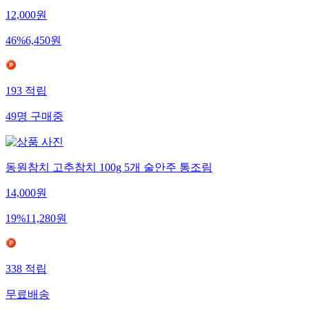
12,000
원
46
%
6,450
원
193
적립
49
명
구매중
동원참치 고추참치 100g 5개 술안주 통조림
14,000
원
19
%
11,280
원
338
적립
무료배송