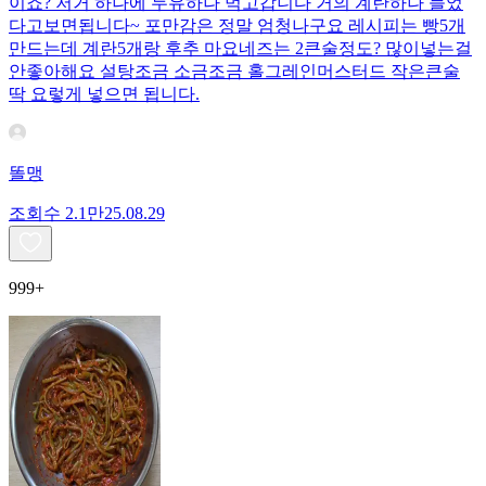
이죠? 저거 하나에 두유하나 먹고갑니다 거의 계란하나 들었
다고보면됩니다~ 포만감은 정말 엄청나구요 레시피는 빵5개
만드는데 계란5개랑 후추 마요네즈는 2큰술정도? 많이넣는걸
안좋아해요 설탕조금 소금조금 홀그레인머스터드 작은큰술
딱 요렇게 넣으면 됩니다.
똘맹
조회수
2.1만
25.08.29
999+