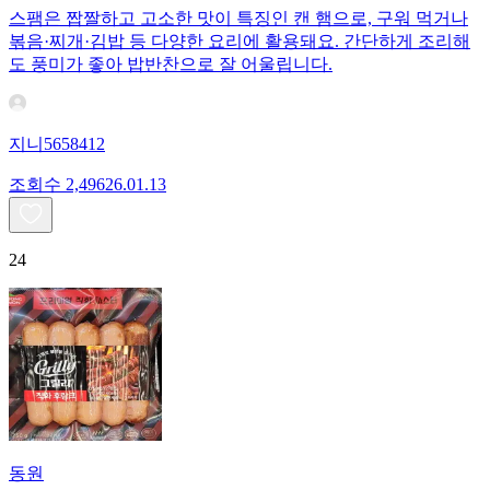
스팸은 짭짤하고 고소한 맛이 특징인 캔 햄으로, 구워 먹거나
볶음·찌개·김밥 등 다양한 요리에 활용돼요. 간단하게 조리해
도 풍미가 좋아 밥반찬으로 잘 어울립니다.
지니5658412
조회수
2,496
26.01.13
24
동원