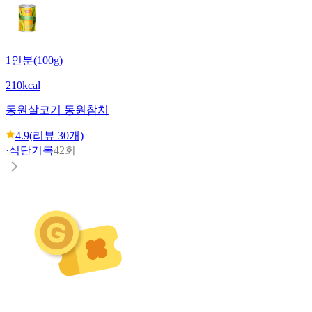
1인분(100g)
210kcal
동원
살코기 동원참치
4.9
(리뷰
30
개)
·
식단기록
42회