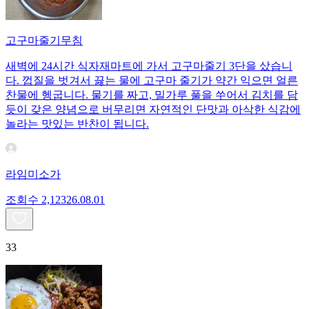
고구마줄기무침
새벽에 24시간 식자재마트에 가서 고구마줄기 3단을 샀습니
다. 껍질을 벗겨서 끓는 물에 고구마 줄기가 약간 익으면 얼른
찬물에 헹굽니다. 물기를 짜고, 밀가루 풀을 쑤어서 김치를 담
듯이 갖은 양념으로 버무리면 자연적인 단맛과 아삭한 식감에
놀라는 맛있는 반찬이 됩니다.
라임미소가
조회수
2,123
26.08.01
33