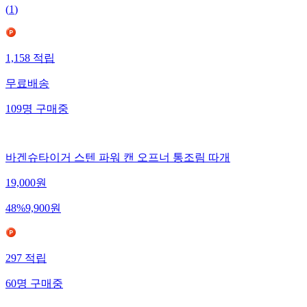
(
1
)
1,158
적립
무료배송
109
명
구매중
바겐슈타이거 스텐 파워 캔 오프너 통조림 따개
19,000
원
48
%
9,900
원
297
적립
60
명
구매중