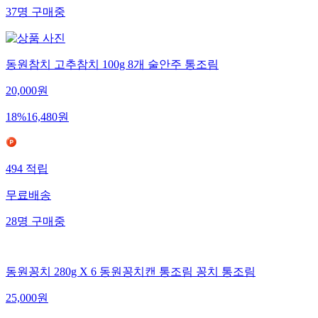
37
명
구매중
동원참치 고추참치 100g 8개 술안주 통조림
20,000
원
18
%
16,480
원
494
적립
무료배송
28
명
구매중
동원꽁치 280g X 6 동원꽁치캔 통조림 꽁치 통조림
25,000
원