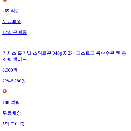
269
적립
무료배송
12
명
구매중
리치스 홀커널 스위트콘 340g X 2개 코스트코 옥수수콘 캔 통
조림 샐러드
8,000
원
22
%
6,280
원
188
적립
무료배송
5
명
구매중