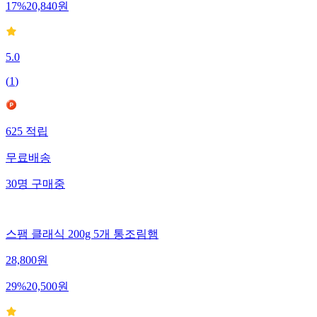
17
%
20,840
원
5.0
(
1
)
625
적립
무료배송
30
명
구매중
스팸 클래식 200g 5개 통조림햄
28,800
원
29
%
20,500
원