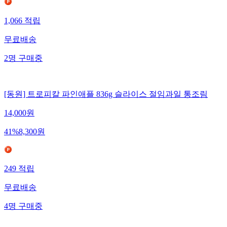
1,066
적립
무료배송
2
명
구매중
[동원] 트로피칼 파인애플 836g 슬라이스 절임과일 통조림
14,000
원
41
%
8,300
원
249
적립
무료배송
4
명
구매중