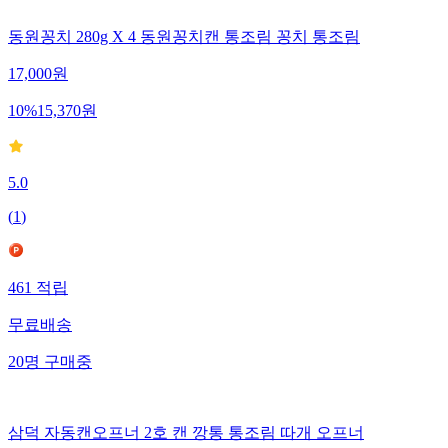
동원꽁치 280g X 4 동원꽁치캔 통조림 꽁치 통조림
17,000
원
10
%
15,370
원
5.0
(
1
)
461
적립
무료배송
20
명
구매중
삼덕 자동캔오프너 2호 캔 깡통 통조림 따개 오프너