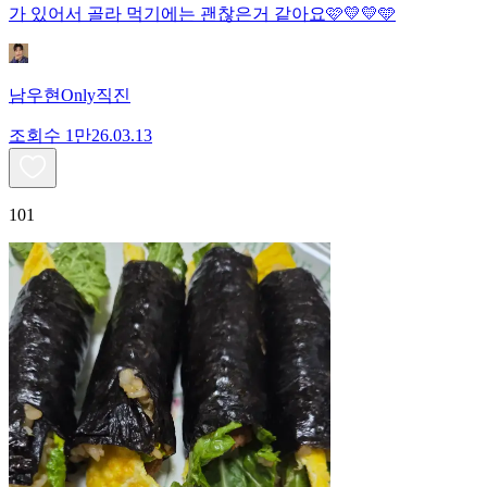
가 있어서 골라 먹기에는 괜찮은거 같아요🩷💛💛🩵
남우현Only직진
조회수
1만
26.03.13
101