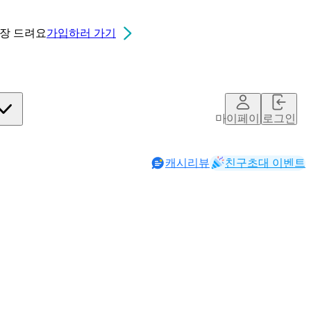
0장
드려요
가입하러 가기
마이페이지
로그인
캐시리뷰
친구초대 이벤트