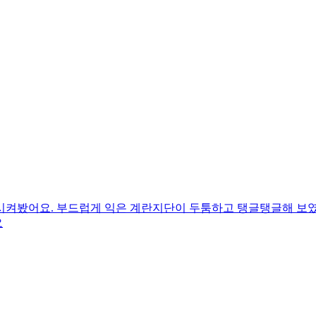
시켜봤어요. 부드럽게 익은 계란지단이 두툼하고 탱글탱글해 보
요