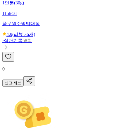
1인분(30g)
115kcal
풀무원
주먹밥대장
4.9
(리뷰
36
개)
·
식단기록
58회
0
신고·제보