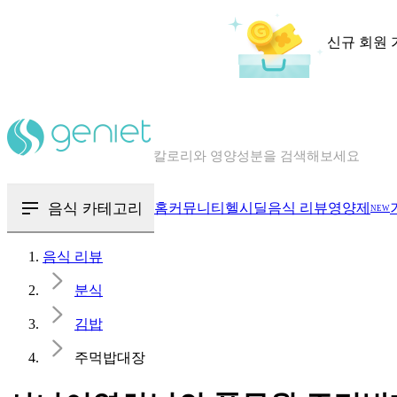
신규 회원 
칼로리와 영양성분을 검색해보세요
혈당 · 다이어트 음식 검색해보세요
음식 · 영양제 리뷰를 찾아보세요
음식 카테고리
홈
커뮤니티
헬시딜
음식 리뷰
영양제
NEW
음식 리뷰
분식
김밥
주먹밥대장