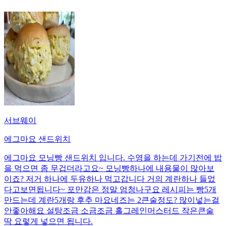
서브웨이
에그마요 샌드위치
에그마요 모닝빵 샌드위치 입니다. 수영을 하는데 가기전에 밥
을 먹으면 좀 무겁더라고요~ 모닝빵하나에 내용물이 많아보
이죠? 저거 하나에 두유하나 먹고갑니다 거의 계란하나 들었
다고보면됩니다~ 포만감은 정말 엄청나구요 레시피는 빵5개
만드는데 계란5개랑 후추 마요네즈는 2큰술정도? 많이넣는걸
안좋아해요 설탕조금 소금조금 홀그레인머스터드 작은큰술
딱 요렇게 넣으면 됩니다.