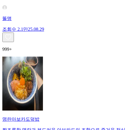
똘맹
조회수
2.1만
25.08.29
999+
명란아보카도덮밥
짭조름한 명란과 부드러운 아보카도의 조합으로 즐거운 점심