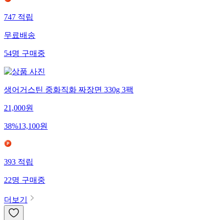
747
적립
무료배송
54
명
구매중
생어거스틴 중화직화 짜장면 330g 3팩
21,000
원
38
%
13,100
원
393
적립
22
명
구매중
더보기