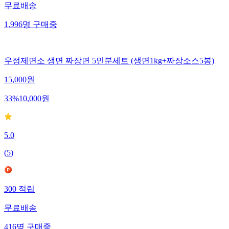
무료배송
1,996
명
구매중
우정제면소 생면 짜장면 5인분세트 (생면1kg+짜장소스5봉)
15,000
원
33
%
10,000
원
5.0
(
5
)
300
적립
무료배송
416
명
구매중