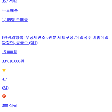
357
적립
무료배송
1,189
명
구매중
[만원의행복] 우정제면소 6인분 세트구성 /메밀국수,비빔메밀,
짜장면, 콩국수 (택1)
15,000
원
33
%
10,000
원
4.7
(
24
)
300
적립