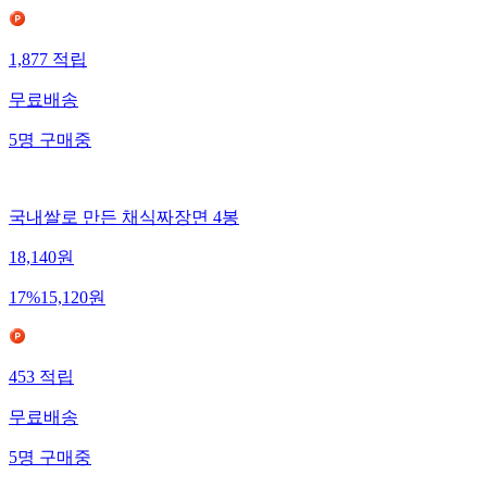
1,877
적립
무료배송
5
명
구매중
국내쌀로 만든 채식짜장면 4봉
18,140
원
17
%
15,120
원
453
적립
무료배송
5
명
구매중