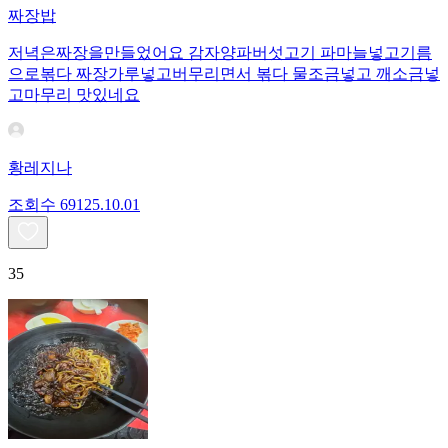
짜장밥
저녁은짜장을만들었어요 감자양파버섯고기 파마늘넣고기름
으로볶다 짜장가루넣고버무리면서 볶다 물조금넣고 깨소금넣
고마무리 맛있네요
황레지나
조회수
691
25.10.01
35