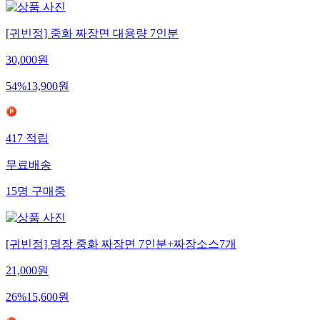
[귀빈정] 중화 짜장면 대용량 7인분
30,000
원
54
%
13,900
원
417
적립
무료배송
15
명
구매중
[귀빈정] 명장 중화 짜장면 7인분+짜장소스7개
21,000
원
26
%
15,600
원