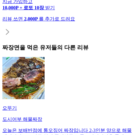
지금 가입하고
10,000P + 로또 10장
받기
리뷰 쓰면
2,000P
를 추가로 드려요
짜장면
을 먹은 유저들의 다른 리뷰
오뚜기
도시어부 해물짜장
오늘은 보배반점에 통오징어 짜장입니다 2-3인분 양으로 해물