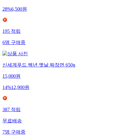
28
%
6,500
원
195
적립
6
명
구매중
신세계푸드 백년 옛날 짜장면 650g
15,000
원
14
%
12,900
원
387
적립
무료배송
7
명
구매중