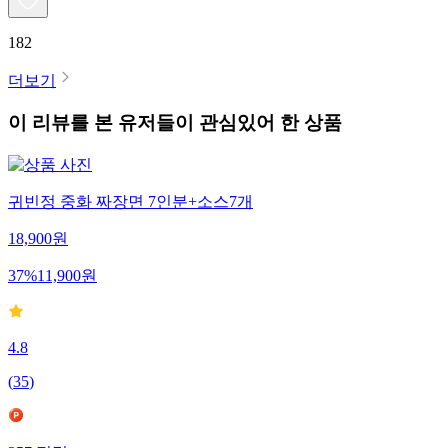
182
더보기
이 리뷰를 본 유저들이 관심있어 한 상품
귀빈정 중화 짜장면 7인분+소스7개
18,900
원
37
%
11,900
원
4.8
(
35
)