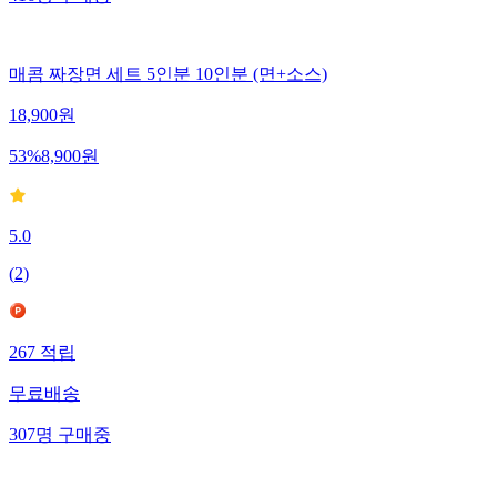
매콤 짜장면 세트 5인분 10인분 (면+소스)
18,900
원
53
%
8,900
원
5.0
(
2
)
267
적립
무료배송
307
명
구매중