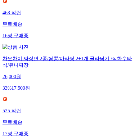
468
적립
무료배송
16
명
구매중
차오차이 짜장면 2종/짬뽕/마라탕 2+1개 골라담기 /직화수타
식/유니짜장
26,000
원
33
%
17,500
원
525
적립
무료배송
17
명
구매중