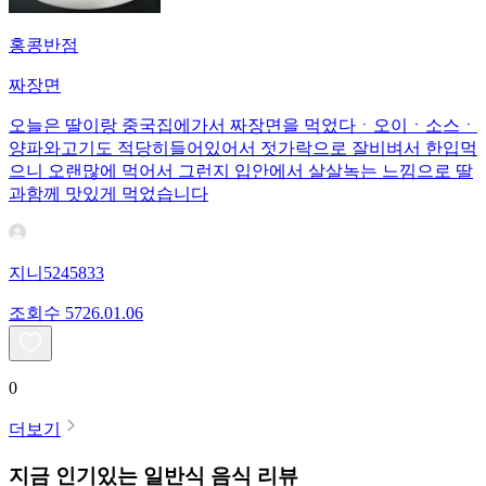
홍콩반점
짜장면
오늘은 딸이랑 중국집에가서 짜장면을 먹었다ㆍ오이ㆍ소스ㆍ
양파와고기도 적당히들어있어서 젓가락으로 잘비벼서 한입먹
으니 오랜많에 먹어서 그런지 입안에서 살살녹는 느낌으로 딸
과함께 맛있게 먹었습니다
지니5245833
조회수
57
26.01.06
0
더보기
지금 인기있는
일반식
음식 리뷰