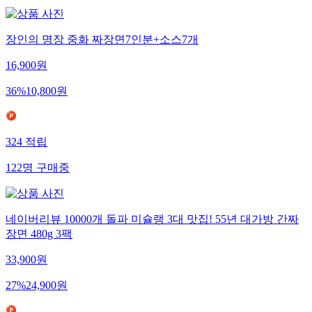
장인의 명장 중화 짜장면7인분+소스7개
16,900
원
36
%
10,800
원
324
적립
122
명
구매중
네이버리뷰 10000개 돌파 미슐랭 3대 맛집! 55년 대가방 간짜
장면 480g 3팩
33,900
원
27
%
24,900
원