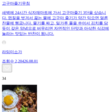
고구마줄기무침
새벽에 24시간 식자재마트에 가서 고구마줄기 3단을 샀습니
다. 껍질을 벗겨서 끓는 물에 고구마 줄기가 약간 익으면 얼른
찬물에 헹굽니다. 물기를 짜고, 밀가루 풀을 쑤어서 김치를 담
듯이 갖은 양념으로 버무리면 자연적인 단맛과 아삭한 식감에
놀라는 맛있는 반찬이 됩니다.
라임미소가
조회수
2,204
26.08.01
34