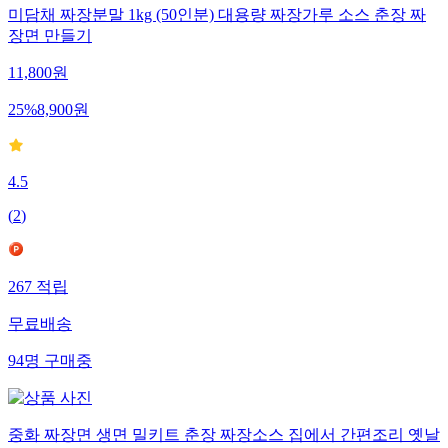
미담채 짜장분말 1kg (50인분) 대용량 짜장가루 소스 춘장 짜
장면 만들기
11,800
원
25
%
8,900
원
4.5
(
2
)
267
적립
무료배송
94
명
구매중
중화 짜장면 생면 밀키트 춘장 짜장소스 집에서 간편조리 옛날