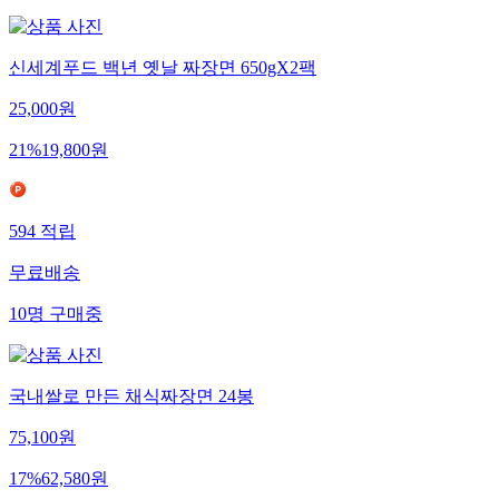
신세계푸드 백년 옛날 짜장면 650gX2팩
25,000
원
21
%
19,800
원
594
적립
무료배송
10
명
구매중
국내쌀로 만든 채식짜장면 24봉
75,100
원
17
%
62,580
원