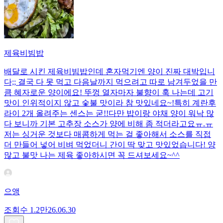
제육비빔밥
배달로 시킨 제육비빔밥인데 혼자먹기엔 양이 진짜 대박입니
다;; 결국 다 못 먹고 다음날까지 먹으려고 따로 남겨두었을 만
큼 혜자로운 양이에요! 뚜껑 열자마자 불향이 훅 나는데 고기
맛이 인위적이지 않고 숯불 맛이라 참 맛있네요~!특히 계란후
라이 2개 올려주는 센스는 굳!! ​다만 밥이랑 야채 양이 워낙 많
다 보니까 기본 고추장 소스가 양에 비해 좀 적더라고요ㅠ.ㅠ
저는 싱거운 것보다 매콤하게 먹는 걸 좋아해서 소스를 직접
더 만들어 넣어 비벼 먹었더니 간이 딱 맞고 맛있었습니다! 양
많고 불맛 나는 제육 좋아하시면 꼭 드셔보세요~^^
으앵
조회수
1.2만
26.06.30