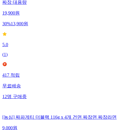
짜장 대용량
19,900
원
30
%
13,900
원
5.0
(
1
)
417
적립
무료배송
12
명
구매중
[농심] 짜파게티 더블랙 116g x 4개 건면 짜장면 짜장라면
9,000
원