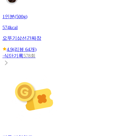
1인분(500g)
574kcal
오뚜기
삼선간짜장
4.9
(리뷰
64
개)
·
식단기록
578회