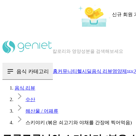
신규 회원 
칼로리와 영양성분을 검색해보세요
혈당 · 다이어트 음식 검색해보세요
음식 · 영양제 리뷰를 찾아보세요
음식 카테고리
홈
커뮤니티
헬시딜
음식 리뷰
영양제
NEW
음식 리뷰
수산
해산물 / 어패류
스키야키 (볶은 쇠고기와 야채를 간장에 찍어먹음)