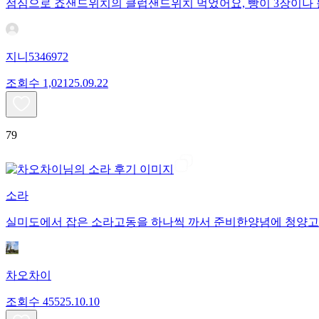
점심으로 죠샌드위치의 클럽샌드위치 먹었어요, 빵이 3장이나 들
지니5346972
조회수
1,021
25.09.22
79
소라
실미도에서 잡은 소라고동을 하나씩 까서 준비한양념에 청양고
차오차이
조회수
455
25.10.10