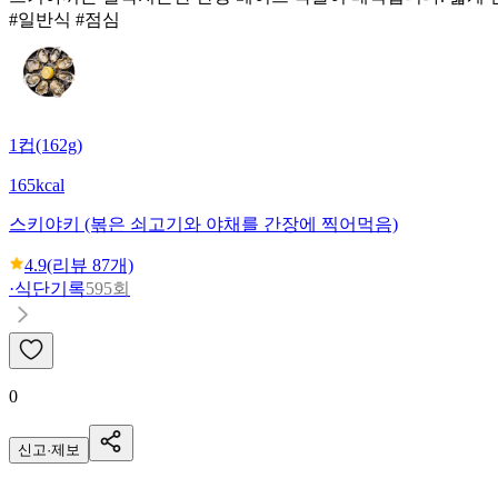
#일반식 #점심
1컵(162g)
165kcal
스키야키 (볶은 쇠고기와 야채를 간장에 찍어먹음)
4.9
(리뷰
87
개)
·
식단기록
595회
0
신고·제보