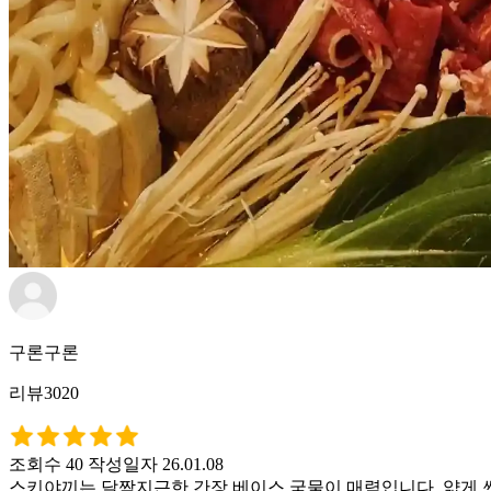
구론구론
리뷰3020
조회수 40
작성일자 26.01.08
스키야끼는 달짝지근한 간장 베이스 국물이 매력입니다. 얇게 썬