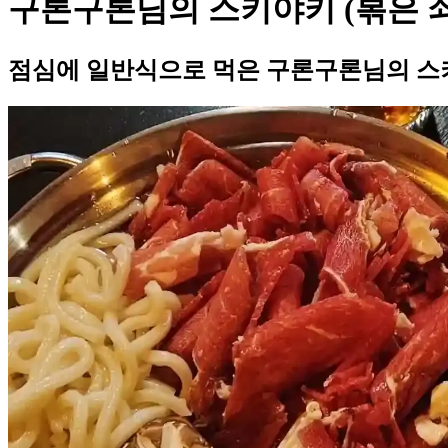
구론구론님의 스키야키 (볶은 
점심에 일반식으로 먹은 구론구론님의 스키