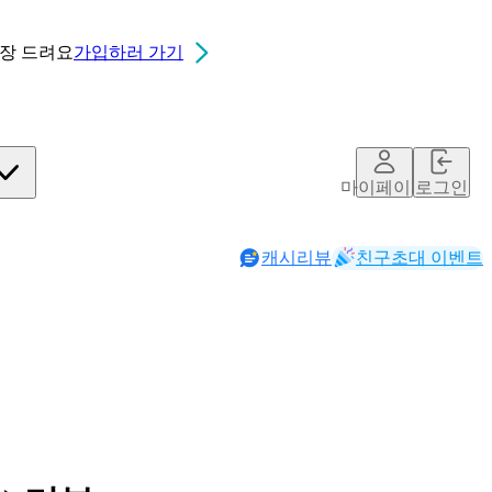
0장
드려요
가입하러 가기
마이페이지
로그인
캐시리뷰
친구초대 이벤트