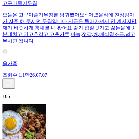
고구마줄기무침
오늘은 고구마줄기무침를 담궈봤어요~ 어렸을적에 친정엄마
가 자주 해 주시던 무침입니다 지금은 돌아가셔서 안 계시지만
제가 비슷하게 훙내를 내 봤어요 줄기 껍질벗기고 끓는물에 3
분데치고 건고추갈고 고춧가루,마늘,젓갈,깨,매실청조금.넘고
무치면 됩니다
울가족
조회수
1.1만
26.07.07
105