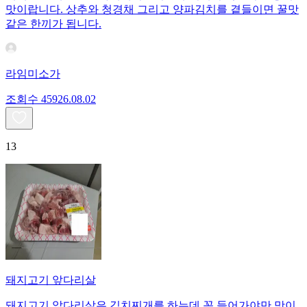
맛이랍니다. 상추와 청경채 그리고 양파김치를 곁들이면 꿀맛
같은 한끼가 됩니다.
라임미소가
조회수
459
26.08.02
13
돼지고기 앞다리살
돼지고기 앞다리살은 김치찌개를 하는데 꼭 들어가야만 맛이