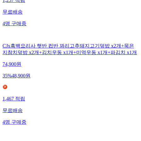
1,257
적립
무료배송
4
명
구매중
CJx흑백요리사 햇반 컵반 꽈리고추돼지고기덮밥 x2개+묵은
지참치덮밥 x2개+김치우동 x1개+미역우동 x1개+파김치 x1개
74,900
원
35
%
48,900
원
1,467
적립
무료배송
4
명
구매중