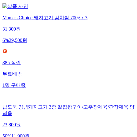
Mama's Choice 돼지고기 김치찜 700g x 3
31,300
원
6
%
29,500
원
885
적립
무료배송
1
명
구매중
밥도둑 양념돼지고기 3종 칼집왕구이/고추장제육/간장제육 양
념육
23,800
원
50
%
11,900
원