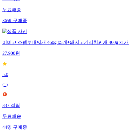
무료배송
36
명
구매중
비비고 스팸부대찌개 460g x5개+돼지고기김치찌개 460g x1개
27,900
원
5.0
(
1
)
837
적립
무료배송
44
명
구매중