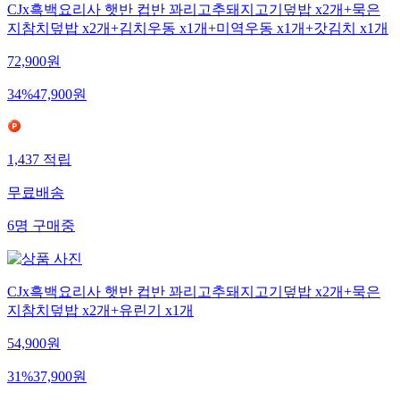
CJx흑백요리사 햇반 컵반 꽈리고추돼지고기덮밥 x2개+묵은
지참치덮밥 x2개+김치우동 x1개+미역우동 x1개+갓김치 x1개
72,900
원
34
%
47,900
원
1,437
적립
무료배송
6
명
구매중
CJx흑백요리사 햇반 컵반 꽈리고추돼지고기덮밥 x2개+묵은
지참치덮밥 x2개+유린기 x1개
54,900
원
31
%
37,900
원