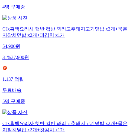
4
명
구매중
CJx흑백요리사 햇반 컵반 꽈리고추돼지고기덮밥 x2개+묵은
지참치덮밥 x2개+파김치 x1개
54,900
원
31
%
37,900
원
1,137
적립
무료배송
5
명
구매중
CJx흑백요리사 햇반 컵반 꽈리고추돼지고기덮밥 x2개+묵은
지참치덮밥 x2개+갓김치 x1개