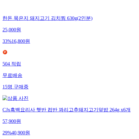
한돈 묵은지 돼지고기 김치찜 630g(2인분)
25,000
원
33
%
16,800
원
504
적립
무료배송
15
명
구매중
CJx흑백요리사 햇반 컵반 꽈리고추돼지고기덮밥 264g x6개
57,900
원
29
%
40,900
원