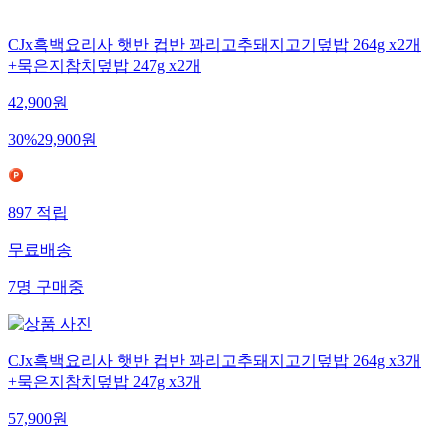
CJx흑백요리사 햇반 컵반 꽈리고추돼지고기덮밥 264g x2개
+묵은지참치덮밥 247g x2개
42,900
원
30
%
29,900
원
897
적립
무료배송
7
명
구매중
CJx흑백요리사 햇반 컵반 꽈리고추돼지고기덮밥 264g x3개
+묵은지참치덮밥 247g x3개
57,900
원