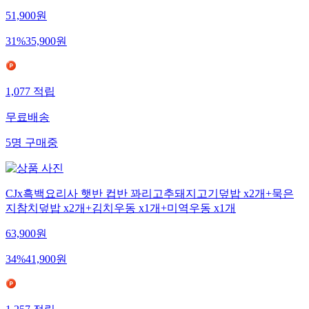
51,900
원
31
%
35,900
원
1,077
적립
무료배송
5
명
구매중
CJx흑백요리사 햇반 컵반 꽈리고추돼지고기덮밥 x2개+묵은
지참치덮밥 x2개+김치우동 x1개+미역우동 x1개
63,900
원
34
%
41,900
원