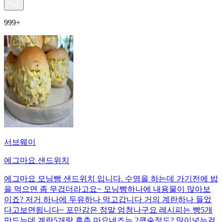
999+
서브웨이
에그마요 샌드위치
에그마요 모닝빵 샌드위치 입니다. 수영을 하는데 가기전에 밥
을 먹으면 좀 무겁더라고요~ 모닝빵하나에 내용물이 많아보
이죠? 저거 하나에 두유하나 먹고갑니다 거의 계란하나 들었
다고보면됩니다~ 포만감은 정말 엄청나구요 레시피는 빵5개
만드는데 계란5개랑 후추 마요네즈는 2큰술정도? 많이넣는걸