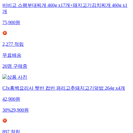
비비고 스팸부대찌개 460g x17개+돼지고기김치찌개 460g x1
개
75,900
원
2,277
적립
무료배송
26
명
구매중
CJx흑백요리사 햇반 컵반 꽈리고추돼지고기덮밥 264g x4개
42,900
원
30
%
29,900
원
897
적립