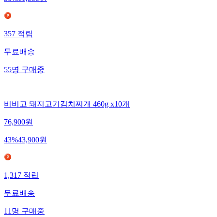
357
적립
무료배송
55
명
구매중
비비고 돼지고기김치찌개 460g x10개
76,900
원
43
%
43,900
원
1,317
적립
무료배송
11
명
구매중