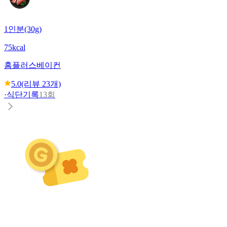
1인분(30g)
75kcal
홈플러스
베이컨
5.0
(리뷰
23
개)
·
식단기록
13회