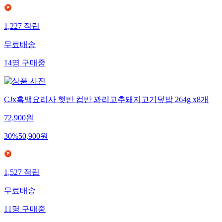
1,227
적립
무료배송
14
명
구매중
CJx흑백요리사 햇반 컵반 꽈리고추돼지고기덮밥 264g x8개
72,900
원
30
%
50,900
원
1,527
적립
무료배송
11
명
구매중