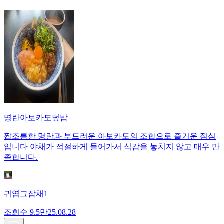
명란아보카도덮밥
짭조름한 명란과 부드러운 아보카도의 조합으로 즐거운 점심
입니다 야채가 적절하게 들어가서 식감을 놓치지 않고 매우 만
족합니다.
귀염그잡채1
조회수
9.5만
25.08.28