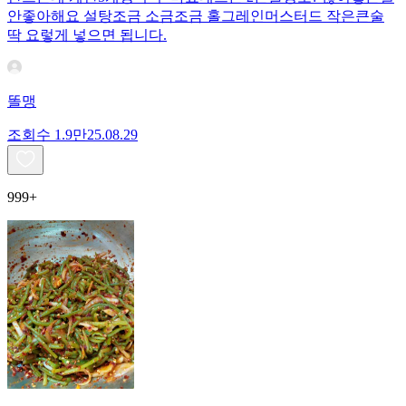
안좋아해요 설탕조금 소금조금 홀그레인머스터드 작은큰술
딱 요렇게 넣으면 됩니다.
똘맹
조회수
1.9만
25.08.29
999+