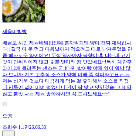
제육비빔밥
배달로 시킨 제육비빔밥인데 혼자먹기엔 양이 진짜 대박입니
다;; 결국 다 못 먹고 다음날까지 먹으려고 따로 남겨두었을 만
큼 혜자로운 양이에요! 뚜껑 열자마자 불향이 훅 나는데 고기
맛이 인위적이지 않고 숯불 맛이라 참 맛있네요~!특히 계란후
라이 2개 올려주는 센스는 굳!! ​다만 밥이랑 야채 양이 워낙 많
다 보니까 기본 고추장 소스가 양에 비해 좀 적더라고요ㅠ.ㅠ
저는 싱거운 것보다 매콤하게 먹는 걸 좋아해서 소스를 직접
더 만들어 넣어 비벼 먹었더니 간이 딱 맞고 맛있었습니다! 양
많고 불맛 나는 제육 좋아하시면 꼭 드셔보세요~^^
으앵
조회수
1.1만
26.06.30