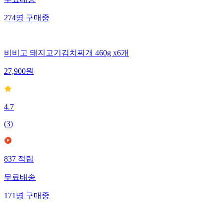
무료배송
274
명
구매중
비비고 돼지고기김치찌개 460g x6개
27,900
원
4.7
(
3
)
837
적립
무료배송
171
명
구매중