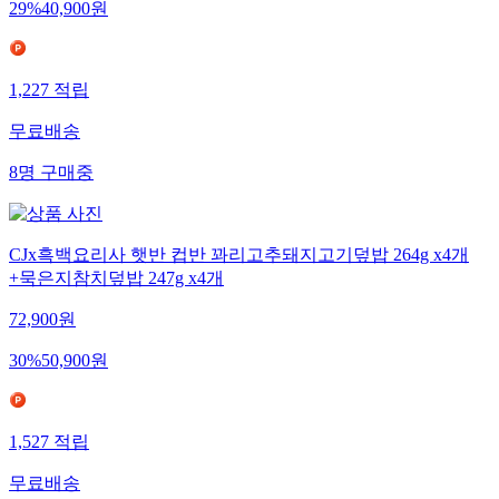
29
%
40,900
원
1,227
적립
무료배송
8
명
구매중
CJx흑백요리사 햇반 컵반 꽈리고추돼지고기덮밥 264g x4개
+묵은지참치덮밥 247g x4개
72,900
원
30
%
50,900
원
1,527
적립
무료배송