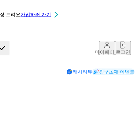
0장
드려요
가입하러 가기
마이페이지
로그인
캐시리뷰
친구초대 이벤트