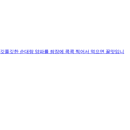
쫄깃쫄깃한 순대랑 양파를 쌈장에 콕콕 찍어서 먹으면 꿀맛입니