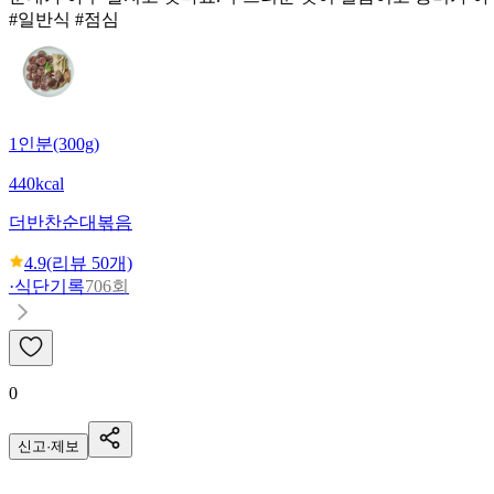
#일반식 #점심
1인분(300g)
440kcal
더반찬
순대볶음
4.9
(리뷰
50
개)
·
식단기록
706회
0
신고·제보