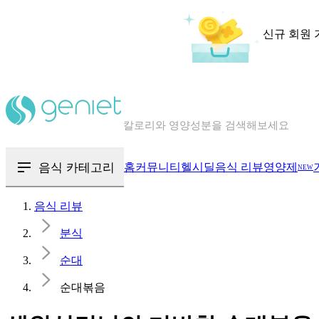
신규 회원 
칼로리와 영양성분을 검색해보세요
혈당 · 다이어트 음식 검색해보세요
음식 · 영양제 리뷰를 찾아보세요
음식 카테고리
홈
커뮤니티
헬시딜
음식 리뷰
영양제
NEW
음식 리뷰
분식
순대
순대볶음