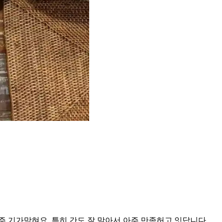
주 기가막혀요. 특히 간도 잘 맞아서 아주 만족허고 잇답니다