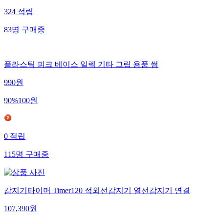
324
적립
83
명
구매중
플라스틱 피크 베이스 일렉 기타 그립 용품 썸
990
원
90
%
100
원
0
적립
115
명
구매중
감지기타이머 Timer120 적외선감지기 열선감지기 연결
107,390
원