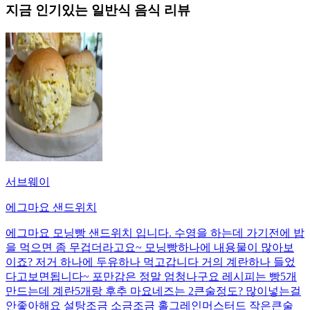
지금 인기있는
일반식
음식 리뷰
서브웨이
에그마요 샌드위치
에그마요 모닝빵 샌드위치 입니다. 수영을 하는데 가기전에 밥
을 먹으면 좀 무겁더라고요~ 모닝빵하나에 내용물이 많아보
이죠? 저거 하나에 두유하나 먹고갑니다 거의 계란하나 들었
다고보면됩니다~ 포만감은 정말 엄청나구요 레시피는 빵5개
만드는데 계란5개랑 후추 마요네즈는 2큰술정도? 많이넣는걸
안좋아해요 설탕조금 소금조금 홀그레인머스터드 작은큰술