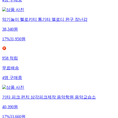
4
명
구매중
악기놀이 헬로키티 통기타 멜로디 완구 장난감
38,340
원
17
%
31,950
원
958
적립
무료배송
4
명
구매중
기타 피크 펀치 삼각피크제작 음악학원 음악교습소
40,390
원