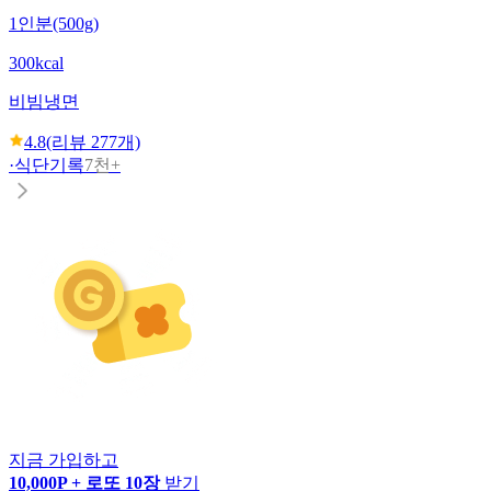
1인분(500g)
300kcal
비빔냉면
4.8
(리뷰
277
개)
·
식단기록
7천+
지금 가입하고
10,000P + 로또 10장
받기