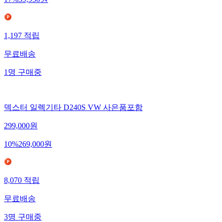
17
%
39,930
원
1,197
적립
무료배송
1
명
구매중
덱스터 일렉기타 D240S VW 사은품포함
299,000
원
10
%
269,000
원
8,070
적립
무료배송
3
명
구매중