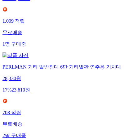
17
%
33,660
원
1,009
적립
무료배송
1
명
구매중
PERLMAN 기타 발받침대 6단 기타발판 연주용 거치대
28,330
원
17
%
23,610
원
708
적립
무료배송
2
명
구매중