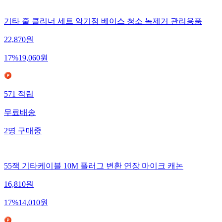
기타 줄 클리너 세트 악기점 베이스 청소 녹제거 관리용품
22,870
원
17
%
19,060
원
571
적립
무료배송
2
명
구매중
55잭 기타케이블 10M 플러그 변환 연장 마이크 캐논
16,810
원
17
%
14,010
원