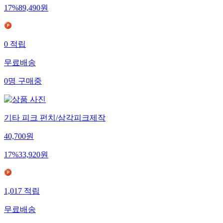
17
%
89,490
원
0
적립
무료배송
0
명
구매중
기타 피크 펀치/삼각피크제작
40,700
원
17
%
33,920
원
1,017
적립
무료배송