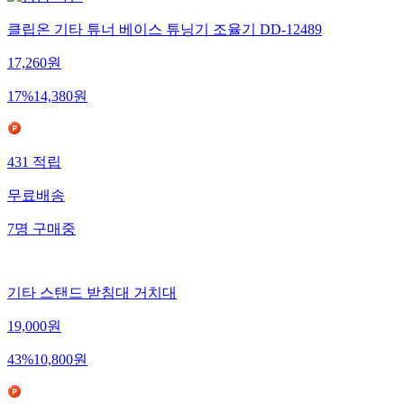
클립온 기타 튜너 베이스 튜닝기 조율기 DD-12489
17,260
원
17
%
14,380
원
431
적립
무료배송
7
명
구매중
기타 스탠드 받침대 거치대
19,000
원
43
%
10,800
원