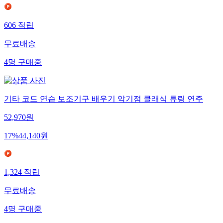
606
적립
무료배송
4
명
구매중
기타 코드 연습 보조기구 배우기 악기점 클래식 튜링 연주
52,970
원
17
%
44,140
원
1,324
적립
무료배송
4
명
구매중