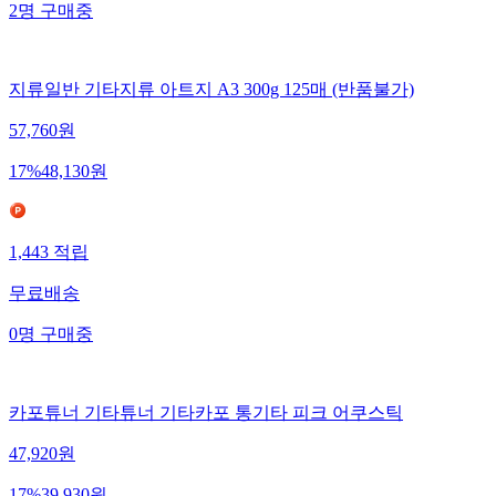
2
명
구매중
지류일반 기타지류 아트지 A3 300g 125매 (반품불가)
57,760
원
17
%
48,130
원
1,443
적립
무료배송
0
명
구매중
카포튜너 기타튜너 기타카포 통기타 피크 어쿠스틱
47,920
원