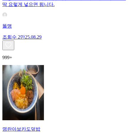
딱 요렇게 넣으면 됩니다.
똘맹
조회수
2만
25.08.29
999+
명란아보카도덮밥