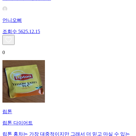
언니오삐
조회수
56
25.12.15
0
립톤
립톤 다이어트
립톤 홍차는 가장 대중적이지만 그래서 더 믿고 마실 수 있는