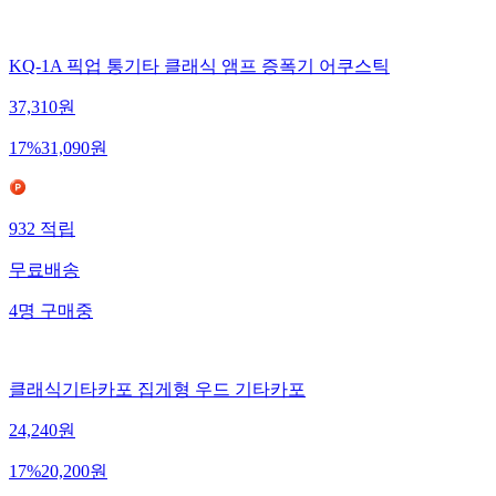
KQ-1A 픽업 통기타 클래식 앰프 증폭기 어쿠스틱
37,310
원
17
%
31,090
원
932
적립
무료배송
4
명
구매중
클래식기타카포 집게형 우드 기타카포
24,240
원
17
%
20,200
원