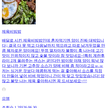
제육비빔밥
배달로 시킨 제육비빔밥인데 혼자먹기엔 양이 진짜 대박입니
다;; 결국 다 못 먹고 다음날까지 먹으려고 따로 남겨두었을 만
큼 혜자로운 양이에요! 뚜껑 열자마자 불향이 훅 나는데 고기
맛이 인위적이지 않고 숯불 맛이라 참 맛있네요~!특히 계란후
라이 2개 올려주는 센스는 굳!! ​다만 밥이랑 야채 양이 워낙 많
다 보니까 기본 고추장 소스가 양에 비해 좀 적더라고요ㅠ.ㅠ
저는 싱거운 것보다 매콤하게 먹는 걸 좋아해서 소스를 직접
더 만들어 넣어 비벼 먹었더니 간이 딱 맞고 맛있었습니다! 양
많고 불맛 나는 제육 좋아하시면 꼭 드셔보세요~^^
으앵
조회수
1.2만
26.06.30