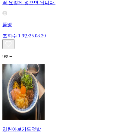
딱 요렇게 넣으면 됩니다.
똘맹
조회수
1.9만
25.08.29
999+
명란아보카도덮밥