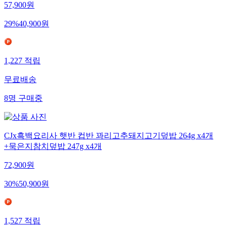
57,900
원
29
%
40,900
원
1,227
적립
무료배송
8
명
구매중
CJx흑백요리사 햇반 컵반 꽈리고추돼지고기덮밥 264g x4개
+묵은지참치덮밥 247g x4개
72,900
원
30
%
50,900
원
1,527
적립