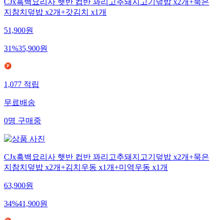
CJx흑백요리사 햇반 컵반 꽈리고추돼지고기덮밥 x2개+묵은
지참치덮밥 x2개+갓김치 x1개
51,900
원
31
%
35,900
원
1,077
적립
무료배송
0
명
구매중
CJx흑백요리사 햇반 컵반 꽈리고추돼지고기덮밥 x2개+묵은
지참치덮밥 x2개+김치우동 x1개+미역우동 x1개
63,900
원
34
%
41,900
원