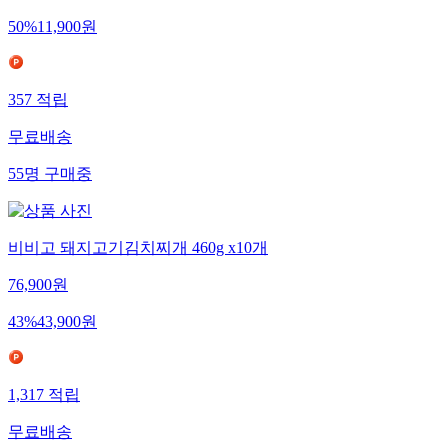
50
%
11,900
원
357
적립
무료배송
55
명
구매중
비비고 돼지고기김치찌개 460g x10개
76,900
원
43
%
43,900
원
1,317
적립
무료배송