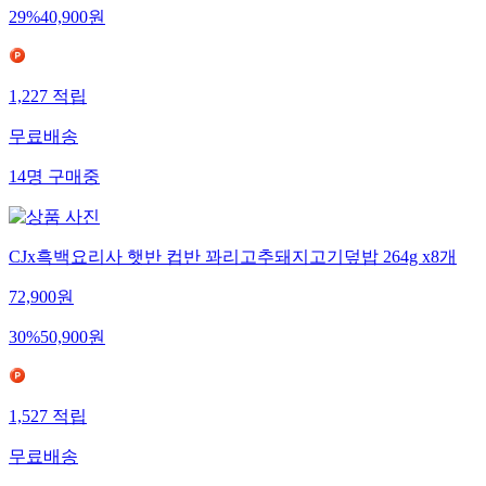
29
%
40,900
원
1,227
적립
무료배송
14
명
구매중
CJx흑백요리사 햇반 컵반 꽈리고추돼지고기덮밥 264g x8개
72,900
원
30
%
50,900
원
1,527
적립
무료배송