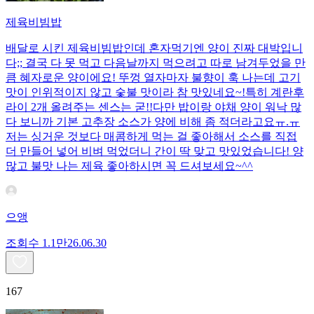
제육비빔밥
배달로 시킨 제육비빔밥인데 혼자먹기엔 양이 진짜 대박입니
다;; 결국 다 못 먹고 다음날까지 먹으려고 따로 남겨두었을 만
큼 혜자로운 양이에요! 뚜껑 열자마자 불향이 훅 나는데 고기
맛이 인위적이지 않고 숯불 맛이라 참 맛있네요~!특히 계란후
라이 2개 올려주는 센스는 굳!! ​다만 밥이랑 야채 양이 워낙 많
다 보니까 기본 고추장 소스가 양에 비해 좀 적더라고요ㅠ.ㅠ
저는 싱거운 것보다 매콤하게 먹는 걸 좋아해서 소스를 직접
더 만들어 넣어 비벼 먹었더니 간이 딱 맞고 맛있었습니다! 양
많고 불맛 나는 제육 좋아하시면 꼭 드셔보세요~^^
으앵
조회수
1.1만
26.06.30
167