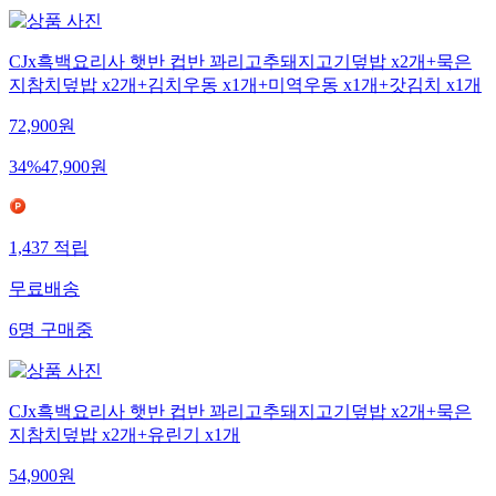
CJx흑백요리사 햇반 컵반 꽈리고추돼지고기덮밥 x2개+묵은
지참치덮밥 x2개+김치우동 x1개+미역우동 x1개+갓김치 x1개
72,900
원
34
%
47,900
원
1,437
적립
무료배송
6
명
구매중
CJx흑백요리사 햇반 컵반 꽈리고추돼지고기덮밥 x2개+묵은
지참치덮밥 x2개+유린기 x1개
54,900
원