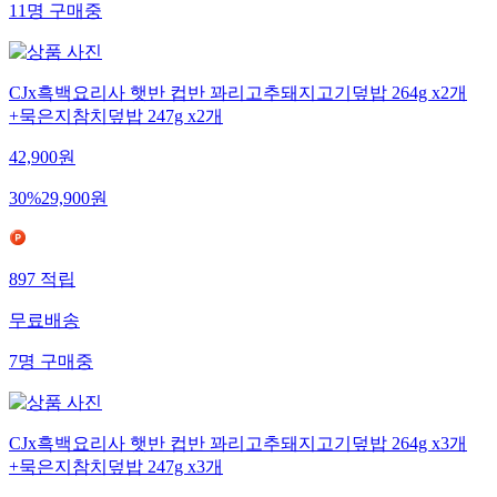
11
명
구매중
CJx흑백요리사 햇반 컵반 꽈리고추돼지고기덮밥 264g x2개
+묵은지참치덮밥 247g x2개
42,900
원
30
%
29,900
원
897
적립
무료배송
7
명
구매중
CJx흑백요리사 햇반 컵반 꽈리고추돼지고기덮밥 264g x3개
+묵은지참치덮밥 247g x3개