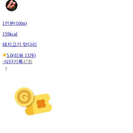
1인분(100g)
159kcal
돼지고기 앞다리
5.0
(리뷰
13
개)
·
식단기록
47회