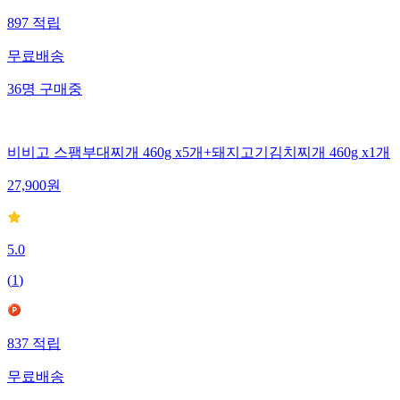
897
적립
무료배송
36
명
구매중
비비고 스팸부대찌개 460g x5개+돼지고기김치찌개 460g x1개
27,900
원
5.0
(
1
)
837
적립
무료배송