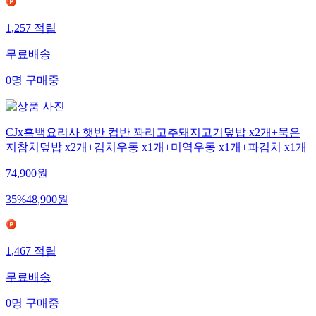
1,257
적립
무료배송
0
명
구매중
CJx흑백요리사 햇반 컵반 꽈리고추돼지고기덮밥 x2개+묵은
지참치덮밥 x2개+김치우동 x1개+미역우동 x1개+파김치 x1개
74,900
원
35
%
48,900
원
1,467
적립
무료배송
0
명
구매중