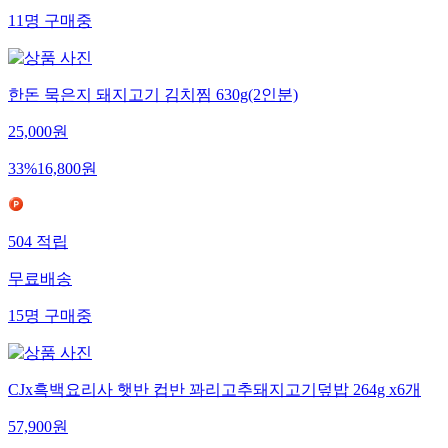
11
명
구매중
한돈 묵은지 돼지고기 김치찜 630g(2인분)
25,000
원
33
%
16,800
원
504
적립
무료배송
15
명
구매중
CJx흑백요리사 햇반 컵반 꽈리고추돼지고기덮밥 264g x6개
57,900
원