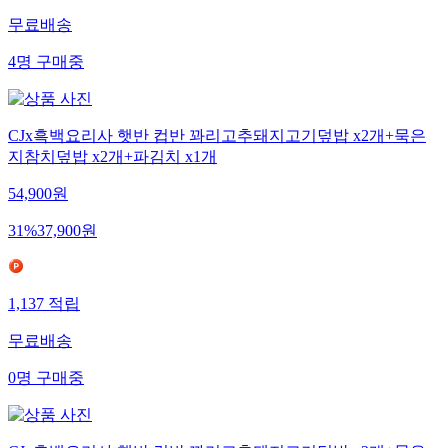
무료배송
4
명
구매중
CJx흑백요리사 햇반 컵반 꽈리고추돼지고기덮밥 x2개+묵은
지참치덮밥 x2개+파김치 x1개
54,900
원
31
%
37,900
원
1,137
적립
무료배송
0
명
구매중