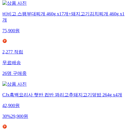
비비고 스팸부대찌개 460g x17개+돼지고기김치찌개 460g x1
개
75,900
원
2,277
적립
무료배송
26
명
구매중
CJx흑백요리사 햇반 컵반 꽈리고추돼지고기덮밥 264g x4개
42,900
원
30
%
29,900
원