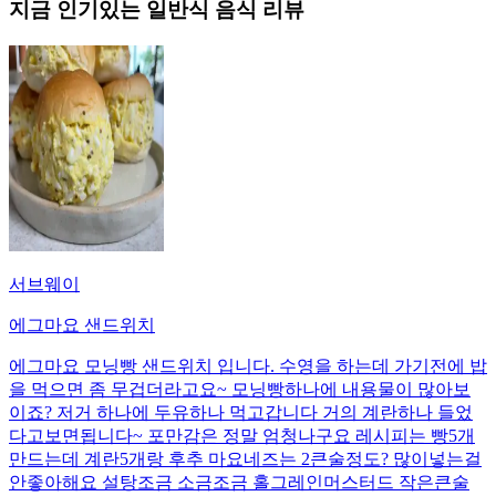
지금 인기있는
일반식
음식 리뷰
서브웨이
에그마요 샌드위치
에그마요 모닝빵 샌드위치 입니다. 수영을 하는데 가기전에 밥
을 먹으면 좀 무겁더라고요~ 모닝빵하나에 내용물이 많아보
이죠? 저거 하나에 두유하나 먹고갑니다 거의 계란하나 들었
다고보면됩니다~ 포만감은 정말 엄청나구요 레시피는 빵5개
만드는데 계란5개랑 후추 마요네즈는 2큰술정도? 많이넣는걸
안좋아해요 설탕조금 소금조금 홀그레인머스터드 작은큰술