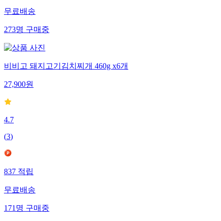
무료배송
273
명
구매중
비비고 돼지고기김치찌개 460g x6개
27,900
원
4.7
(
3
)
837
적립
무료배송
171
명
구매중