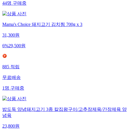
44
명
구매중
Mama's Choice 돼지고기 김치찜 700g x 3
31,300
원
6
%
29,500
원
885
적립
무료배송
1
명
구매중
밥도둑 양념돼지고기 3종 칼집왕구이/고추장제육/간장제육 양
념육
23,800
원