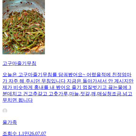
고구마줄기무침
오늘은 고구마줄기무침를 담궈봤어요~ 어렸을적에 친정엄마
가 자주 해 주시던 무침입니다 지금은 돌아가셔서 안 계시지만
제가 비슷하게 훙내를 내 봤어요 줄기 껍질벗기고 끓는물에 3
분데치고 건고추갈고 고춧가루,마늘,젓갈,깨,매실청조금.넘고
무치면 됩니다
울가족
조회수
1.1만
26.07.07