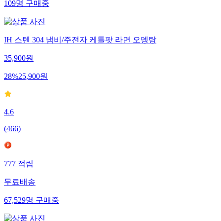
109
명
구매중
IH 스텐 304 냄비/주전자 케틀팟 라면 오뎅탕
35,900
원
28
%
25,900
원
4.6
(
466
)
777
적립
무료배송
67,529
명
구매중