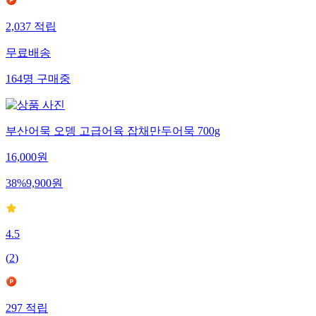
2,037
적립
무료배송
164
명
구매중
부산어묵 오뎅 고급어육 잡채만두어묵 700g
16,000
원
38
%
9,900
원
4.5
(
2
)
297
적립