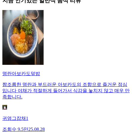
지금 인기있는
일반식
음식 리뷰
명란아보카도덮밥
짭조름한 명란과 부드러운 아보카도의 조합으로 즐거운 점심
입니다 야채가 적절하게 들어가서 식감을 놓치지 않고 매우 만
족합니다.
귀염그잡채1
조회수
9.5만
25.08.28