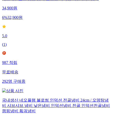
34,900
원
6
%
32,900
원
5.0
(
1
)
987
적립
무료배송
292
명
구매중
국내생산 네오플램 블로썸 인덕션 전골냄비 24cm / 오뎅탕냄
비 샤브샤브 냄비 낮은냄비 인덕션냄비 전골 인덕션전골냄비
캠핑냄비 훠궈냄비