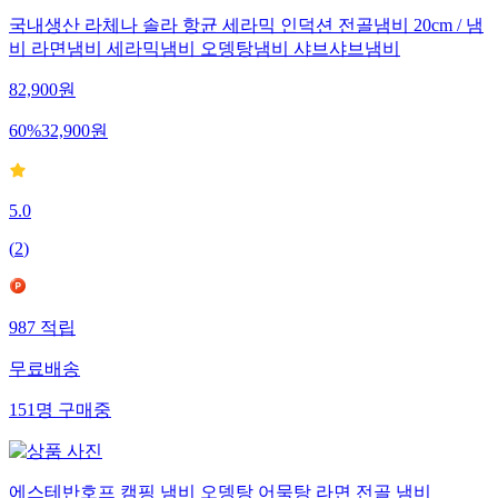
국내생산 라체나 솔라 항균 세라믹 인덕션 전골냄비 20cm / 냄
비 라면냄비 세라믹냄비 오뎅탕냄비 샤브샤브냄비
82,900
원
60
%
32,900
원
5.0
(
2
)
987
적립
무료배송
151
명
구매중
에스테반호프 캠핑 냄비 오뎅탕 어묵탕 라면 전골 냄비