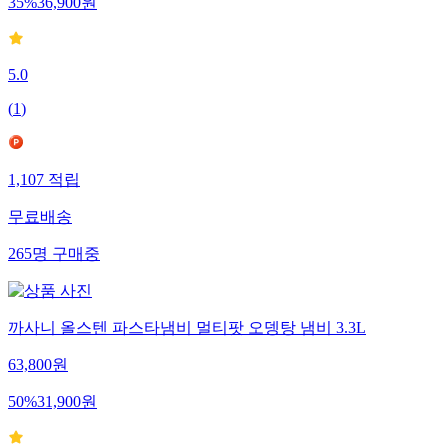
35
%
36,900
원
5.0
(
1
)
1,107
적립
무료배송
265
명
구매중
까사니 올스텐 파스타냄비 멀티팟 오뎅탕 냄비 3.3L
63,800
원
50
%
31,900
원