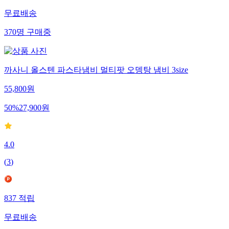
무료배송
370
명
구매중
까사니 올스텐 파스타냄비 멀티팟 오뎅탕 냄비 3size
55,800
원
50
%
27,900
원
4.0
(
3
)
837
적립
무료배송