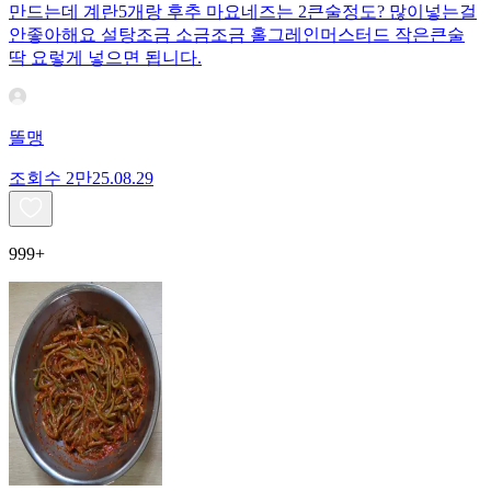
만드는데 계란5개랑 후추 마요네즈는 2큰술정도? 많이넣는걸
안좋아해요 설탕조금 소금조금 홀그레인머스터드 작은큰술
딱 요렇게 넣으면 됩니다.
똘맹
조회수
2만
25.08.29
999+