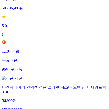
58
%
36,900
원
5.0
(
1
)
1,107
적립
무료배송
96
명
구매중
바겐슈타이거 인덕션 겸용 멀티팟 파스타 오뎅 냄비 채망포함
3.3L
56,900
원