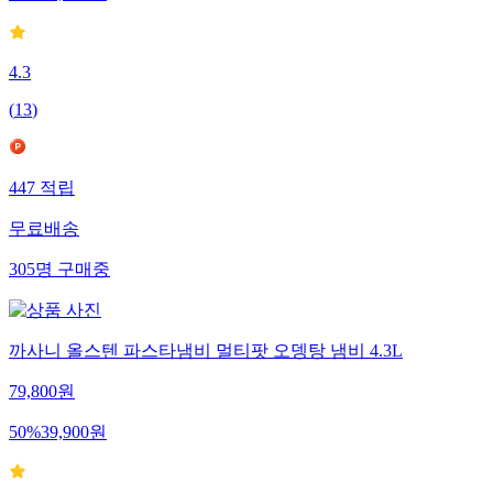
4.3
(
13
)
447
적립
무료배송
305
명
구매중
까사니 올스텐 파스타냄비 멀티팟 오뎅탕 냄비 4.3L
79,800
원
50
%
39,900
원