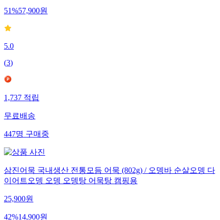
51
%
57,900
원
5.0
(
3
)
1,737
적립
무료배송
447
명
구매중
삼진어묵 국내생산 전통모듬 어묵 (802g) / 오뎅바 순살오뎅 다
이어트오뎅 오뎅 오뎅탕 어묵탕 캠핑용
25,900
원
42
%
14,900
원