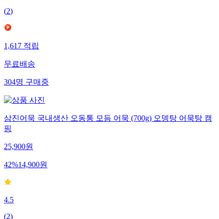
(
2
)
1,617
적립
무료배송
304
명
구매중
삼진어묵 국내생산 오동통 모듬 어묵 (700g) 오뎅탕 어묵탕 캠
핑
25,900
원
42
%
14,900
원
4.5
(
2
)