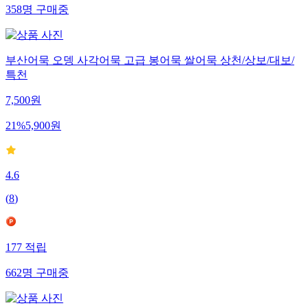
358
명
구매중
부산어묵 오뎅 사각어묵 고급 봉어묵 쌀어묵 상천/상보/대보/
특천
7,500
원
21
%
5,900
원
4.6
(
8
)
177
적립
662
명
구매중