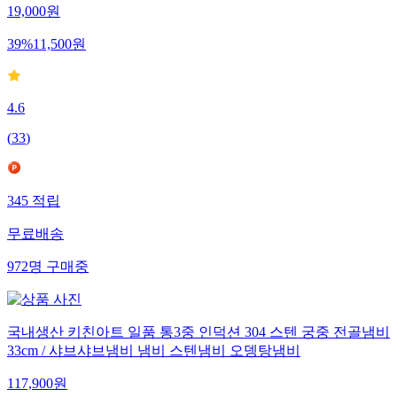
19,000
원
39
%
11,500
원
4.6
(
33
)
345
적립
무료배송
972
명
구매중
국내생산 키친아트 일품 통3중 인덕션 304 스텐 궁중 전골냄비
33cm / 샤브샤브냄비 냄비 스텐냄비 오뎅탕냄비
117,900
원