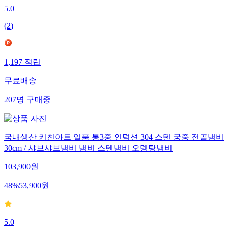
5.0
(
2
)
1,197
적립
무료배송
207
명
구매중
국내생산 키친아트 일품 통3중 인덕션 304 스텐 궁중 전골냄비
30cm / 샤브샤브냄비 냄비 스텐냄비 오뎅탕냄비
103,900
원
48
%
53,900
원
5.0