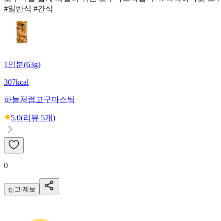
#일반식 #간식
1인분(63g)
307kcal
하늘처럼
고구마스틱
5.0
(리뷰
5
개)
0
신고·제보