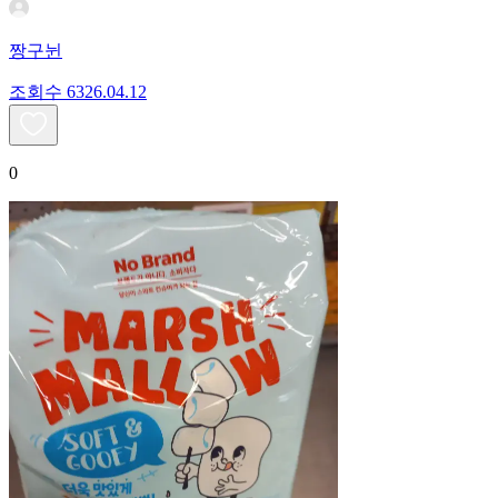
짱구뉜
조회수
63
26.04.12
0