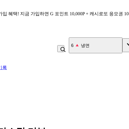
가입 혜택!
지금 가입하면
G 포인트 10,000P + 캐시로또 응모권 1
7
김치
기록