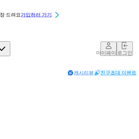
0장
드려요
가입하러 가기
마이페이지
로그인
캐시리뷰
친구초대 이벤트