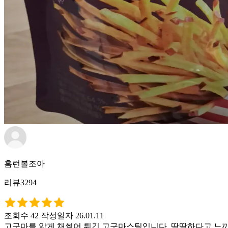
홈런볼조아
리뷰3294
조회수 42
작성일자 26.01.11
고구마를 앏게 채썰어 튀긴 고구마스틱입니다. 딱딱하다고 느끼