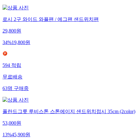
로시 2구 와이드 와플팬 / 에그팬 샌드위치팬
29,800
원
34
%
19,800
원
594
적립
무료배송
63
명
구매중
폴란드그릇 루비스톤 스톤에이지 샌드위치접시 35cm (2color)
53,000
원
13
%
45,900
원