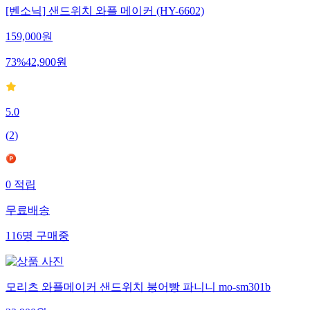
[벤소닉] 샌드위치 와플 메이커 (HY-6602)
159,000
원
73
%
42,900
원
5.0
(
2
)
0
적립
무료배송
116
명
구매중
모리츠 와플메이커 샌드위치 붕어빵 파니니 mo-sm301b