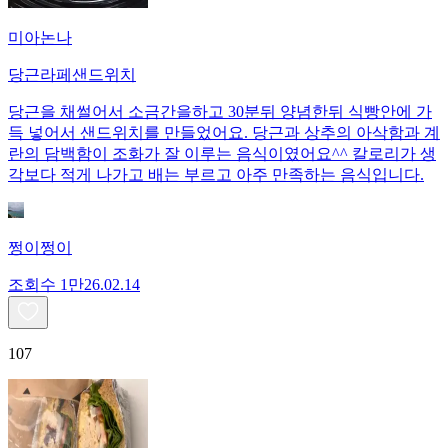
미아논나
당근라페샌드위치
당근을 채썰어서 소금간을하고 30분뒤 양념한뒤 식빵안에 가
득 넣어서 샌드위치를 만들었어요. 당근과 상추의 아삭함과 계
란의 담백함이 조화가 잘 이루는 음식이였어요^^ 칼로리가 생
각보다 적게 나가고 배는 부르고 아주 만족하는 음식입니다.
쩡이쩡이
조회수
1만
26.02.14
107