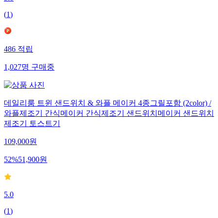
5.0
(
1
)
486
적립
1,027
명
구매중
데일리룸 트윈 샌드위치 & 와플 메이커 4종그릴포함 (2color) /
와플제조기 간식메이커 간식제조기 샌드위치메이커 샌드위치
제조기 토스트기
109,000
원
52
%
51,900
원
5.0
(
1
)