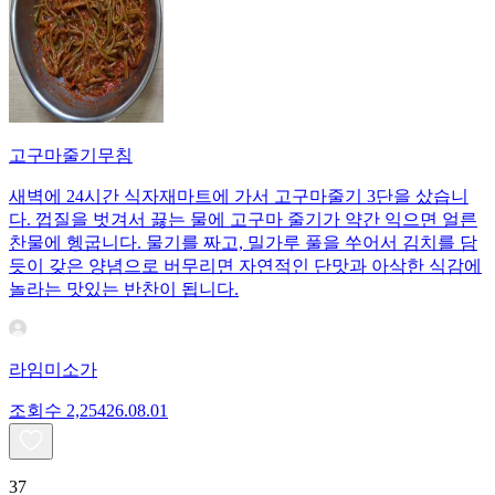
고구마줄기무침
새벽에 24시간 식자재마트에 가서 고구마줄기 3단을 샀습니
다. 껍질을 벗겨서 끓는 물에 고구마 줄기가 약간 익으면 얼른
찬물에 헹굽니다. 물기를 짜고, 밀가루 풀을 쑤어서 김치를 담
듯이 갖은 양념으로 버무리면 자연적인 단맛과 아삭한 식감에
놀라는 맛있는 반찬이 됩니다.
라임미소가
조회수
2,254
26.08.01
37