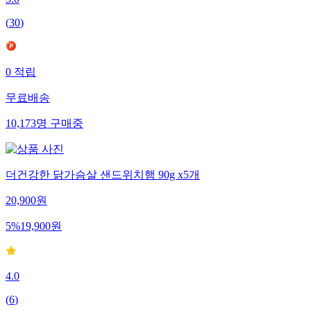
(
30
)
0
적립
무료배송
10,173
명
구매중
더건강한 닭가슴살 샌드위치햄 90g x5개
20,900
원
5
%
19,900
원
4.0
(
6
)