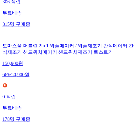
306
적립
무료배송
815
명
구매중
토마스풀 더블린 2in 1 와플메이커 / 와플제조기 간식메이커 간
식제조기 샌드위치메이커 샌드위치제조기 토스트기
150,900
원
66
%
50,900
원
0
적립
무료배송
178
명
구매중