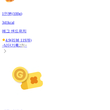
1인분(100g)
341kcal
에그 샌드위치
4.9
(리뷰
119
개)
·
식단기록
2천+