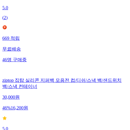
5.0
(
2
)
669
적립
무료배송
46
명
구매중
ziptop 집탑 실리콘 지퍼백 모음전 컵/디쉬/스낵 백/샌드위치
백/스낵 컨테이너
30,000
원
46
%
16,200
원