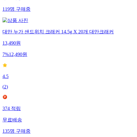
119
명
구매중
대만 누가 샌드위치 크래커 14.5g X 20개 대만크래커
13,490
원
7
%
12,490
원
4.5
(
2
)
374
적립
무료배송
135
명
구매중