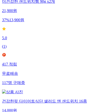
더건강한 샌드위치햄 90g x2개
21,900
원
37
%
13,900
원
5.0
(
1
)
417
적립
무료배송
117
명
구매중
건강한핏 다이어트식단 샐러드 앤 샌드위치 16종
14,000
원