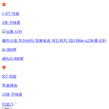
1,377
적립
2
명
구매중
밸런스밀 치아바타 잠봉뵈르 샌드위치 3입(390g) x2개(총 6개)
61,900
원
48
%
31,900
원
957
적립
무료배송
15
명
구매중
더보기