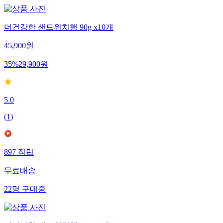
더건강한 샌드위치햄 90g x10개
45,900
원
35
%
29,900
원
5.0
(
1
)
897
적립
무료배송
22
명
구매중