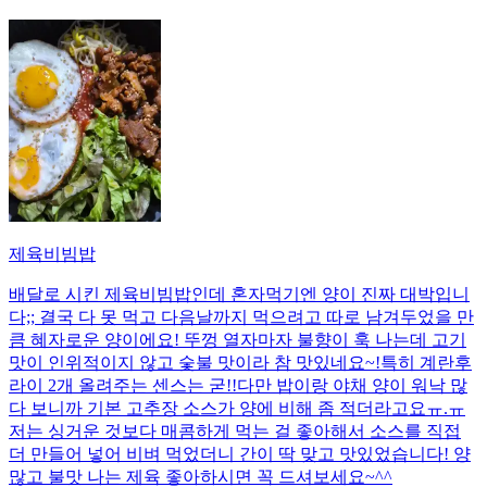
제육비빔밥
배달로 시킨 제육비빔밥인데 혼자먹기엔 양이 진짜 대박입니
다;; 결국 다 못 먹고 다음날까지 먹으려고 따로 남겨두었을 만
큼 혜자로운 양이에요! 뚜껑 열자마자 불향이 훅 나는데 고기
맛이 인위적이지 않고 숯불 맛이라 참 맛있네요~!특히 계란후
라이 2개 올려주는 센스는 굳!! ​다만 밥이랑 야채 양이 워낙 많
다 보니까 기본 고추장 소스가 양에 비해 좀 적더라고요ㅠ.ㅠ
저는 싱거운 것보다 매콤하게 먹는 걸 좋아해서 소스를 직접
더 만들어 넣어 비벼 먹었더니 간이 딱 맞고 맛있었습니다! 양
많고 불맛 나는 제육 좋아하시면 꼭 드셔보세요~^^