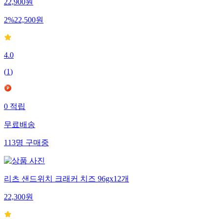
22,900
원
2
%
22,500
원
4.0
(
1
)
0
적립
무료배송
113
명
구매중
리츠 샌드위치 크래커 치즈 96gx12개
22,300
원