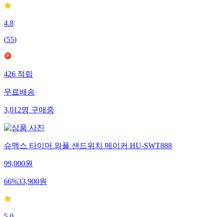
4.8
(
55
)
426
적립
무료배송
3,012
명
구매중
슈맥스 타이머 와플 샌드위치 메이커 HU-SWT888
99,000
원
66
%
33,900
원
5.0