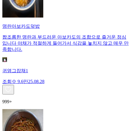
명란아보카도덮밥
짭조름한 명란과 부드러운 아보카도의 조합으로 즐거운 점심
입니다 야채가 적절하게 들어가서 식감을 놓치지 않고 매우 만
족합니다.
귀염그잡채1
조회수
9.6만
25.08.28
999+