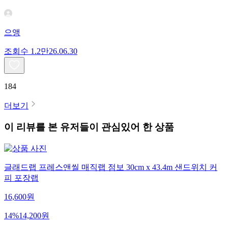
으앵
조회수
1.2만
26.06.30
184
더보기
이 리뷰를 본 유저들이 관심있어 한 상품
글래드랩 프레스앤씰 매직랩 점보 30cm x 43.4m 샌드위치 커
피 포장랩
16,600
원
14
%
14,200
원