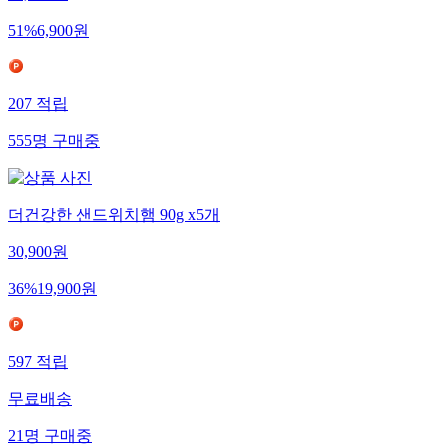
51
%
6,900
원
207
적립
555
명
구매중
더건강한 샌드위치햄 90g x5개
30,900
원
36
%
19,900
원
597
적립
무료배송
21
명
구매중