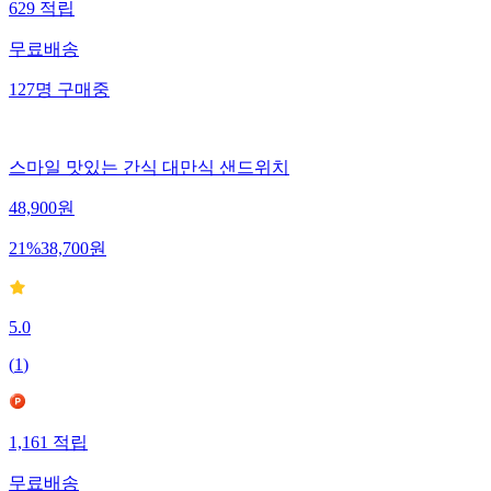
629
적립
무료배송
127
명
구매중
스마일 맛있는 간식 대만식 샌드위치
48,900
원
21
%
38,700
원
5.0
(
1
)
1,161
적립
무료배송