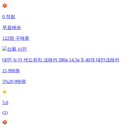
0
적립
무료배송
122
명
구매중
대만 누가 샌드위치 크래커 580g 14.5g X 40개 대만크래커
21,990
원
5
%
20,990
원
5.0
(
1
)