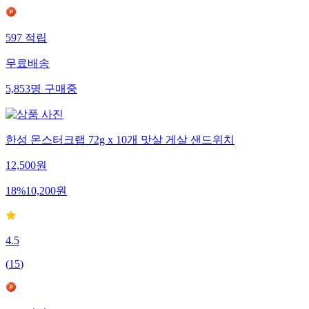
597
적립
무료배송
5,853
명
구매중
한성 몬스터크랩 72g x 10개 맛살 게살 샌드위치
12,500
원
18
%
10,200
원
4.5
(
15
)