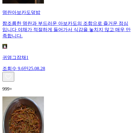
명란아보카도덮밥
짭조름한 명란과 부드러운 아보카도의 조합으로 즐거운 점심
입니다 야채가 적절하게 들어가서 식감을 놓치지 않고 매우 만
족합니다.
귀염그잡채1
조회수
9.6만
25.08.28
999+