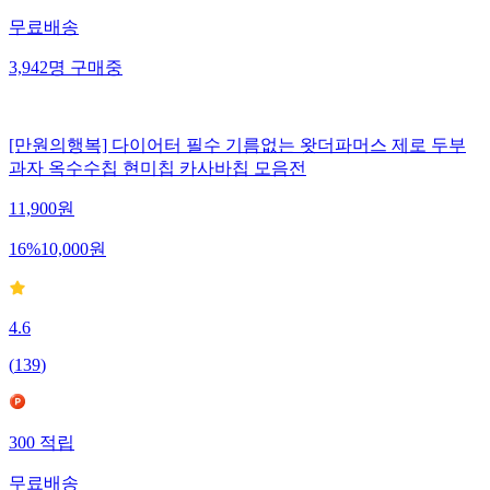
무료배송
3,942
명
구매중
[만원의행복] 다이어터 필수 기름없는 왓더파머스 제로 두부
과자 옥수수칩 현미칩 카사바칩 모음전
11,900
원
16
%
10,000
원
4.6
(
139
)
300
적립
무료배송