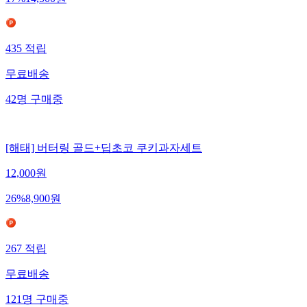
17
%
14,500
원
435
적립
무료배송
42
명
구매중
[해태] 버터링 골드+딥초코 쿠키과자세트
12,000
원
26
%
8,900
원
267
적립
무료배송
121
명
구매중