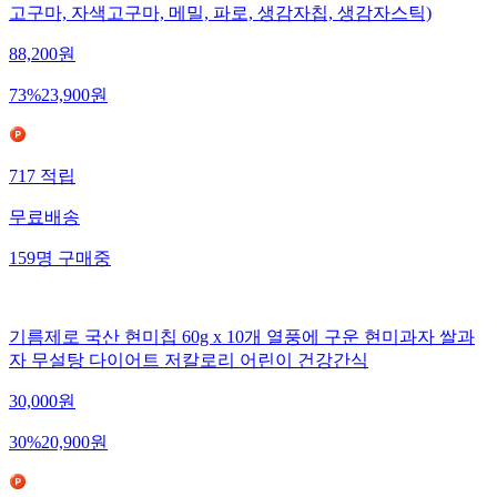
고구마, 자색고구마, 메밀, 파로, 생감자칩, 생감자스틱)
88,200
원
73
%
23,900
원
717
적립
무료배송
159
명
구매중
기름제로 국산 현미칩 60g x 10개 열풍에 구운 현미과자 쌀과
자 무설탕 다이어트 저칼로리 어린이 건강간식
30,000
원
30
%
20,900
원