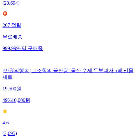
(
20,694
)
267
적립
무료배송
999,999+
명
구매중
[만원의행복] 고소함의 끝판왕! 국산 수제 두부과자 5팩 선물
세트
19,500
원
49
%
10,000
원
4.6
(
3,695
)