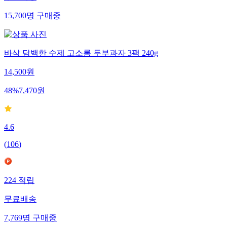
15,700
명
구매중
바삭 담백한 수제 고소롬 두부과자 3팩 240g
14,500
원
48
%
7,470
원
4.6
(
106
)
224
적립
무료배송
7,769
명
구매중