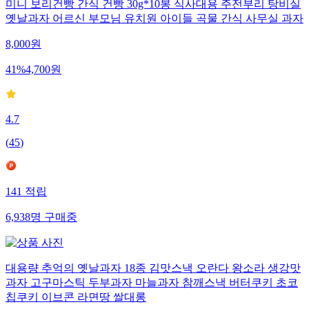
미니 보리건빵 간식 건빵 30g*10봉 식사대용 주전부리 탕비실
옛날과자 어르신 부모님 유치원 아이들 곡물 간식 사무실 과자
8,000
원
41
%
4,700
원
4.7
(
45
)
141
적립
6,938
명
구매중
대용량 추억의 옛날과자 18종 김맛스낵 오란다 왕소라 생강맛
과자 고구마스틱 두부과자 마늘과자 참깨스낵 버터쿠키 초코
칩쿠키 이브콘 라면땅 쌀대롱