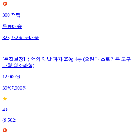
300
적립
무료배송
323,332
명
구매중
[품질보장] 추억의 옛날 과자 250g 4봉 (오란다 스토리콘 고구
마형 왕소라형)
12,900
원
39
%
7,900
원
4.8
(
9,582
)