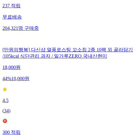
237
적립
무료배송
204,321
명
구매중
[만원의행복] 다신샵 열풍로스팅 꼬소칩 2종 10팩 외 골라담기
/105kcal 식단관리 과자 / 밀가루ZERO 국내산현미
18,000
원
44
%
10,000
원
4.5
(
34
)
300
적립