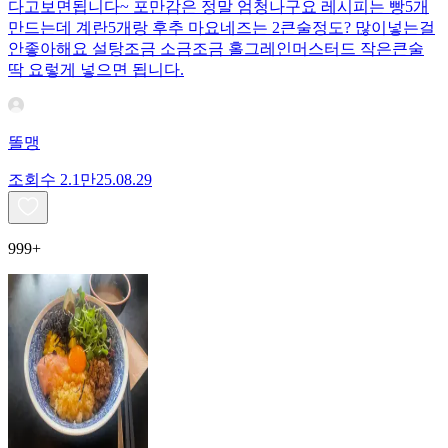
다고보면됩니다~ 포만감은 정말 엄청나구요 레시피는 빵5개
만드는데 계란5개랑 후추 마요네즈는 2큰술정도? 많이넣는걸
안좋아해요 설탕조금 소금조금 홀그레인머스터드 작은큰술
딱 요렇게 넣으면 됩니다.
똘맹
조회수
2.1만
25.08.29
999+