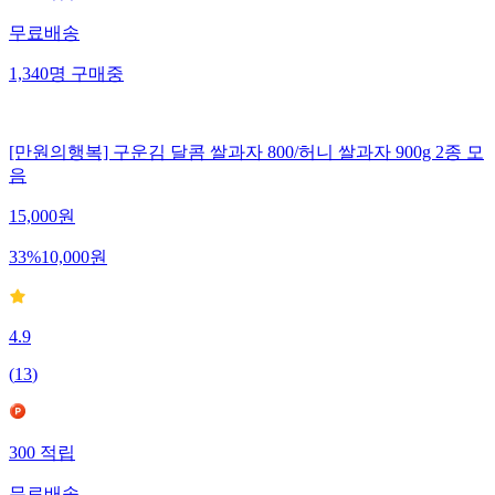
무료배송
1,340
명
구매중
[만원의행복] 구운김 달콤 쌀과자 800/허니 쌀과자 900g 2종 모
음
15,000
원
33
%
10,000
원
4.9
(
13
)
300
적립