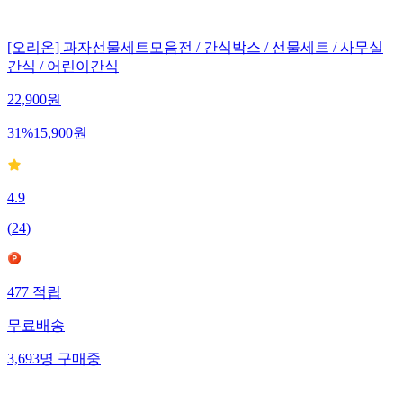
[오리온] 과자선물세트모음전 / 간식박스 / 선물세트 / 사무실
간식 / 어린이간식
22,900
원
31
%
15,900
원
4.9
(
24
)
477
적립
무료배송
3,693
명
구매중