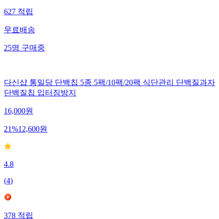
627
적립
무료배송
25
명
구매중
다신샵 통밀당 단백칩 5종 5팩/10팩/20팩 식단관리 단백질과자
단백질칩 입터짐방지
16,000
원
21
%
12,600
원
4.8
(
4
)
378
적립