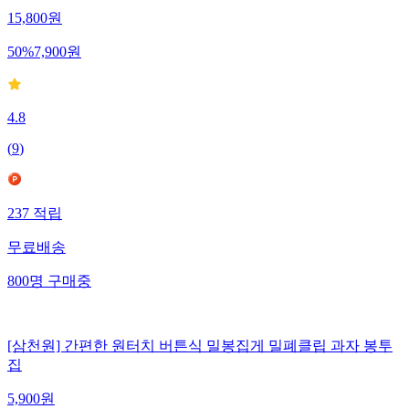
15,800
원
50
%
7,900
원
4.8
(
9
)
237
적립
무료배송
800
명
구매중
[삼천원] 간편한 원터치 버튼식 밀봉집게 밀폐클립 과자 봉투
집
5,900
원