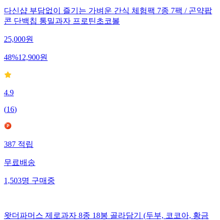
다신샵 부담없이 즐기는 가벼운 간식 체험팩 7종 7팩 / 곤약팝
콘 단백칩 통밀과자 프로틴초코볼
25,000
원
48
%
12,900
원
4.9
(
16
)
387
적립
무료배송
1,503
명
구매중
왓더파머스 제로과자 8종 18봉 골라담기 (두부, 코코아, 황금