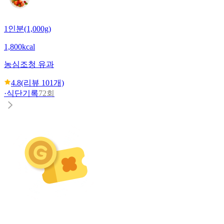
1인분(1,000g)
1,800kcal
농심
조청 유과
4.8
(리뷰
101
개)
·
식단기록
72회