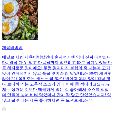
제육비빔밥
배달로 시킨 제육비빔밥인데 혼자먹기엔 양이 진짜 대박입니
다;; 결국 다 못 먹고 다음날까지 먹으려고 따로 남겨두었을 만
큼 혜자로운 양이에요! 뚜껑 열자마자 불향이 훅 나는데 고기
맛이 인위적이지 않고 숯불 맛이라 참 맛있네요~!특히 계란후
라이 2개 올려주는 센스는 굳!! ​다만 밥이랑 야채 양이 워낙 많
다 보니까 기본 고추장 소스가 양에 비해 좀 적더라고요ㅠ.ㅠ
저는 싱거운 것보다 매콤하게 먹는 걸 좋아해서 소스를 직접
더 만들어 넣어 비벼 먹었더니 간이 딱 맞고 맛있었습니다! 양
많고 불맛 나는 제육 좋아하시면 꼭 드셔보세요~^^