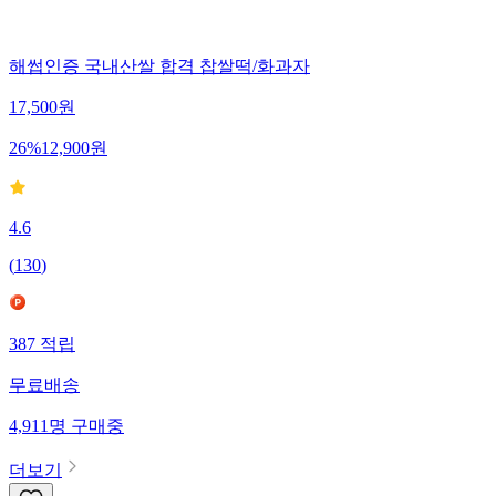
해썹인증 국내산쌀 합격 찹쌀떡/화과자
17,500
원
26
%
12,900
원
4.6
(
130
)
387
적립
무료배송
4,911
명
구매중
더보기