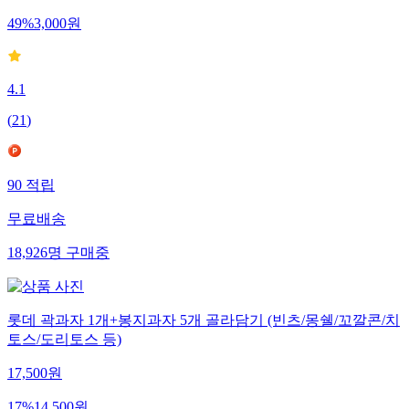
49
%
3,000
원
4.1
(
21
)
90
적립
무료배송
18,926
명
구매중
롯데 곽과자 1개+봉지과자 5개 골라담기 (빈츠/몽쉘/꼬깔콘/치
토스/도리토스 등)
17,500
원