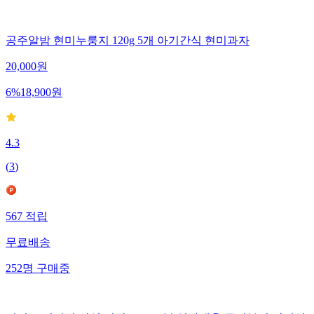
공주알밤 현미누룽지 120g 5개 아기간식 현미과자
20,000
원
6
%
18,900
원
4.3
(
3
)
567
적립
무료배송
252
명
구매중