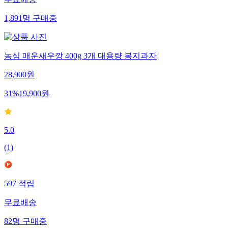
무료배송
1,891
명
구매중
농심 매운새우깡 400g 3개 대용량 봉지과자
28,900
원
31
%
19,900
원
5.0
(
1
)
597
적립
무료배송
82
명
구매중