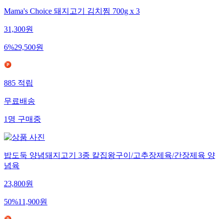
Mama's Choice 돼지고기 김치찜 700g x 3
31,300
원
6
%
29,500
원
885
적립
무료배송
1
명
구매중
밥도둑 양념돼지고기 3종 칼집왕구이/고추장제육/간장제육 양
념육
23,800
원
50
%
11,900
원