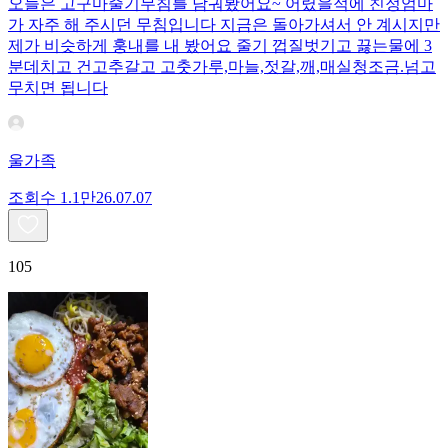
오늘은 고구마줄기무침를 담궈봤어요~ 어렸을적에 친정엄마
가 자주 해 주시던 무침입니다 지금은 돌아가셔서 안 계시지만
제가 비슷하게 훙내를 내 봤어요 줄기 껍질벗기고 끓는물에 3
분데치고 건고추갈고 고춧가루,마늘,젓갈,깨,매실청조금.넘고
무치면 됩니다
울가족
조회수
1.1만
26.07.07
105