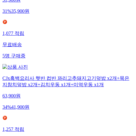
31
%
35,900
원
1,077
적립
무료배송
5
명
구매중
CJx흑백요리사 햇반 컵반 꽈리고추돼지고기덮밥 x2개+묵은
지참치덮밥 x2개+김치우동 x1개+미역우동 x1개
63,900
원
34
%
41,900
원
1,257
적립