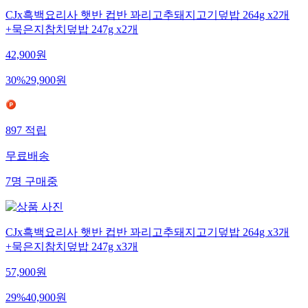
CJx흑백요리사 햇반 컵반 꽈리고추돼지고기덮밥 264g x2개
+묵은지참치덮밥 247g x2개
42,900
원
30
%
29,900
원
897
적립
무료배송
7
명
구매중
CJx흑백요리사 햇반 컵반 꽈리고추돼지고기덮밥 264g x3개
+묵은지참치덮밥 247g x3개
57,900
원
29
%
40,900
원