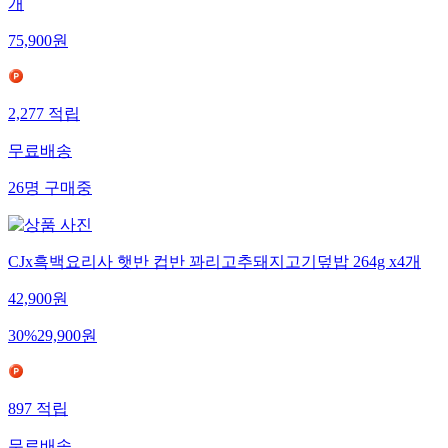
개
75,900
원
2,277
적립
무료배송
26
명
구매중
CJx흑백요리사 햇반 컵반 꽈리고추돼지고기덮밥 264g x4개
42,900
원
30
%
29,900
원
897
적립
무료배송