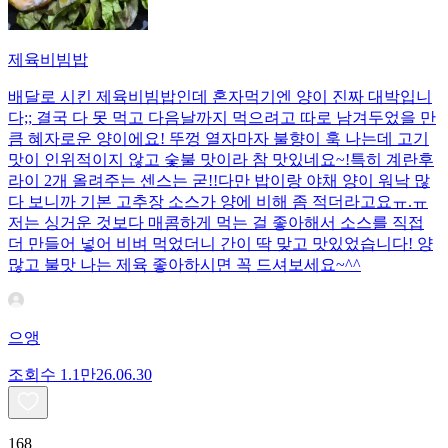
제육비빔밥
배달로 시킨 제육비빔밥인데 혼자먹기엔 양이 진짜 대박입니
다;; 결국 다 못 먹고 다음날까지 먹으려고 따로 남겨두었을 만
큼 혜자로운 양이에요! 뚜껑 열자마자 불향이 훅 나는데 고기
맛이 인위적이지 않고 숯불 맛이라 참 맛있네요~!특히 계란후
라이 2개 올려주는 센스는 굳!! ​다만 밥이랑 야채 양이 워낙 많
다 보니까 기본 고추장 소스가 양에 비해 좀 적더라고요ㅠ.ㅠ
저는 싱거운 것보다 매콤하게 먹는 걸 좋아해서 소스를 직접
더 만들어 넣어 비벼 먹었더니 간이 딱 맞고 맛있었습니다! 양
많고 불맛 나는 제육 좋아하시면 꼭 드셔보세요~^^
으앵
조회수
1.1만
26.06.30
168