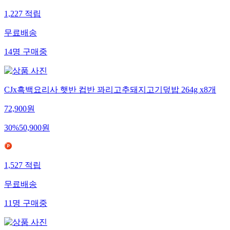
1,227
적립
무료배송
14
명
구매중
CJx흑백요리사 햇반 컵반 꽈리고추돼지고기덮밥 264g x8개
72,900
원
30
%
50,900
원
1,527
적립
무료배송
11
명
구매중