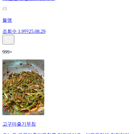
똘맹
조회수
1.9만
25.08.29
999+
고구마줄기무침