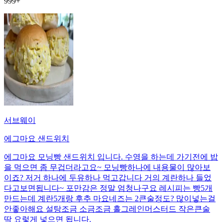
999+
서브웨이
에그마요 샌드위치
에그마요 모닝빵 샌드위치 입니다. 수영을 하는데 가기전에 밥
을 먹으면 좀 무겁더라고요~ 모닝빵하나에 내용물이 많아보
이죠? 저거 하나에 두유하나 먹고갑니다 거의 계란하나 들었
다고보면됩니다~ 포만감은 정말 엄청나구요 레시피는 빵5개
만드는데 계란5개랑 후추 마요네즈는 2큰술정도? 많이넣는걸
안좋아해요 설탕조금 소금조금 홀그레인머스터드 작은큰술
딱 요렇게 넣으면 됩니다.