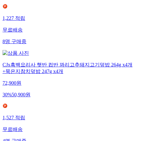
1,227
적립
무료배송
8
명
구매중
CJx흑백요리사 햇반 컵반 꽈리고추돼지고기덮밥 264g x4개
+묵은지참치덮밥 247g x4개
72,900
원
30
%
50,900
원
1,527
적립
무료배송
4
명
구매중