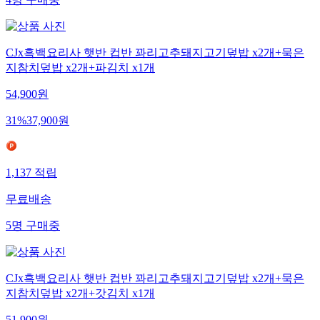
CJx흑백요리사 햇반 컵반 꽈리고추돼지고기덮밥 x2개+묵은
지참치덮밥 x2개+파김치 x1개
54,900
원
31
%
37,900
원
1,137
적립
무료배송
5
명
구매중
CJx흑백요리사 햇반 컵반 꽈리고추돼지고기덮밥 x2개+묵은
지참치덮밥 x2개+갓김치 x1개
51,900
원