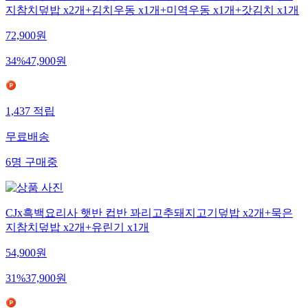
지참치덮밥 x2개+김치우동 x1개+미역우동 x1개+갓김치 x1개
72,900
원
34
%
47,900
원
1,437
적립
무료배송
6
명
구매중
CJx흑백요리사 햇반 컵반 꽈리고추돼지고기덮밥 x2개+묵은
지참치덮밥 x2개+유린기 x1개
54,900
원
31
%
37,900
원