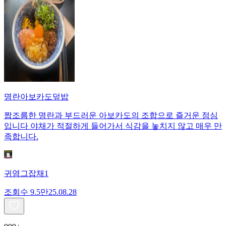
명란아보카도덮밥
짭조름한 명란과 부드러운 아보카도의 조합으로 즐거운 점심
입니다 야채가 적절하게 들어가서 식감을 놓치지 않고 매우 만
족합니다.
귀염그잡채1
조회수
9.5만
25.08.28