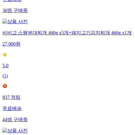
36
명
구매중
비비고 스팸부대찌개 460g x5개+돼지고기김치찌개 460g x1개
27,900
원
5.0
(
1
)
837
적립
무료배송
44
명
구매중