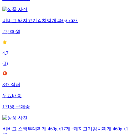
비비고 돼지고기김치찌개 460g x6개
27,900
원
4.7
(
3
)
837
적립
무료배송
171
명
구매중
비비고 스팸부대찌개 460g x17개+돼지고기김치찌개 460g x1