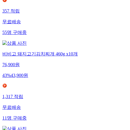
357
적립
무료배송
55
명
구매중
비비고 돼지고기김치찌개 460g x10개
76,900
원
43
%
43,900
원
1,317
적립
무료배송
11
명
구매중