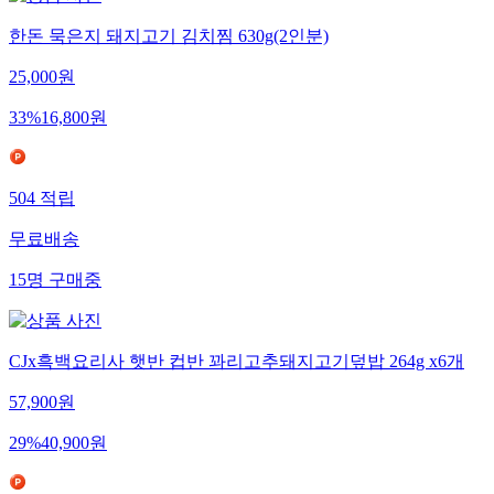
한돈 묵은지 돼지고기 김치찜 630g(2인분)
25,000
원
33
%
16,800
원
504
적립
무료배송
15
명
구매중
CJx흑백요리사 햇반 컵반 꽈리고추돼지고기덮밥 264g x6개
57,900
원
29
%
40,900
원