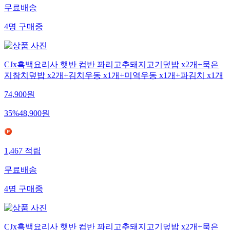
무료배송
4
명
구매중
CJx흑백요리사 햇반 컵반 꽈리고추돼지고기덮밥 x2개+묵은
지참치덮밥 x2개+김치우동 x1개+미역우동 x1개+파김치 x1개
74,900
원
35
%
48,900
원
1,467
적립
무료배송
4
명
구매중
CJx흑백요리사 햇반 컵반 꽈리고추돼지고기덮밥 x2개+묵은