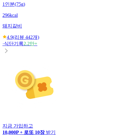
1인분(75g)
296kcal
돼지갈비
4.9
(리뷰
442
개)
·
식단기록
2.2만+
지금 가입하고
10,000P + 로또 10장
받기