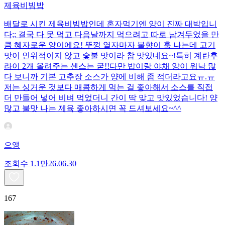
제육비빔밥
배달로 시킨 제육비빔밥인데 혼자먹기엔 양이 진짜 대박입니
다;; 결국 다 못 먹고 다음날까지 먹으려고 따로 남겨두었을 만
큼 혜자로운 양이에요! 뚜껑 열자마자 불향이 훅 나는데 고기
맛이 인위적이지 않고 숯불 맛이라 참 맛있네요~!특히 계란후
라이 2개 올려주는 센스는 굳!! ​다만 밥이랑 야채 양이 워낙 많
다 보니까 기본 고추장 소스가 양에 비해 좀 적더라고요ㅠ.ㅠ
저는 싱거운 것보다 매콤하게 먹는 걸 좋아해서 소스를 직접
더 만들어 넣어 비벼 먹었더니 간이 딱 맞고 맛있었습니다! 양
많고 불맛 나는 제육 좋아하시면 꼭 드셔보세요~^^
으앵
조회수
1.1만
26.06.30
167