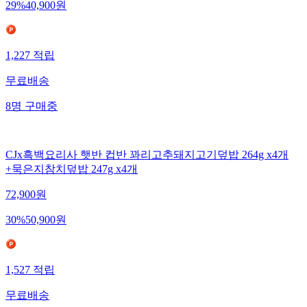
29
%
40,900
원
1,227
적립
무료배송
8
명
구매중
CJx흑백요리사 햇반 컵반 꽈리고추돼지고기덮밥 264g x4개
+묵은지참치덮밥 247g x4개
72,900
원
30
%
50,900
원
1,527
적립
무료배송