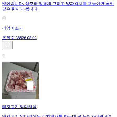
맛이랍니다. 상추와 청경채 그리고 양파김치를 곁들이면 꿀맛
같은 한끼가 됩니다.
라임미소가
조회수
388
26.08.02
11
돼지고기 앞다리살
돼지고기 앞다리살은 김치찌개를 하는데 꼭 들어가야만 맛이