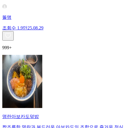
똘맹
조회수
1.9만
25.08.29
999+
명란아보카도덮밥
짭조름한 명란과 부드러운 아보카도의 조합으로 즐거운 점심