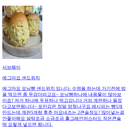
서브웨이
에그마요 샌드위치
에그마요 모닝빵 샌드위치 입니다. 수영을 하는데 가기전에 밥
을 먹으면 좀 무겁더라고요~ 모닝빵하나에 내용물이 많아보
이죠? 저거 하나에 두유하나 먹고갑니다 거의 계란하나 들었
다고보면됩니다~ 포만감은 정말 엄청나구요 레시피는 빵5개
만드는데 계란5개랑 후추 마요네즈는 2큰술정도? 많이넣는걸
안좋아해요 설탕조금 소금조금 홀그레인머스터드 작은큰술
딱 요렇게 넣으면 됩니다.