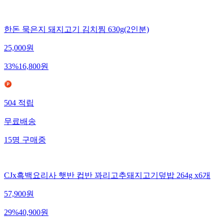
한돈 묵은지 돼지고기 김치찜 630g(2인분)
25,000
원
33
%
16,800
원
504
적립
무료배송
15
명
구매중
CJx흑백요리사 햇반 컵반 꽈리고추돼지고기덮밥 264g x6개
57,900
원
29
%
40,900
원