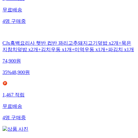
1,257
적립
무료배송
4
명
구매중
CJx흑백요리사 햇반 컵반 꽈리고추돼지고기덮밥 x2개+묵은
지참치덮밥 x2개+김치우동 x1개+미역우동 x1개+파김치 x1개
74,900
원
35
%
48,900
원
1,467
적립
무료배송
4
명
구매중