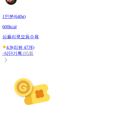
1인분(640g)
600kcal
심플리쿡
모듬수육
4.9
(리뷰
47
개)
·
식단기록
195회