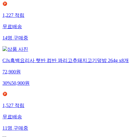
1,227
적립
무료배송
14
명
구매중
CJx흑백요리사 햇반 컵반 꽈리고추돼지고기덮밥 264g x8개
72,900
원
30
%
50,900
원
1,527
적립
무료배송
11
명
구매중