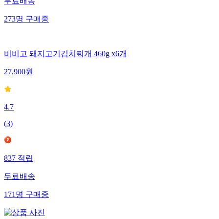
무료배송
273
명
구매중
비비고 돼지고기김치찌개 460g x6개
27,900
원
4.7
(
3
)
837
적립
무료배송
171
명
구매중