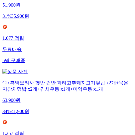
51,900
원
31
%
35,900
원
1,077
적립
무료배송
5
명
구매중
CJx흑백요리사 햇반 컵반 꽈리고추돼지고기덮밥 x2개+묵은
지참치덮밥 x2개+김치우동 x1개+미역우동 x1개
63,900
원
34
%
41,900
원