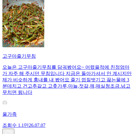
고구마줄기무침
오늘은 고구마줄기무침를 담궈봤어요~ 어렸을적에 친정엄마
가 자주 해 주시던 무침입니다 지금은 돌아가셔서 안 계시지만
제가 비슷하게 훙내를 내 봤어요 줄기 껍질벗기고 끓는물에 3
분데치고 건고추갈고 고춧가루,마늘,젓갈,깨,매실청조금.넘고
무치면 됩니다
울가족
조회수
1.1만
26.07.07