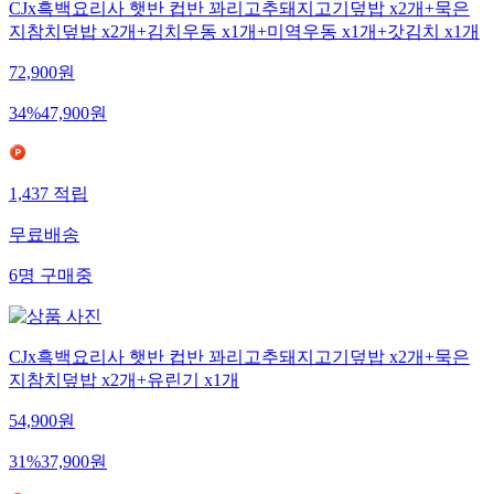
CJx흑백요리사 햇반 컵반 꽈리고추돼지고기덮밥 x2개+묵은
지참치덮밥 x2개+김치우동 x1개+미역우동 x1개+갓김치 x1개
72,900
원
34
%
47,900
원
1,437
적립
무료배송
6
명
구매중
CJx흑백요리사 햇반 컵반 꽈리고추돼지고기덮밥 x2개+묵은
지참치덮밥 x2개+유린기 x1개
54,900
원
31
%
37,900
원