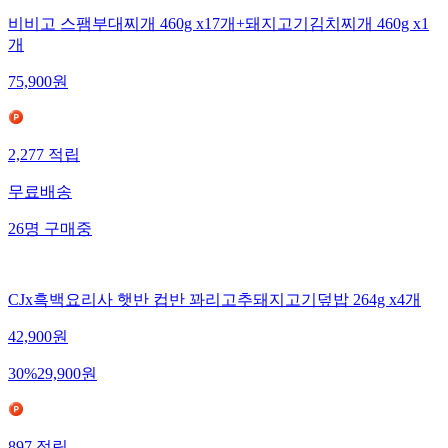
비비고 스팸부대찌개 460g x17개+돼지고기김치찌개 460g x1
개
75,900
원
2,277
적립
무료배송
26
명
구매중
CJx흑백요리사 햇반 컵반 꽈리고추돼지고기덮밥 264g x4개
42,900
원
30
%
29,900
원