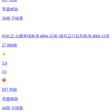
897
적립
무료배송
36
명
구매중
비비고 스팸부대찌개 460g x5개+돼지고기김치찌개 460g x1개
27,900
원
5.0
(
1
)
837
적립
무료배송
44
명
구매중