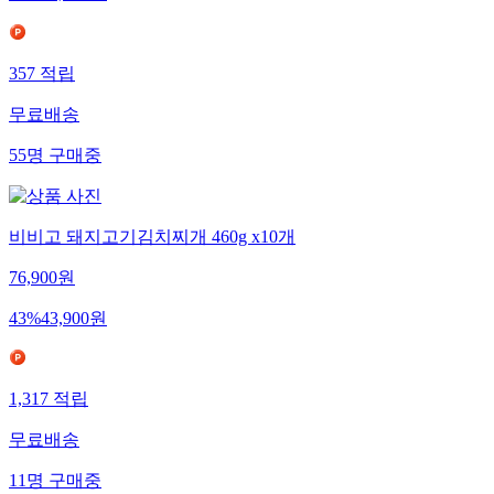
357
적립
무료배송
55
명
구매중
비비고 돼지고기김치찌개 460g x10개
76,900
원
43
%
43,900
원
1,317
적립
무료배송
11
명
구매중