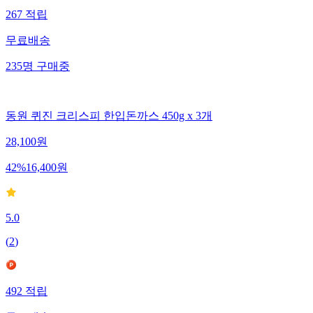
267
적립
무료배송
235
명
구매중
동원 퀴진 크리스피 한입돈까스 450g x 3개
28,100
원
42
%
16,400
원
5.0
(
2
)
492
적립