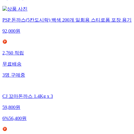
PSP 돈까스(5칸도시락) 백색 200개 일회용 스티로폼 포장 용기
92,000
원
2,760
적립
무료배송
3
명
구매중
CJ 꼬마돈까스 1.4Kg x 3
59,800
원
6
%
56,400
원