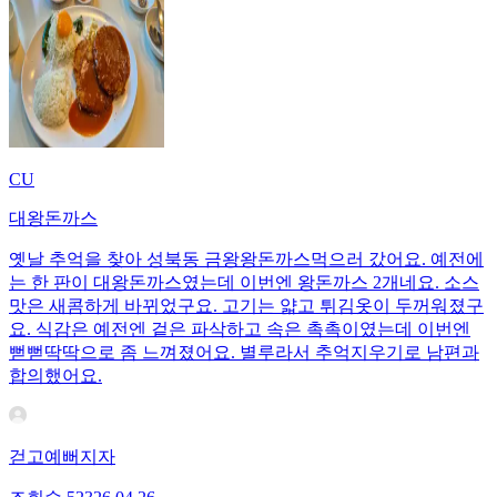
CU
대왕돈까스
옛날 추억을 찾아 성북동 금왕왕돈까스먹으러 갔어요. 예전에
는 한 판이 대왕돈까스였는데 이번엔 왕돈까스 2개네요. 소스
맛은 새콤하게 바뀌었구요. 고기는 얇고 튀김옷이 두꺼워졌구
요. 식감은 예전엔 겉은 파삭하고 속은 촉촉이였는데 이번엔
뻗뻗딱딱으로 좀 느껴졌어요. 별루라서 추억지우기로 남편과
합의했어요.
걷고예뻐지자