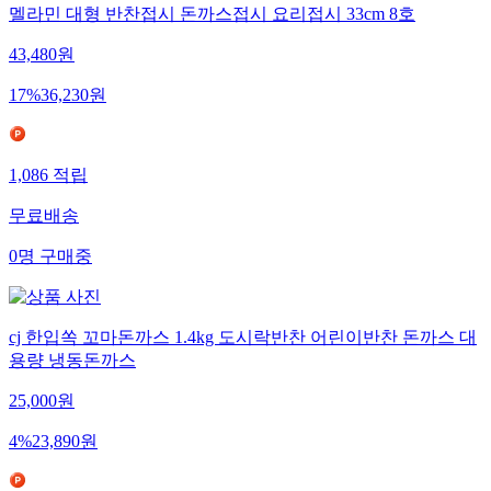
멜라민 대형 반찬접시 돈까스접시 요리접시 33cm 8호
43,480
원
17
%
36,230
원
1,086
적립
무료배송
0
명
구매중
cj 한입쏙 꼬마돈까스 1.4kg 도시락반찬 어린이반찬 돈까스 대
용량 냉동돈까스
25,000
원
4
%
23,890
원