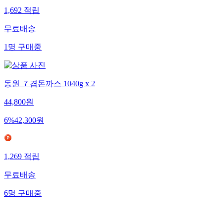
1,692
적립
무료배송
1
명
구매중
동원 ７겹돈까스 1040g x 2
44,800
원
6
%
42,300
원
1,269
적립
무료배송
6
명
구매중