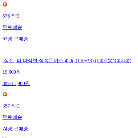
576
적립
무료배송
63
명
구매중
[상신] 더 바삭한 실속돈까스 450g (150g*3) (1봉/2봉/3봉/6봉)
19,600
원
39
%
11,900
원
357
적립
무료배송
74
명
구매중