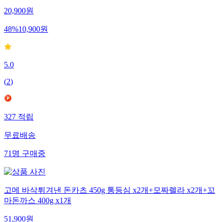
20,900
원
48
%
10,900
원
5.0
(
2
)
327
적립
무료배송
71
명
구매중
고메 바삭튀겨낸 돈카츠 450g 통등심 x2개+모짜렐라 x2개+꼬
마돈까스 400g x1개
51,900
원