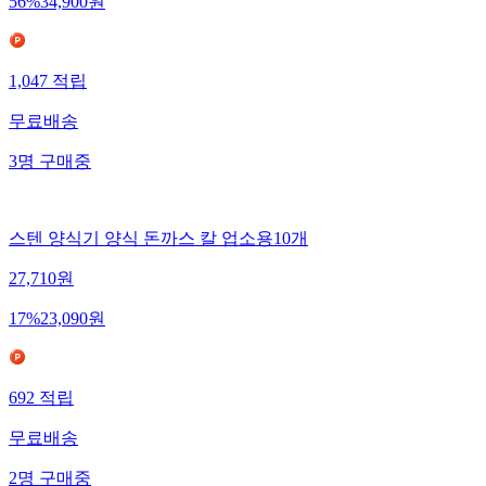
56
%
34,900
원
1,047
적립
무료배송
3
명
구매중
스텐 양식기 양식 돈까스 칼 업소용10개
27,710
원
17
%
23,090
원
692
적립
무료배송
2
명
구매중