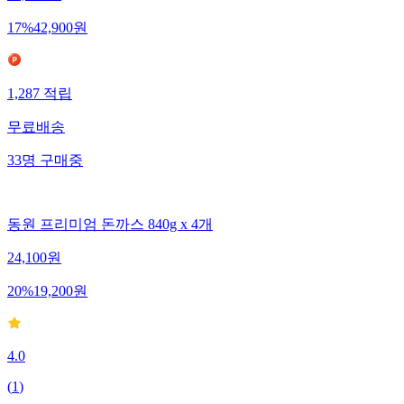
17
%
42,900
원
1,287
적립
무료배송
33
명
구매중
동원 프리미엄 돈까스 840g x 4개
24,100
원
20
%
19,200
원
4.0
(
1
)