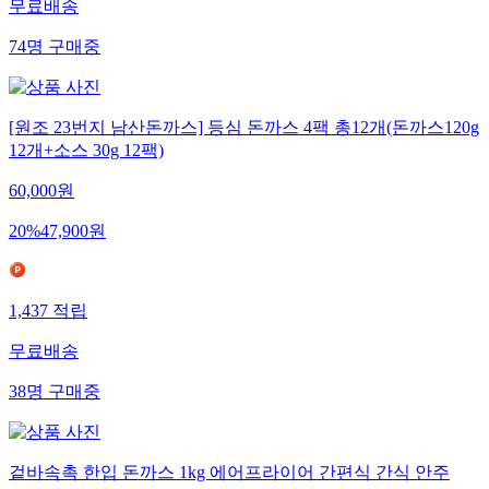
무료배송
74
명
구매중
[원조 23번지 남산돈까스] 등심 돈까스 4팩 총12개(돈까스120g
12개+소스 30g 12팩)
60,000
원
20
%
47,900
원
1,437
적립
무료배송
38
명
구매중
겉바속촉 한입 돈까스 1kg 에어프라이어 간편식 간식 안주