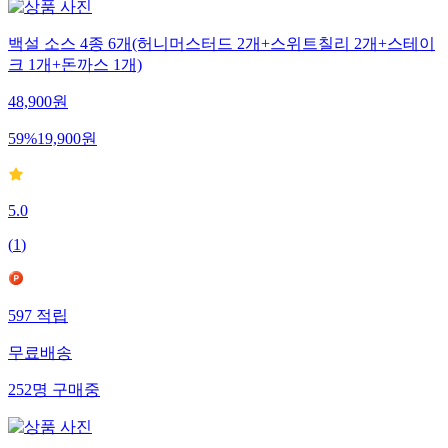
백설 소스 4종 6개(허니머스터드 2개+스위트칠리 2개+스테이
크 1개+돈까스 1개)
48,900
원
59
%
19,900
원
5.0
(
1
)
597
적립
무료배송
252
명
구매중