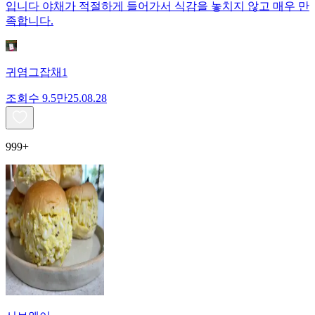
입니다 야채가 적절하게 들어가서 식감을 놓치지 않고 매우 만
족합니다.
귀염그잡채1
조회수
9.5만
25.08.28
999+