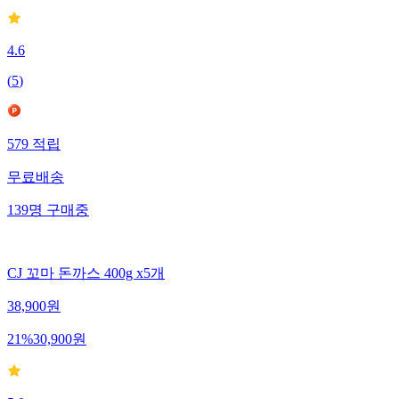
4.6
(
5
)
579
적립
무료배송
139
명
구매중
CJ 꼬마 돈까스 400g x5개
38,900
원
21
%
30,900
원