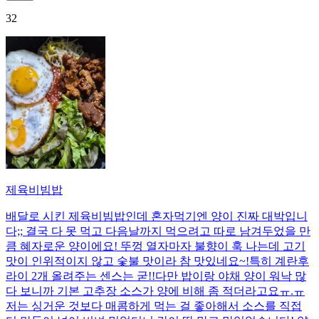
32
제육비빔밥
배달로 시킨 제육비빔밥인데 혼자먹기엔 양이 진짜 대박입니
다;; 결국 다 못 먹고 다음날까지 먹으려고 따로 남겨두었을 만
큼 혜자로운 양이에요! 뚜껑 열자마자 불향이 훅 나는데 고기
맛이 인위적이지 않고 숯불 맛이라 참 맛있네요~!특히 계란후
라이 2개 올려주는 센스는 굳!! ​다만 밥이랑 야채 양이 워낙 많
다 보니까 기본 고추장 소스가 양에 비해 좀 적더라고요ㅠ.ㅠ
저는 싱거운 것보다 매콤하게 먹는 걸 좋아해서 소스를 직접