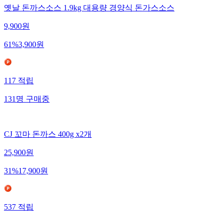
옛날 돈까스소스 1.9kg 대용량 경양식 돈가스소스
9,900
원
61
%
3,900
원
117
적립
131
명
구매중
CJ 꼬마 돈까스 400g x2개
25,900
원
31
%
17,900
원
537
적립