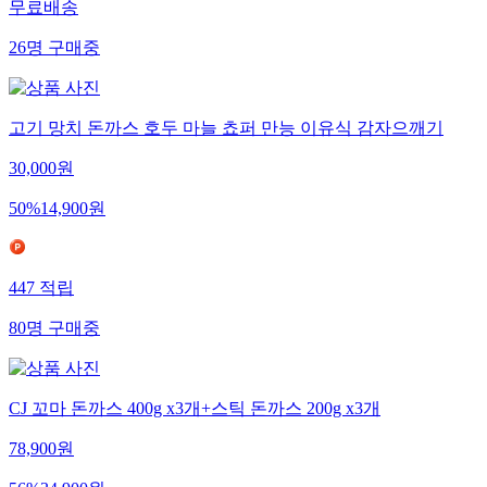
무료배송
26
명
구매중
고기 망치 돈까스 호두 마늘 쵸퍼 만능 이유식 감자으깨기
30,000
원
50
%
14,900
원
447
적립
80
명
구매중
CJ 꼬마 돈까스 400g x3개+스틱 돈까스 200g x3개
78,900
원