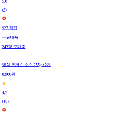
5.0
(
3
)
927
적립
무료배송
243
명
구매중
백설 돈까스 소스 255g x2개
8,900
원
4.7
(
10
)