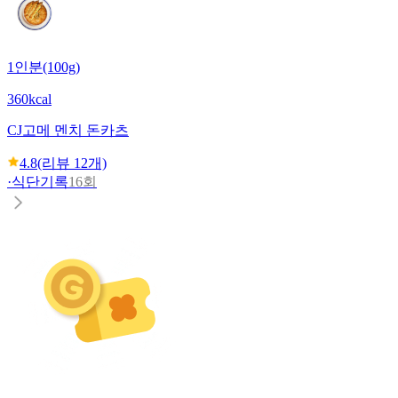
1인분(100g)
360kcal
CJ
고메 멘치 돈카츠
4.8
(리뷰
12
개)
·
식단기록
16회