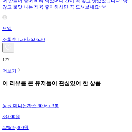
더 만들어 넣어 비벼 먹었더니 간이 딱 맞고 맛있었습니다! 양
많고 불맛 나는 제육 좋아하시면 꼭 드셔보세요~^^
으앵
조회수
1.2만
26.06.30
177
더보기
이 리뷰를 본 유저들이 관심있어 한 상품
동원 미니돈까스 900g x 3봉
33,000
원
42
%
19,300
원