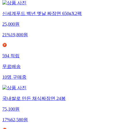
신세계푸드 백년 옛날 짜장면 650gX2팩
25,000
원
21
%
19,800
원
594
적립
무료배송
10
명
구매중
국내쌀로 만든 채식짜장면 24봉
75,100
원
17
%
62,580
원