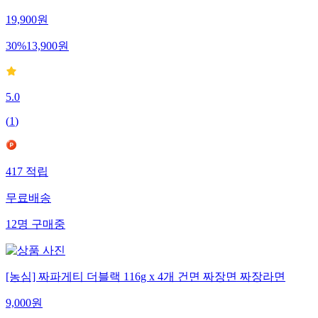
19,900
원
30
%
13,900
원
5.0
(
1
)
417
적립
무료배송
12
명
구매중
[농심] 짜파게티 더블랙 116g x 4개 건면 짜장면 짜장라면
9,000
원