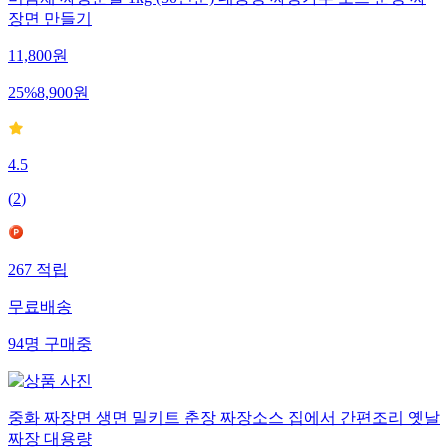
미담채 짜장분말 1kg (50인분) 대용량 짜장가루 소스 춘장 짜
장면 만들기
11,800
원
25
%
8,900
원
4.5
(
2
)
267
적립
무료배송
94
명
구매중
중화 짜장면 생면 밀키트 춘장 짜장소스 집에서 간편조리 옛날
짜장 대용량