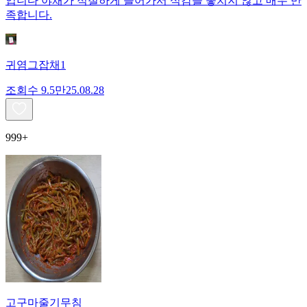
입니다 야채가 적절하게 들어가서 식감을 놓치지 않고 매우 만
족합니다.
귀염그잡채1
조회수
9.5만
25.08.28
999+
고구마줄기무침