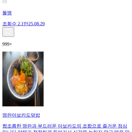
똘맹
조회수
2.1만
25.08.29
999+
명란아보카도덮밥
짭조름한 명란과 부드러운 아보카도의 조합으로 즐거운 점심