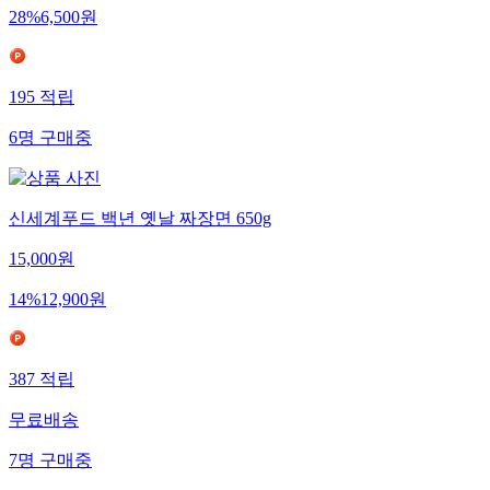
28
%
6,500
원
195
적립
6
명
구매중
신세계푸드 백년 옛날 짜장면 650g
15,000
원
14
%
12,900
원
387
적립
무료배송
7
명
구매중