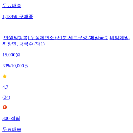
무료배송
1,189
명
구매중
[만원의행복] 우정제면소 6인분 세트구성 /메밀국수,비빔메밀,
짜장면, 콩국수 (택1)
15,000
원
33
%
10,000
원
4.7
(
24
)
300
적립
무료배송