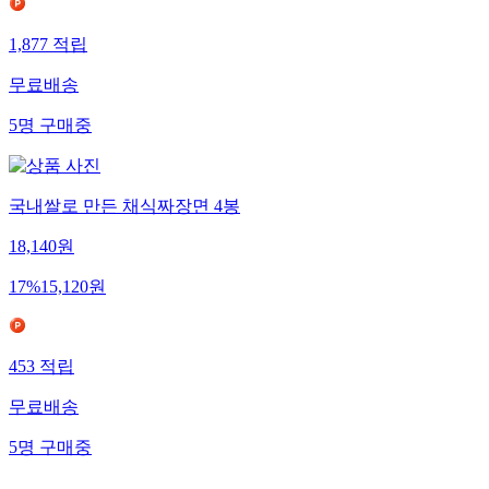
1,877
적립
무료배송
5
명
구매중
국내쌀로 만든 채식짜장면 4봉
18,140
원
17
%
15,120
원
453
적립
무료배송
5
명
구매중