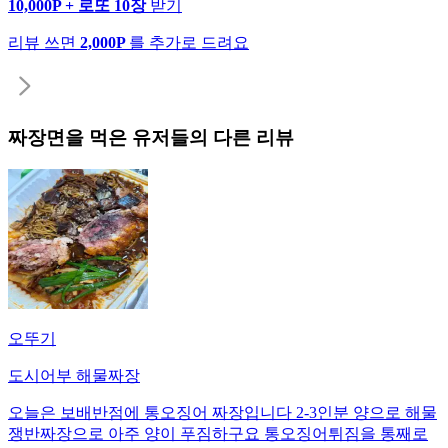
10,000P + 로또 10장
받기
리뷰 쓰면
2,000P
를 추가로 드려요
짜장면
을 먹은 유저들의 다른 리뷰
오뚜기
도시어부 해물짜장
오늘은 보배반점에 통오징어 짜장입니다 2-3인분 양으로 해물
쟁반짜장으로 아주 양이 푸짐하구요 통오징어튀짐을 통째로