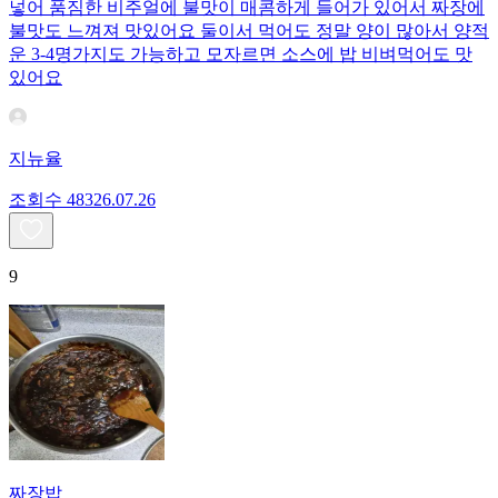
넣어 품짐한 비주얼에 불맛이 매콤하게 들어가 있어서 짜장에
불맛도 느껴져 맛있어요 둘이서 먹어도 정말 양이 많아서 양적
운 3-4명가지도 가능하고 모자르면 소스에 밥 비벼먹어도 맛
있어요
지뉴율
조회수
483
26.07.26
9
짜장밥