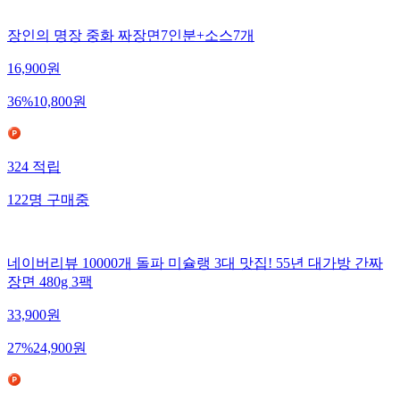
장인의 명장 중화 짜장면7인분+소스7개
16,900
원
36
%
10,800
원
324
적립
122
명
구매중
네이버리뷰 10000개 돌파 미슐랭 3대 맛집! 55년 대가방 간짜
장면 480g 3팩
33,900
원
27
%
24,900
원