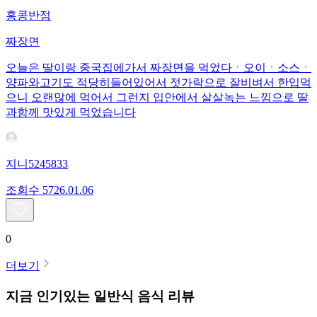
홍콩반점
짜장면
오늘은 딸이랑 중국집에가서 짜장면을 먹었다ㆍ오이ㆍ소스ㆍ
양파와고기도 적당히들어있어서 젓가락으로 잘비벼서 한입먹
으니 오랜많에 먹어서 그런지 입안에서 살살녹는 느낌으로 딸
과함께 맛있게 먹었습니다
지니5245833
조회수
57
26.01.06
0
더보기
지금 인기있는
일반식
음식 리뷰