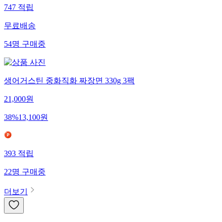
747
적립
무료배송
54
명
구매중
생어거스틴 중화직화 짜장면 330g 3팩
21,000
원
38
%
13,100
원
393
적립
22
명
구매중
더보기