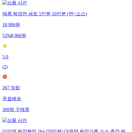
매콤 짜장면 세트 5인분 10인분 (면+소스)
18,900
원
53
%
8,900
원
5.0
(
2
)
267
적립
무료배송
309
명
구매중