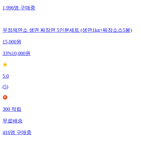
1,996
명
구매중
우정제면소 생면 짜장면 5인분세트 (생면1kg+짜장소스5봉)
15,000
원
33
%
10,000
원
5.0
(
5
)
300
적립
무료배송
416
명
구매중