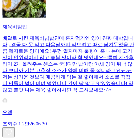
제육비빔밥
배달로 시킨 제육비빔밥인데 혼자먹기엔 양이 진짜 대박입니
다;; 결국 다 못 먹고 다음날까지 먹으려고 따로 남겨두었을 만
큼 혜자로운 양이에요! 뚜껑 열자마자 불향이 훅 나는데 고기
맛이 인위적이지 않고 숯불 맛이라 참 맛있네요~!특히 계란후
라이 2개 올려주는 센스는 굳!! ​다만 밥이랑 야채 양이 워낙 많
다 보니까 기본 고추장 소스가 양에 비해 좀 적더라고요ㅠ.ㅠ
저는 싱거운 것보다 매콤하게 먹는 걸 좋아해서 소스를 직접
더 만들어 넣어 비벼 먹었더니 간이 딱 맞고 맛있었습니다! 양
많고 불맛 나는 제육 좋아하시면 꼭 드셔보세요~^^
으앵
조회수
1.2만
26.06.30