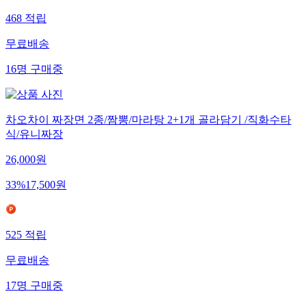
468
적립
무료배송
16
명
구매중
차오차이 짜장면 2종/짬뽕/마라탕 2+1개 골라담기 /직화수타
식/유니짜장
26,000
원
33
%
17,500
원
525
적립
무료배송
17
명
구매중