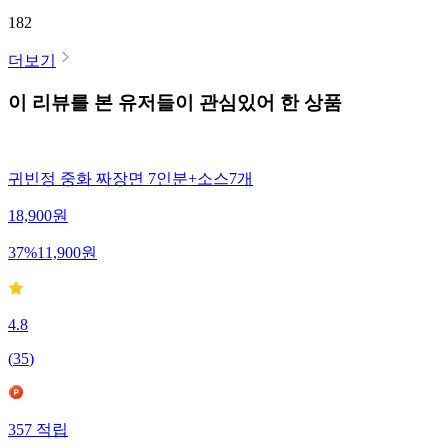
182
더보기
이 리뷰를 본 유저들이 관심있어 한 상품
귀빈정 중화 짜장면 7인분+소스7개
18,900
원
37
%
11,900
원
4.8
(
35
)
357
적립