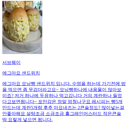
서브웨이
에그마요 샌드위치
에그마요 모닝빵 샌드위치 입니다. 수영을 하는데 가기전에 밥
을 먹으면 좀 무겁더라고요~ 모닝빵하나에 내용물이 많아보
이죠? 저거 하나에 두유하나 먹고갑니다 거의 계란하나 들었
다고보면됩니다~ 포만감은 정말 엄청나구요 레시피는 빵5개
만드는데 계란5개랑 후추 마요네즈는 2큰술정도? 많이넣는걸
안좋아해요 설탕조금 소금조금 홀그레인머스터드 작은큰술
딱 요렇게 넣으면 됩니다.