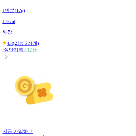
1인분(17g)
17kcal
짜장
4.8
(리뷰
221
개)
·
식단기록
2.1만+
지금 가입하고