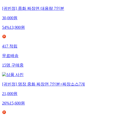
[귀빈정] 중화 짜장면 대용량 7인분
30,000
원
54
%
13,900
원
417
적립
무료배송
15
명
구매중
[귀빈정] 명장 중화 짜장면 7인분+짜장소스7개
21,000
원
26
%
15,600
원