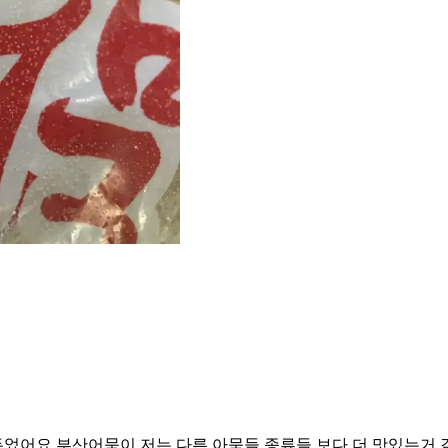
었어요 부산어묵이 저는 다른 아묵들 종류들 보다 더 맛있는거 