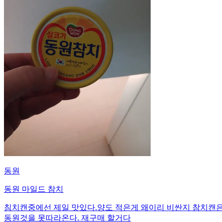
동원
동원 마일드 참치
침치캔중에선 제일 맛있다.양도 적은게 왜이리 비싼지 참치캔은
동원것을 못따라온다. 재구매 할거다