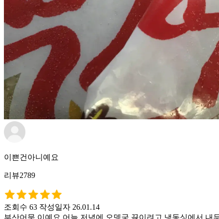
이쁜건아니예요
리뷰2789
조회수 63
작성일자 26.01.14
부산어묵 이예요 어늘 저녁에 오뎅국 끓이려고 냉동싱에서 내두