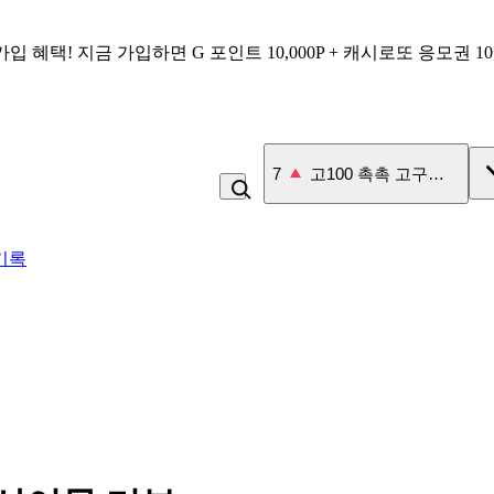
가입 혜택!
지금 가입하면
G 포인트 10,000P + 캐시로또 응모권 1
7
고100 촉촉 고구마 스틱
기록