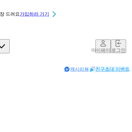
0장
드려요
가입하러 가기
마이페이지
로그인
캐시리뷰
친구초대 이벤트