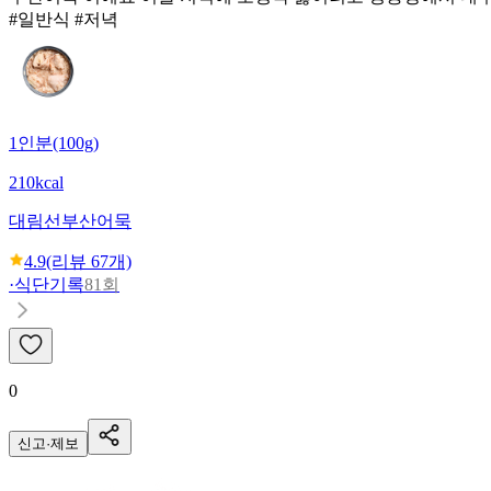
#일반식 #저녁
1인분(100g)
210kcal
대림선
부산어묵
4.9
(리뷰
67
개)
·
식단기록
81회
0
신고·제보