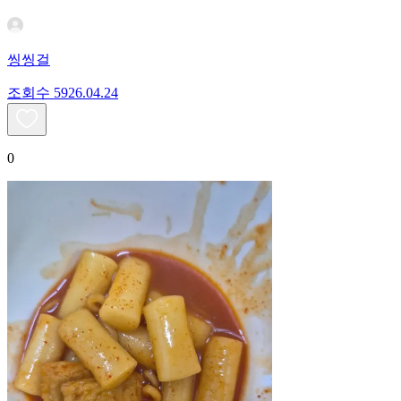
씽씽걸
조회수
59
26.04.24
0