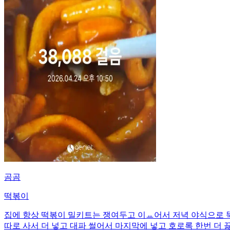
곰곰
떡볶이
집에 항상 떡볶이 밀키트는 쟁여두고 이ㅛ어서 저녁 야식으로 뚝
따로 사서 더 넣고 대파 썰어서 마지막에 넣고 호로록 한번 더 