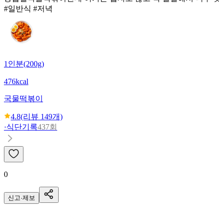
#일반식 #저녁
1인분(200g)
476kcal
국물떡볶이
4.8
(리뷰
149
개)
·
식단기록
437회
0
신고·제보