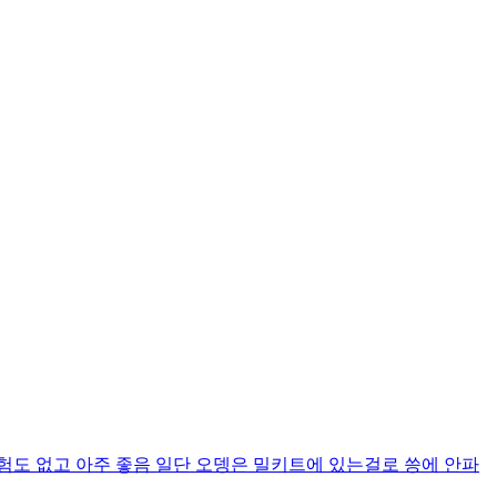
험도 없고 아주 좋음 일단 오뎅은 밀키트에 있는걸로 씅에 안파