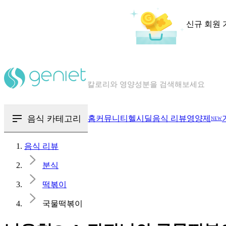
신규 회원 
칼로리와 영양성분을 검색해보세요
혈당 · 다이어트 음식 검색해보세요
음식 · 영양제 리뷰를 찾아보세요
음식 카테고리
홈
커뮤니티
헬시딜
음식 리뷰
영양제
NEW
음식 리뷰
분식
떡볶이
국물떡볶이