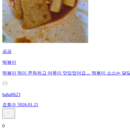
곰곰
떡볶이
떡볶이 떡이 쫀득하고 어묵이 맛있었어요ㅡ 떡볶이 소스는 
haha0623
조회수
59
26.01.21
0