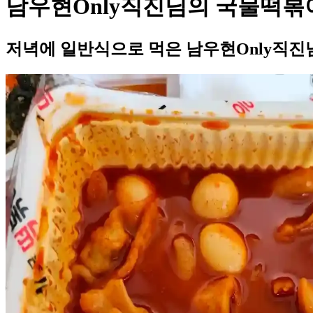
남우현Only직진님의 국물떡볶
저녁에 일반식으로 먹은 남우현Only직진