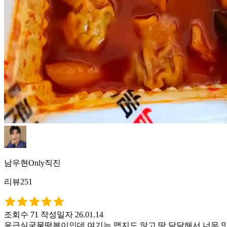
남우현Only직진
리뷰251
조회수 71
작성일자 26.01.14
응급실국물떡볶이인데 여기는 맵지도 않고 딱 달달해서 너무 맛있어요