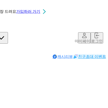
0장
드려요
가입하러 가기
마이페이지
로그인
캐시리뷰
친구초대 이벤트