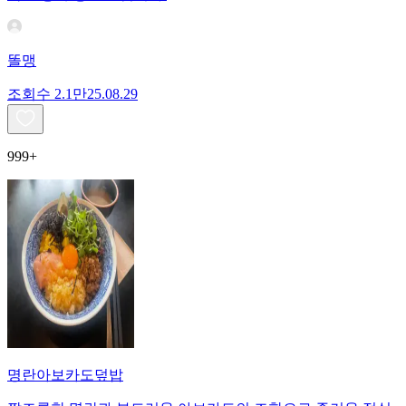
똘맹
조회수
2.1만
25.08.29
999+
명란아보카도덮밥