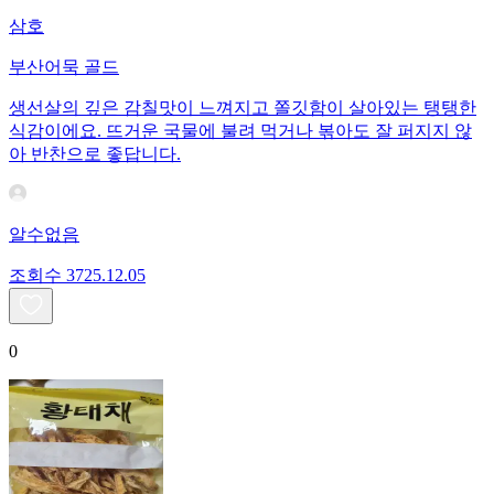
삼호
부산어묵 골드
생선살의 깊은 감칠맛이 느껴지고 쫄깃함이 살아있는 탱탱한
식감이에요. 뜨거운 국물에 불려 먹거나 볶아도 잘 퍼지지 않
아 반찬으로 좋답니다.
알수없음
조회수
37
25.12.05
0