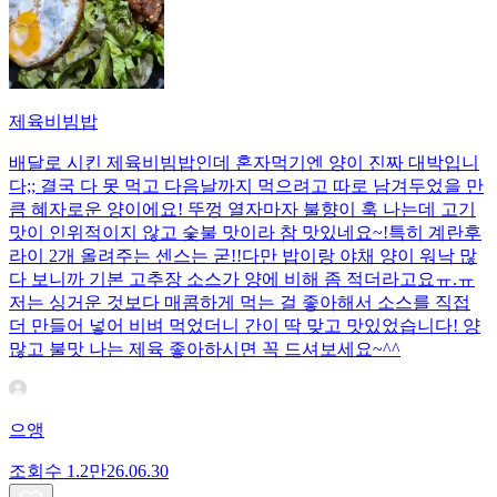
제육비빔밥
배달로 시킨 제육비빔밥인데 혼자먹기엔 양이 진짜 대박입니
다;; 결국 다 못 먹고 다음날까지 먹으려고 따로 남겨두었을 만
큼 혜자로운 양이에요! 뚜껑 열자마자 불향이 훅 나는데 고기
맛이 인위적이지 않고 숯불 맛이라 참 맛있네요~!특히 계란후
라이 2개 올려주는 센스는 굳!! ​다만 밥이랑 야채 양이 워낙 많
다 보니까 기본 고추장 소스가 양에 비해 좀 적더라고요ㅠ.ㅠ
저는 싱거운 것보다 매콤하게 먹는 걸 좋아해서 소스를 직접
더 만들어 넣어 비벼 먹었더니 간이 딱 맞고 맛있었습니다! 양
많고 불맛 나는 제육 좋아하시면 꼭 드셔보세요~^^
으앵
조회수
1.2만
26.06.30