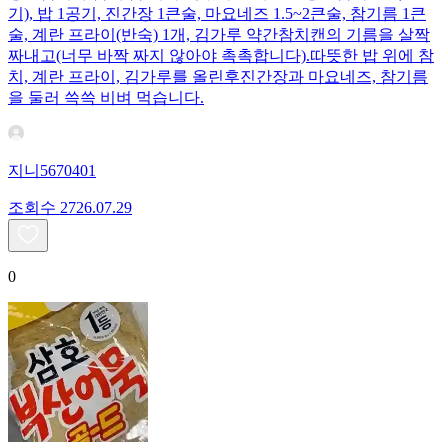
기), 밥 1공기, 진간장 1큰술, 마요네즈 1.5~2큰술, 참기름 1큰
술, 계란 프라이(반숙) 1개, 김가루 약간 ​참치캔의 기름을 살짝
짜내고(너무 바짝 짜지 않아야 촉촉합니다). ​따뜻한 밥 위에 참
치, 계란 프라이, 김가루를 올린후 ​진간장과 마요네즈, 참기름
을 둘러 쓱쓱 비벼 먹습니다.
지니5670401
조회수
27
26.07.29
0