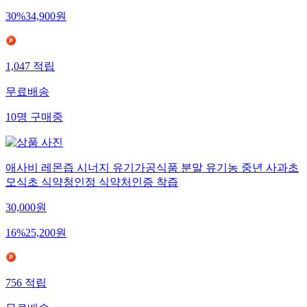
30
%
34,900
원
1,047
적립
무료배송
10
명
구매중
애사비 레몬즙 시너지 유기가공식품 분말 유기농 중년 사과초
모식초 식약청인정 식약처인증 착즙
30,000
원
16
%
25,200
원
756
적립