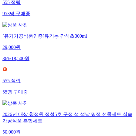
555
적립
953
명
구매중
[유기가공식품인증]유기농 감식초300ml
29,000
원
36
%
18,500
원
555
적립
55
명
구매중
2026년 대상 청정원 정성5호 구정 설 설날 명절 선물세트 실속
가공식품 혼합세트
50,000
원