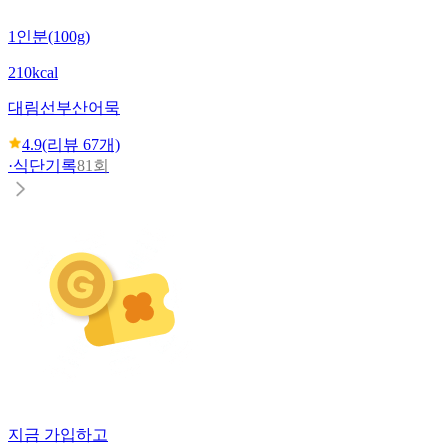
1인분(100g)
210kcal
대림선
부산어묵
4.9
(리뷰
67
개)
·
식단기록
81회
지금 가입하고