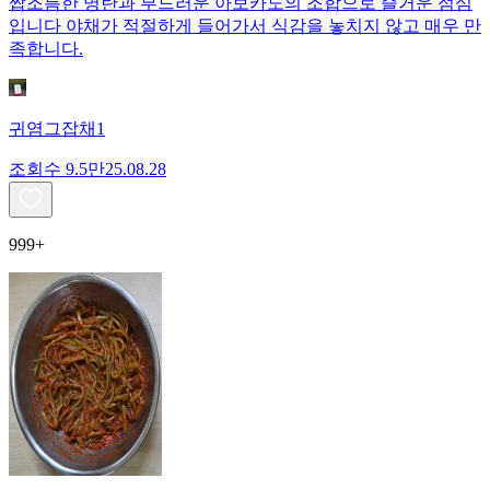
짭조름한 명란과 부드러운 아보카도의 조합으로 즐거운 점심
입니다 야채가 적절하게 들어가서 식감을 놓치지 않고 매우 만
족합니다.
귀염그잡채1
조회수
9.5만
25.08.28
999+