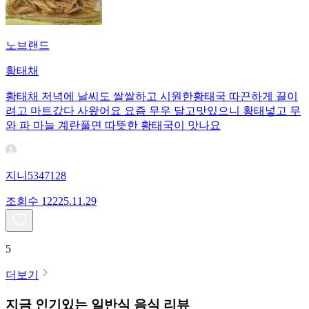
노브랜드
황태채
황태채 저녁에 날씨도 쌀쌀하고 시원한황태국 따끈하게 끌이
려고 마트갔다 사왔어요 요즘 무우 달고맛있으니 황태넣고 무
와 파 마늘 계란풀면 따뜻한 황태국이 맛나요
지니5347128
조회수
122
25.11.29
5
더보기
지금 인기있는
일반식
음식 리뷰