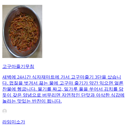
고구마줄기무침
새벽에 24시간 식자재마트에 가서 고구마줄기 3단을 샀습니
다. 껍질을 벗겨서 끓는 물에 고구마 줄기가 약간 익으면 얼른
찬물에 헹굽니다. 물기를 짜고, 밀가루 풀을 쑤어서 김치를 담
듯이 갖은 양념으로 버무리면 자연적인 단맛과 아삭한 식감에
놀라는 맛있는 반찬이 됩니다.
라임미소가