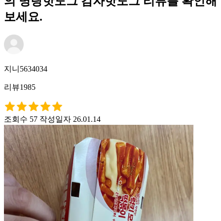
의 명랑핫도그 감자핫도그 리뷰를 확인해
보세요.
지니5634034
리뷰1985
조회수 57
작성일자 26.01.14