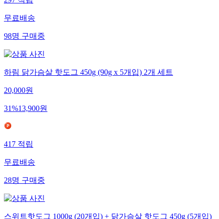
297
적립
무료배송
98
명
구매중
하림 닭가슴살 핫도그 450g (90g x 5개입) 2개 세트
20,000
원
31
%
13,900
원
417
적립
무료배송
28
명
구매중