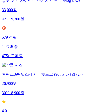
동원 퀴진 자이언트 소시지 핫도그 440g x 3개
33,000
원
42
%
19,300
원
579
적립
무료배송
47
명
구매중
후랑크3종 맛소세지 + 핫도그 (90g x 5개입) 2개
26,900
원
30
%
18,900
원