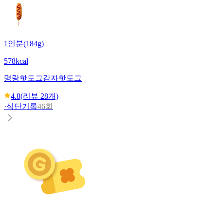
1인분(184g)
578kcal
명랑핫도그
감자핫도그
4.8
(리뷰
28
개)
·
식단기록
46회