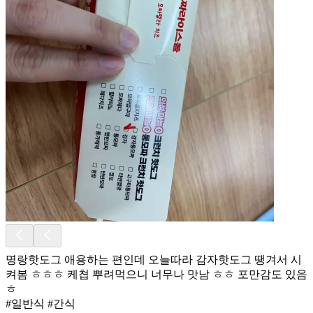
명랑핫도그 애용하는 편인데 오늘따라 감자핫도그 땡겨서 시
켜봄 ㅎㅎㅎ 케쳡 뿌려먹으니 너무나 맛남 ㅎㅎ 포만감도 있음
ㅎ
#일반식 #간식