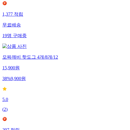
1,377
적립
무료배송
19
명
구매중
모짜깨비 핫도그 4개/8개/12
15,900
원
38
%
9,900
원
5.0
(
2
)