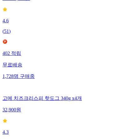
4.6
(
51
)
402
적립
무료배송
1,728
명
구매중
고메 치즈크리스피 핫도그 340g x4개
32,900
원
4.3