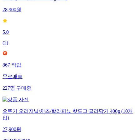
28,900
원
5.0
(
2
)
867
적립
무료배송
227
명
구매중
오뚜기 오리지널/치즈/할라피뇨 핫도그 골라담기 400g (10개
입)
27,900
원