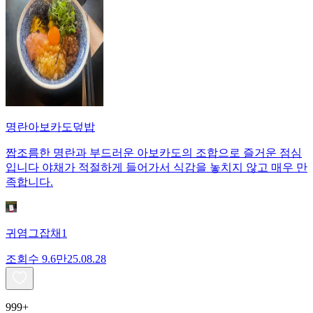
명란아보카도덮밥
짭조름한 명란과 부드러운 아보카도의 조합으로 즐거운 점심
입니다 야채가 적절하게 들어가서 식감을 놓치지 않고 매우 만
족합니다.
귀염그잡채1
조회수
9.6만
25.08.28
999+