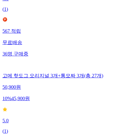
4.0
(
1
)
567
적립
무료배송
36
명
구매중
고메 핫도그 오리지널 3개+통모짜 3개(총 27개)
50,900
원
10
%
45,900
원
5.0
(
1
)