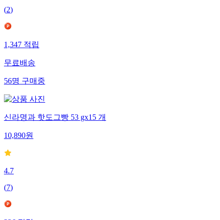
(
2
)
1,347
적립
무료배송
56
명
구매중
신라명과 핫도그빵 53 gx15 개
10,890
원
4.7
(
7
)