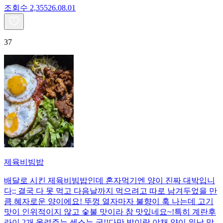
조회수
2,355
26.08.01
37
제육비빔밥
배달로 시킨 제육비빔밥인데 혼자먹기엔 양이 진짜 대박입니
다;; 결국 다 못 먹고 다음날까지 먹으려고 따로 남겨두었을 만
큼 혜자로운 양이에요! 뚜껑 열자마자 불향이 훅 나는데 고기
맛이 인위적이지 않고 숯불 맛이라 참 맛있네요~!특히 계란후
라이 2개 올려주는 센스는 굳!! ​다만 밥이랑 야채 양이 워낙 많