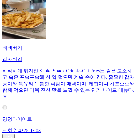
쉑쉑버거
감자튀김
바삭하게 튀겨진 Shake Shack Crinkle‑Cut Fries는 겉은 고소하
고 속은 포슬포슬해 한 입 먹으면 계속 손이 간다. 짭짤한 감자
풍미와 특유의 두툼한 식감이 매력이며, 케첩이나 치즈소스와
함께 먹으면 더욱 진한 맛을 느낄 수 있는 인기 사이드 메뉴다.
ㅎ
밍멍다이어트
조회수
42
26.03.08