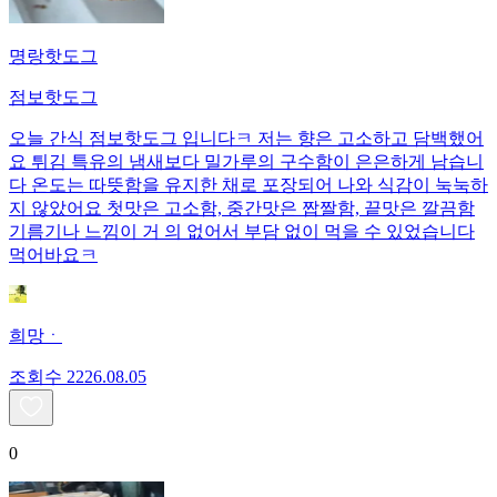
명랑핫도그
점보핫도그
오늘 간식 점보핫도그 입니다ㅋ 저는 향은 고소하고 담백했어
요 튀김 특유의 냄새보다 밀가루의 구수함이 은은하게 남습니
다 온도는 따뜻함을 유지한 채로 포장되어 나와 식감이 눅눅하
지 않았어요 첫맛은 고소함, 중간맛은 짭짤함, 끝맛은 깔끔함
기름기나 느낌이 거 의 없어서 부담 없이 먹을 수 있었습니다
먹어바요ㅋ
희망ㆍ
조회수
22
26.08.05
0