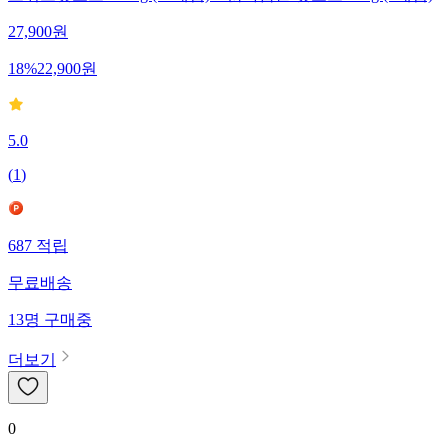
스위트핫도그 1000g (20개입) + 닭가슴살 핫도그 450g (5개입)
27,900
원
18
%
22,900
원
5.0
(
1
)
687
적립
무료배송
13
명
구매중
더보기
0