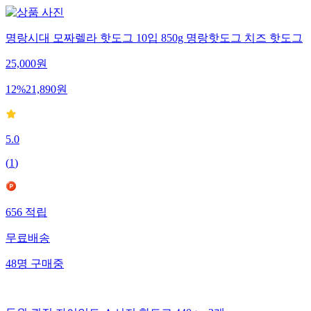
명랑시대 모짜렐라 핫도그 10입 850g 명랑핫도그 치즈 핫도그
25,000
원
12
%
21,890
원
5.0
(
1
)
656
적립
무료배송
48
명
구매중