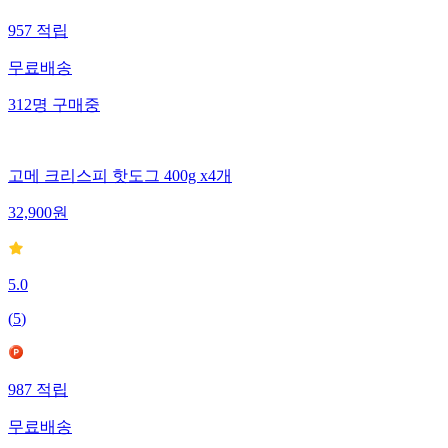
957
적립
무료배송
312
명
구매중
고메 크리스피 핫도그 400g x4개
32,900
원
5.0
(
5
)
987
적립
무료배송