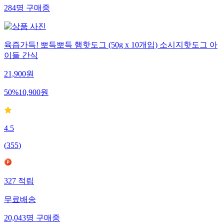
284
명
구매중
육즙가득! 뽀득뽀득 햄핫도그 (50g x 10개입) 소시지핫도그 아
이들 간식
21,900
원
50
%
10,900
원
4.5
(
355
)
327
적립
무료배송
20,043
명
구매중