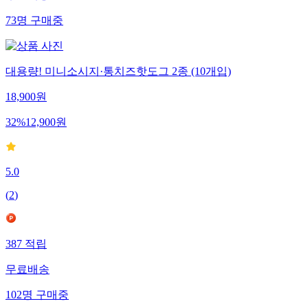
73
명
구매중
대용량! 미니소시지·통치즈핫도그 2종 (10개입)
18,900
원
32
%
12,900
원
5.0
(
2
)
387
적립
무료배송
102
명
구매중