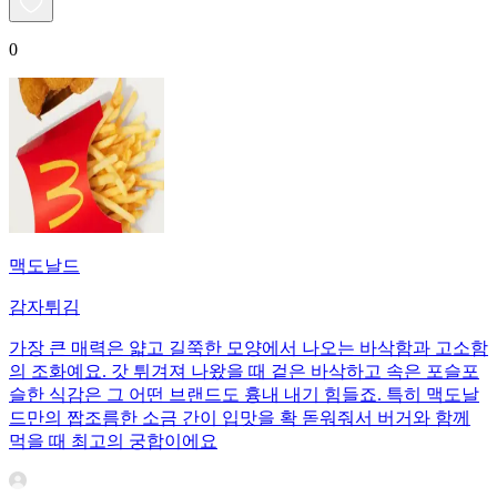
0
맥도날드
감자튀김
​가장 큰 매력은 얇고 길쭉한 모양에서 나오는 바삭함과 고소함
의 조화예요. 갓 튀겨져 나왔을 때 겉은 바삭하고 속은 포슬포
슬한 식감은 그 어떤 브랜드도 흉내 내기 힘들죠. 특히 맥도날
드만의 짭조름한 소금 간이 입맛을 확 돋워줘서 버거와 함께
먹을 때 최고의 궁합이에요