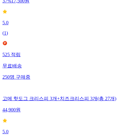
37
%
17,500
원
5.0
(
1
)
525
적립
무료배송
250
명
구매중
고메 핫도그 크리스피 3개+치즈크리스피 3개(총 27개)
44,900
원
5.0