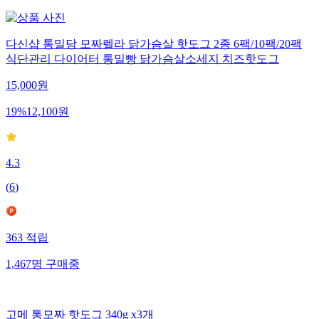
다신샵 통밀당 모짜렐라 닭가슴살 핫도그 2종 6팩/10팩/20팩
식단관리 다이어터 통밀빵 닭가슴살소세지 치즈핫도그
15,000
원
19
%
12,100
원
4.3
(
6
)
363
적립
1,467
명
구매중
고메 통모짜 핫도그 340g x3개