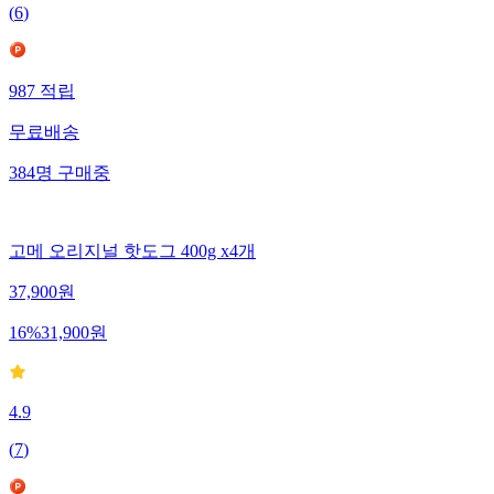
(
6
)
987
적립
무료배송
384
명
구매중
고메 오리지널 핫도그 400g x4개
37,900
원
16
%
31,900
원
4.9
(
7
)