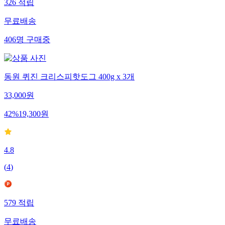
326
적립
무료배송
406
명
구매중
동원 퀴진 크리스피핫도그 400g x 3개
33,000
원
42
%
19,300
원
4.8
(
4
)
579
적립
무료배송