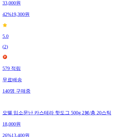
33,000
원
42
%
19,300
원
5.0
(
2
)
579
적립
무료배송
140
명
구매중
오뗄 입소문난 카스테라 핫도그 500g 2봉/총 20스틱
18,000
원
26
%
13,400
원