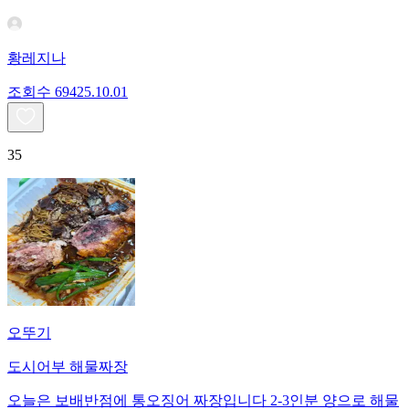
황레지나
조회수
694
25.10.01
35
오뚜기
도시어부 해물짜장
오늘은 보배반점에 통오징어 짜장입니다 2-3인분 양으로 해물