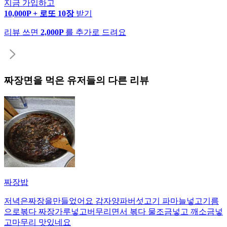
지금 가입하고
10,000P + 로또 10장
받기
리뷰 쓰면
2,000P
를 추가로 드려요
짜장면
을 먹은 유저들의 다른 리뷰
짜장밥
저녁은짜장을만들었어요 감자양파버섯고기 파마늘넣고기름
으로볶다 짜장가루넣고버무리면서 볶다 물조금넣고 깨소금넣
고마무리 맛있네요