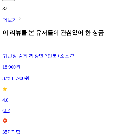
37
더보기
이 리뷰를 본 유저들이 관심있어 한 상품
귀빈정 중화 짜장면 7인분+소스7개
18,900
원
37
%
11,900
원
4.8
(
35
)
357
적립