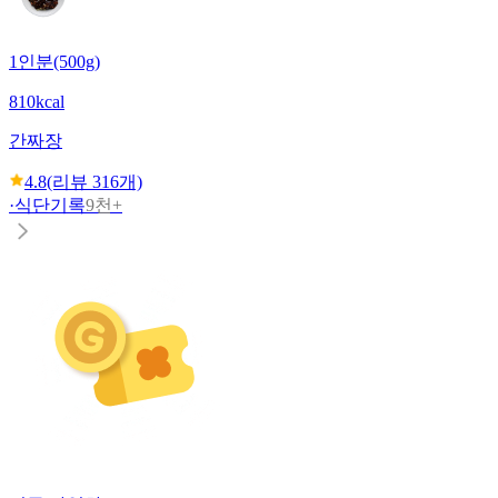
1인분(500g)
810kcal
간짜장
4.8
(리뷰
316
개)
·
식단기록
9천+