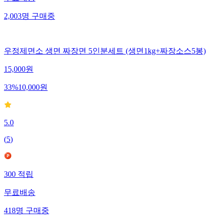
2,003
명
구매중
우정제면소 생면 짜장면 5인분세트 (생면1kg+짜장소스5봉)
15,000
원
33
%
10,000
원
5.0
(
5
)
300
적립
무료배송
418
명
구매중