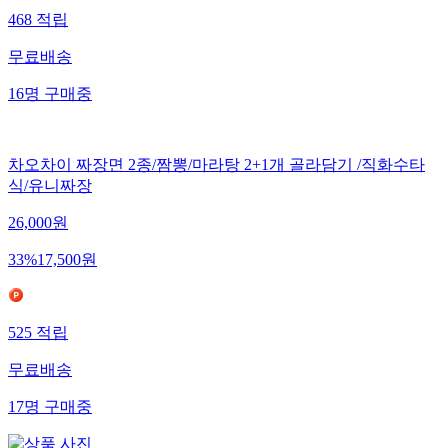
468
적립
무료배송
16
명
구매중
차오차이 짜장면 2종/짬뽕/마라탕 2+1개 골라담기 /직화수타
식/유니짜장
26,000
원
33
%
17,500
원
525
적립
무료배송
17
명
구매중