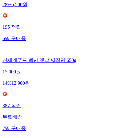
28
%
6,500
원
195
적립
6
명
구매중
신세계푸드 백년 옛날 짜장면 650g
15,000
원
14
%
12,900
원
387
적립
무료배송
7
명
구매중