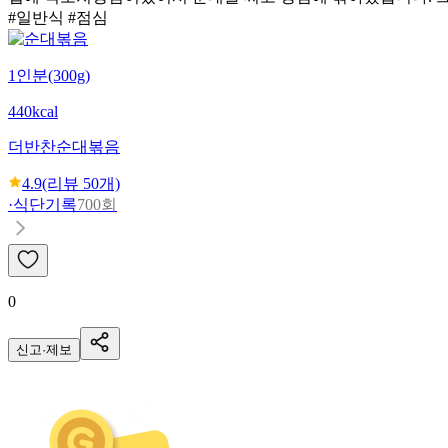
#일반식 #점심
1인분(300g)
440kcal
더반찬
순대볶음
4.9
(리뷰
50
개)
·
식단기록
700회
0
신고·제보