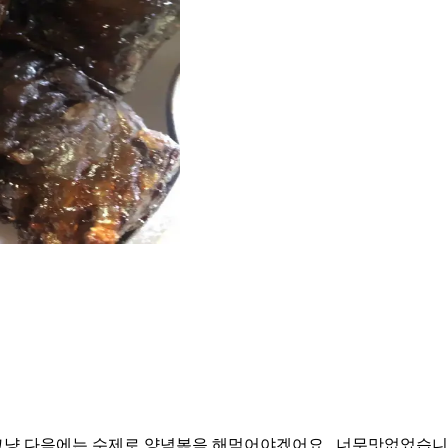
그냥 다음에는 수제로 양념볶음 해먹어야겠어요.. 너무맛없었습