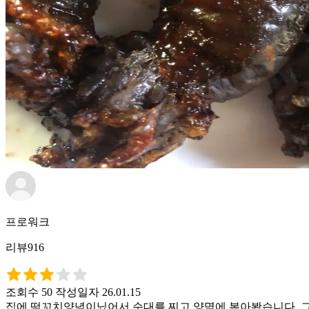
프로워크
리뷰916
조회수 50
작성일자 26.01.15
집에 떡꼬치양념이닜어서 순대를 찌고 양몀에 볶아봤습니다. 