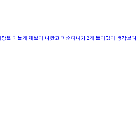
 내장을 가늘게 채썰어 나왔고 피순디니가 2개 들어있어 생각보다