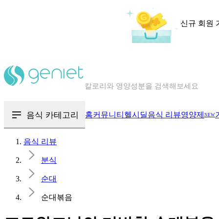
신규 회원 
칼로리와 영양성분을 검색해보세요
혈당 · 다이어트 음식 검색해보세요
음식 카테고리
홈
커뮤니티
헬시딜
음식 리뷰
영양제
NEW
음식 · 영양제 리뷰를 찾아보세요
음식 리뷰
분식
순대
순대볶음