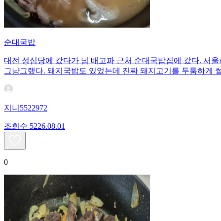
순대국밥
대전 성심당에 갔다가 넘 배고파 근처 순대국밥집에 갔다. 서울
그냥그랬다. 돼지국밥도 있었는데 진짜 돼지고기를 두툼하게 썰
지니5522972
조회수
52
26.08.01
0