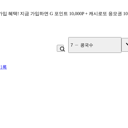
가입 혜택!
지금 가입하면
G 포인트 10,000P + 캐시로또 응모권 1
7
콩국수
기록