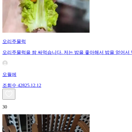
오리주물럭
오리주물럭을 쌈 싸먹습니다. 저는 밥을 좋아해서 밥을 얻어서
오월에
조회수
428
25.12.12
30