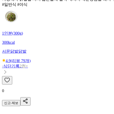
#일반식 #야식
1인분(300g)
300kcal
서문닭발
닭발
4.9
(리뷰
79
개)
·
식단기록
2천+
0
신고·제보