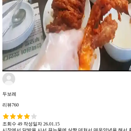
두보레
리뷰760
조회수 49
작성일자 26.01.15
시장에서 닭발을 사서 끓는물에 살짝 데쳐서 매운양념을 해서