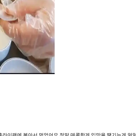
 후라이팬에 볶아서 먹었어요 정말 매콤한게 입맛을 땡기는게 얼