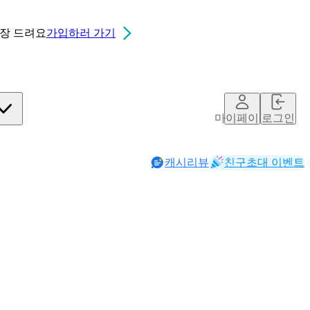
0장
드려요
가입하러 가기
마이페이지
로그인
캐시리뷰
친구초대 이벤트