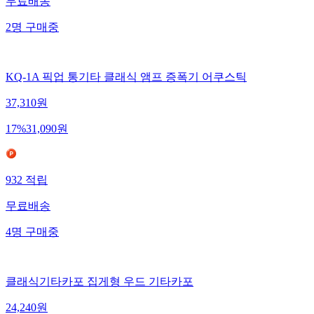
무료배송
2
명
구매중
KQ-1A 픽업 통기타 클래식 앰프 증폭기 어쿠스틱
37,310
원
17
%
31,090
원
932
적립
무료배송
4
명
구매중
클래식기타카포 집게형 우드 기타카포
24,240
원