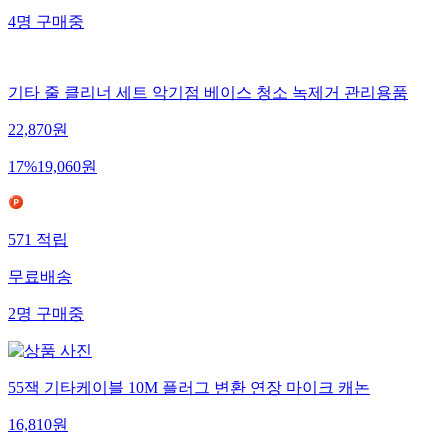
4
명
구매중
기타 줄 클리너 세트 악기점 베이스 청소 녹제거 관리용품
22,870
원
17
%
19,060
원
571
적립
무료배송
2
명
구매중
55잭 기타케이블 10M 플러그 변환 연장 마이크 캐논
16,810
원