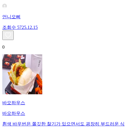
언니오삐
조회수
57
25.12.15
0
바오하우스
바오하우스
흰색 바우번은 쫄깃한 찰기가 있으면서도 굉장히 부드러운 식