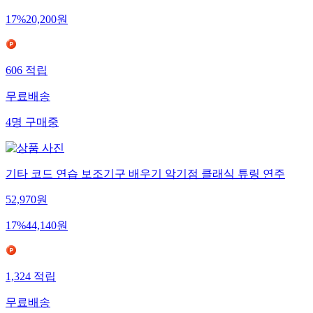
17
%
20,200
원
606
적립
무료배송
4
명
구매중
기타 코드 연습 보조기구 배우기 악기점 클래식 튜링 연주
52,970
원
17
%
44,140
원
1,324
적립
무료배송