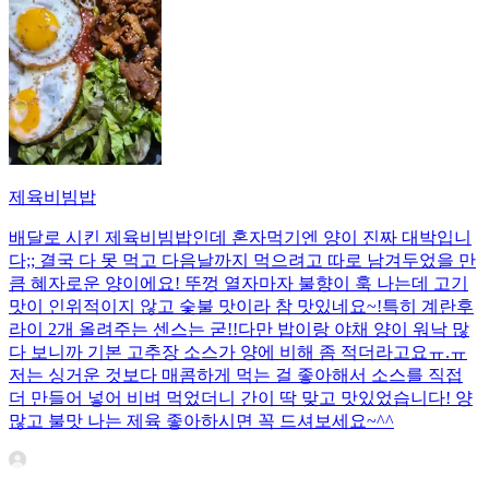
제육비빔밥
배달로 시킨 제육비빔밥인데 혼자먹기엔 양이 진짜 대박입니
다;; 결국 다 못 먹고 다음날까지 먹으려고 따로 남겨두었을 만
큼 혜자로운 양이에요! 뚜껑 열자마자 불향이 훅 나는데 고기
맛이 인위적이지 않고 숯불 맛이라 참 맛있네요~!특히 계란후
라이 2개 올려주는 센스는 굳!! ​다만 밥이랑 야채 양이 워낙 많
다 보니까 기본 고추장 소스가 양에 비해 좀 적더라고요ㅠ.ㅠ
저는 싱거운 것보다 매콤하게 먹는 걸 좋아해서 소스를 직접
더 만들어 넣어 비벼 먹었더니 간이 딱 맞고 맛있었습니다! 양
많고 불맛 나는 제육 좋아하시면 꼭 드셔보세요~^^