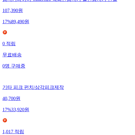
107,390
원
17
%
89,490
원
0
적립
무료배송
0
명
구매중
기타 피크 펀치/삼각피크제작
40,700
원
17
%
33,920
원
1,017
적립