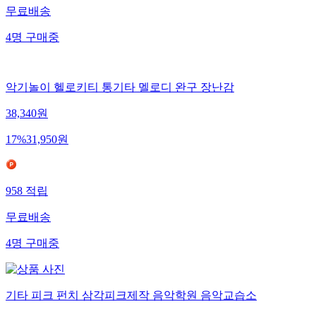
무료배송
4
명
구매중
악기놀이 헬로키티 통기타 멜로디 완구 장난감
38,340
원
17
%
31,950
원
958
적립
무료배송
4
명
구매중
기타 피크 펀치 삼각피크제작 음악학원 음악교습소