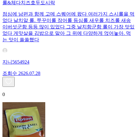
롤&체다치즈호두도시락
점심에 남편과 함께 고메 스퀘어에 왔다 여러가지 스시롤을 먹
었다 날치알 롤. 쭈꾸미롤 장어롤 등심롤 새우롤 치즈롤 새송
이버섯군함 등등 많이 있었다 그중 날치함군함 롤이 가장 맛있
었다 게맛살을 김밥으로 말아 그 위에 다양하게 얹어놓아. 먹
는 맛이 쏠쏠했다
지니5654924
조회수
26
26.07.28
0