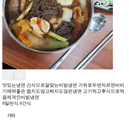
맛있는냉면 간식으로잘맞는비빔냉면 가위로두번자르면비비
기에딱좋은 맵지도않고짜지도않은냉면 고기먹고후식으로먹
음제격인비빔냉면
#일반식 #간식