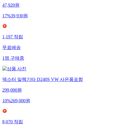
47,920
원
17
%
39,930
원
1,197
적립
무료배송
1
명
구매중
덱스터 일렉기타 D240S VW 사은품포함
299,000
원
10
%
269,000
원
8,070
적립