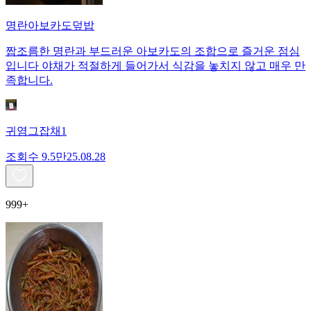
명란아보카도덮밥
짭조름한 명란과 부드러운 아보카도의 조합으로 즐거운 점심
입니다 야채가 적절하게 들어가서 식감을 놓치지 않고 매우 만
족합니다.
귀염그잡채1
조회수
9.5만
25.08.28
999+