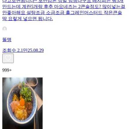
다고보면됩니다~ 포만감은 정말 엄청나구요 레시피는 빵5개
만드는데 계란5개랑 후추 마요네즈는 2큰술정도? 많이넣는걸
안좋아해요 설탕조금 소금조금 홀그레인머스터드 작은큰술
딱 요렇게 넣으면 됩니다.
똘맹
조회수
2.1만
25.08.29
999+