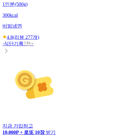
1인분(500g)
300kcal
비빔냉면
4.8
(리뷰
277
개)
·
식단기록
7천+
지금 가입하고
10,000P + 로또 10장
받기