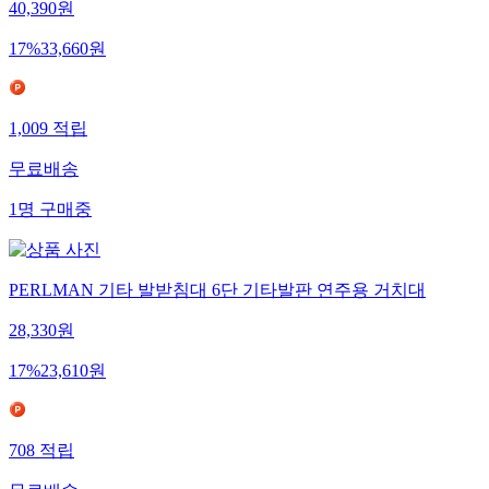
40,390
원
17
%
33,660
원
1,009
적립
무료배송
1
명
구매중
PERLMAN 기타 발받침대 6단 기타발판 연주용 거치대
28,330
원
17
%
23,610
원
708
적립