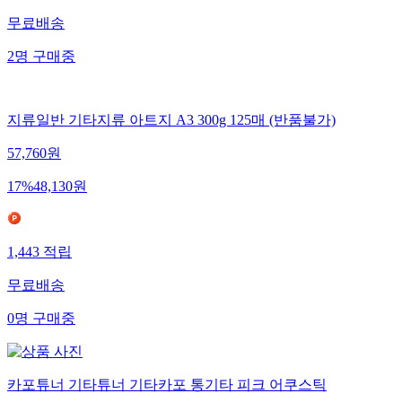
무료배송
2
명
구매중
지류일반 기타지류 아트지 A3 300g 125매 (반품불가)
57,760
원
17
%
48,130
원
1,443
적립
무료배송
0
명
구매중
카포튜너 기타튜너 기타카포 통기타 피크 어쿠스틱