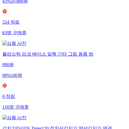
43
%
10,800
원
324
적립
83
명
구매중
플라스틱 피크 베이스 일렉 기타 그립 용품 썸
990
원
90
%
100
원
0
적립
116
명
구매중
감지기타이머 Timer120 적외선감지기 열선감지기 연결