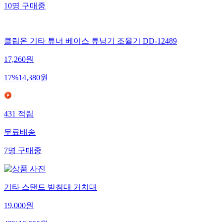
10
명
구매중
클립온 기타 튜너 베이스 튜닝기 조율기 DD-12489
17,260
원
17
%
14,380
원
431
적립
무료배송
7
명
구매중
기타 스탠드 받침대 거치대
19,000
원