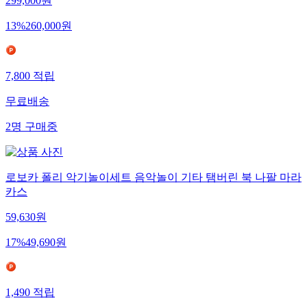
299,000
원
13
%
260,000
원
7,800
적립
무료배송
2
명
구매중
로보카 폴리 악기놀이세트 음악놀이 기타 탬버린 북 나팔 마라
카스
59,630
원
17
%
49,690
원
1,490
적립