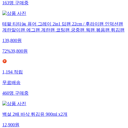
163
명
구매중
테팔 티타늄 퓨어 그레이 2in1 딥팬 22cm / 후라이팬 인덕션팬
계란말이팬 에그팬 계란팬 코팅팬 궁중팬 웍팬 볶음팬 튀김팬
139,800
원
72
%
39,800
원
1,194
적립
무료배송
460
명
구매중
백설 2배 바삭 튀김유 900ml x2개
12,900
원