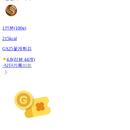
1인분(100g)
215kcal
GS25
꽃게튀김
4.8
(리뷰
44
개)
·
식단기록
80회