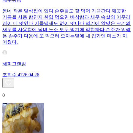
동네 작은 일식집이 있다 손주들도 잘 먹어 가끔간다 깨끗한
기름을 사용 함인지 한입 먹으면 바삭함과 새우 속살의 어우러
짐이 더 맛있다 기름냄새도 없이 맛나다 먹기에 알맞은 크기의
새우를 사용함에 남녀 노소 모두 먹기에 적합하다 손주가 입짧
은 손주가 다음에 또 먹으러 오자는말에 내 입가엔 미소가 지
어졌다.
해피그랜맘
조회수
47
26.04.26
0