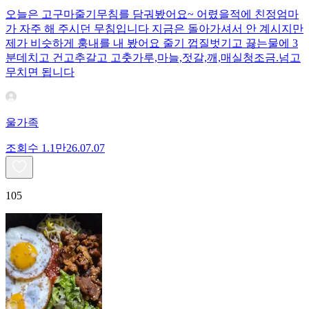
오늘은 고구마줄기무침를 담궈봤어요~ 어렸을적에 친정엄마
가 자주 해 주시던 무침입니다 지금은 돌아가셔서 안 계시지만
제가 비슷하게 훙내를 내 봤어요 줄기 껍질벗기고 끓는물에 3
분데치고 건고추갈고 고춧가루,마늘,젓갈,깨,매실청조금.넘고
무치면 됩니다
울가족
조회수
1.1만
26.07.07
105