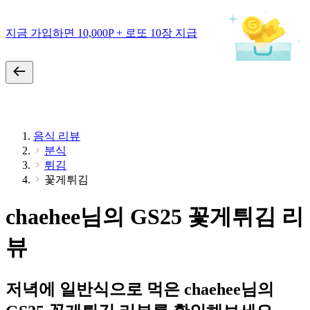
지금 가입하면 10,000P + 로또 10장 지급
음식 리뷰
분식
튀김
꽃게튀김
chaehee님의 GS25 꽃게튀김 리
뷰
저녁에 일반식으로 먹은 chaehee님의