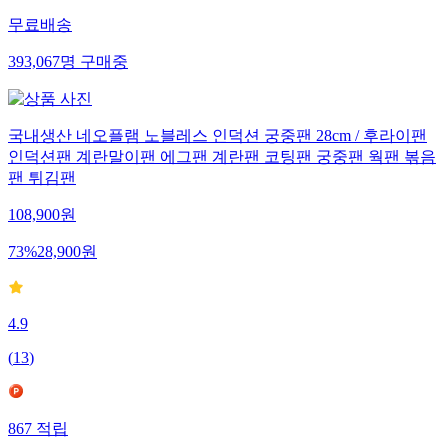
무료배송
393,067
명
구매중
국내생산 네오플램 노블레스 인덕션 궁중팬 28cm / 후라이팬
인덕션팬 계란말이팬 에그팬 계란팬 코팅팬 궁중팬 웍팬 볶음
팬 튀김팬
108,900
원
73
%
28,900
원
4.9
(
13
)
867
적립