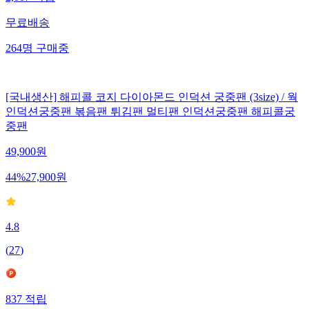
무료배송
264
명
구매중
[국내생산] 해피콜 코지 다이아몬드 인덕션 궁중팬 (3size) / 웍
인덕션궁중팬 볶음팬 튀김팬 멀티팬 인덕션궁중팬 해피콜궁
중팬
49,900
원
44
%
27,900
원
4.8
(
27
)
837
적립