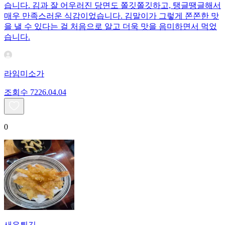
습니다. 김과 잘 어우러진 당면도 쫄깃쫄깃하고, 탱글땡글해서
매우 만족스러운 식감이었습니다. 김말이가 그렇게 쫀쫀한 맛
을 낼 수 있다는 걸 처음으로 알고 더욱 맛을 음미하면서 먹었
습니다.
라임미소가
조회수
72
26.04.04
0
새우튀김