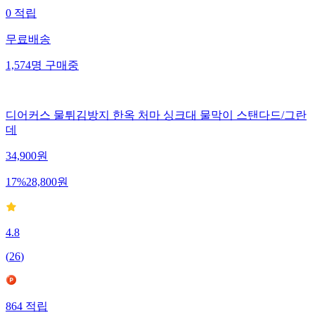
0
적립
무료배송
1,574
명
구매중
디어커스 물튀김방지 한옥 처마 싱크대 물막이 스탠다드/그란
데
34,900
원
17
%
28,800
원
4.8
(
26
)
864
적립