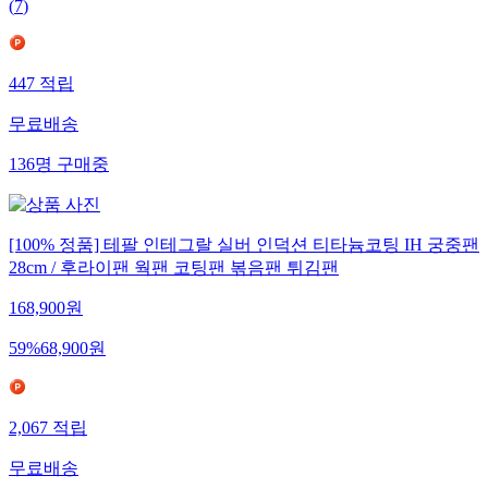
(
7
)
447
적립
무료배송
136
명
구매중
[100% 정품] 테팔 인테그랄 실버 인덕션 티타늄코팅 IH 궁중팬
28cm / 후라이팬 웍팬 코팅팬 볶음팬 튀김팬
168,900
원
59
%
68,900
원
2,067
적립
무료배송