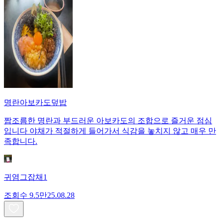
명란아보카도덮밥
짭조름한 명란과 부드러운 아보카도의 조합으로 즐거운 점심
입니다 야채가 적절하게 들어가서 식감을 놓치지 않고 매우 만
족합니다.
귀염그잡채1
조회수
9.5만
25.08.28