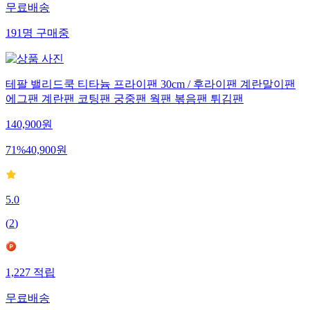
무료배송
191
명
구매중
테팔 밸리드쿡 티타늄 프라이팬 30cm / 후라이팬 계란말이팬
에그팬 계란팬 코팅팬 궁중팬 웍팬 볶음팬 튀김팬
140,900
원
71
%
40,900
원
5.0
(
2
)
1,227
적립
무료배송