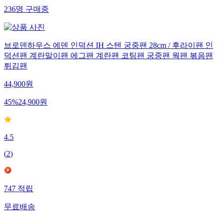
236
명
구매중
브로덴하우스 에덴 인덕션 IH 스텐 궁중팬 28cm / 후라이팬 인
덕션팬 계란말이팬 에그팬 계란팬 코팅팬 궁중팬 웍팬 볶음팬
튀김팬
44,900
원
45
%
24,900
원
4.5
(
2
)
747
적립
무료배송