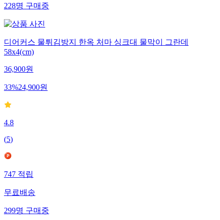
228
명
구매중
디어커스 물튀김방지 한옥 처마 싱크대 물막이 그란데
58x4(cm)
36,900
원
33
%
24,900
원
4.8
(
5
)
747
적립
무료배송
299
명
구매중