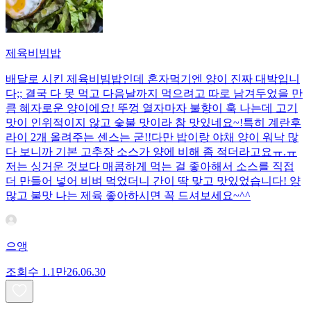
제육비빔밥
배달로 시킨 제육비빔밥인데 혼자먹기엔 양이 진짜 대박입니
다;; 결국 다 못 먹고 다음날까지 먹으려고 따로 남겨두었을 만
큼 혜자로운 양이에요! 뚜껑 열자마자 불향이 훅 나는데 고기
맛이 인위적이지 않고 숯불 맛이라 참 맛있네요~!특히 계란후
라이 2개 올려주는 센스는 굳!! ​다만 밥이랑 야채 양이 워낙 많
다 보니까 기본 고추장 소스가 양에 비해 좀 적더라고요ㅠ.ㅠ
저는 싱거운 것보다 매콤하게 먹는 걸 좋아해서 소스를 직접
더 만들어 넣어 비벼 먹었더니 간이 딱 맞고 맛있었습니다! 양
많고 불맛 나는 제육 좋아하시면 꼭 드셔보세요~^^
으앵
조회수
1.1만
26.06.30