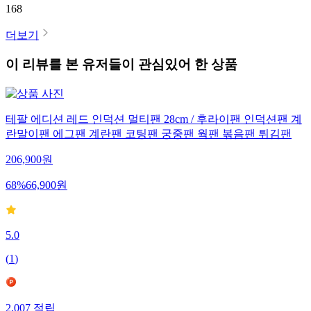
168
더보기
이 리뷰를 본 유저들이 관심있어 한 상품
테팔 에디션 레드 인덕션 멀티팬 28cm / 후라이팬 인덕션팬 계
란말이팬 에그팬 계란팬 코팅팬 궁중팬 웍팬 볶음팬 튀김팬
206,900
원
68
%
66,900
원
5.0
(
1
)
2,007
적립