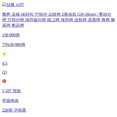
햄튼 포레 세라믹 인덕션 소테팬 2종세트 (24+26cm) / 후라이
팬 인덕션팬 계란말이팬 에그팬 계란팬 코팅팬 궁중팬 웍팬 볶
음팬 튀김팬
136,900
원
73
%
36,900
원
4.5
(
2
)
1,107
적립
무료배송
226
명
구매중