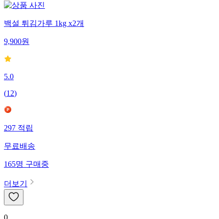
백설 튀김가루 1kg x2개
9,900
원
5.0
(
12
)
297
적립
무료배송
165
명
구매중
더보기
0