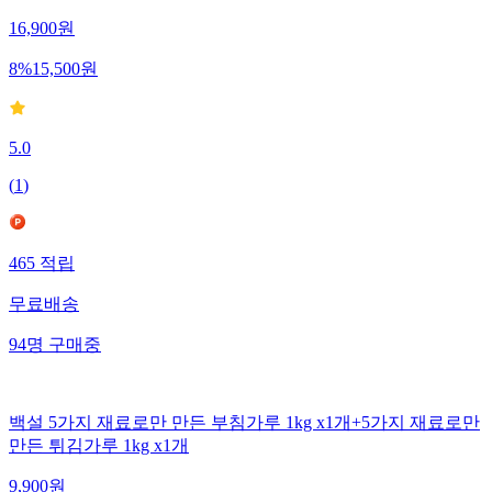
16,900
원
8
%
15,500
원
5.0
(
1
)
465
적립
무료배송
94
명
구매중
백설 5가지 재료로만 만든 부침가루 1kg x1개+5가지 재료로만
만든 튀김가루 1kg x1개
9,900
원