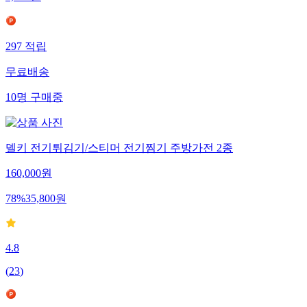
297
적립
무료배송
10
명
구매중
델키 전기튀김기/스티머 전기찜기 주방가전 2종
160,000
원
78
%
35,800
원
4.8
(
23
)