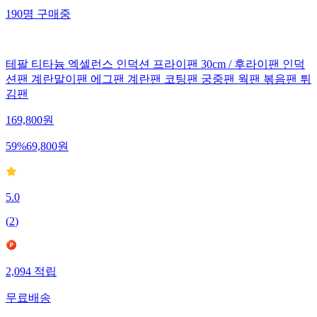
190
명
구매중
테팔 티타늄 엑셀런스 인덕션 프라이팬 30cm / 후라이팬 인덕
션팬 계란말이팬 에그팬 계란팬 코팅팬 궁중팬 웍팬 볶음팬 튀
김팬
169,800
원
59
%
69,800
원
5.0
(
2
)
2,094
적립
무료배송