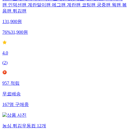
팬 인덕션팬 계란말이팬 에그팬 계란팬 코팅팬 궁중팬 웍팬 볶
음팬 튀김팬
131,900
원
76
%
31,900
원
4.0
(
2
)
957
적립
무료배송
167
명
구매중
농심 튀김우동컵 12개