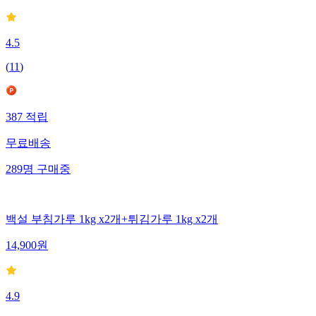
4.5
(
11
)
387
적립
무료배송
289
명
구매중
백설 부침가루 1kg x2개+튀김가루 1kg x2개
14,900
원
4.9