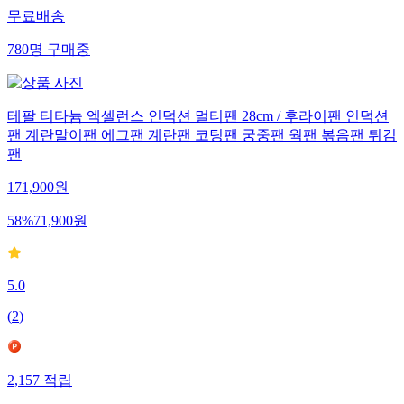
무료배송
780
명
구매중
테팔 티타늄 엑셀런스 인덕션 멀티팬 28cm / 후라이팬 인덕션
팬 계란말이팬 에그팬 계란팬 코팅팬 궁중팬 웍팬 볶음팬 튀김
팬
171,900
원
58
%
71,900
원
5.0
(
2
)
2,157
적립