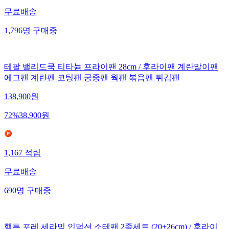
무료배송
1,796
명
구매중
테팔 밸리드쿡 티타늄 프라이팬 28cm / 후라이팬 계란말이팬
에그팬 계란팬 코팅팬 궁중팬 웍팬 볶음팬 튀김팬
138,900
원
72
%
38,900
원
1,167
적립
무료배송
690
명
구매중
햄튼 포레 세라믹 인덕션 소테팬 2종세트 (20+26cm) / 후라이