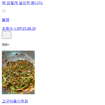
딱 요렇게 넣으면 됩니다.
똘맹
조회수
1.9만
25.08.29
999+
고구마줄기무침