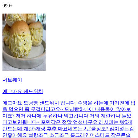
999+
서브웨이
에그마요 샌드위치
에그마요 모닝빵 샌드위치 입니다. 수영을 하는데 가기전에 밥
을 먹으면 좀 무겁더라고요~ 모닝빵하나에 내용물이 많아보
이죠? 저거 하나에 두유하나 먹고갑니다 거의 계란하나 들었
다고보면됩니다~ 포만감은 정말 엄청나구요 레시피는 빵5개
만드는데 계란5개랑 후추 마요네즈는 2큰술정도? 많이넣는걸
안좋아해요 설탕조금 소금조금 홀그레인머스터드 작은큰술