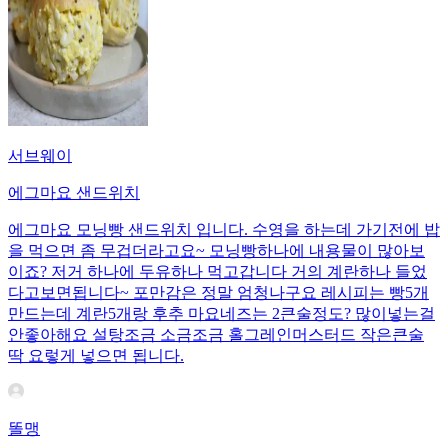
서브웨이
에그마요 샌드위치
에그마요 모닝빵 샌드위치 입니다. 수영을 하는데 가기전에 밥
을 먹으면 좀 무겁더라고요~ 모닝빵하나에 내용물이 많아보
이죠? 저거 하나에 두유하나 먹고갑니다 거의 계란하나 들었
다고보면됩니다~ 포만감은 정말 엄청나구요 레시피는 빵5개
만드는데 계란5개랑 후추 마요네즈는 2큰술정도? 많이넣는걸
안좋아해요 설탕조금 소금조금 홀그레인머스터드 작은큰술
딱 요렇게 넣으면 됩니다.
똘맹