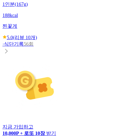
1인분(167g)
188kcal
찐꽃게
5.0
(리뷰
10
개)
·
식단기록
56회
지금 가입하고
10,000P + 로또 10장
받기