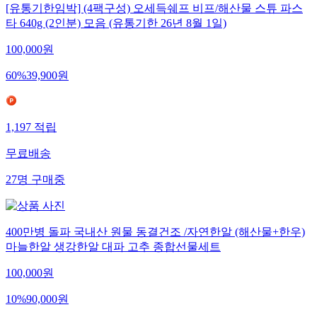
[유통기한임박] (4팩구성) 오세득쉐프 비프/해산물 스튜 파스
타 640g (2인분) 모음 (유통기한 26년 8월 1일)
100,000
원
60
%
39,900
원
1,197
적립
무료배송
27
명
구매중
400만병 돌파 국내산 원물 동결건조 /자연한알 (해산물+한우)
마늘한알 생강한알 대파 고추 종합선물세트
100,000
원
10
%
90,000
원