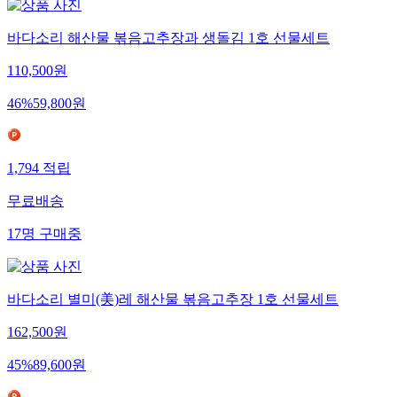
바다소리 해산물 볶음고추장과 생돌김 1호 선물세트
110,500
원
46
%
59,800
원
1,794
적립
무료배송
17
명
구매중
바다소리 별미(美)레 해산물 볶음고추장 1호 선물세트
162,500
원
45
%
89,600
원