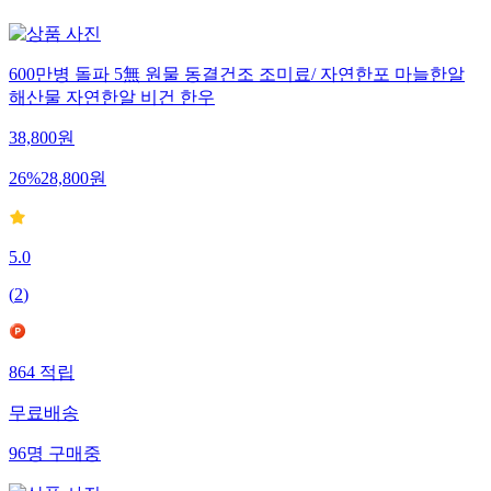
600만병 돌파 5無 원물 동결건조 조미료/ 자연한포 마늘한알
해산물 자연한알 비건 한우
38,800
원
26
%
28,800
원
5.0
(
2
)
864
적립
무료배송
96
명
구매중