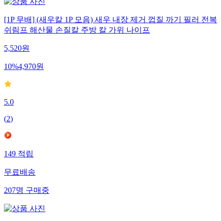
[1P 무배] (새우칼 1P 모음) 새우 내장 제거 껍질 까기 필러 전복
쉬림프 해산물 손질칼 주방 칼 가위 나이프
5,520
원
10
%
4,970
원
5.0
(
2
)
149
적립
무료배송
207
명
구매중