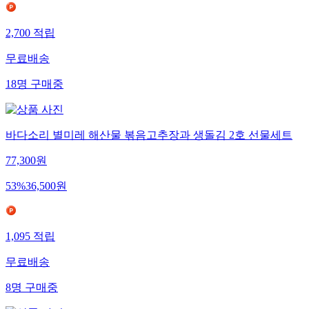
2,700
적립
무료배송
18
명
구매중
바다소리 별미레 해산물 볶음고추장과 생돌김 2호 선물세트
77,300
원
53
%
36,500
원
1,095
적립
무료배송
8
명
구매중