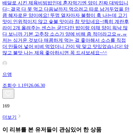
배달로 시킨 제육비빔밥인데 혼자먹기엔 양이 진짜 대박입니
다;; 결국 다 못 먹고 다음날까지 먹으려고 따로 남겨두었을 만
큼 혜자로운 양이에요! 뚜껑 열자마자 불향이 훅 나는데 고기
맛이 인위적이지 않고 숯불 맛이라 참 맛있네요~!특히 계란후
라이 2개 올려주는 센스는 굳!! ​다만 밥이랑 야채 양이 워낙 많
다 보니까 기본 고추장 소스가 양에 비해 좀 적더라고요ㅠ.ㅠ
저는 싱거운 것보다 매콤하게 먹는 걸 좋아해서 소스를 직접
더 만들어 넣어 비벼 먹었더니 간이 딱 맞고 맛있었습니다! 양
많고 불맛 나는 제육 좋아하시면 꼭 드셔보세요~^^
으앵
조회수
1.1만
26.06.30
169
더보기
이 리뷰를 본 유저들이 관심있어 한 상품