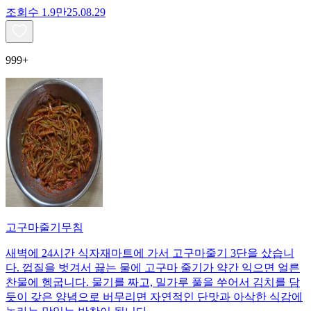
조회수
1.9만
25.08.29
999+
고구마줄기무침
새벽에 24시간 식자재마트에 가서 고구마줄기 3단을 샀습니
다. 껍질을 벗겨서 끓는 물에 고구마 줄기가 약간 익으면 얼른
찬물에 헹굽니다. 물기를 짜고, 밀가루 풀을 쑤어서 김치를 담
듯이 갖은 양념으로 버무리면 자연적인 단맛과 아삭한 식감에