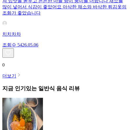
져 입맛을 돋우고 은은한 마늘 향이 풍미를 더합니다 채소를
많이 넣어서 식감이 좋았어요 아삭한 채소와 바삭한 튀김옷의
조화가 좋았습니다
치치차차
조회수
54
26.05.06
0
더보기
지금 인기있는
일반식
음식 리뷰