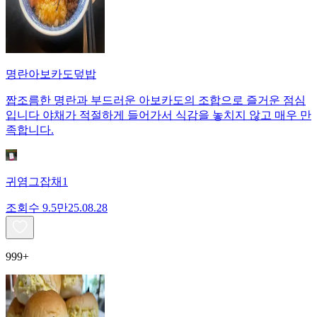
명란아보카도덮밥
짭조름한 명란과 부드러운 아보카도의 조합으로 즐거운 점심
입니다 야채가 적절하게 들어가서 식감을 놓치지 않고 매우 만
족합니다.
귀염그잡채1
조회수
9.5만
25.08.28
999+