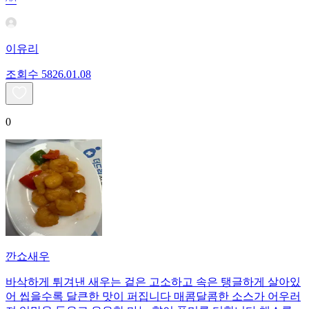
이유리
조회수
58
26.01.08
0
깐쇼새우
바삭하게 튀겨낸 새우는 겉은 고소하고 속은 탱글하게 살아있
어 씹을수록 달큰한 맛이 퍼집니다 매콤달콤한 소스가 어우러