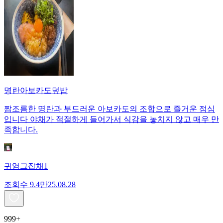
명란아보카도덮밥
짭조름한 명란과 부드러운 아보카도의 조합으로 즐거운 점심
입니다 야채가 적절하게 들어가서 식감을 놓치지 않고 매우 만
족합니다.
귀염그잡채1
조회수
9.4만
25.08.28
999+