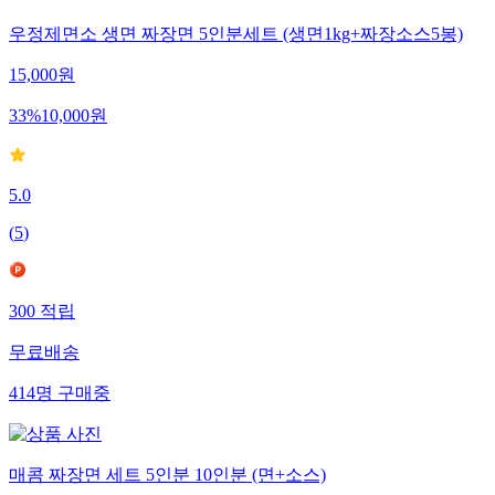
우정제면소 생면 짜장면 5인분세트 (생면1kg+짜장소스5봉)
15,000
원
33
%
10,000
원
5.0
(
5
)
300
적립
무료배송
414
명
구매중
매콤 짜장면 세트 5인분 10인분 (면+소스)