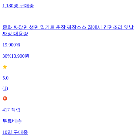
1,180
명
구매중
중화 짜장면 생면 밀키트 춘장 짜장소스 집에서 간편조리 옛날
짜장 대용량
19,900
원
30
%
13,900
원
5.0
(
1
)
417
적립
무료배송
10
명
구매중