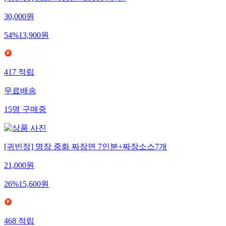
30,000
원
54
%
13,900
원
417
적립
무료배송
15
명
구매중
[귀빈정] 명장 중화 짜장면 7인분+짜장소스7개
21,000
원
26
%
15,600
원
468
적립