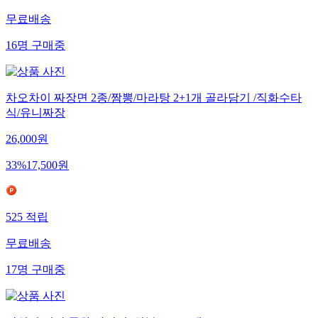
무료배송
16
명
구매중
차오차이 짜장면 2종/짬뽕/마라탕 2+1개 골라담기 /직화수타
식/유니짜장
26,000
원
33
%
17,500
원
525
적립
무료배송
17
명
구매중