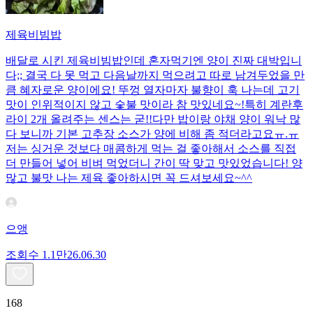
제육비빔밥
배달로 시킨 제육비빔밥인데 혼자먹기엔 양이 진짜 대박입니
다;; 결국 다 못 먹고 다음날까지 먹으려고 따로 남겨두었을 만
큼 혜자로운 양이에요! 뚜껑 열자마자 불향이 훅 나는데 고기
맛이 인위적이지 않고 숯불 맛이라 참 맛있네요~!특히 계란후
라이 2개 올려주는 센스는 굳!! ​다만 밥이랑 야채 양이 워낙 많
다 보니까 기본 고추장 소스가 양에 비해 좀 적더라고요ㅠ.ㅠ
저는 싱거운 것보다 매콤하게 먹는 걸 좋아해서 소스를 직접
더 만들어 넣어 비벼 먹었더니 간이 딱 맞고 맛있었습니다! 양
많고 불맛 나는 제육 좋아하시면 꼭 드셔보세요~^^
으앵
조회수
1.1만
26.06.30
168