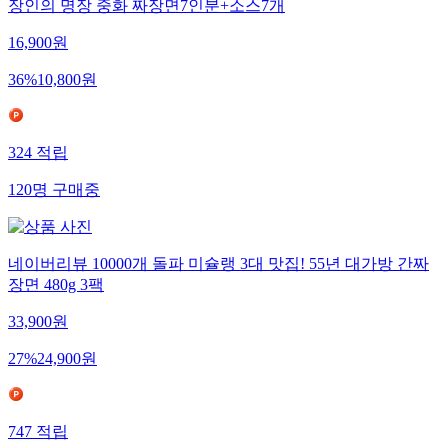
장인의 명장 중화 짜장면7인분+소스7개
16,900
원
36
%
10,800
원
324
적립
120
명
구매중
네이버리뷰 10000개 돌파 미슐랭 3대 맛집! 55년 대가방 간짜
장면 480g 3팩
33,900
원
27
%
24,900
원
747
적립