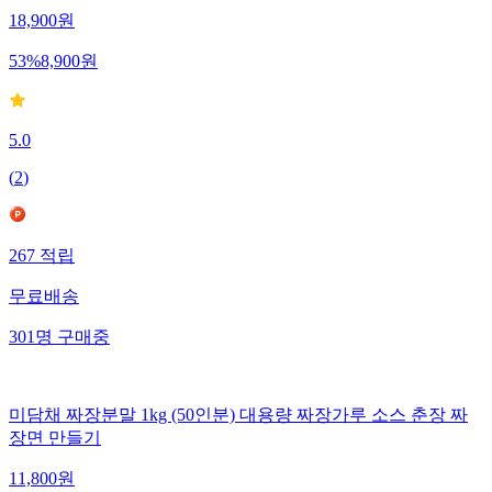
18,900
원
53
%
8,900
원
5.0
(
2
)
267
적립
무료배송
301
명
구매중
미담채 짜장분말 1kg (50인분) 대용량 짜장가루 소스 춘장 짜
장면 만들기
11,800
원