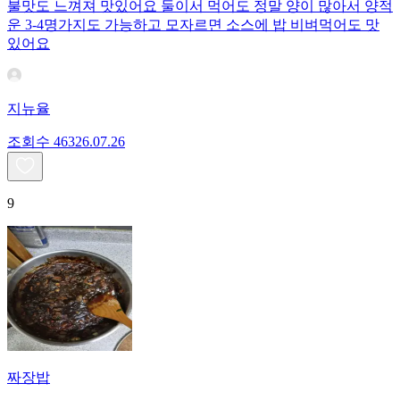
불맛도 느껴져 맛있어요 둘이서 먹어도 정말 양이 많아서 양적
운 3-4명가지도 가능하고 모자르면 소스에 밥 비벼먹어도 맛
있어요
지뉴율
조회수
463
26.07.26
9
짜장밥