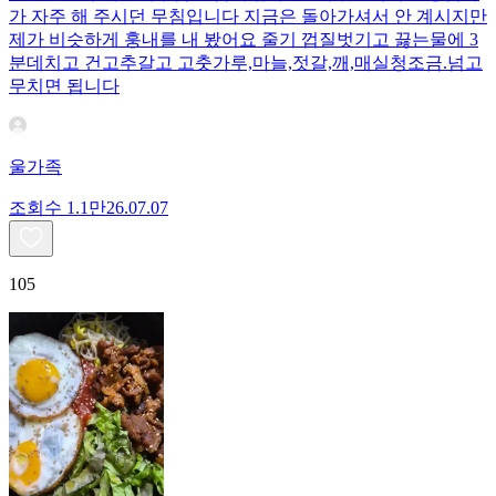
가 자주 해 주시던 무침입니다 지금은 돌아가셔서 안 계시지만
제가 비슷하게 훙내를 내 봤어요 줄기 껍질벗기고 끓는물에 3
분데치고 건고추갈고 고춧가루,마늘,젓갈,깨,매실청조금.넘고
무치면 됩니다
울가족
조회수
1.1만
26.07.07
105