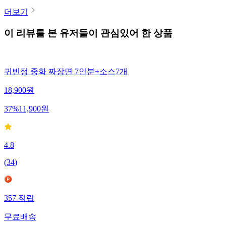
더보기
이 리뷰를 본 유저들이 관심있어 한 상품
귀빈정 중화 짜장면 7인분+소스7개
18,900
원
37
%
11,900
원
4.8
(
34
)
357
적립
무료배송