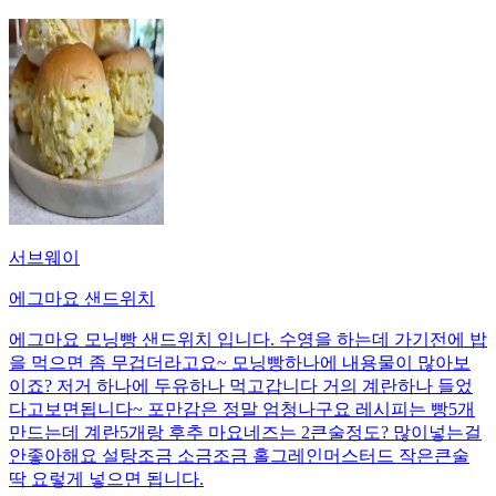
서브웨이
에그마요 샌드위치
에그마요 모닝빵 샌드위치 입니다. 수영을 하는데 가기전에 밥
을 먹으면 좀 무겁더라고요~ 모닝빵하나에 내용물이 많아보
이죠? 저거 하나에 두유하나 먹고갑니다 거의 계란하나 들었
다고보면됩니다~ 포만감은 정말 엄청나구요 레시피는 빵5개
만드는데 계란5개랑 후추 마요네즈는 2큰술정도? 많이넣는걸
안좋아해요 설탕조금 소금조금 홀그레인머스터드 작은큰술
딱 요렇게 넣으면 됩니다.