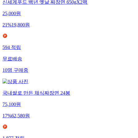
신세계푸드 백년 옛날 짜장면 650gX2팩
25,000
원
21
%
19,800
원
594
적립
무료배송
10
명
구매중
국내쌀로 만든 채식짜장면 24봉
75,100
원
17
%
62,580
원