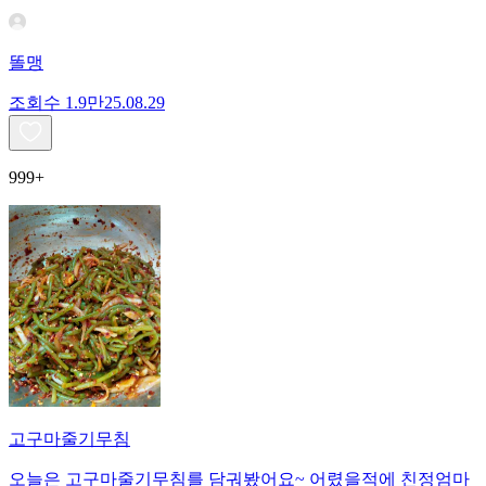
똘맹
조회수
1.9만
25.08.29
999+
고구마줄기무침
오늘은 고구마줄기무침를 담궈봤어요~ 어렸을적에 친정엄마