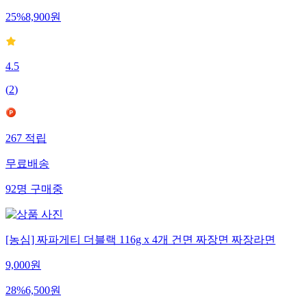
25
%
8,900
원
4.5
(
2
)
267
적립
무료배송
92
명
구매중
[농심] 짜파게티 더블랙 116g x 4개 건면 짜장면 짜장라면
9,000
원
28
%
6,500
원