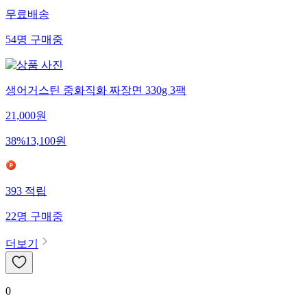
무료배송
54
명
구매중
생어거스틴 중화직화 짜장면 330g 3팩
21,000
원
38
%
13,100
원
393
적립
22
명
구매중
더보기
0