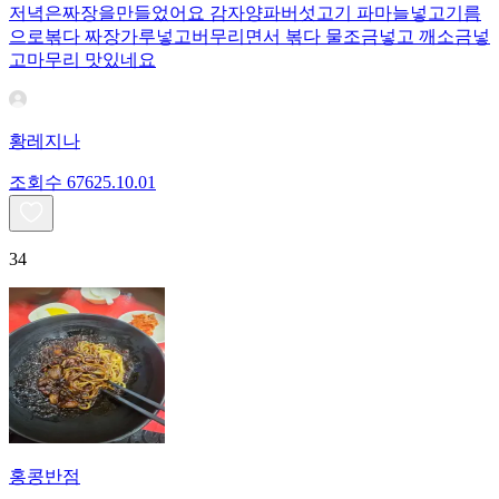
저녁은짜장을만들었어요 감자양파버섯고기 파마늘넣고기름
으로볶다 짜장가루넣고버무리면서 볶다 물조금넣고 깨소금넣
고마무리 맛있네요
황레지나
조회수
676
25.10.01
34
홍콩반점