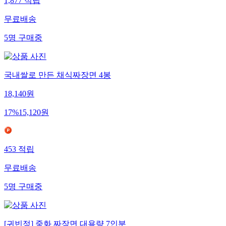
1,877
적립
무료배송
5
명
구매중
국내쌀로 만든 채식짜장면 4봉
18,140
원
17
%
15,120
원
453
적립
무료배송
5
명
구매중
[귀빈정] 중화 짜장면 대용량 7인분