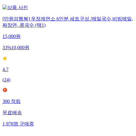
[만원의행복] 우정제면소 6인분 세트구성 /메밀국수,비빔메밀,
짜장면, 콩국수 (택1)
15,000
원
33
%
10,000
원
4.7
(
24
)
300
적립
무료배송
1,976
명
구매중