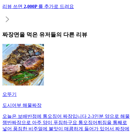
리뷰 쓰면
2,000P
를 추가로 드려요
짜장면
을 먹은 유저들의 다른 리뷰
오뚜기
도시어부 해물짜장
오늘은 보배반점에 통오징어 짜장입니다 2-3인분 양으로 해물
쟁반짜장으로 아주 양이 푸짐하구요 통오징어튀짐을 통째로
넣어 품짐한 비주얼에 불맛이 매콤하게 들어가 있어서 짜장에