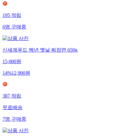
195
적립
6
명
구매중
신세계푸드 백년 옛날 짜장면 650g
15,000
원
14
%
12,900
원
387
적립
무료배송
7
명
구매중