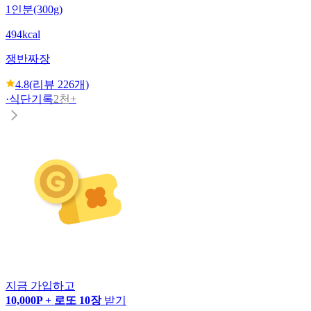
1인분(300g)
494kcal
쟁반짜장
4.8
(리뷰
226
개)
·
식단기록
2천+
지금 가입하고
10,000P + 로또 10장
받기