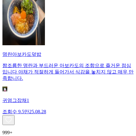
명란아보카도덮밥
짭조름한 명란과 부드러운 아보카도의 조합으로 즐거운 점심
입니다 야채가 적절하게 들어가서 식감을 놓치지 않고 매우 만
족합니다.
귀염그잡채1
조회수
9.5만
25.08.28
999+