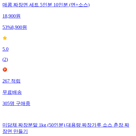
매콤 짜장면 세트 5인분 10인분 (면+소스)
18,900
원
53
%
8,900
원
5.0
(
2
)
267
적립
무료배송
305
명
구매중
미담채 짜장분말 1kg (50인분) 대용량 짜장가루 소스 춘장 짜
장면 만들기