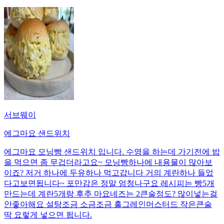
서브웨이
에그마요 샌드위치
에그마요 모닝빵 샌드위치 입니다. 수영을 하는데 가기전에 밥
을 먹으면 좀 무겁더라고요~ 모닝빵하나에 내용물이 많아보
이죠? 저거 하나에 두유하나 먹고갑니다 거의 계란하나 들었
다고보면됩니다~ 포만감은 정말 엄청나구요 레시피는 빵5개
만드는데 계란5개랑 후추 마요네즈는 2큰술정도? 많이넣는걸
안좋아해요 설탕조금 소금조금 홀그레인머스터드 작은큰술
딱 요렇게 넣으면 됩니다.