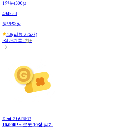
1인분(300g)
494kcal
쟁반짜장
4.8
(리뷰
226
개)
·
식단기록
2천+
지금 가입하고
10,000P + 로또 10장
받기