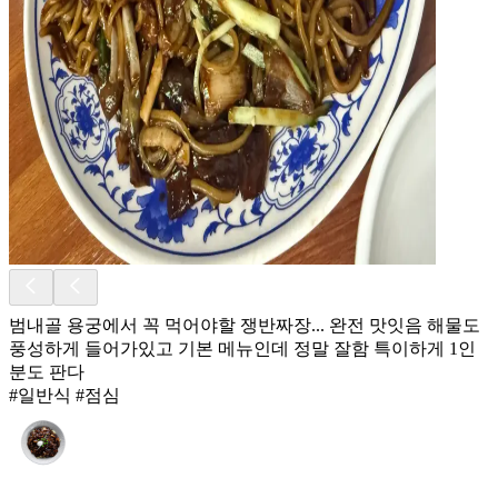
범내골 용궁에서 꼭 먹어야할 쟁반짜장... 완전 맛잇음 해물도
풍성하게 들어가있고 기본 메뉴인데 정말 잘함 특이하게 1인
분도 판다
#일반식 #점심