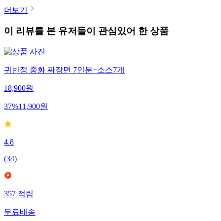
더보기
이 리뷰를 본 유저들이 관심있어 한 상품
귀빈정 중화 짜장면 7인분+소스7개
18,900
원
37
%
11,900
원
4.8
(
34
)
357
적립
무료배송