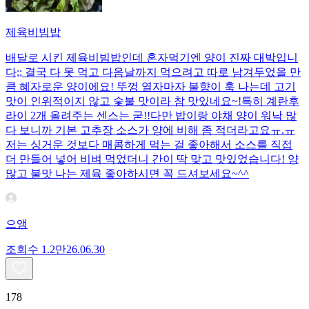
제육비빔밥
배달로 시킨 제육비빔밥인데 혼자먹기엔 양이 진짜 대박입니
다;; 결국 다 못 먹고 다음날까지 먹으려고 따로 남겨두었을 만
큼 혜자로운 양이에요! 뚜껑 열자마자 불향이 훅 나는데 고기
맛이 인위적이지 않고 숯불 맛이라 참 맛있네요~!특히 계란후
라이 2개 올려주는 센스는 굳!! ​다만 밥이랑 야채 양이 워낙 많
다 보니까 기본 고추장 소스가 양에 비해 좀 적더라고요ㅠ.ㅠ
저는 싱거운 것보다 매콤하게 먹는 걸 좋아해서 소스를 직접
더 만들어 넣어 비벼 먹었더니 간이 딱 맞고 맛있었습니다! 양
많고 불맛 나는 제육 좋아하시면 꼭 드셔보세요~^^
으앵
조회수
1.2만
26.06.30
178