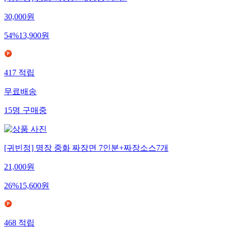
[귀빈정] 중화 짜장면 대용량 7인분
30,000
원
54
%
13,900
원
417
적립
무료배송
15
명
구매중
[귀빈정] 명장 중화 짜장면 7인분+짜장소스7개
21,000
원
26
%
15,600
원
468
적립