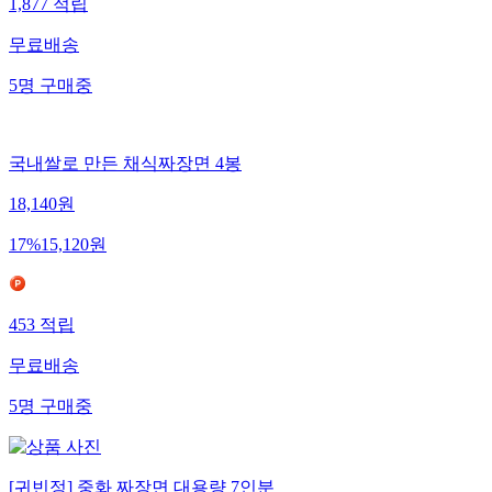
1,877
적립
무료배송
5
명
구매중
국내쌀로 만든 채식짜장면 4봉
18,140
원
17
%
15,120
원
453
적립
무료배송
5
명
구매중