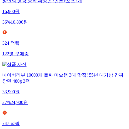
장인의 명장 중화 짜장면7인분+소스7개
16,900
원
36
%
10,800
원
324
적립
122
명
구매중
네이버리뷰 10000개 돌파 미슐랭 3대 맛집! 55년 대가방 간짜
장면 480g 3팩
33,900
원
27
%
24,900
원
747
적립