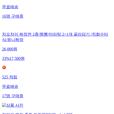
무료배송
16
명
구매중
차오차이 짜장면 2종/짬뽕/마라탕 2+1개 골라담기 /직화수타
식/유니짜장
26,000
원
33
%
17,500
원
525
적립
무료배송
17
명
구매중