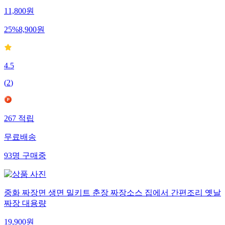
11,800
원
25
%
8,900
원
4.5
(
2
)
267
적립
무료배송
93
명
구매중
중화 짜장면 생면 밀키트 춘장 짜장소스 집에서 간편조리 옛날
짜장 대용량
19,900
원