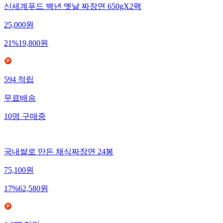
신세계푸드 백년 옛날 짜장면 650gX2팩
25,000
원
21
%
19,800
원
594
적립
무료배송
10
명
구매중
국내쌀로 만든 채식짜장면 24봉
75,100
원
17
%
62,580
원