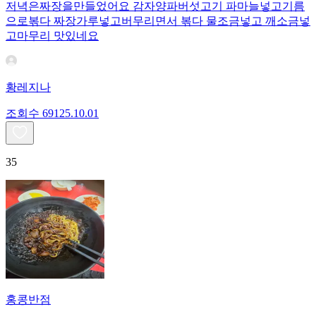
저녁은짜장을만들었어요 감자양파버섯고기 파마늘넣고기름
으로볶다 짜장가루넣고버무리면서 볶다 물조금넣고 깨소금넣
고마무리 맛있네요
황레지나
조회수
691
25.10.01
35
홍콩반점