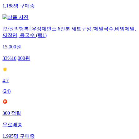
1,188
명
구매중
[만원의행복] 우정제면소 6인분 세트구성 /메밀국수,비빔메밀,
짜장면, 콩국수 (택1)
15,000
원
33
%
10,000
원
4.7
(
24
)
300
적립
무료배송
1,995
명
구매중