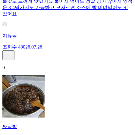
불맛도 느껴져 맛있어요 둘이서 먹어도 정말 양이 많아서 양적
운 3-4명가지도 가능하고 모자르면 소스에 밥 비벼먹어도 맛
있어요
지뉴율
조회수
480
26.07.26
9
짜장밥