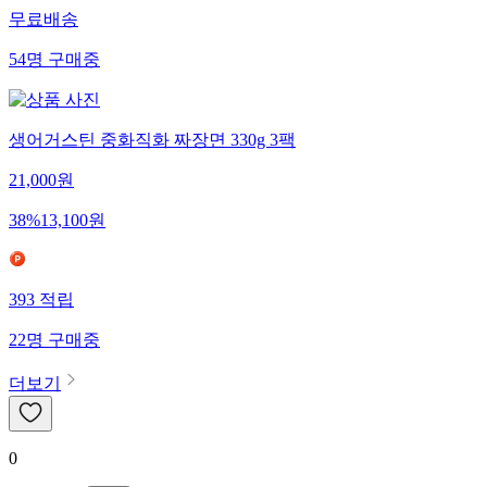
무료배송
54
명
구매중
생어거스틴 중화직화 짜장면 330g 3팩
21,000
원
38
%
13,100
원
393
적립
22
명
구매중
더보기
0