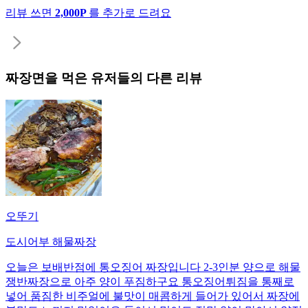
리뷰 쓰면
2,000P
를 추가로 드려요
짜장면
을 먹은 유저들의 다른 리뷰
오뚜기
도시어부 해물짜장
오늘은 보배반점에 통오징어 짜장입니다 2-3인분 양으로 해물
쟁반짜장으로 아주 양이 푸짐하구요 통오징어튀짐을 통째로
넣어 품짐한 비주얼에 불맛이 매콤하게 들어가 있어서 짜장에