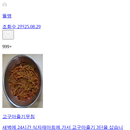
똘맹
조회수
2만
25.08.29
999+
고구마줄기무침
새벽에 24시간 식자재마트에 가서 고구마줄기 3단을 샀습니