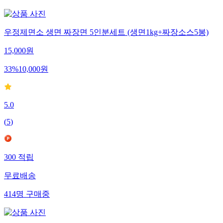
우정제면소 생면 짜장면 5인분세트 (생면1kg+짜장소스5봉)
15,000
원
33
%
10,000
원
5.0
(
5
)
300
적립
무료배송
414
명
구매중