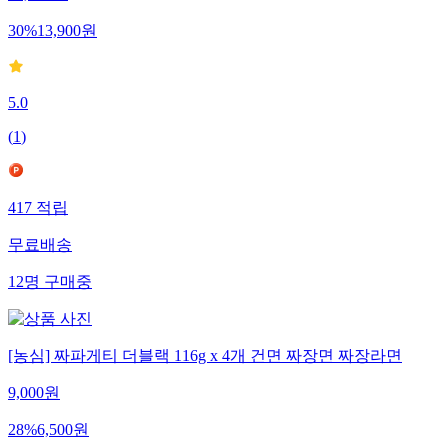
30
%
13,900
원
5.0
(
1
)
417
적립
무료배송
12
명
구매중
[농심] 짜파게티 더블랙 116g x 4개 건면 짜장면 짜장라면
9,000
원
28
%
6,500
원