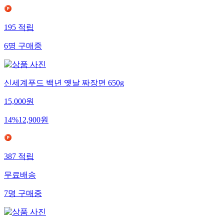
195
적립
6
명
구매중
신세계푸드 백년 옛날 짜장면 650g
15,000
원
14
%
12,900
원
387
적립
무료배송
7
명
구매중