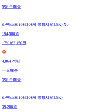
5
명
구매중
라멘스프 (아리아케 봉황시오1.8K) X6
194,580
원
17
%
162,150
원
4,864
적립
무료배송
3
명
구매중
라멘스프 (아리아케 봉황시오1.8K)
39,280
원