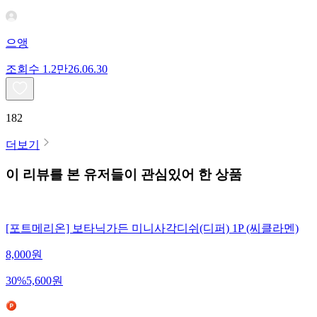
으앵
조회수
1.2만
26.06.30
182
더보기
이 리뷰를 본 유저들이 관심있어 한 상품
[포트메리온] 보타닉가든 미니사각디쉬(디퍼) 1P (씨클라멘)
8,000
원
30
%
5,600
원