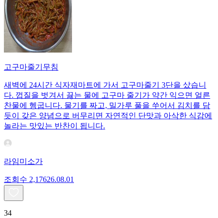
고구마줄기무침
새벽에 24시간 식자재마트에 가서 고구마줄기 3단을 샀습니
다. 껍질을 벗겨서 끓는 물에 고구마 줄기가 약간 익으면 얼른
찬물에 헹굽니다. 물기를 짜고, 밀가루 풀을 쑤어서 김치를 담
듯이 갖은 양념으로 버무리면 자연적인 단맛과 아삭한 식감에
놀라는 맛있는 반찬이 됩니다.
라임미소가
조회수
2,176
26.08.01
34