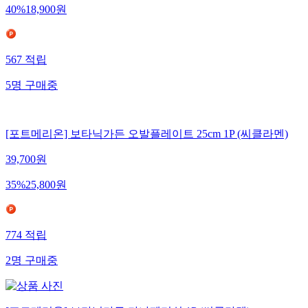
40
%
18,900
원
567
적립
5
명
구매중
[포트메리온] 보타닉가든 오발플레이트 25cm 1P (씨클라멘)
39,700
원
35
%
25,800
원
774
적립
2
명
구매중