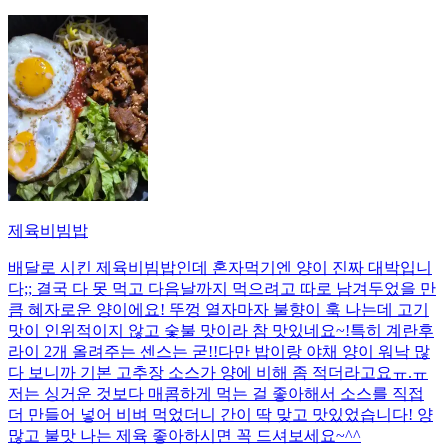
제육비빔밥
배달로 시킨 제육비빔밥인데 혼자먹기엔 양이 진짜 대박입니
다;; 결국 다 못 먹고 다음날까지 먹으려고 따로 남겨두었을 만
큼 혜자로운 양이에요! 뚜껑 열자마자 불향이 훅 나는데 고기
맛이 인위적이지 않고 숯불 맛이라 참 맛있네요~!특히 계란후
라이 2개 올려주는 센스는 굳!! ​다만 밥이랑 야채 양이 워낙 많
다 보니까 기본 고추장 소스가 양에 비해 좀 적더라고요ㅠ.ㅠ
저는 싱거운 것보다 매콤하게 먹는 걸 좋아해서 소스를 직접
더 만들어 넣어 비벼 먹었더니 간이 딱 맞고 맛있었습니다! 양
많고 불맛 나는 제육 좋아하시면 꼭 드셔보세요~^^