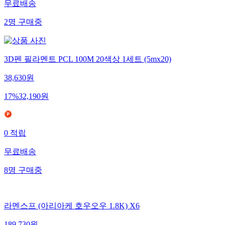
무료배송
2
명
구매중
3D펜 필라멘트 PCL 100M 20색상 1세트 (5mx20)
38,630
원
17
%
32,190
원
0
적립
무료배송
8
명
구매중
라멘스프 (아리아케 호우오우 1.8K) X6
189,730
원