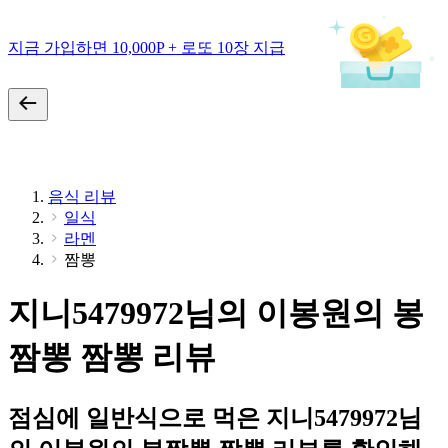
지금 가입하면 10,000P + 로또 10장 지급
음식 리뷰
일식
라멘
짬뽕
지니5479972님의 이봉원의 봉
짬뽕 짬뽕 리뷰
점심에 일반식으로 먹은 지니5479972님