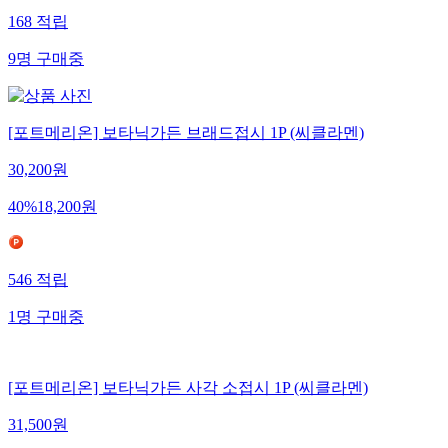
168
적립
9
명
구매중
[포트메리온] 보타닉가든 브래드접시 1P (씨클라멘)
30,200
원
40
%
18,200
원
546
적립
1
명
구매중
[포트메리온] 보타닉가든 사각 소접시 1P (씨클라멘)
31,500
원