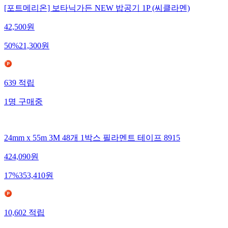
[포트메리온] 보타닉가든 NEW 밥공기 1P (씨클라멘)
42,500
원
50
%
21,300
원
639
적립
1
명
구매중
24mm x 55m 3M 48개 1박스 필라멘트 테이프 8915
424,090
원
17
%
353,410
원
10,602
적립