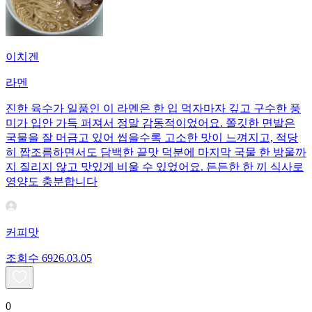
이치겐
라멘
진한 육수가 일품인 이 라멘은 한 입 먹자마자 깊고 구수한 풍
미가 입안 가득 퍼져서 정말 감동적이었어요. 쫄깃한 면발은
국물을 잘 머금고 있어 씹을수록 고소한 맛이 느껴지고, 적당
히 짭조름하면서도 담백한 끝맛 덕분에 마지막 국물 한 방울까
지 질리지 않고 맛있게 비울 수 있었어요. 든든한 한 끼 식사로
영양도 충분합니다
커피맛
조회수
69
26.03.05
0