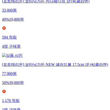
[포트메리온] 보타닉가든 카나페디쉬 1P (씨클라멘)
33,000
원
40
%
19,800
원
594
적립
4
명
구매중
[포트메리온] 보타닉가든 NEW 샐러드볼 17.5cm 1P (씨클라멘)
77,900
원
50
%
39,000
원
1,170
적립
1
명
구매중