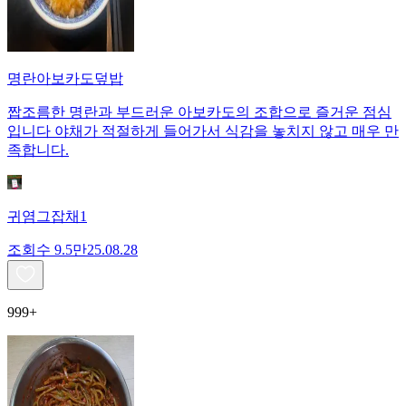
명란아보카도덮밥
짭조름한 명란과 부드러운 아보카도의 조합으로 즐거운 점심
입니다 야채가 적절하게 들어가서 식감을 놓치지 않고 매우 만
족합니다.
귀염그잡채1
조회수
9.5만
25.08.28
999+