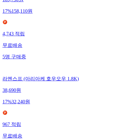
17
%
158,110
원
4,743
적립
무료배송
5
명
구매중
라멘스프 (아리아케 호우오우 1.8K)
38,690
원
17
%
32,240
원
967
적립
무료배송