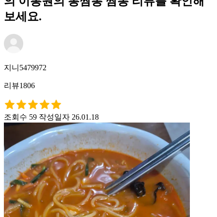
의 이봉원의 봉짬뽕 짬뽕 리뷰를 확인해
보세요.
지니5479972
리뷰1806
조회수 59
작성일자 26.01.18