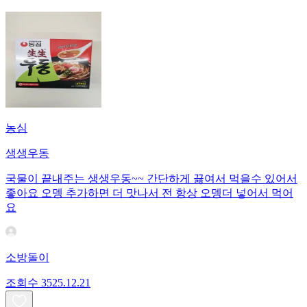
농심
생생우동
국물이 끝내주는 생생우동~~ 간단하게 끓여서 먹을수 있어서
좋아요 오뎅 추가하면 더 맛나서 전 항상 오뎅더 넣어서 먹어
요
소방돌이
조회수
35
25.12.21