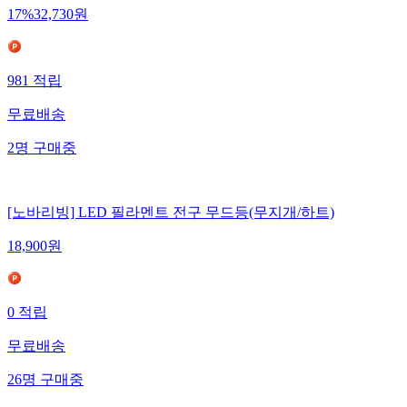
17
%
32,730
원
981
적립
무료배송
2
명
구매중
[노바리빙] LED 필라멘트 전구 무드등(무지개/하트)
18,900
원
0
적립
무료배송
26
명
구매중