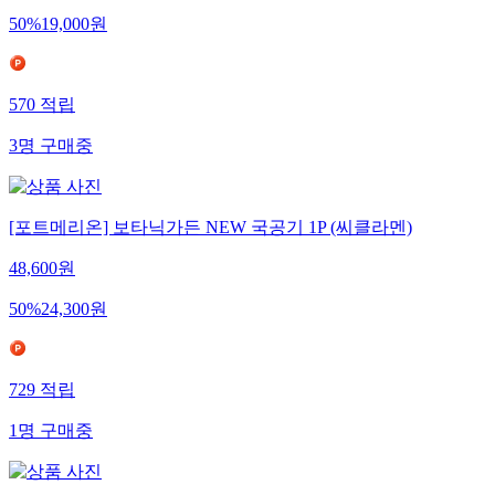
50
%
19,000
원
570
적립
3
명
구매중
[포트메리온] 보타닉가든 NEW 국공기 1P (씨클라멘)
48,600
원
50
%
24,300
원
729
적립
1
명
구매중