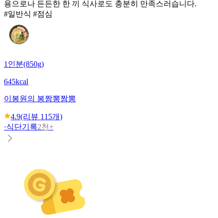
용으로나 든든한 한 끼 식사로도 충분히 만족스러습니다.
#일반식 #점심
1인분(850g)
645kcal
이봉원의 봉짬뽕
짬뽕
4.9
(리뷰
115
개)
·
식단기록
2천+