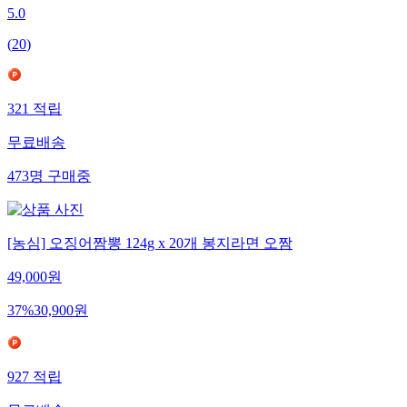
5.0
(
20
)
321
적립
무료배송
473
명
구매중
[농심] 오징어짬뽕 124g x 20개 봉지라면 오짬
49,000
원
37
%
30,900
원
927
적립