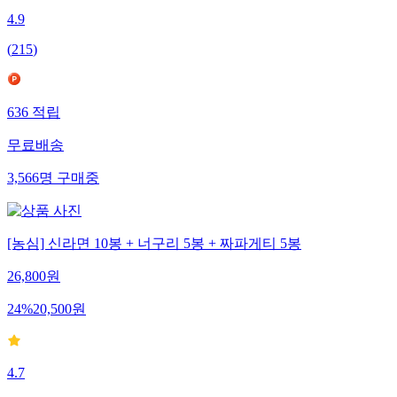
4.9
(
215
)
636
적립
무료배송
3,566
명
구매중
[농심] 신라면 10봉 + 너구리 5봉 + 짜파게티 5봉
26,800
원
24
%
20,500
원
4.7