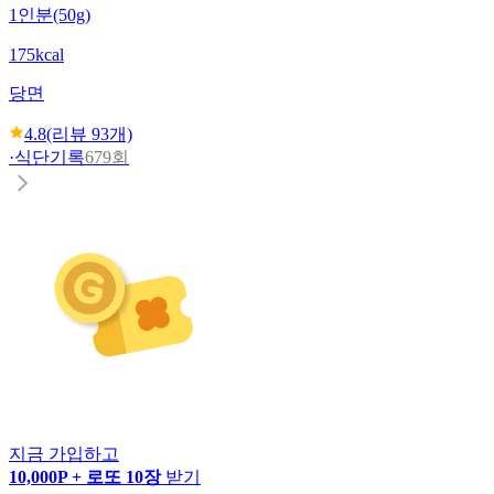
1인분(50g)
175kcal
당면
4.8
(리뷰
93
개)
·
식단기록
679회
지금 가입하고
10,000P + 로또 10장
받기