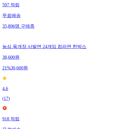
597
적립
무료배송
35,896
명
구매중
농심 육개장 사발면 24개입 컵라면 한박스
38,600
원
21
%
30,600
원
4.6
(
17
)
918
적립