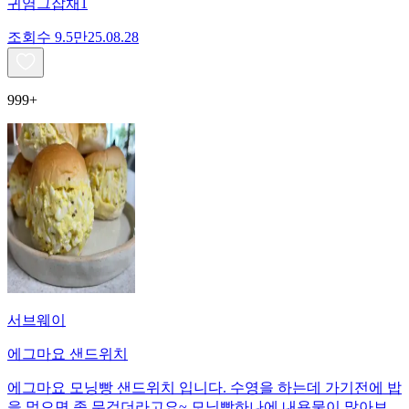
귀염그잡채1
조회수
9.5만
25.08.28
999+
서브웨이
에그마요 샌드위치
에그마요 모닝빵 샌드위치 입니다. 수영을 하는데 가기전에 밥
을 먹으면 좀 무겁더라고요~ 모닝빵하나에 내용물이 많아보