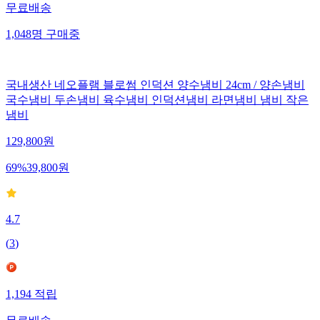
무료배송
1,048
명
구매중
국내생산 네오플램 블로썸 인덕션 양수냄비 24cm / 양손냄비
국수냄비 두손냄비 육수냄비 인덕션냄비 라면냄비 냄비 작은
냄비
129,800
원
69
%
39,800
원
4.7
(
3
)
1,194
적립