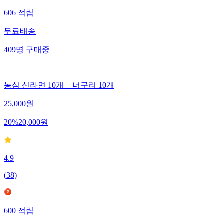
606
적립
무료배송
409
명
구매중
농심 신라면 10개 + 너구리 10개
25,000
원
20
%
20,000
원
4.9
(
38
)
600
적립