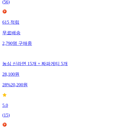
(
56
)
615
적립
무료배송
2,790
명
구매중
농심 신라면 15개 + 짜파게티 5개
28,100
원
28
%
20,200
원
5.0
(
15
)