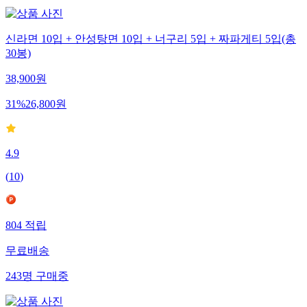
신라면 10입 + 안성탕면 10입 + 너구리 5입 + 짜파게티 5입(총
30봉)
38,900
원
31
%
26,800
원
4.9
(
10
)
804
적립
무료배송
243
명
구매중