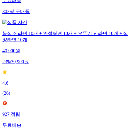
무료배송
803
명
구매중
농심 신라면 10개 + 안성탕면 10개 + 오뚜기 진라면 10개 + 삼
양라면 10개
40,000
원
23
%
30,900
원
4.6
(
26
)
927
적립
무료배송