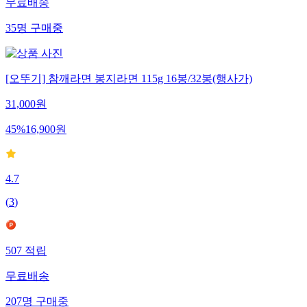
무료배송
35
명
구매중
[오뚜기] 참깨라면 봉지라면 115g 16봉/32봉(행사가)
31,000
원
45
%
16,900
원
4.7
(
3
)
507
적립
무료배송
207
명
구매중