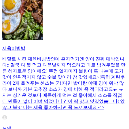
제육비빔밥
배달로 시킨 제육비빔밥인데 혼자먹기엔 양이 진짜 대박입니
다;; 결국 다 못 먹고 다음날까지 먹으려고 따로 남겨두었을 만
큼 혜자로운 양이에요! 뚜껑 열자마자 불향이 훅 나는데 고기
맛이 인위적이지 않고 숯불 맛이라 참 맛있네요~!특히 계란후
라이 2개 올려주는 센스는 굳!! ​다만 밥이랑 야채 양이 워낙 많
다 보니까 기본 고추장 소스가 양에 비해 좀 적더라고요ㅠ.ㅠ
저는 싱거운 것보다 매콤하게 먹는 걸 좋아해서 소스를 직접
더 만들어 넣어 비벼 먹었더니 간이 딱 맞고 맛있었습니다! 양
많고 불맛 나는 제육 좋아하시면 꼭 드셔보세요~^^
으앵