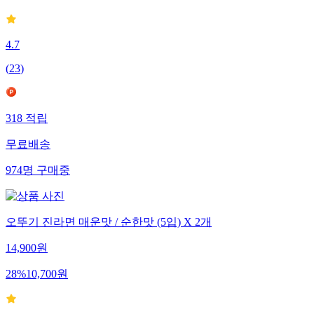
4.7
(
23
)
318
적립
무료배송
974
명
구매중
오뚜기 진라면 매운맛 / 순한맛 (5입) X 2개
14,900
원
28
%
10,700
원