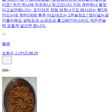
이죠? 저거 하나에 두유하나 먹고갑니다 거의 계란하나 들었
다고보면됩니다~ 포만감은 정말 엄청나구요 레시피는 빵5개
만드는데 계란5개랑 후추 마요네즈는 2큰술정도? 많이넣는걸
안좋아해요 설탕조금 소금조금 홀그레인머스터드 작은큰술
딱 요렇게 넣으면 됩니다.
똘맹
조회수
2.1만
25.08.29
999+