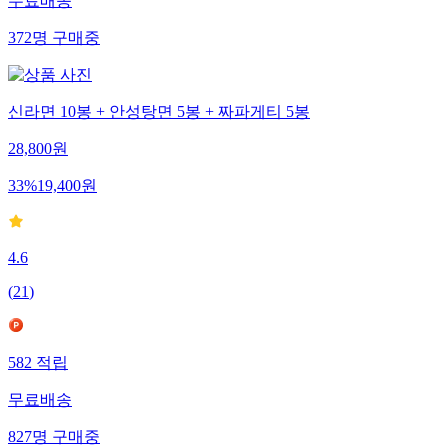
무료배송
372
명
구매중
신라면 10봉 + 안성탕면 5봉 + 짜파게티 5봉
28,800
원
33
%
19,400
원
4.6
(
21
)
582
적립
무료배송
827
명
구매중