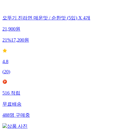
오뚜기 진라면 매운맛 / 순한맛 (5입) X 4개
21,900
원
21
%
17,200
원
4.8
(
20
)
516
적립
무료배송
488
명
구매중