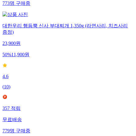
773
명
구매중
대한우리 햄듬뿍 신사 부대찌개 1,350g (라면사리, 치즈사리
증정)
23,900
원
50
%
11,900
원
4.6
(
10
)
357
적립
무료배송
779
명
구매중