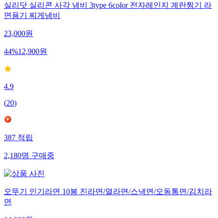
실리닷 실리콘 사각 냄비 3type 6color 전자레인지 계란찜기 라
면용기 찌게냄비
23,000
원
44
%
12,900
원
4.9
(
20
)
387
적립
2,180
명
구매중
오뚜기 인기라면 10봉 진라면/열라면/스낵면/오동통면/김치라
면