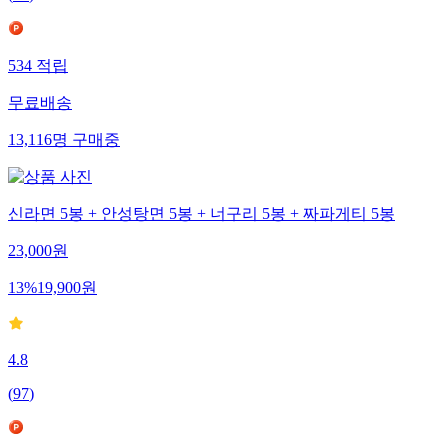
534
적립
무료배송
13,116
명
구매중
신라면 5봉 + 안성탕면 5봉 + 너구리 5봉 + 짜파게티 5봉
23,000
원
13
%
19,900
원
4.8
(
97
)