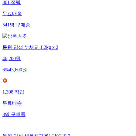
861
적립
무료배송
541
명
구매중
동원 딤섬 부채교 1.2kg x 2
46,200
원
6
%
43,600
원
1,308
적립
무료배송
8
명
구매중
동원 딤섬 새우하가우1.2KG X 2