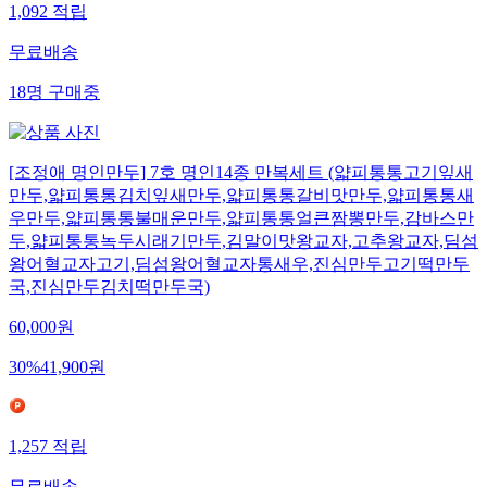
1,092
적립
무료배송
18
명
구매중
[조정애 명인만두] 7호 명인14종 만복세트 (얇피통통고기잎새
만두,얇피통통김치잎새만두,얇피통통갈비맛만두,얇피통통새
우만두,얇피통통불매운만두,얇피통통얼큰짬뽕만두,감바스만
두,얇피통통녹두시래기만두,김말이맛왕교자,고추왕교자,딤섬
왕어혈교자고기,딤섬왕어혈교자통새우,진심만두고기떡만두
국,진심만두김치떡만두국)
60,000
원
30
%
41,900
원
1,257
적립