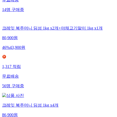
무료배송
14
명
구매중
크레잇 복주머니 딤섬 1kg x2개+야채고기말이 1kg x1개
80,900
원
46
%
43,900
원
1,317
적립
무료배송
56
명
구매중
크레잇 복주머니 딤섬 1kg x4개
86,900
원