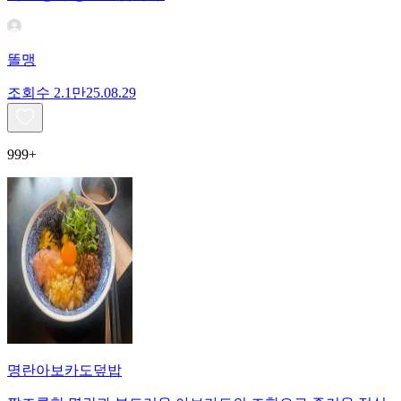
똘맹
조회수
2.1만
25.08.29
999+
명란아보카도덮밥