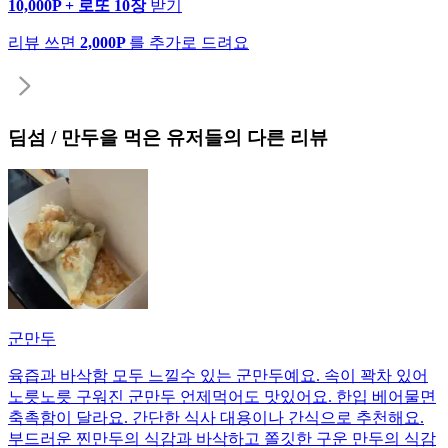
10,000P + 로또 10장
받기
리뷰 쓰면
2,000P
를 추가로 드려요
딤섬 / 만두
을 먹은 유저들의 다른 리뷰
군만두
육즙과 바삭함 모두 느낄수 있는 군만두예요. 속이 꽉차 있어
노릇노릇 구워진 군만두 언제먹어도 맛있어요. 한입 베어물면
축촉함이 달라요. 간단한 식사 대용이나 간식으로 추천해요.
부드러운 찐만두의 식감과 바삭하고 쫄깃한 구운 만두의 식감