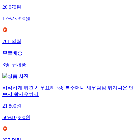
28,070
원
17
%
23,390
원
701
적립
무료배송
3
명
구매중
바삭하게 튀긴 새우요리 3종 복주머니 새우딤섬 튀겨나온 멘
보샤 왕새우튀김
21,800
원
50
%
10,900
원