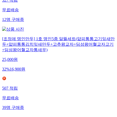
327
적립
무료배송
12
명
구매중
[조정애 명인만두] 1호 명인5종 알뜰세트(얇피통통고기잎새만
두+얇피통통김치잎새만두+고추왕교자+딤섬왕어혈교자고기
+딤섬왕어혈교자통새우)
25,000
원
32
%
16,900
원
507
적립
무료배송
39
명
구매중