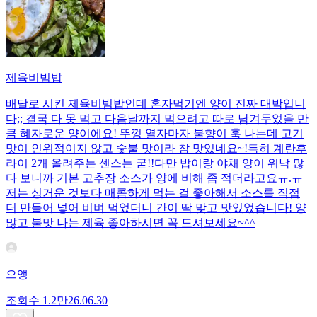
제육비빔밥
배달로 시킨 제육비빔밥인데 혼자먹기엔 양이 진짜 대박입니
다;; 결국 다 못 먹고 다음날까지 먹으려고 따로 남겨두었을 만
큼 혜자로운 양이에요! 뚜껑 열자마자 불향이 훅 나는데 고기
맛이 인위적이지 않고 숯불 맛이라 참 맛있네요~!특히 계란후
라이 2개 올려주는 센스는 굳!! ​다만 밥이랑 야채 양이 워낙 많
다 보니까 기본 고추장 소스가 양에 비해 좀 적더라고요ㅠ.ㅠ
저는 싱거운 것보다 매콤하게 먹는 걸 좋아해서 소스를 직접
더 만들어 넣어 비벼 먹었더니 간이 딱 맞고 맛있었습니다! 양
많고 불맛 나는 제육 좋아하시면 꼭 드셔보세요~^^
으앵
조회수
1.2만
26.06.30