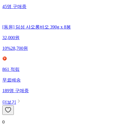
45
명
구매중
[동원] 딤섬 샤오롱바오 390g x 8봉
32,000
원
10
%
28,700
원
861
적립
무료배송
189
명
구매중
더보기
0