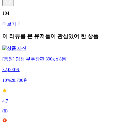
184
더보기
이 리뷰를 본 유저들이 관심있어 한 상품
[동원] 딤섬 부추창펀 390g x 8봉
32,000
원
10
%
28,700
원
4.7
(
6
)