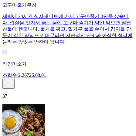
고구마줄기무침
새벽에 24시간 식자재마트에 가서 고구마줄기 3단을 샀습니
다. 껍질을 벗겨서 끓는 물에 고구마 줄기가 약간 익으면 얼른
찬물에 헹굽니다. 물기를 짜고, 밀가루 풀을 쑤어서 김치를 담
듯이 갖은 양념으로 버무리면 자연적인 단맛과 아삭한 식감에
놀라는 맛있는 반찬이 됩니다.
라임미소가
조회수
2,267
26.08.01
37