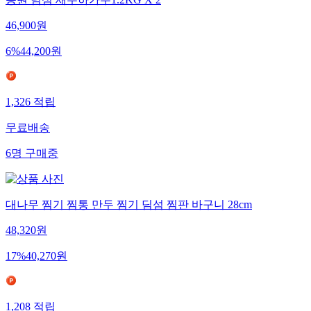
46,900
원
6
%
44,200
원
1,326
적립
무료배송
6
명
구매중
대나무 찜기 찜통 만두 찜기 딤섬 찜판 바구니 28cm
48,320
원
17
%
40,270
원
1,208
적립