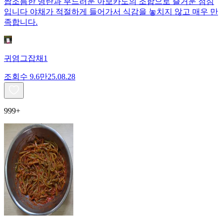
짭조름한 명란과 부드러운 아보카도의 조합으로 즐거운 점심
입니다 야채가 적절하게 들어가서 식감을 놓치지 않고 매우 만
족합니다.
귀염그잡채1
조회수
9.6만
25.08.28
999+