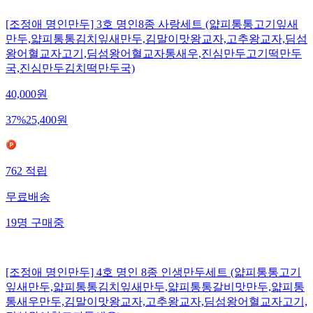
[조정애 명인만두] 3호 명인8종 사랑세트 (얇피통통고기잎새
만두,얇피통통김치잎새만두,김말이맛왕교자,고추왕교자,딤섬
왕어혈교자고기,딤섬왕어혈교자통새우,진심만두고기떡만두
국,진심만두김치떡만두국)
40,000
원
37
%
25,400
원
762
적립
무료배송
19
명
구매중
[조정애 명인만두] 4호 명인 8종 인생만두세트 (얇피통통고기
잎새만두,얇피통통김치잎새만두,얇피통통갈비맛만두,얇피통
통새우만두,김말이맛왕교자,고추왕교자,딤섬왕어혈교자고기,