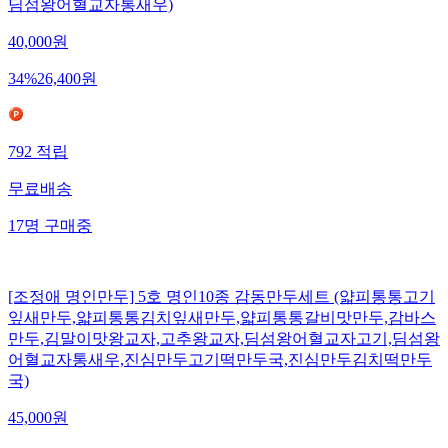
딤섬왕어혈교자통새우)
40,000
원
34
%
26,400
원
792
적립
무료배송
17
명
구매중
[조정애 명인만두] 5호 명인10종 감동만두세트 (얇피통통고기
잎새만두,얇피통통김치잎새만두,얇피통통갈비맛만두,감바스
만두,김말이맛왕교자,고추왕교자,딤섬왕어혈교자고기,딤섬왕
어혈교자통새우,진심만두고기떡만두국,진심만두김치떡만두
국)
45,000
원