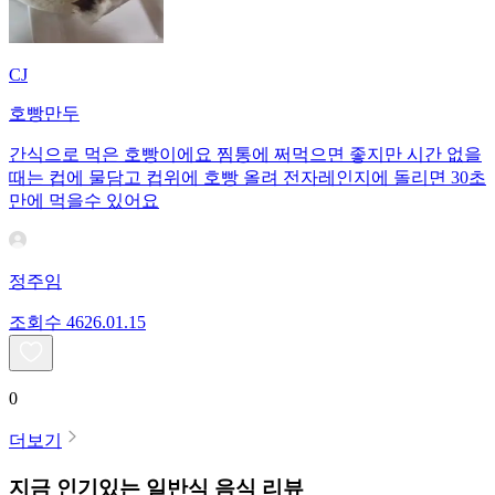
CJ
호빵만두
간식으로 먹은 호빵이에요 찜통에 쩌먹으면 좋지만 시간 없을
때는 컵에 물담고 컵위에 호빵 올려 전자레인지에 돌리면 30초
만에 먹을수 있어요
정주임
조회수
46
26.01.15
0
더보기
지금 인기있는
일반식
음식 리뷰