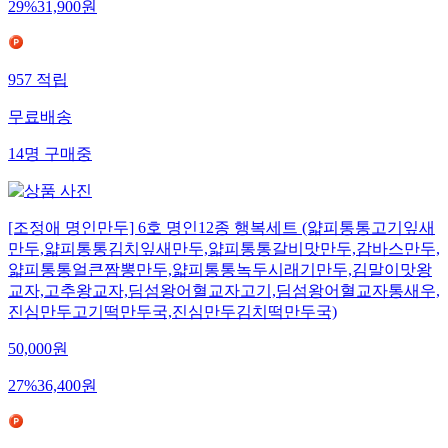
29
%
31,900
원
957
적립
무료배송
14
명
구매중
[조정애 명인만두] 6호 명인12종 행복세트 (얇피통통고기잎새
만두,얇피통통김치잎새만두,얇피통통갈비맛만두,감바스만두,
얇피통통얼큰짬뽕만두,얇피통통녹두시래기만두,김말이맛왕
교자,고추왕교자,딤섬왕어혈교자고기,딤섬왕어혈교자통새우,
진심만두고기떡만두국,진심만두김치떡만두국)
50,000
원
27
%
36,400
원