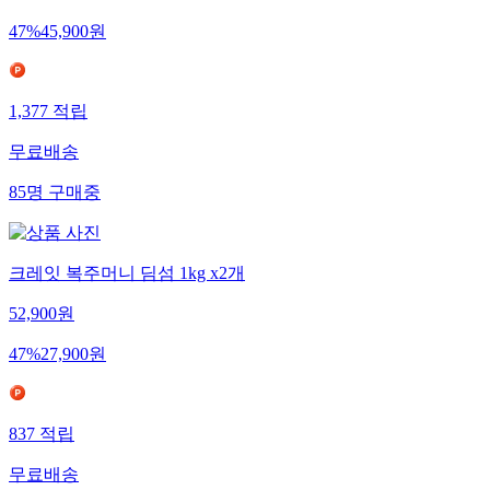
47
%
45,900
원
1,377
적립
무료배송
85
명
구매중
크레잇 복주머니 딤섬 1kg x2개
52,900
원
47
%
27,900
원
837
적립
무료배송