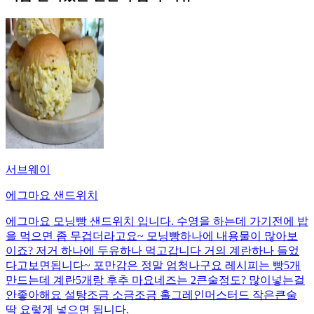
서브웨이
에그마요 샌드위치
에그마요 모닝빵 샌드위치 입니다. 수영을 하는데 가기전에 밥
을 먹으면 좀 무겁더라고요~ 모닝빵하나에 내용물이 많아보
이죠? 저거 하나에 두유하나 먹고갑니다 거의 계란하나 들었
다고보면됩니다~ 포만감은 정말 엄청나구요 레시피는 빵5개
만드는데 계란5개랑 후추 마요네즈는 2큰술정도? 많이넣는걸
안좋아해요 설탕조금 소금조금 홀그레인머스터드 작은큰술
딱 요렇게 넣으면 됩니다.