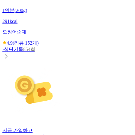
1인분(200g)
291kcal
오징어순대
4.9
(리뷰
152
개)
·
식단기록
854회
지금 가입하고