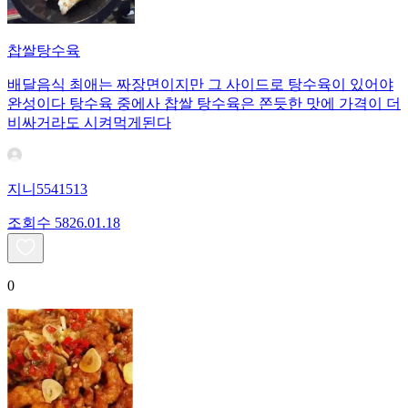
찹쌀탕수육
배달음식 최애는 짜장면이지만 그 사이드로 탕수육이 있어야
완성이다 탕수육 중에사 찹쌀 탕수육은 쫀듯한 맛에 가격이 더
비싸거라도 시켜먹게된다
지니5541513
조회수
58
26.01.18
0