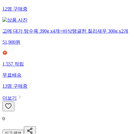
12
명
구매중
고메 대가 탕수육 390g x4개+바삭탱글한 칠리새우 300g x2개
51,900
원
1,557
적립
무료배송
13
명
구매중
더보기
0