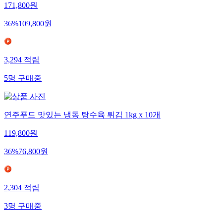
171,800
원
36
%
109,800
원
3,294
적립
5
명
구매중
연주푸드 맛있는 냉동 탕수육 튀김 1kg x 10개
119,800
원
36
%
76,800
원
2,304
적립
3
명
구매중