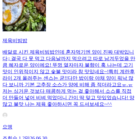
제육비빔밥
배달로 시킨 제육비빔밥인데 혼자먹기엔 양이 진짜 대박입니
다;; 결국 다 못 먹고 다음날까지 먹으려고 따로 남겨두었을 만
큼 혜자로운 양이에요! 뚜껑 열자마자 불향이 훅 나는데 고기
맛이 인위적이지 않고 숯불 맛이라 참 맛있네요~!특히 계란후
라이 2개 올려주는 센스는 굳!! ​다만 밥이랑 야채 양이 워낙 많
다 보니까 기본 고추장 소스가 양에 비해 좀 적더라고요ㅠ.ㅠ
저는 싱거운 것보다 매콤하게 먹는 걸 좋아해서 소스를 직접
더 만들어 넣어 비벼 먹었더니 간이 딱 맞고 맛있었습니다! 양
많고 불맛 나는 제육 좋아하시면 꼭 드셔보세요~^^
으앵
조회수
1.2만
26.06.30