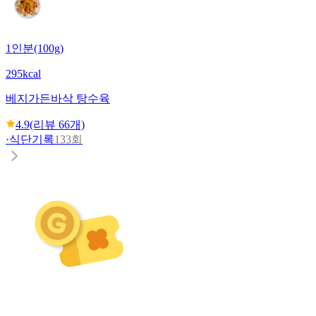
1인분(100g)
295kcal
베지가든
바삭 탕수육
4.9
(리뷰
66
개)
·
식단기록
133회