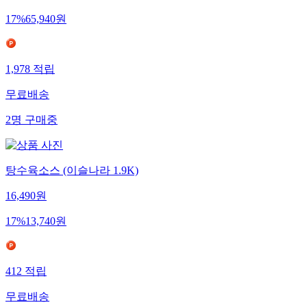
17
%
65,940
원
1,978
적립
무료배송
2
명
구매중
탕수육소스 (이슬나라 1.9K)
16,490
원
17
%
13,740
원
412
적립
무료배송