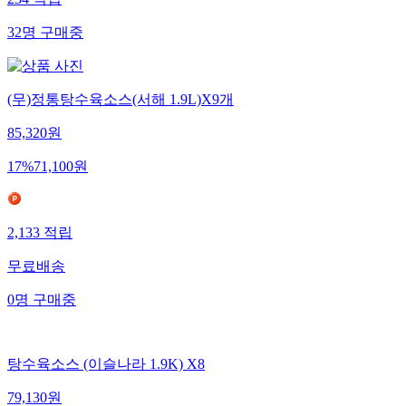
234
적립
32
명
구매중
(무)정통탕수육소스(서해 1.9L)X9개
85,320
원
17
%
71,100
원
2,133
적립
무료배송
0
명
구매중
탕수육소스 (이슬나라 1.9K) X8
79,130
원