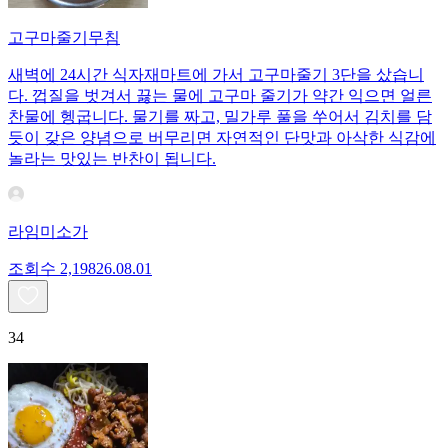
고구마줄기무침
새벽에 24시간 식자재마트에 가서 고구마줄기 3단을 샀습니
다. 껍질을 벗겨서 끓는 물에 고구마 줄기가 약간 익으면 얼른
찬물에 헹굽니다. 물기를 짜고, 밀가루 풀을 쑤어서 김치를 담
듯이 갖은 양념으로 버무리면 자연적인 단맛과 아삭한 식감에
놀라는 맛있는 반찬이 됩니다.
라임미소가
조회수
2,198
26.08.01
34