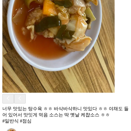
너무 맛있는 탕수육 ㅎㅎ 바삭바삭하니 맛있다 ㅎㅎ 야채도 들
어 있어서 맛잇게 먹음 소스는 딱 옛날 케챱소스 ㅎㅎ
#일반식 #점심