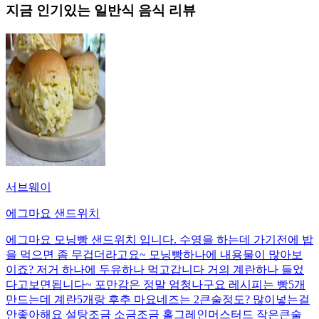
지금 인기있는
일반식
음식 리뷰
서브웨이
에그마요 샌드위치
에그마요 모닝빵 샌드위치 입니다. 수영을 하는데 가기전에 밥
을 먹으면 좀 무겁더라고요~ 모닝빵하나에 내용물이 많아보
이죠? 저거 하나에 두유하나 먹고갑니다 거의 계란하나 들었
다고보면됩니다~ 포만감은 정말 엄청나구요 레시피는 빵5개
만드는데 계란5개랑 후추 마요네즈는 2큰술정도? 많이넣는걸
안좋아해요 설탕조금 소금조금 홀그레인머스터드 작은큰술