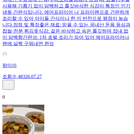
사용해 기름기 없이 담백하고 쫄깃바삭한 식감이 특징인 인기
냉동 간편식입니다. 에어프라이어 나 프라이팬으로 간편하게
조리할 수 있어 아이들 간식이나 한 끼 반찬으로 평점이 높습
니다.장점 및 특징좋은 재료: 믿을 수 있는 국내산 돈육 등심과
찹쌀·전분 튀김옷식감: 겉은 바삭하고 속은 쫄깃하며 잡내 없
이 담백함간편성: 1차 초벌 조리가 되어 있어 에어프라이어나
팬에 살짝 구워내면 완성
랑이아
조회수
483
26.07.27
9