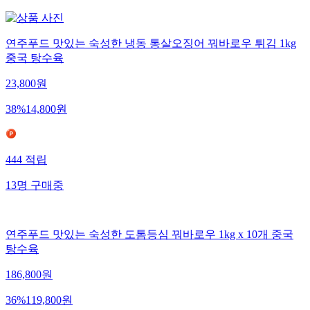
연주푸드 맛있는 숙성한 냉동 통살오징어 꿔바로우 튀김 1kg
중국 탕수육
23,800
원
38
%
14,800
원
444
적립
13
명
구매중
연주푸드 맛있는 숙성한 도톰등심 꿔바로우 1kg x 10개 중국
탕수육
186,800
원
36
%
119,800
원