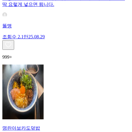
딱 요렇게 넣으면 됩니다.
똘맹
조회수
2.1만
25.08.29
999+
명란아보카도덮밥