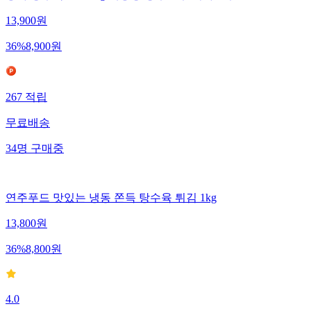
13,900
원
36
%
8,900
원
267
적립
무료배송
34
명
구매중
연주푸드 맛있는 냉동 쫀득 탕수육 튀김 1kg
13,800
원
36
%
8,800
원
4.0