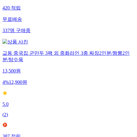
420
적립
무료배송
337
명
구매중
교동 중국집 군만두 3팩 외 중화라인 3종 짜장2인분/짬뽕2인
분/탕수육
13,500
원
4
%
12,900
원
5.0
(
2
)
387
적립