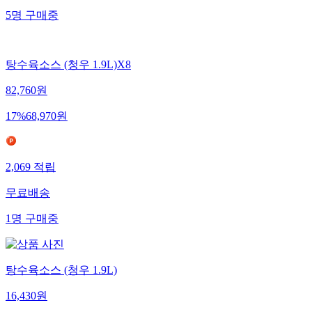
5
명
구매중
탕수육소스 (청우 1.9L)X8
82,760
원
17
%
68,970
원
2,069
적립
무료배송
1
명
구매중
탕수육소스 (청우 1.9L)
16,430
원