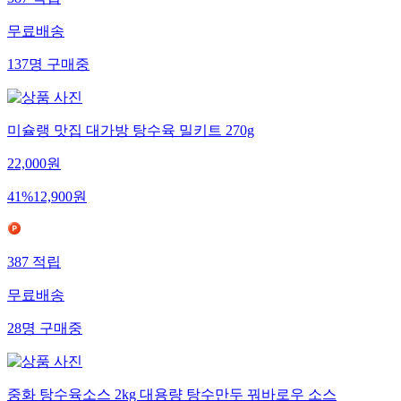
무료배송
137
명
구매중
미슐랭 맛집 대가방 탕수육 밀키트 270g
22,000
원
41
%
12,900
원
387
적립
무료배송
28
명
구매중
중화 탕수육소스 2kg 대용량 탕수만두 꿔바로우 소스