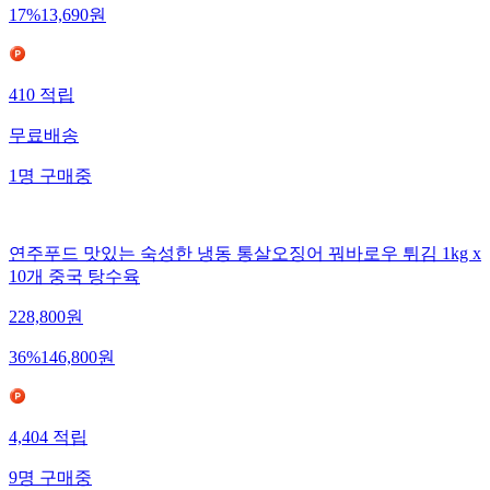
17
%
13,690
원
410
적립
무료배송
1
명
구매중
연주푸드 맛있는 숙성한 냉동 통살오징어 꿔바로우 튀김 1kg x
10개 중국 탕수육
228,800
원
36
%
146,800
원
4,404
적립
9
명
구매중