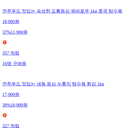
연주푸드 맛있는 숙성한 도톰등심 꿔바로우 1kg 중국 탕수육
18,900
원
37
%
11,900
원
357
적립
16
명
구매중
연주푸드 맛있는 냉동 등심 누룽지 탕수육 튀김 1kg
17,900
원
39
%
10,900
원
327
적립