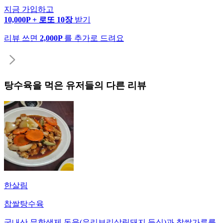
지금 가입하고
10,000P + 로또 10장
받기
리뷰 쓰면
2,000P
를 추가로 드려요
탕수육
을 먹은 유저들의 다른 리뷰
한살림
찹쌀탕수육
국내산 무항생제 돈육(우리보리살림돼지 등심)과 찹쌀가루를