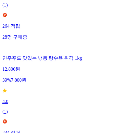
(
1
)
264
적립
28
명
구매중
연주푸드 맛있는 냉동 탕수육 튀김 1kg
12,800
원
39
%
7,800
원
4.0
(
1
)