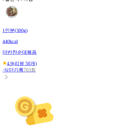
1인분(300g)
440kcal
더반찬
순대볶음
4.9
(리뷰
50
개)
·
식단기록
703회