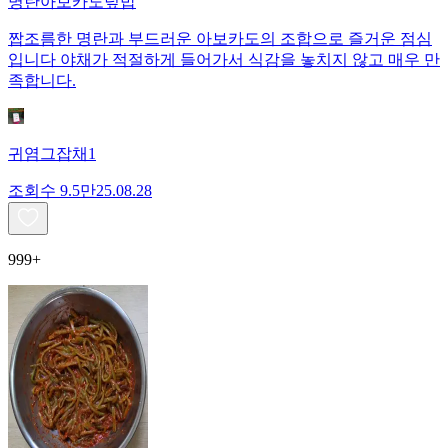
명란아보카도덮밥
짭조름한 명란과 부드러운 아보카도의 조합으로 즐거운 점심
입니다 야채가 적절하게 들어가서 식감을 놓치지 않고 매우 만
족합니다.
귀염그잡채1
조회수
9.5만
25.08.28
999+