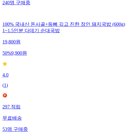
240
명
구매중
100% 국내산 돈사골+등뼈 깊고 진한 장인 돼지국밥 (600g)
1~1.5인분 다데기 순대국밥
19,800
원
50
%
9,900
원
4.0
(
1
)
297
적립
무료배송
53
명
구매중