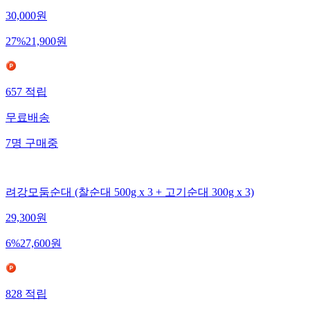
30,000
원
27
%
21,900
원
657
적립
무료배송
7
명
구매중
려강모둠순대 (찰순대 500g x 3 + 고기순대 300g x 3)
29,300
원
6
%
27,600
원
828
적립