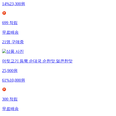
14
%
23,300
원
699
적립
무료배송
21
명
구매중
머릿고기 듬뿍 순대국 순한맛 얼큰한맛
25,900
원
61
%
10,000
원
300
적립
무료배송