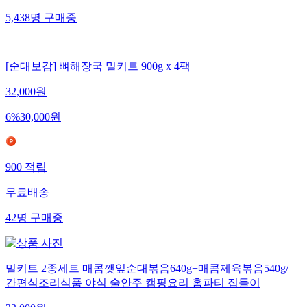
5,438
명
구매중
[순대보감] 뼈해장국 밀키트 900g x 4팩
32,000
원
6
%
30,000
원
900
적립
무료배송
42
명
구매중
밀키트 2종세트 매콤깻잎순대볶음640g+매콤제육볶음540g/
간편식조리식품 야식 술안주 캠핑요리 홈파티 집들이