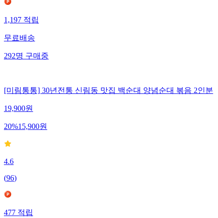
1,197
적립
무료배송
292
명
구매중
[미림통통] 30년전통 신림동 맛집 백순대 양념순대 볶음 2인분
19,900
원
20
%
15,900
원
4.6
(
96
)
477
적립