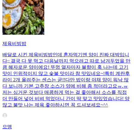
제육비빔밥
배달로 시킨 제육비빔밥인데 혼자먹기엔 양이 진짜 대박입니
다;; 결국 다 못 먹고 다음날까지 먹으려고 따로 남겨두었을 만
큼 혜자로운 양이에요! 뚜껑 열자마자 불향이 훅 나는데 고기
맛이 인위적이지 않고 숯불 맛이라 참 맛있네요~!특히 계란후
라이 2개 올려주는 센스는 굳!! ​다만 밥이랑 야채 양이 워낙 많
다 보니까 기본 고추장 소스가 양에 비해 좀 적더라고요ㅠ.ㅠ
저는 싱거운 것보다 매콤하게 먹는 걸 좋아해서 소스를 직접
더 만들어 넣어 비벼 먹었더니 간이 딱 맞고 맛있었습니다! 양
많고 불맛 나는 제육 좋아하시면 꼭 드셔보세요~^^
으앵