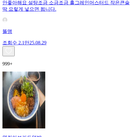
안좋아해요 설탕조금 소금조금 홀그레인머스터드 작은큰술
딱 요렇게 넣으면 됩니다.
똘맹
조회수
2.1만
25.08.29
999+