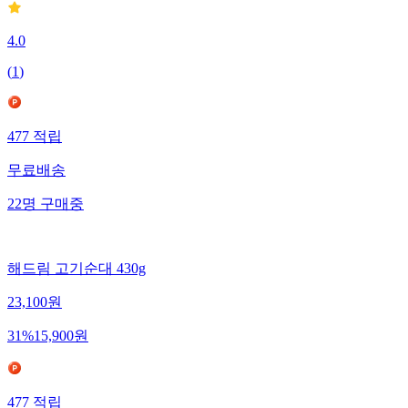
4.0
(
1
)
477
적립
무료배송
22
명
구매중
해드림 고기순대 430g
23,100
원
31
%
15,900
원