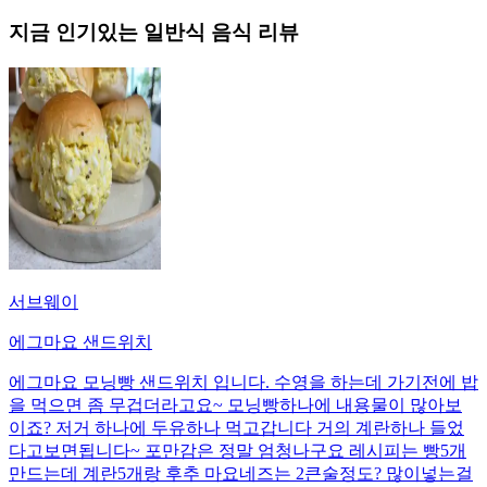
지금 인기있는
일반식
음식 리뷰
서브웨이
에그마요 샌드위치
에그마요 모닝빵 샌드위치 입니다. 수영을 하는데 가기전에 밥
을 먹으면 좀 무겁더라고요~ 모닝빵하나에 내용물이 많아보
이죠? 저거 하나에 두유하나 먹고갑니다 거의 계란하나 들었
다고보면됩니다~ 포만감은 정말 엄청나구요 레시피는 빵5개
만드는데 계란5개랑 후추 마요네즈는 2큰술정도? 많이넣는걸