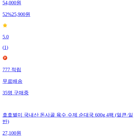
54,000
원
52
%
25,900
원
5.0
(
1
)
777
적립
무료배송
35
명
구매중
호호별미 국내산 돈사골 육수 수제 순대국 600g 4팩 (얼큰·일
반)
27,100
원