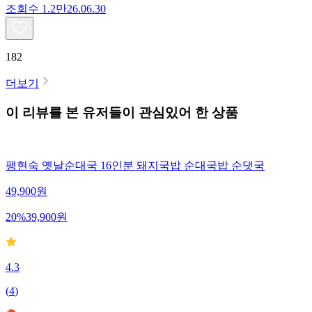
조회수
1.2만
26.06.30
182
더보기
이 리뷰를 본 유저들이 관심있어 한 상품
팽현숙 옛날순대국 16인분 돼지국밥 순대국밥 순댓국
49,900
원
20
%
39,900
원
4.3
(
4
)