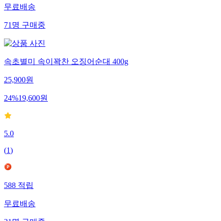
무료배송
71
명
구매중
속초별미 속이꽉찬 오징어순대 400g
25,900
원
24
%
19,600
원
5.0
(
1
)
588
적립
무료배송