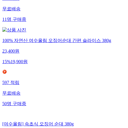
477
적립
무료배송
11
명
구매중
100% 자연산 여수올림 오징어순대 간편 슬라이스 380g
23,400
원
15
%
19,900
원
597
적립
무료배송
50
명
구매중
[여수올림] 속초식 오징어 순대 380g