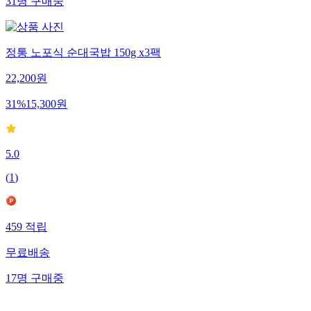
31
명
구매중
정통 노포식 순대국밥 150g x3팩
22,200
원
31
%
15,300
원
5.0
(
1
)
459
적립
무료배송
17
명
구매중