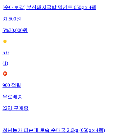
[순대보감] 부산돼지국밥 밀키트 650g x 4팩
31,500
원
5
%
30,000
원
5.0
(
1
)
900
적립
무료배송
22
명
구매중
청년농가 피순대 토속 순대국 2.6kg (650g x 4팩)