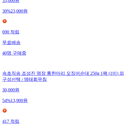
33,000
원
30
%
23,000
원
690
적립
무료배송
40
명
구매중
속초직송 조성진 명장 통한마리 오징어순대 250g 1팩 (1미) 외
구성선택 / 명태회무침
30,000
원
54
%
13,900
원
417
적립