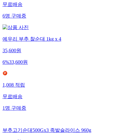
무료배송
6
명
구매중
예우리 부추 찰순대 1kg x 4
35,600
원
6
%
33,600
원
1,008
적립
무료배송
1
명
구매중
부추고기순대500Gx3 족발슬라이스 960g