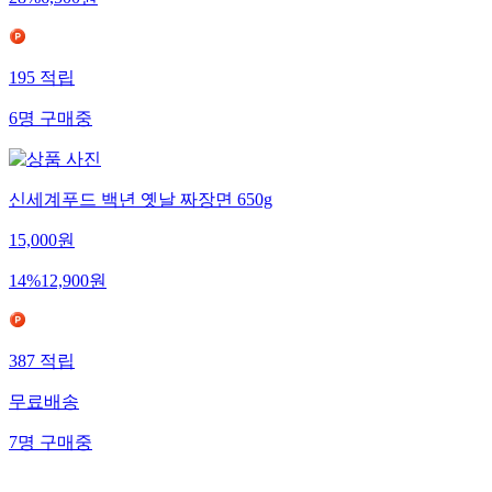
28
%
6,500
원
195
적립
6
명
구매중
신세계푸드 백년 옛날 짜장면 650g
15,000
원
14
%
12,900
원
387
적립
무료배송
7
명
구매중