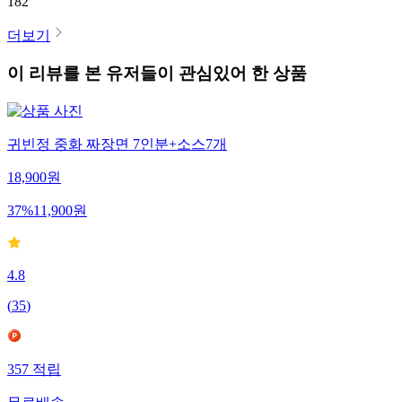
182
더보기
이 리뷰를 본 유저들이 관심있어 한 상품
귀빈정 중화 짜장면 7인분+소스7개
18,900
원
37
%
11,900
원
4.8
(
35
)
357
적립