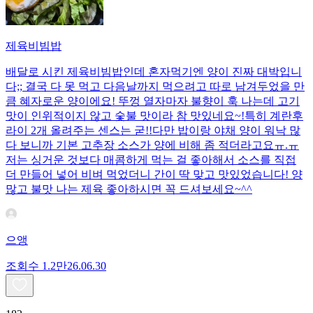
제육비빔밥
배달로 시킨 제육비빔밥인데 혼자먹기엔 양이 진짜 대박입니
다;; 결국 다 못 먹고 다음날까지 먹으려고 따로 남겨두었을 만
큼 혜자로운 양이에요! 뚜껑 열자마자 불향이 훅 나는데 고기
맛이 인위적이지 않고 숯불 맛이라 참 맛있네요~!특히 계란후
라이 2개 올려주는 센스는 굳!! ​다만 밥이랑 야채 양이 워낙 많
다 보니까 기본 고추장 소스가 양에 비해 좀 적더라고요ㅠ.ㅠ
저는 싱거운 것보다 매콤하게 먹는 걸 좋아해서 소스를 직접
더 만들어 넣어 비벼 먹었더니 간이 딱 맞고 맛있었습니다! 양
많고 불맛 나는 제육 좋아하시면 꼭 드셔보세요~^^
으앵
조회수
1.2만
26.06.30