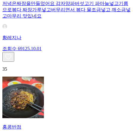
저녁은짜장을만들었어요 감자양파버섯고기 파마늘넣고기름
으로볶다 짜장가루넣고버무리면서 볶다 물조금넣고 깨소금넣
고마무리 맛있네요
황레지나
조회수
691
25.10.01
35
홍콩반점