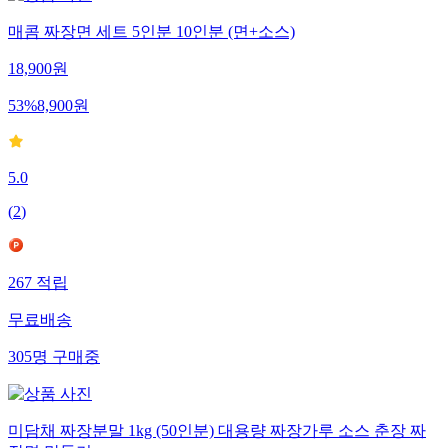
매콤 짜장면 세트 5인분 10인분 (면+소스)
18,900
원
53
%
8,900
원
5.0
(
2
)
267
적립
무료배송
305
명
구매중
미담채 짜장분말 1kg (50인분) 대용량 짜장가루 소스 춘장 짜