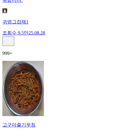
족합니다.
귀염그잡채1
조회수
9.5만
25.08.28
999+
고구마줄기무침