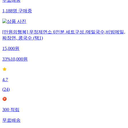
무료배송
1,188
명
구매중
[만원의행복] 우정제면소 6인분 세트구성 /메밀국수,비빔메밀,
짜장면, 콩국수 (택1)
15,000
원
33
%
10,000
원
4.7
(
24
)
300
적립
무료배송