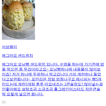
서브웨이
에그마요 샌드위치
에그마요 모닝빵 샌드위치 입니다. 수영을 하는데 가기전에 밥
을 먹으면 좀 무겁더라고요~ 모닝빵하나에 내용물이 많아보
이죠? 저거 하나에 두유하나 먹고갑니다 거의 계란하나 들었
다고보면됩니다~ 포만감은 정말 엄청나구요 레시피는 빵5개
만드는데 계란5개랑 후추 마요네즈는 2큰술정도? 많이넣는걸
안좋아해요 설탕조금 소금조금 홀그레인머스터드 작은큰술
딱 요렇게 넣으면 됩니다.