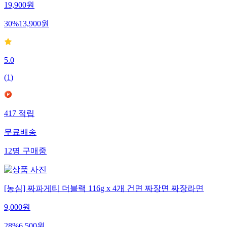
19,900
원
30
%
13,900
원
5.0
(
1
)
417
적립
무료배송
12
명
구매중
[농심] 짜파게티 더블랙 116g x 4개 건면 짜장면 짜장라면
9,000
원