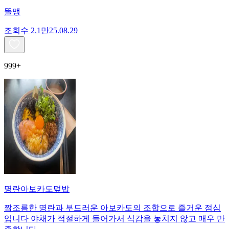
똘맹
조회수
2.1만
25.08.29
999+
명란아보카도덮밥
짭조름한 명란과 부드러운 아보카도의 조합으로 즐거운 점심
입니다 야채가 적절하게 들어가서 식감을 놓치지 않고 매우 만