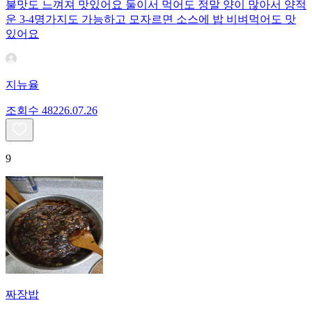
불맛도 느껴져 맛있어요 둘이서 먹어도 정말 양이 많아서 양적
운 3-4명가지도 가능하고 모자르면 소스에 밥 비벼먹어도 맛
있어요
지뉴율
조회수
482
26.07.26
9
짜장밥