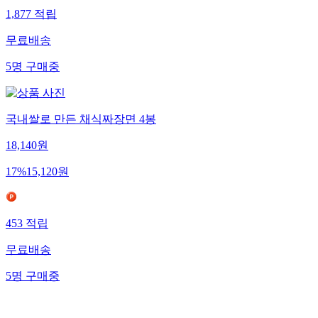
1,877
적립
무료배송
5
명
구매중
국내쌀로 만든 채식짜장면 4봉
18,140
원
17
%
15,120
원
453
적립
무료배송
5
명
구매중