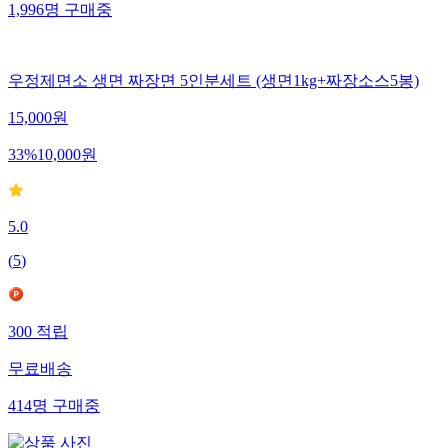
1,996
명
구매중
우정제면소 생면 짜장면 5인분세트 (생면1kg+짜장소스5봉)
15,000
원
33
%
10,000
원
5.0
(
5
)
300
적립
무료배송
414
명
구매중