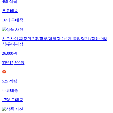
468
적립
무료배송
16
명
구매중
차오차이 짜장면 2종/짬뽕/마라탕 2+1개 골라담기 /직화수타
식/유니짜장
26,000
원
33
%
17,500
원
525
적립
무료배송
17
명
구매중