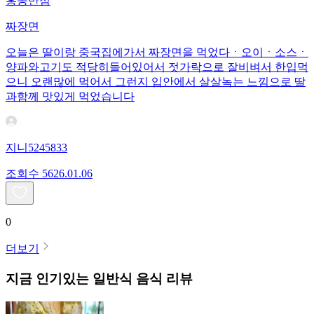
홍콩반점
짜장면
오늘은 딸이랑 중국집에가서 짜장면을 먹었다ㆍ오이ㆍ소스ㆍ
양파와고기도 적당히들어있어서 젓가락으로 잘비벼서 한입먹
으니 오랜많에 먹어서 그런지 입안에서 살살녹는 느낌으로 딸
과함께 맛있게 먹었습니다
지니5245833
조회수
56
26.01.06
0
더보기
지금 인기있는
일반식
음식 리뷰