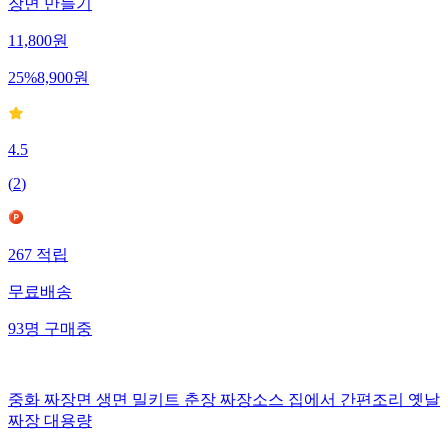
장면 만들기
11,800
원
25
%
8,900
원
4.5
(
2
)
267
적립
무료배송
93
명
구매중
중화 짜장면 생면 밀키트 춘장 짜장소스 집에서 간편조리 옛날
짜장 대용량