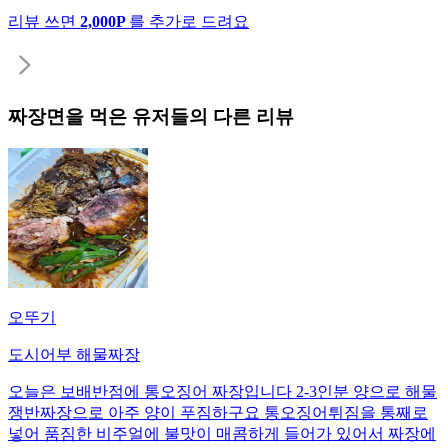
리뷰 쓰면
2,000P
를 추가로 드려요
짜장면
을 먹은 유저들의 다른 리뷰
오뚜기
도시어부 해물짜장
오늘은 보배반점에 통오징어 짜장입니다 2-3인분 양으로 해물
쟁반짜장으로 아주 양이 푸짐하구요 통오징어튀짐을 통째로
넣어 품짐한 비주얼에 불맛이 매콤하게 들어가 있어서 짜장에