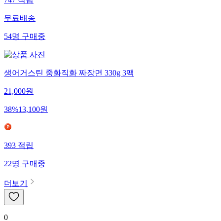
747
적립
무료배송
54
명
구매중
생어거스틴 중화직화 짜장면 330g 3팩
21,000
원
38
%
13,100
원
393
적립
22
명
구매중
더보기
0