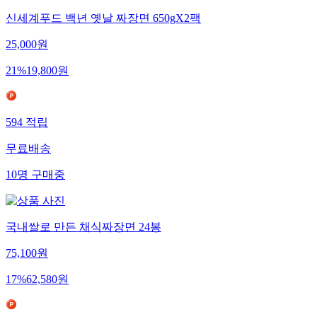
신세계푸드 백년 옛날 짜장면 650gX2팩
25,000
원
21
%
19,800
원
594
적립
무료배송
10
명
구매중
국내쌀로 만든 채식짜장면 24봉
75,100
원
17
%
62,580
원