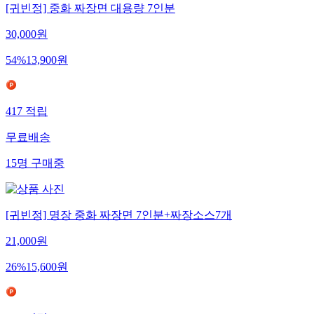
[귀빈정] 중화 짜장면 대용량 7인분
30,000
원
54
%
13,900
원
417
적립
무료배송
15
명
구매중
[귀빈정] 명장 중화 짜장면 7인분+짜장소스7개
21,000
원
26
%
15,600
원