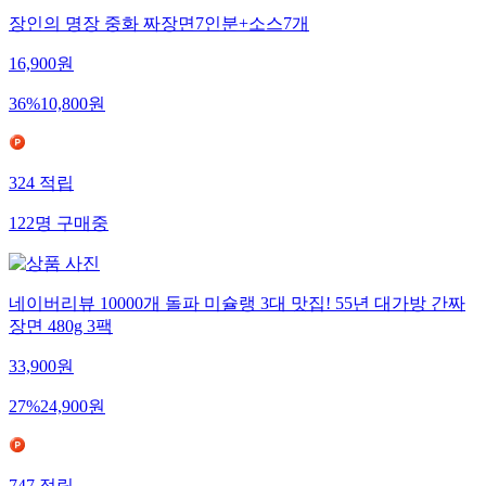
장인의 명장 중화 짜장면7인분+소스7개
16,900
원
36
%
10,800
원
324
적립
122
명
구매중
네이버리뷰 10000개 돌파 미슐랭 3대 맛집! 55년 대가방 간짜
장면 480g 3팩
33,900
원
27
%
24,900
원