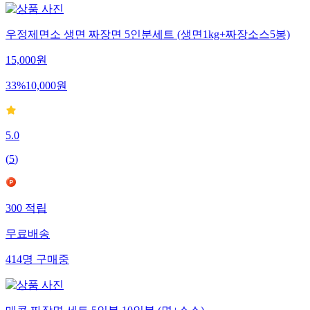
우정제면소 생면 짜장면 5인분세트 (생면1kg+짜장소스5봉)
15,000
원
33
%
10,000
원
5.0
(
5
)
300
적립
무료배송
414
명
구매중