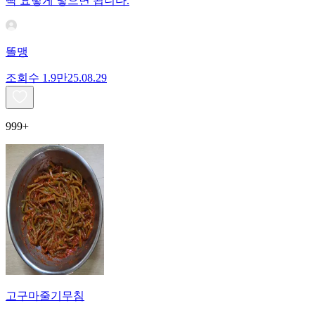
딱 요렇게 넣으면 됩니다.
똘맹
조회수
1.9만
25.08.29
999+
고구마줄기무침