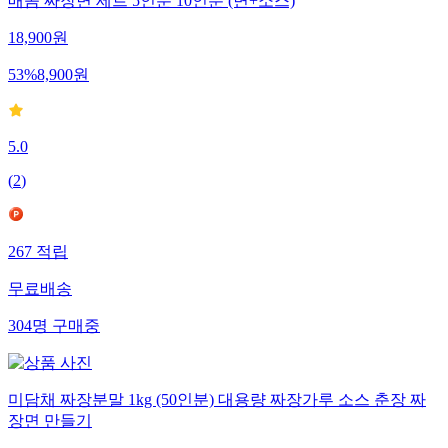
매콤 짜장면 세트 5인분 10인분 (면+소스)
18,900
원
53
%
8,900
원
5.0
(
2
)
267
적립
무료배송
304
명
구매중
미담채 짜장분말 1kg (50인분) 대용량 짜장가루 소스 춘장 짜
장면 만들기