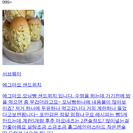
999+
서브웨이
에그마요 샌드위치
에그마요 모닝빵 샌드위치 입니다. 수영을 하는데 가기전에 밥
을 먹으면 좀 무겁더라고요~ 모닝빵하나에 내용물이 많아보
이죠? 저거 하나에 두유하나 먹고갑니다 거의 계란하나 들었
다고보면됩니다~ 포만감은 정말 엄청나구요 레시피는 빵5개
만드는데 계란5개랑 후추 마요네즈는 2큰술정도? 많이넣는걸
안좋아해요 설탕조금 소금조금 홀그레인머스터드 작은큰술