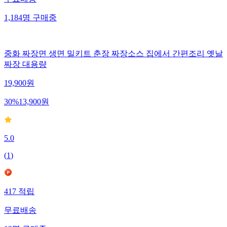
무료배송
1,184
명
구매중
중화 짜장면 생면 밀키트 춘장 짜장소스 집에서 간편조리 옛날
짜장 대용량
19,900
원
30
%
13,900
원
5.0
(
1
)
417
적립
무료배송