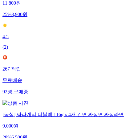
11,800
원
25
%
8,900
원
4.5
(
2
)
267
적립
무료배송
92
명
구매중
[농심] 짜파게티 더블랙 116g x 4개 건면 짜장면 짜장라면
9,000
원