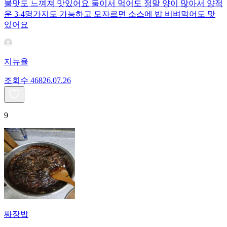
불맛도 느껴져 맛있어요 둘이서 먹어도 정말 양이 많아서 양적
운 3-4명가지도 가능하고 모자르면 소스에 밥 비벼먹어도 맛
있어요
지뉴율
조회수
468
26.07.26
9
짜장밥