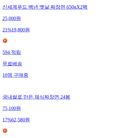
신세계푸드 백년 옛날 짜장면 650gX2팩
25,000
원
21
%
19,800
원
594
적립
무료배송
10
명
구매중
국내쌀로 만든 채식짜장면 24봉
75,100
원
17
%
62,580
원