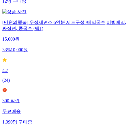
12
명
구매중
[만원의행복] 우정제면소 6인분 세트구성 /메밀국수,비빔메밀,
짜장면, 콩국수 (택1)
15,000
원
33
%
10,000
원
4.7
(
24
)
300
적립
무료배송
1,990
명
구매중