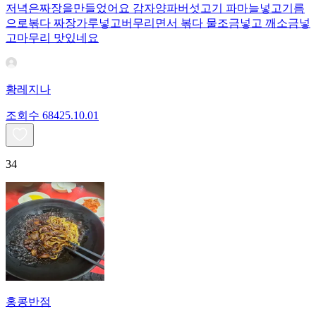
저녁은짜장을만들었어요 감자양파버섯고기 파마늘넣고기름
으로볶다 짜장가루넣고버무리면서 볶다 물조금넣고 깨소금넣
고마무리 맛있네요
황레지나
조회수
684
25.10.01
34
홍콩반점