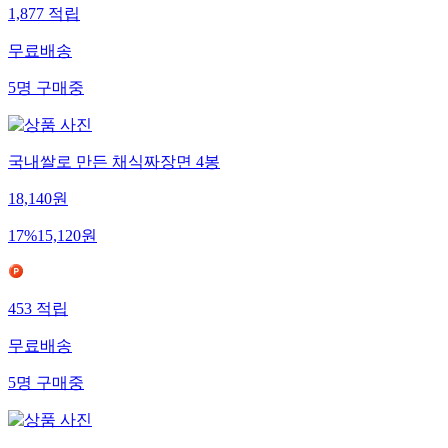
1,877
적립
무료배송
5
명
구매중
국내쌀로 만든 채식짜장면 4봉
18,140
원
17
%
15,120
원
453
적립
무료배송
5
명
구매중