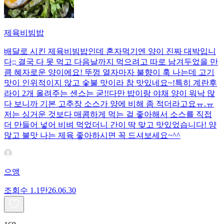
제육비빔밥
배달로 시킨 제육비빔밥인데 혼자먹기엔 양이 진짜 대박입니
다;; 결국 다 못 먹고 다음날까지 먹으려고 따로 남겨두었을 만
큼 혜자로운 양이에요! 뚜껑 열자마자 불향이 훅 나는데 고기
맛이 인위적이지 않고 숯불 맛이라 참 맛있네요~!특히 계란후
라이 2개 올려주는 센스는 굳!! ​다만 밥이랑 야채 양이 워낙 많
다 보니까 기본 고추장 소스가 양에 비해 좀 적더라고요ㅠ.ㅠ
저는 싱거운 것보다 매콤하게 먹는 걸 좋아해서 소스를 직접
더 만들어 넣어 비벼 먹었더니 간이 딱 맞고 맛있었습니다! 양
많고 불맛 나는 제육 좋아하시면 꼭 드셔보세요~^^
으앵
조회수
1.1만
26.06.30