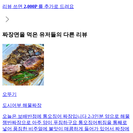
리뷰 쓰면
2,000P
를 추가로 드려요
짜장면
을 먹은 유저들의 다른 리뷰
오뚜기
도시어부 해물짜장
오늘은 보배반점에 통오징어 짜장입니다 2-3인분 양으로 해물
쟁반짜장으로 아주 양이 푸짐하구요 통오징어튀짐을 통째로
넣어 품짐한 비주얼에 불맛이 매콤하게 들어가 있어서 짜장에