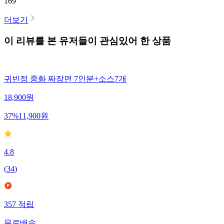
169
더보기
이 리뷰를 본 유저들이 관심있어 한 상품
귀빈정 중화 짜장면 7인분+소스7개
18,900
원
37
%
11,900
원
4.8
(
34
)
357
적립