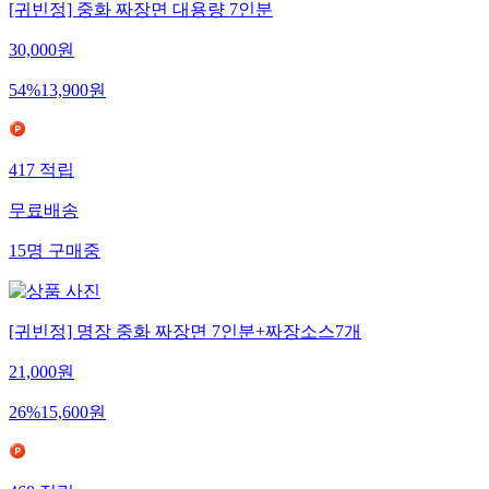
[귀빈정] 중화 짜장면 대용량 7인분
30,000
원
54
%
13,900
원
417
적립
무료배송
15
명
구매중
[귀빈정] 명장 중화 짜장면 7인분+짜장소스7개
21,000
원
26
%
15,600
원