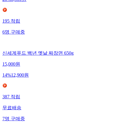
28
%
6,500
원
195
적립
6
명
구매중
신세계푸드 백년 옛날 짜장면 650g
15,000
원
14
%
12,900
원
387
적립
무료배송
7
명
구매중