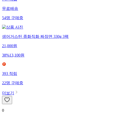
747
적립
무료배송
54
명
구매중
생어거스틴 중화직화 짜장면 330g 3팩
21,000
원
38
%
13,100
원
393
적립
22
명
구매중
더보기
0