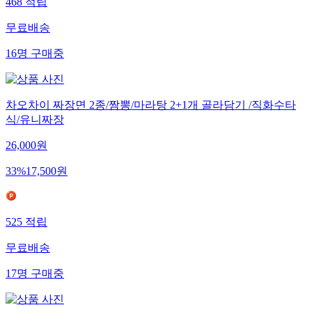
468
적립
무료배송
16
명
구매중
차오차이 짜장면 2종/짬뽕/마라탕 2+1개 골라담기 /직화수타
식/유니짜장
26,000
원
33
%
17,500
원
525
적립
무료배송
17
명
구매중