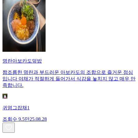
명란아보카도덮밥
짭조름한 명란과 부드러운 아보카도의 조합으로 즐거운 점심
입니다 야채가 적절하게 들어가서 식감을 놓치지 않고 매우 만
족합니다.
귀염그잡채1
조회수
9.5만
25.08.28