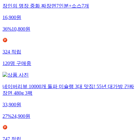
장인의 명장 중화 짜장면7인분+소스7개
16,900
원
36
%
10,800
원
324
적립
120
명
구매중
네이버리뷰 10000개 돌파 미슐랭 3대 맛집! 55년 대가방 간짜
장면 480g 3팩
33,900
원
27
%
24,900
원