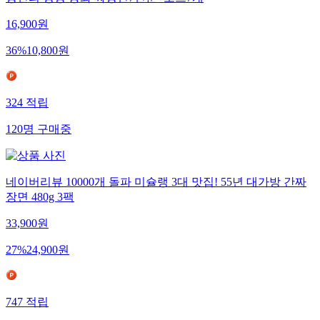
장인의 명장 중화 짜장면7인분+소스7개
16,900
원
36
%
10,800
원
324
적립
120
명
구매중
네이버리뷰 10000개 돌파 미슐랭 3대 맛집! 55년 대가방 간짜
장면 480g 3팩
33,900
원
27
%
24,900
원
747
적립