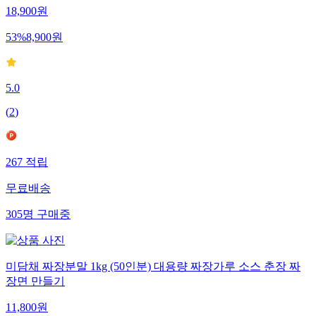
18,900
원
53
%
8,900
원
5.0
(
2
)
267
적립
무료배송
305
명
구매중
미담채 짜장분말 1kg (50인분) 대용량 짜장가루 소스 춘장 짜
장면 만들기
11,800
원