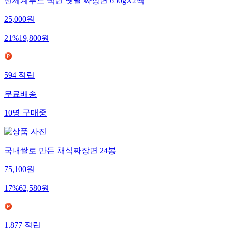
신세계푸드 백년 옛날 짜장면 650gX2팩
25,000
원
21
%
19,800
원
594
적립
무료배송
10
명
구매중
국내쌀로 만든 채식짜장면 24봉
75,100
원
17
%
62,580
원