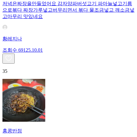
저녁은짜장을만들었어요 감자양파버섯고기 파마늘넣고기름
으로볶다 짜장가루넣고버무리면서 볶다 물조금넣고 깨소금넣
고마무리 맛있네요
황레지나
조회수
691
25.10.01
35
홍콩반점