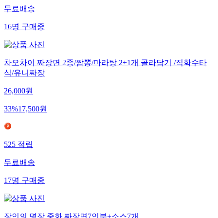
무료배송
16
명
구매중
차오차이 짜장면 2종/짬뽕/마라탕 2+1개 골라담기 /직화수타
식/유니짜장
26,000
원
33
%
17,500
원
525
적립
무료배송
17
명
구매중