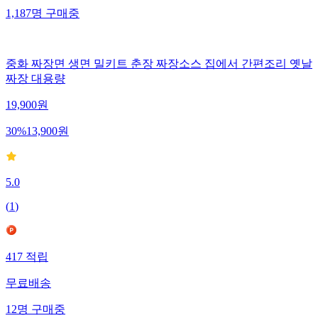
1,187
명
구매중
중화 짜장면 생면 밀키트 춘장 짜장소스 집에서 간편조리 옛날
짜장 대용량
19,900
원
30
%
13,900
원
5.0
(
1
)
417
적립
무료배송
12
명
구매중