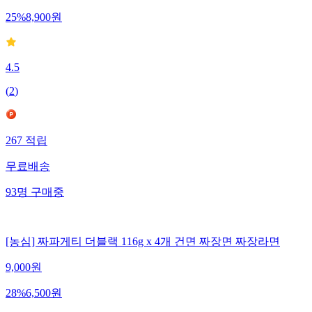
25
%
8,900
원
4.5
(
2
)
267
적립
무료배송
93
명
구매중
[농심] 짜파게티 더블랙 116g x 4개 건면 짜장면 짜장라면
9,000
원
28
%
6,500
원