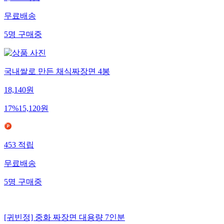
1,877
적립
무료배송
5
명
구매중
국내쌀로 만든 채식짜장면 4봉
18,140
원
17
%
15,120
원
453
적립
무료배송
5
명
구매중
[귀빈정] 중화 짜장면 대용량 7인분