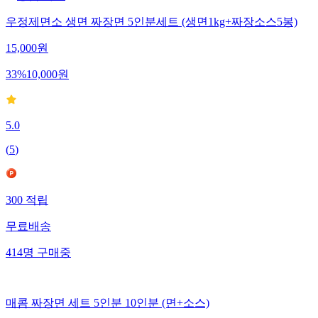
우정제면소 생면 짜장면 5인분세트 (생면1kg+짜장소스5봉)
15,000
원
33
%
10,000
원
5.0
(
5
)
300
적립
무료배송
414
명
구매중
매콤 짜장면 세트 5인분 10인분 (면+소스)