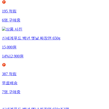
195
적립
6
명
구매중
신세계푸드 백년 옛날 짜장면 650g
15,000
원
14
%
12,900
원
387
적립
무료배송
7
명
구매중