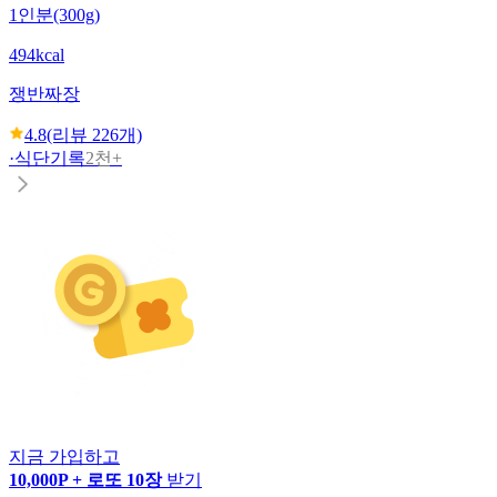
1인분(300g)
494kcal
쟁반짜장
4.8
(리뷰
226
개)
·
식단기록
2천+
지금 가입하고
10,000P + 로또 10장
받기