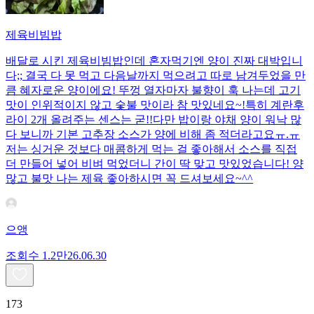
제육비빔밥
배달로 시킨 제육비빔밥인데 혼자먹기엔 양이 진짜 대박입니
다;; 결국 다 못 먹고 다음날까지 먹으려고 따로 남겨두었을 만
큼 혜자로운 양이에요! 뚜껑 열자마자 불향이 훅 나는데 고기
맛이 인위적이지 않고 숯불 맛이라 참 맛있네요~!특히 계란후
라이 2개 올려주는 센스는 굳!! ​다만 밥이랑 야채 양이 워낙 많
다 보니까 기본 고추장 소스가 양에 비해 좀 적더라고요ㅠ.ㅠ
저는 싱거운 것보다 매콤하게 먹는 걸 좋아해서 소스를 직접
더 만들어 넣어 비벼 먹었더니 간이 딱 맞고 맛있었습니다! 양
많고 불맛 나는 제육 좋아하시면 꼭 드셔보세요~^^
으앵
조회수
1.2만
26.06.30
173