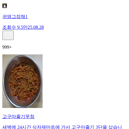
귀염그잡채1
조회수
9.5만
25.08.28
999+
고구마줄기무침
새벽에 24시간 식자재마트에 가서 고구마줄기 3단을 샀습니