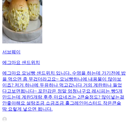
서브웨이
에그마요 샌드위치
에그마요 모닝빵 샌드위치 입니다. 수영을 하는데 가기전에 밥
을 먹으면 좀 무겁더라고요~ 모닝빵하나에 내용물이 많아보
이죠? 저거 하나에 두유하나 먹고갑니다 거의 계란하나 들었
다고보면됩니다~ 포만감은 정말 엄청나구요 레시피는 빵5개
만드는데 계란5개랑 후추 마요네즈는 2큰술정도? 많이넣는걸
안좋아해요 설탕조금 소금조금 홀그레인머스터드 작은큰술
딱 요렇게 넣으면 됩니다.