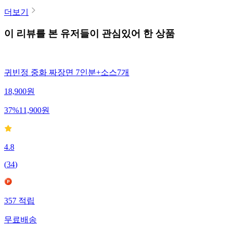
더보기
이 리뷰를 본 유저들이 관심있어 한 상품
귀빈정 중화 짜장면 7인분+소스7개
18,900
원
37
%
11,900
원
4.8
(
34
)
357
적립
무료배송