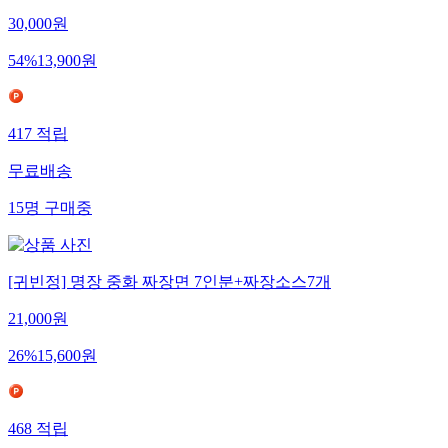
30,000
원
54
%
13,900
원
417
적립
무료배송
15
명
구매중
[귀빈정] 명장 중화 짜장면 7인분+짜장소스7개
21,000
원
26
%
15,600
원
468
적립