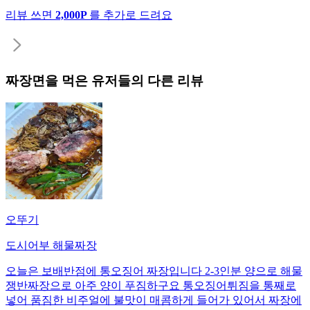
리뷰 쓰면
2,000P
를 추가로 드려요
짜장면
을 먹은 유저들의 다른 리뷰
오뚜기
도시어부 해물짜장
오늘은 보배반점에 통오징어 짜장입니다 2-3인분 양으로 해물
쟁반짜장으로 아주 양이 푸짐하구요 통오징어튀짐을 통째로
넣어 품짐한 비주얼에 불맛이 매콤하게 들어가 있어서 짜장에