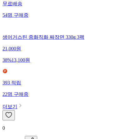
무료배송
54
명
구매중
생어거스틴 중화직화 짜장면 330g 3팩
21,000
원
38
%
13,100
원
393
적립
22
명
구매중
더보기
0