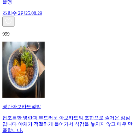
똘맹
조회수
2만
25.08.29
999+
명란아보카도덮밥
짭조름한 명란과 부드러운 아보카도의 조합으로 즐거운 점심
입니다 야채가 적절하게 들어가서 식감을 놓치지 않고 매우 만
족합니다.