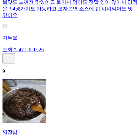
불맛도 느껴져 맛있어요 둘이서 먹어도 정말 양이 많아서 양적
운 3-4명가지도 가능하고 모자르면 소스에 밥 비벼먹어도 맛
있어요
지뉴율
조회수
477
26.07.26
9
짜장밥