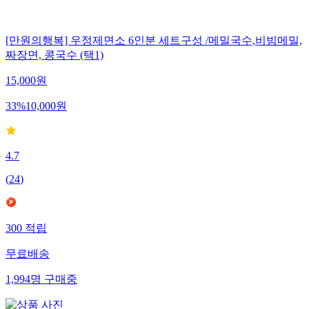
[만원의행복] 우정제면소 6인분 세트구성 /메밀국수,비빔메밀,
짜장면, 콩국수 (택1)
15,000
원
33
%
10,000
원
4.7
(
24
)
300
적립
무료배송
1,994
명
구매중