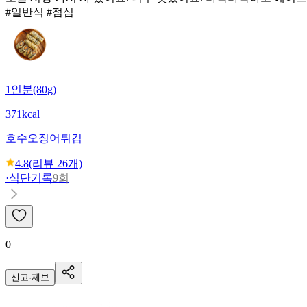
#일반식 #점심
1인분(80g)
371kcal
호수
오징어튀김
4.8
(리뷰
26
개)
·
식단기록
9회
0
신고·제보