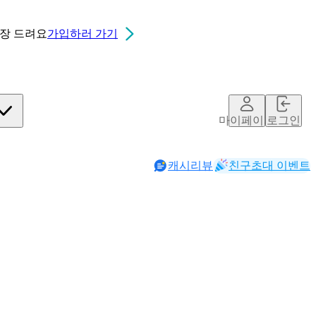
0장
드려요
가입하러 가기
마이페이지
로그인
캐시리뷰
친구초대 이벤트