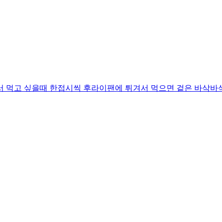
서 먹고 싶을때 한접시씩 후라이팬에 튀겨서 먹으면 겉은 바삭바