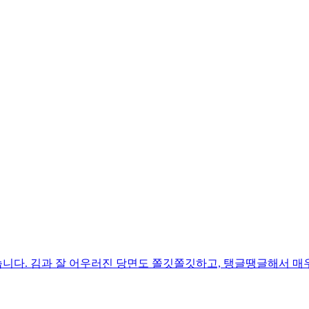
니다. 김과 잘 어우러진 당면도 쫄깃쫄깃하고, 탱글땡글해서 매