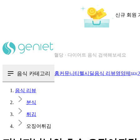
신규 회원 
칼로리와 영양성분을 검색해보세요
혈당 · 다이어트 음식 검색해보세요
음식 · 영양제 리뷰를 찾아보세요
음식 카테고리
홈
커뮤니티
헬시딜
음식 리뷰
영양제
NEW
음식 리뷰
분식
튀김
오징어튀김