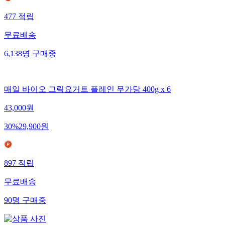
477
적립
무료배송
6,138
명
구매중
매일 바이오 그릭요거트 플레인 무가당 400g x 6
43,000
원
30
%
29,900
원
897
적립
무료배송
90
명
구매중