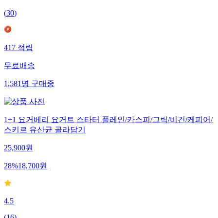
(
30
)
417
적립
무료배송
1,581
명
구매중
1+1 요거베리 요거트 스타터 플레인/카스피/그릭/비건/케피어/
스키르 유산균 골라담기
25,900
원
28
%
18,700
원
4.5