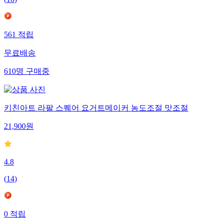
(
16
)
561
적립
무료배송
610
명
구매중
키친아트 라팔 스퀘어 요거트메이커 농도조절 맛조절
21,900
원
4.8
(
14
)
0
적립