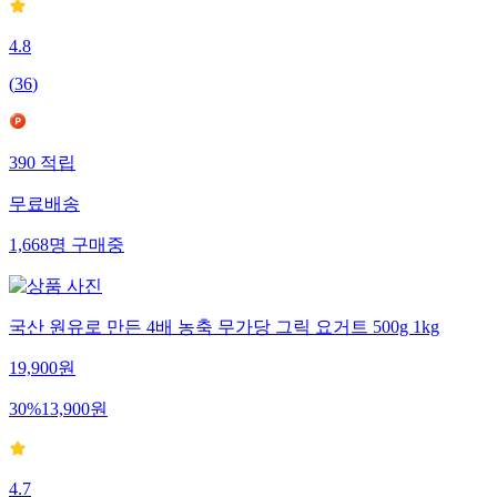
4.8
(
36
)
390
적립
무료배송
1,668
명
구매중
국산 원유로 만든 4배 농축 무가당 그릭 요거트 500g 1kg
19,900
원
30
%
13,900
원
4.7