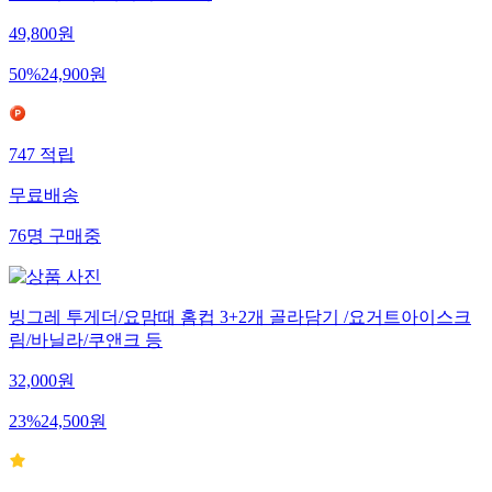
49,800
원
50
%
24,900
원
747
적립
무료배송
76
명
구매중
빙그레 투게더/요맘때 홈컵 3+2개 골라담기 /요거트아이스크
림/바닐라/쿠앤크 등
32,000
원
23
%
24,500
원