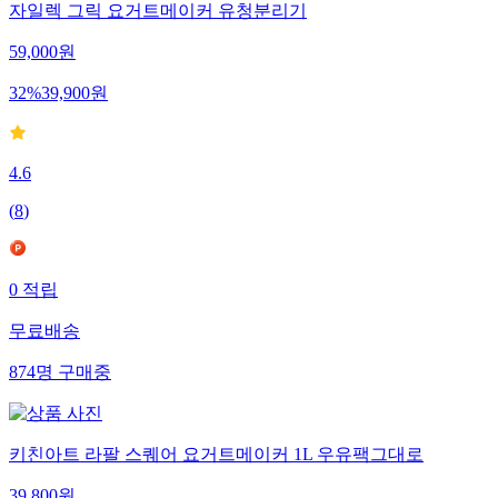
자일렉 그릭 요거트메이커 유청분리기
59,000
원
32
%
39,900
원
4.6
(
8
)
0
적립
무료배송
874
명
구매중
키친아트 라팔 스퀘어 요거트메이커 1L 우유팩그대로