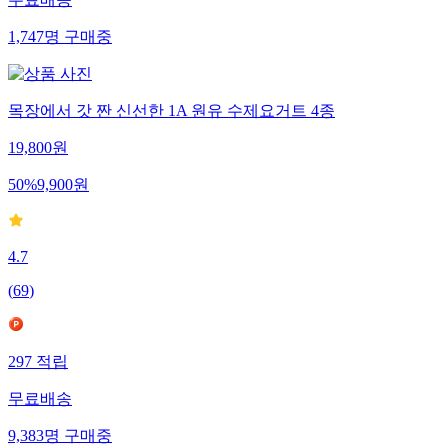
무료배송
1,747
명
구매중
목장에서 갓 짠 신선한 1A 원유 수제요거트 4종
19,800
원
50
%
9,900
원
4.7
(
69
)
297
적립
무료배송
9,383
명
구매중