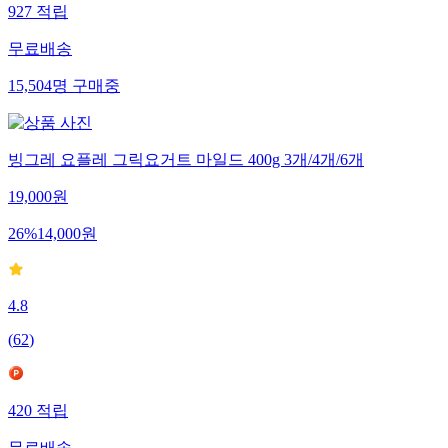
927
적립
무료배송
15,504
명
구매중
빙그레 요플레 그릭요거트 마일드 400g 3개/4개/6개
19,000
원
26
%
14,000
원
4.8
(
62
)
420
적립