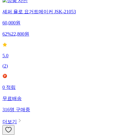
셰퍼 욜로 요거트메이커 JSK-21053
60,000
원
62
%
22,800
원
5.0
(
2
)
0
적립
무료배송
316
명
구매중
더보기