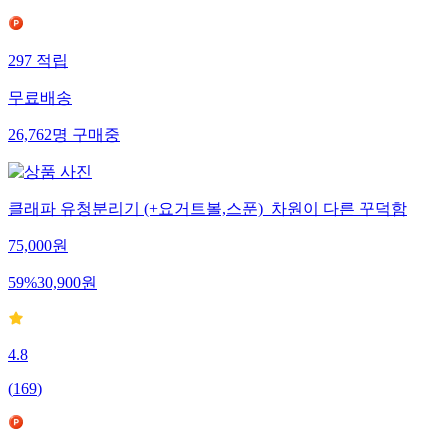
297
적립
무료배송
26,762
명
구매중
클래파 유청분리기 (+요거트볼,스푼)_차원이 다른 꾸덕함
75,000
원
59
%
30,900
원
4.8
(
169
)