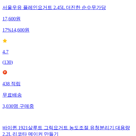
서울우유 플레인요거트 2.45L 더진한 순수무가당
17,600
원
17
%
14,600
원
4.7
(
130
)
438
적립
무료배송
3,030
명
구매중
바이퀸 1921살루트 그릭요거트 농도조절 유청분리기 대용량
2.2L 리코타 메이커 만들기