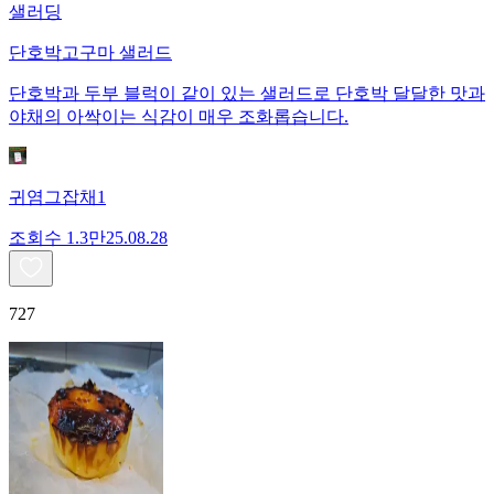
샐러딩
단호박고구마 샐러드
단호박과 두부 블럭이 같이 있는 샐러드로 단호박 달달한 맛과
야채의 아싹이는 식감이 매우 조화롭습니다.
귀염그잡채1
조회수
1.3만
25.08.28
727