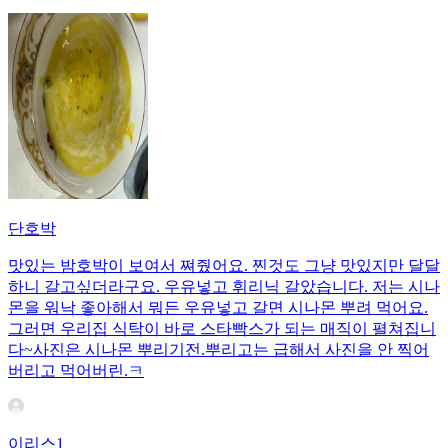
단호박
맛있는 밤호박이 보여서 쪄줬어요. 찐것도 그냥 맛있지만 달달
하니 갈고싶더라구요. 우유넣고 휘리닉 갈았습니다. 저는 시나
몬을 워낙 좋아해서 뭐든 우유넣고 갈면 시나몬 뿌려 먹어요.
그러면 우리집 식탁이 바로 스타빡스가 되는 매직이 펼쳐집니
다~사진은 시나몬 뿌리기전.뿌리고는 급해서 사진을 안 찍어
버리고 먹어버린.ㅋ
이리스1