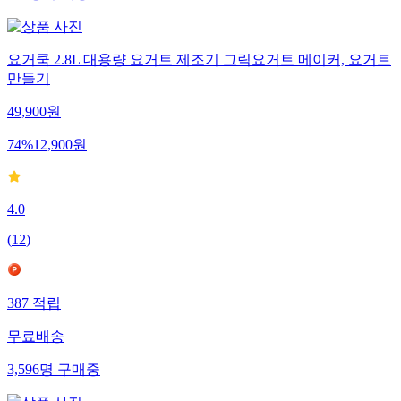
요거쿡 2.8L 대용량 요거트 제조기 그릭요거트 메이커, 요거트
만들기
49,900
원
74
%
12,900
원
4.0
(
12
)
387
적립
무료배송
3,596
명
구매중