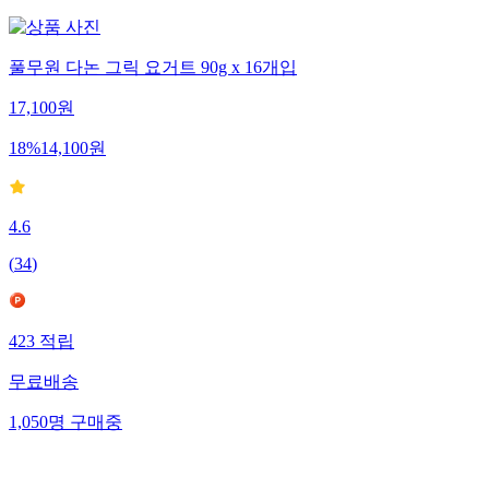
풀무원 다논 그릭 요거트 90g x 16개입
17,100
원
18
%
14,100
원
4.6
(
34
)
423
적립
무료배송
1,050
명
구매중