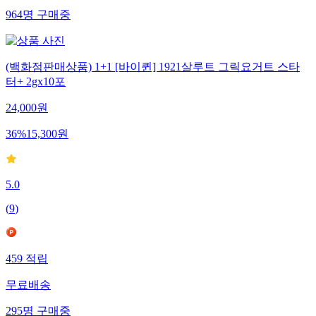
964
명
구매중
(백화점판매상품) 1+1 [바이퀸] 1921살루트 그릭요거트 스타
터+ 2gx10포
24,000
원
36
%
15,300
원
5.0
(
9
)
459
적립
무료배송
295
명
구매중