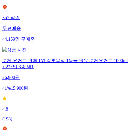
357
적립
무료배송
44,159
명
구매중
수제 요거트 판매 1위 강훈목장 1등급 원유 수제요거트 1000ml
x 2개입 3종 택1
26,900
원
41
%
15,900
원
4.8
(
198
)