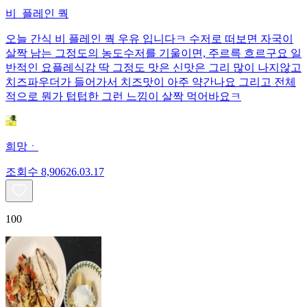
비_플레인 쿽
오늘 간식 비 플레인 쿽 우유 입니다ㅋ 수저로 떠보면 자국이
살짝 남는 그정도의 농도수저를 기울이면, 주르륵 흐르구요 일
반적인 요플레식감 딱 그정도 맛은 신맛은 그리 많이 나지않고
치즈파우더가 들어가서 치즈맛이 아주 약간나요 그리고 전체
적으로 뭔가 텁텁한 그런 느낌이 살짝 먹어바요ㅋ
희망ㆍ
조회수
8,906
26.03.17
100