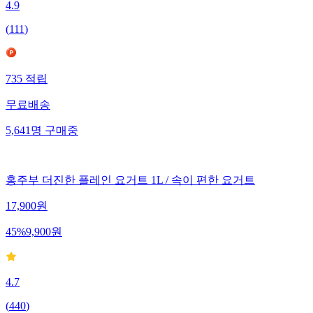
4.9
(
111
)
735
적립
무료배송
5,641
명
구매중
홍주부 더진한 플레인 요거트 1L / 속이 편한 요거트
17,900
원
45
%
9,900
원
4.7
(
440
)