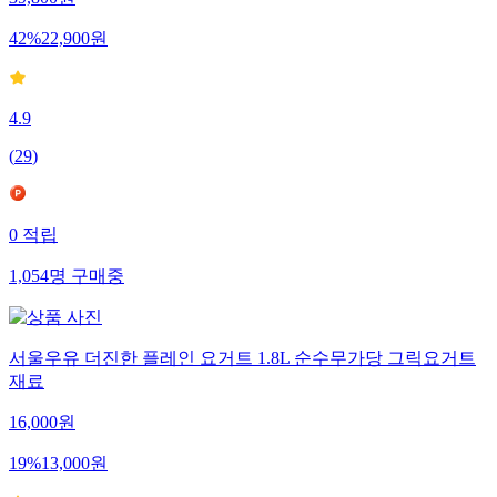
39,800
원
42
%
22,900
원
4.9
(
29
)
0
적립
1,054
명
구매중
서울우유 더진한 플레인 요거트 1.8L 순수무가당 그릭요거트
재료
16,000
원
19
%
13,000
원