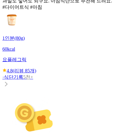
과일도 넣어도 되구요. 아침식단으로 추천해 드려요.
#다이어트식 #아침
1인분(80g)
60kcal
요플레
그릭
4.8
(리뷰
85
개)
·
식단기록
5천+