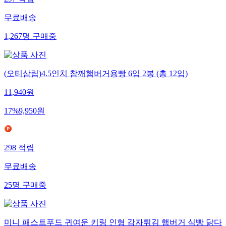
무료배송
1,267
명
구매중
(오티삼립)4.5인치 참깨햄버거용빵 6입 2봉 (총 12입)
11,940
원
17
%
9,950
원
298
적립
무료배송
25
명
구매중
미니 패스트푸드 귀여운 키링 인형 감자튀김 햄버거 식빵 닭다