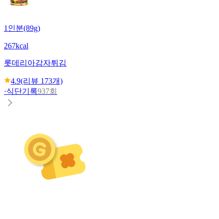
1인분(89g)
267kcal
롯데리아
감자튀김
4.9
(리뷰
173
개)
·
식단기록
937회