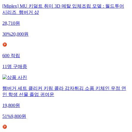
[Miplex] MU 키덜트 취미 3D 메탈 입체조립 모델 : 월드투어
시리즈_햄버거 샵
28,710
원
30
%
20,000
원
600
적립
11
명
구매중
햄버거 세트 클리커 키링 콜라 감자튀김 소품 키체인 우정 연
인 학생 선물 졸업 귀여운
19,800
원
51
%
9,800
원