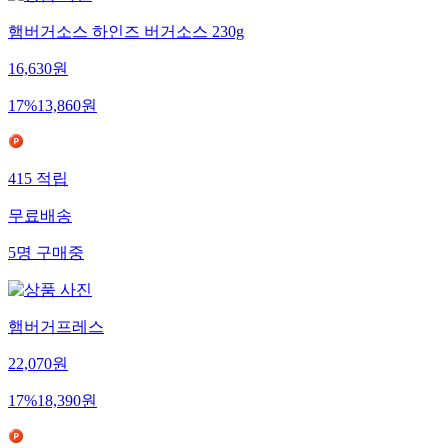
햄버거소스 하인즈 버거소스 230g
16,630
원
17
%
13,860
원
415
적립
무료배송
5
명
구매중
햄버거프레스
22,070
원
17
%
18,390
원