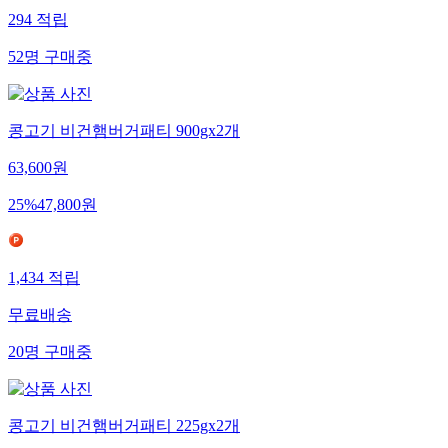
294
적립
52
명
구매중
콩고기 비건햄버거패티 900gx2개
63,600
원
25
%
47,800
원
1,434
적립
무료배송
20
명
구매중
콩고기 비건햄버거패티 225gx2개