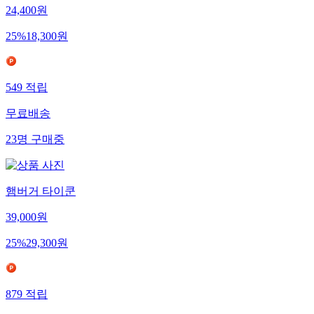
24,400
원
25
%
18,300
원
549
적립
무료배송
23
명
구매중
햄버거 타이쿤
39,000
원
25
%
29,300
원
879
적립