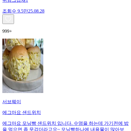
귀염그잡채1
조회수
9.5만
25.08.28
999+
서브웨이
에그마요 샌드위치
에그마요 모닝빵 샌드위치 입니다. 수영을 하는데 가기전에 밥
을 먹으면 좀 무겁더라고요~ 모닝빵하나에 내용물이 많아보