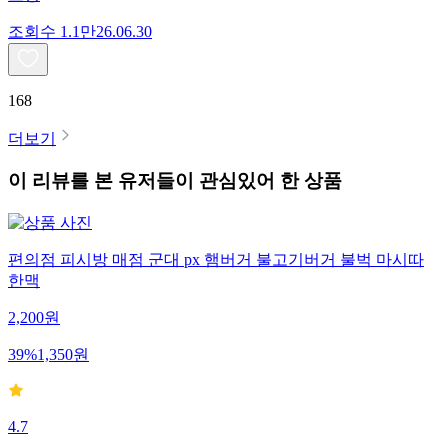
조회수
1.1만
26.06.30
168
더보기
이 리뷰를 본 유저들이 관심있어 한 상품
편의점 피시방 매점 군대 px 햄버거 불고기버거 불벅 마시따
한맥
2,200
원
39
%
1,350
원
4.7