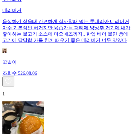
데리버거
음식하기 싫을때 간편하게 식사할때 먹는 롯데리아 데리버거
아주 기본적인 버거지만 육즙가득 패티에 양상추 거기에 내가
좋아하는 불고기 소스에 마요네즈까지.. 한입 베어 물면 빵에
고기에 달달함 가득 한끼 때우기 좋은 데리버거 너무 맛있다
꼬별이
조회수
5
26.08.06
1