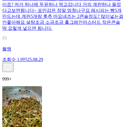
이죠? 저거 하나에 두유하나 먹고갑니다 거의 계란하나 들었
다고보면됩니다~ 포만감은 정말 엄청나구요 레시피는 빵5개
만드는데 계란5개랑 후추 마요네즈는 2큰술정도? 많이넣는걸
안좋아해요 설탕조금 소금조금 홀그레인머스터드 작은큰술
딱 요렇게 넣으면 됩니다.
똘맹
조회수
1.9만
25.08.29
999+