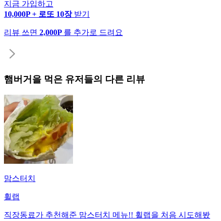
지금 가입하고
10,000P + 로또 10장
받기
리뷰 쓰면
2,000P
를 추가로 드려요
햄버거
을 먹은 유저들의 다른 리뷰
맘스터치
휠랩
직장동료가 추천해준 맘스터치 메뉴!! 휠랩을 처음 시도해봤