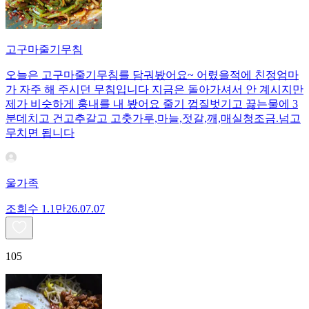
고구마줄기무침
오늘은 고구마줄기무침를 담궈봤어요~ 어렸을적에 친정엄마
가 자주 해 주시던 무침입니다 지금은 돌아가셔서 안 계시지만
제가 비슷하게 훙내를 내 봤어요 줄기 껍질벗기고 끓는물에 3
분데치고 건고추갈고 고춧가루,마늘,젓갈,깨,매실청조금.넘고
무치면 됩니다
울가족
조회수
1.1만
26.07.07
105