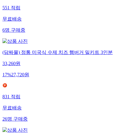
551
적립
무료배송
6
명
구매중
(담짜몰) 정통 미국식 수제 치즈 햄버거 밀키트 3인분
33,260
원
17
%
27,720
원
831
적립
무료배송
26
명
구매중