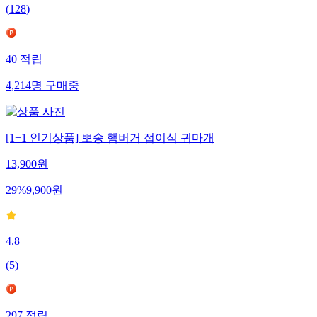
(
128
)
40
적립
4,214
명
구매중
[1+1 인기상품] 뽀송 햄버거 접이식 귀마개
13,900
원
29
%
9,900
원
4.8
(
5
)
297
적립