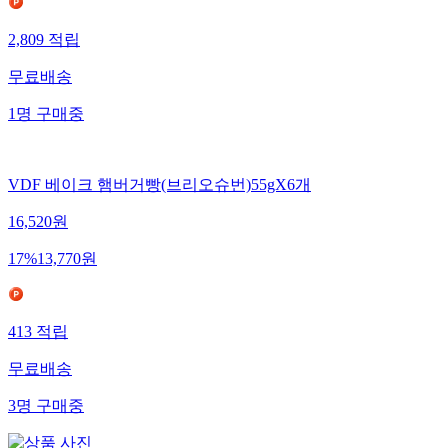
2,809
적립
무료배송
1
명
구매중
VDF 베이크 햄버거빵(브리오슈번)55gX6개
16,520
원
17
%
13,770
원
413
적립
무료배송
3
명
구매중