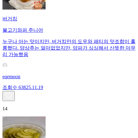
버거킹
불고기와퍼 주니어
누구나 아는 맛이지만, 버거킹만의 도우와 패티의 맛조합이 훌
륭했다. 양상추는 얼마없었지만, 양파가 싱싱해서 산뜻한 마무
리 가능했음
eqemoon
조회수
638
25.11.19
14