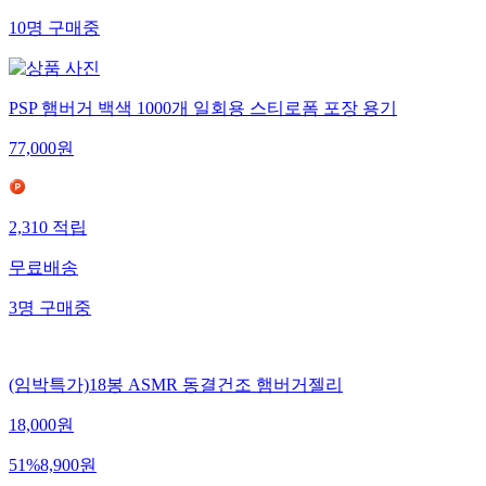
10
명
구매중
PSP 햄버거 백색 1000개 일회용 스티로폼 포장 용기
77,000
원
2,310
적립
무료배송
3
명
구매중
(임박특가)18봉 ASMR 동결건조 햄버거젤리
18,000
원
51
%
8,900
원