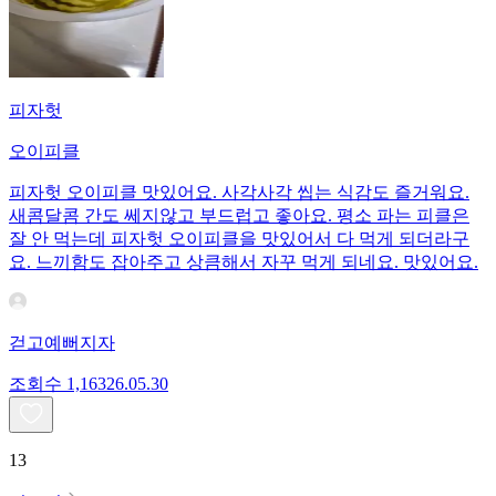
피자헛
오이피클
피자헛 오이피클 맛있어요. 사각사각 씹는 식감도 즐거워요.
새콤달콤 간도 쎄지않고 부드럽고 좋아요. 평소 파는 피클은
잘 안 먹는데 피자헛 오이피클을 맛있어서 다 먹게 되더라구
요. 느끼함도 잡아주고 상큼해서 자꾸 먹게 되네요. 맛있어요.
걷고예뻐지자
조회수
1,163
26.05.30
13