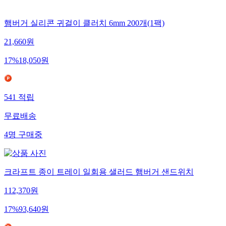
햄버거 실리콘 귀걸이 클러치 6mm 200개(1팩)
21,660
원
17
%
18,050
원
541
적립
무료배송
4
명
구매중
크라프트 종이 트레이 일회용 샐러드 햄버거 샌드위치
112,370
원
17
%
93,640
원