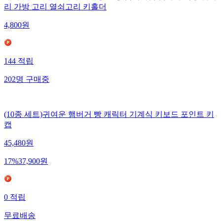
리 가방 고리 열쇠고리 키홀더
4,800
원
144
적립
202
명
구매중
(10종 세트)귀여운 햄버거 빵 캐릭터 기계식 키보드 포인트 키
캡
45,480
원
17
%
37,900
원
0
적립
무료배송