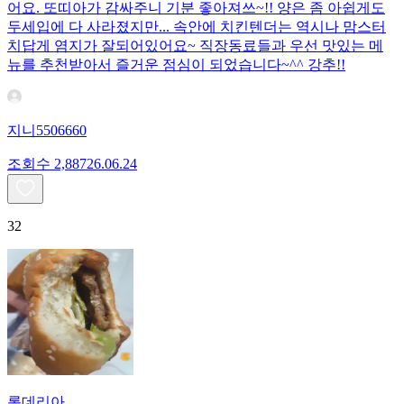
어요. 또띠아가 감싸주니 기분 좋아져쓰~!! 양은 좀 아쉽게도
두세입에 다 사라졌지만... 속안에 치킨텐더는 역시나 맘스터
치답게 염지가 잘되어있어요~ 직장동료들과 우선 맛있는 메
뉴를 추천받아서 즐거운 점심이 되었습니다~^^ 강추!!
지니5506660
조회수
2,887
26.06.24
32
롯데리아