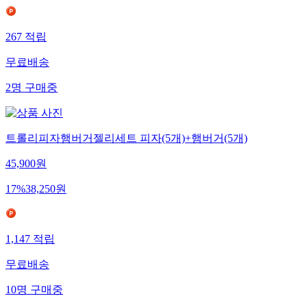
267
적립
무료배송
2
명
구매중
트롤리피자햄버거젤리세트 피자(5개)+햄버거(5개)
45,900
원
17
%
38,250
원
1,147
적립
무료배송
10
명
구매중