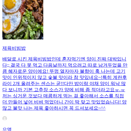
제육비빔밥
배달로 시킨 제육비빔밥인데 혼자먹기엔 양이 진짜 대박입니
다;; 결국 다 못 먹고 다음날까지 먹으려고 따로 남겨두었을 만
큼 혜자로운 양이에요! 뚜껑 열자마자 불향이 훅 나는데 고기
맛이 인위적이지 않고 숯불 맛이라 참 맛있네요~!특히 계란후
라이 2개 올려주는 센스는 굳!! ​다만 밥이랑 야채 양이 워낙 많
다 보니까 기본 고추장 소스가 양에 비해 좀 적더라고요ㅠ.ㅠ
저는 싱거운 것보다 매콤하게 먹는 걸 좋아해서 소스를 직접
더 만들어 넣어 비벼 먹었더니 간이 딱 맞고 맛있었습니다! 양
많고 불맛 나는 제육 좋아하시면 꼭 드셔보세요~^^
으앵