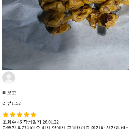
삐오꼬
리뷰1152
조회수 46
작성일자 26.01.22
닭똥집 튀김이에요 회사 앞에서 구매했어요 쫄깃한 식감과 바