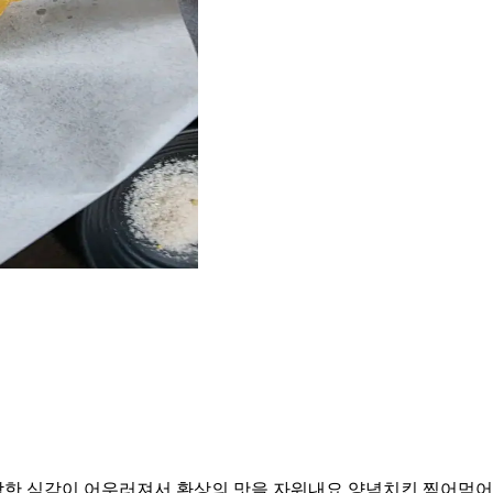
삭한 식감이 어우러져서 환상의 맛을 자워내요 양념치킨 찍어먹