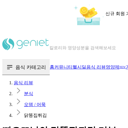
신규 회원 
칼로리와 영양성분을 검색해보세요
혈당 · 다이어트 음식 검색해보세요
음식 · 영양제 리뷰를 찾아보세요
음식 카테고리
홈
커뮤니티
헬시딜
음식 리뷰
영양제
NEW
음식 리뷰
분식
오뎅 / 어묵
닭똥집튀김