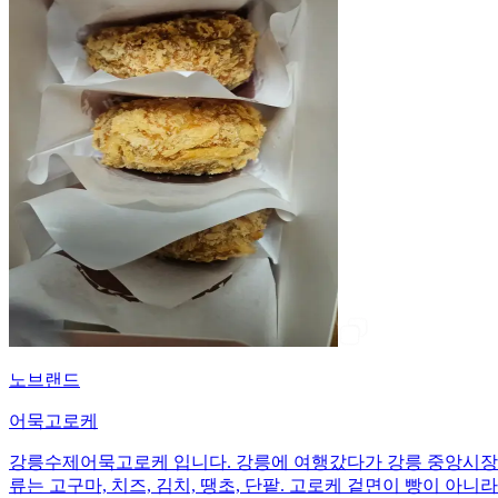
노브랜드
어묵고로케
강릉수제어묵고로케 입니다. 강릉에 여행갔다가 강릉 중앙시장에서
류는 고구마, 치즈, 김치, 땡초, 단팥. 고로케 겉면이 빵이 