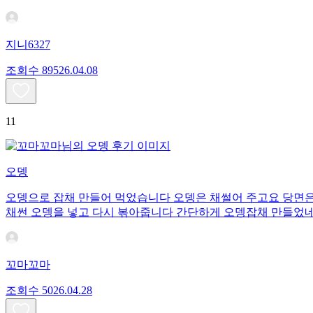
지니6327
조회수
895
26.04.08
11
오뎅
오뎅으로 잡채 만들어 먹었습니다 오뎅은 채썰어 주고요 당면은
채썬 오뎅을 넣고 다시 볶아줍니다 간단하게 오뎅잡채 만들었
꼬마꼬마
조회수
50
26.04.28