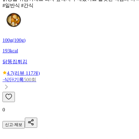
#일반식 #간식
100g(100g)
193kcal
닭똥집튀김
4.7
(리뷰
117
개)
·
식단기록
500회
0
신고·제보