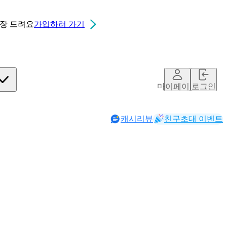
0장
드려요
가입하러 가기
마이페이지
로그인
캐시리뷰
친구초대 이벤트