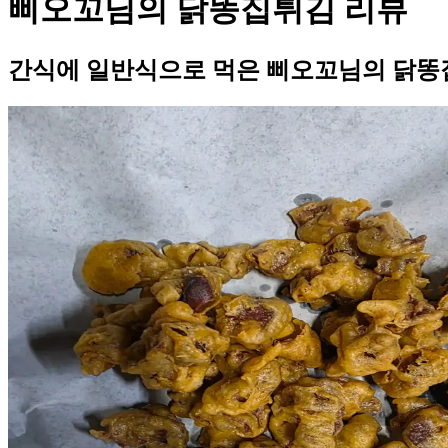
삐오꼬님의 닭똥집튀김 리뷰
간식에 일반식으로 먹은 삐오꼬님의 닭똥